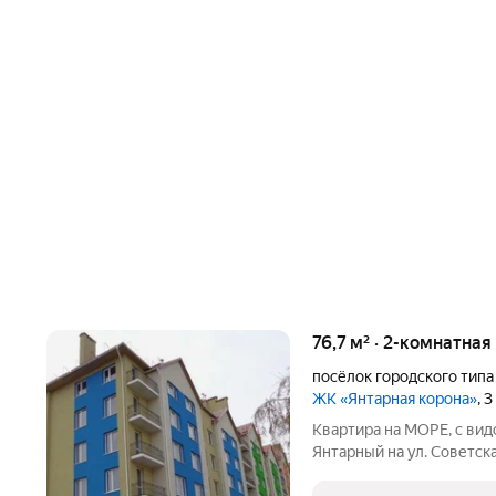
76,7 м² · 2-комнатная
посёлок городского тип
ЖК «Янтарная корона»
, 
Квартира на МОРЕ, с видо
Янтарный на ул. Советска
кв. м находится на 6 эта