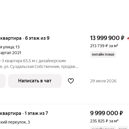
13 999 900
₽
я квартира · 6 этаж из 9
213 739 ₽ за м²
я улица
,
13
квартал 2021
онлайн показ
-3 квартира 65,5 м с дизайнерским
, ул. Суздальская Собственник, продажа
тербург . Просторная, светлая и
оживанию в одном из комфортных
Написать в чат
29 июля 2026
9 999 000
₽
 квартира · 1 этаж из 7
235 825 ₽ за м²
кий переулок
,
3