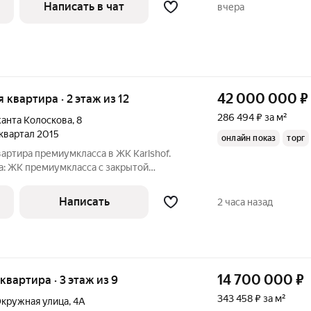
лектричка - и вы на море. Изолированные
Написать в чат
вчера
42 000 000
₽
я квартира · 2 этаж из 12
286 494 ₽ за м²
анта Колоскова
,
8
1 квартал 2015
онлайн показ
торг
артира премиумкласса в ЖК Karlshof.
: ЖК премиумкласса с закрытой
, видеонаблюдением и парковкой.
емиальная отделка и техника (Bugnatese,
Написать
2 часа назад
14 700 000
₽
 квартира · 3 этаж из 9
343 458 ₽ за м²
кружная улица
,
4А