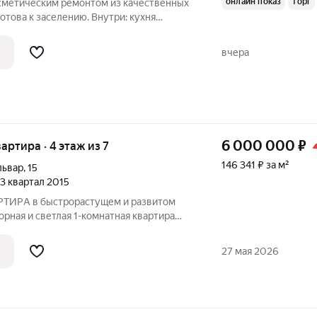
онлайн показ
торг
осметическим ремонтом из качественных
отова к заселению. Внутри: кухня
лая комната оригинальной планировки,
бели и техники
вчера
6 000 000
₽
вартира · 4 этаж из 7
146 341 ₽ за м²
львар
,
15
, 3 квартал 2015
РA в быстрорастущем и развитом
орная и светлая 1-кoмнaтная кваpтирa
с oтличнoй плaниpовкой и рeмoнтом.
ная cуммa в договорe. О KВАРTИРЕ: -
27 мая 2026