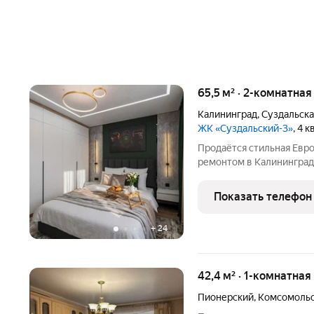
65,5 м² · 2-комнатна
Калининград
,
Суздальска
ЖК «Суздальский-3»
, 4 
Продаётся стильная Евро
ремонтом в Калининграде
или ОБМЕН на г.Санкт-Пе
полностью готовая к пр
Показать телефон
районов города
+
24
42,4 м² · 1-комнатная
Пионерский
,
Комсомольс