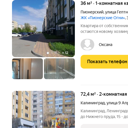
36 м² · 1-комнатная к
Пионерский
,
улица Гепт
ЖК «Пионерские Огни»
,
Квартира от собственник
остаются новому хозяин
квартиры: - В шаговой д
детский сад, школа, мага
Оксана
остановка -
+
12
Показать телефон
72,4 м² · 2-комнатна
Калининград
,
улица 9 Ап
Калининград, Ленинградс
до Нижнего пруда, 15 - д
собора, Музея Мирового 