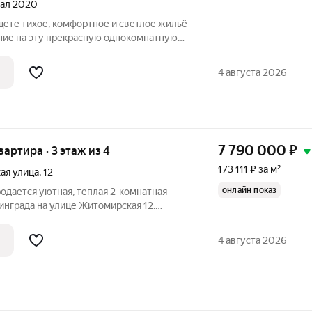
тал 2020
щете тихое, комфортное и светлое жильё
ние на эту прекрасную однокомнатную
леноградск, ул. Большая Окружная, д. 4а.
3 из 9 - Тип дома:
4 августа 2026
7 790 000
₽
квартира · 3 этаж из 4
173 111 ₽ за м²
ая улица
,
12
онлайн показ
родается уютная, теплая 2-комнатная
инграда на улице Житомирская 12.
 3 этаже 4-х этажного кирпичного дома.
районе с развитой инфраструктурой, что
4 августа 2026