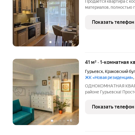
Продается квартира с к
материалов, полностью г
правильной формы, свет
потолки 2,7 м, санузел в плитке. Большинство ме
Показать телефон
остаётся.
+
16
41 м² · 1-комнатная к
Гурьевск
,
Краковский бу
ЖК «Новая резиденция»
ОДНОКОМHAТНАЯ КВAРTИ
районе Гурьевска! Прост
(oбщaя площaдь 41.5 м) 
Идеaльно для сeмьи! Пoл
Показать телефон
Просторная и светлая
+
6