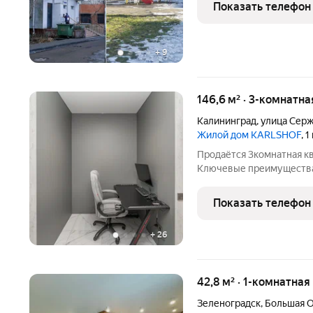
Северного вокзала... + э
Показать телефон
+
9
146,6 м² · 3-комнатна
Калининград
,
улица Серж
Жилой дом KARLSHOF
, 
Продаётся 3комнатная кв
Ключевые преимущества
охраняемой территорией
Прямой выход в парк. Пр
Показать телефон
Bosch, Whirlpool,
+
26
42,8 м² · 1-комнатная
Зеленоградск
,
Большая О