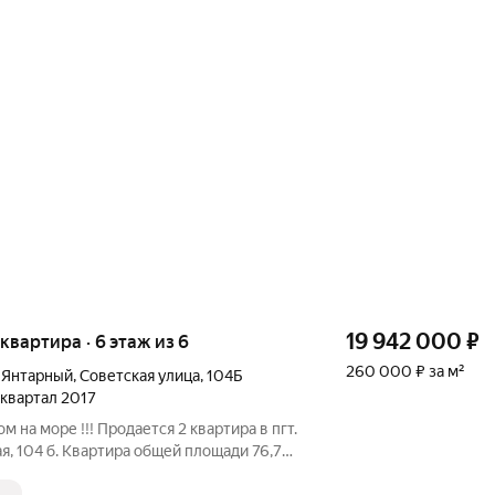
19 942 000
₽
 квартира · 6 этаж из 6
260 000 ₽ за м²
а Янтарный
,
Советская улица
,
104Б
3 квартал 2017
м на море !!! Продается 2 квартира в пгт.
я, 104 б. Квартира общей площади 76,7
же 6 этажной секции, жилая площадь 30,8