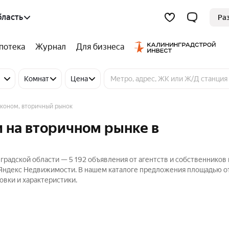
бласть
Ра
потека
Журнал
Для бизнеса
Комнат
Цена
лконом, вторичный рынок
и на вторичном рынке в
градской области — 5 192 объявления от агентств и собственников 
 Яндекс Недвижимости. В нашем каталоге предложения площадью от
овки и характеристики.