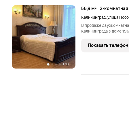
56,9 м² · 2-комнатная
Калининград
,
улица Носо
В продаже двухкомнатная
Калининграда в доме 1960
Ориентир : ул. Проспект 
Советский проспект, Репи
Показать телефон
13,3
+
13