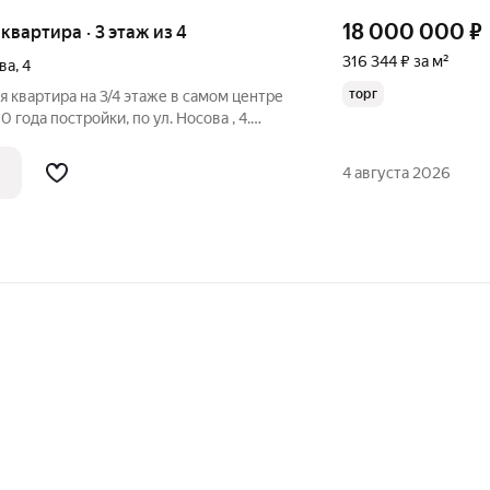
18 000 000
₽
 квартира · 3 этаж из 4
316 344 ₽ за м²
ва
,
4
торг
 квартира на 3/4 этаже в самом центре
 года постройки, по ул. Носова , 4.
Мира, Чайковского, Зоологическая,
на. Общая площадь: 56,9 кв.м. , комнаты
4 августа 2026