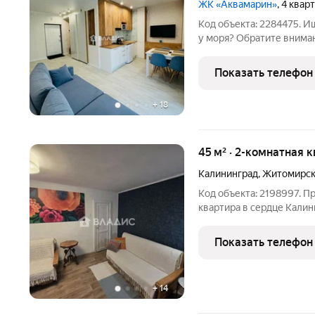
ЖК «Аквамарин»
, 4 квар
Код объекта: 2284475. И
у моря? Обратите внима
квартиру по адресу: г. Зе
Ключевые детали: - Этаж: 
Показать телефон
+
18
45 м² · 2-комнатная 
Калининград
,
Житомирск
Код объекта: 2198997. П
квартира в сердце Калин
Квартира расположена на
Квартира расположена в 
Показать телефон
делает ее
+
14