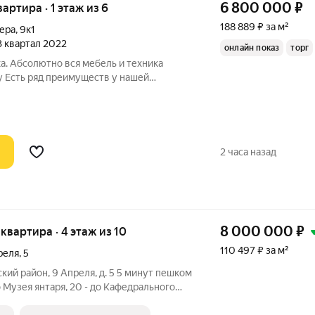
6 800 000
₽
вартира · 1 этаж из 6
188 889 ₽ за м²
нера
,
9к1
 3 квартал 2022
онлайн показ
торг
а. Абсолютно вся мебель и техника
у Есть ряд преимуществ у нашей
оступности вся инфраструктура: больница,
зины, стадион, жд вокзал, автобусная
2 часа назад
8 000 000
₽
я квартира · 4 этаж из 10
110 497 ₽ за м²
реля
,
5
кий район, 9 Апреля, д. 5 5 минут пешком
о Музея янтаря, 20 - до Кафедрального
океана, 10 минут на транспорте до