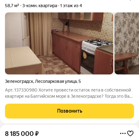
58,7 м²
3-комн. квартира
1 этаж из 4
Зеленоградск
,
Лесопарковая улица
,
5
Арт. 137330980 Хотите провести остаток лета в собственной
квартире на Балтийском море в Зеленоградске? Тогда это Ваш
вариант! Трехкомнатная распашная квартира в тихом районе
курортного города Зеленоградск в 10 минутах пешком до
Позвонить
пляжа. Рядом парк,
8 185 000
₽