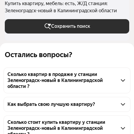
Купить квартиру, мебель: есть, Ж/Д станция:
Зеленоградск-новый в Калининградской области
Сохранить поиск
Остались вопросы?
Сколько квартир в продаже у станции
Зеленоградск-новый в Калининградской
области ?
На Яндекс Недвижимости в продаже у станции 
Зеленоградск-новый в Калининградской области 
Как выбрать свою лучшую квартиру?
148 квартир, из них 9 объявлений от 
Чтобы купить квартиру с мебелью у станции 
собственников, 139 объявлений от агентств
Зеленоградск-новый, воспользуйтесь тепловой 
Сколько стоит купить квартиру у станции
Зеленоградск-новый в Калининградской
картой для оценки инфраструктуры и 