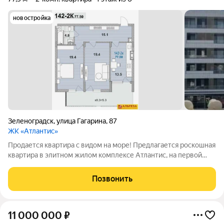
новостройка
Зеленоградск
,
улица Гагарина
,
87
ЖК «Атлантис»
Продается квартира с видом на моpе! Предлагается роскошная
квартира в элитном жилом комплексе Атлантис, на первой
береговой линии Балтийского побережья в курортном
городке Зеленоградск. Бесконечный песчаный пляж, до
Позвонить
которого всего 100 метров. Никакой
11 000 000
₽