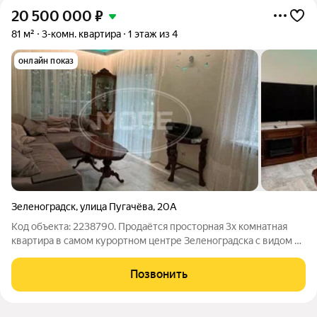
20 500 000
₽
81 м²
3-комн. квартира
1 этаж из 4
онлайн показ
Зеленоградск
,
улица Пугачёва
,
20А
Код объекта: 2238790. Продаётся просторная 3х комнатная
квартира в самом курортном центре Зеленоградска с видом на
колесо обозрения! Адрес: Пугачёва 20А. Квартира
расположена на 1 этаже кирпичного дома. Отличный вариант
Позвонить
для комфортного проживания у