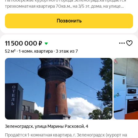
На побережье курортного города Зеленоградска продается
трехкомнатная квартира 70кв.м., на 3/5 эт. дома, на улице
Лесопарковая д.4 Ориентир улицы: Окружная, Большая
Окружная, Потемкина, Тургенева, Московская. Квартира
Позвонить
просторная, светлая, удобная
11 500 000
₽
52 м²
1-комн. квартира
3 этаж из 7
Зеленоградск
,
улица Марины Расковой
,
4
Продаётся 1-комнатная квартира, г. Зеленоградск (курорт на