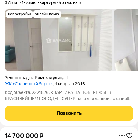
37,5 м²
1-комн. квартира
5 этаж из 5
новостройка
онлайн показ
Зеленоградск
,
Римская улица
,
1
ЖК «Солнечный берег»
, 4 квартал 2016
Код объекта: 2221826. КВАРТИРА НА ПОБЕРЕЖЬЕ В
КРАСИВЕЙШЕМ ГОРОДЕ!!! СУПЕР цена для данной локации!!
Итак, один взрослый собственник. Куплена за наличные! В
собственности более 5 лет. Без обременений. Ищете
Позвонить
идеальное жильё в живописном Зеленоградске?
14 700 000
₽