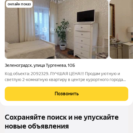
онлайн показ
Зеленоградск
,
улица Тургенева
,
10Б
Код объекта: 2092329. ЛУЧШАЯ ЦЕНА!!! Продам уютную и
светлую 2-комнатную квартиру в центре курортного города
Зеленоградска на Балтийском побережье. 5 минут до МОРЯ!
Общая площадь квартиры 59,5 кв.м: Кухня 11,6 кв.м Гостиная
Позвонить
16,9 кв.м Спальня 14,3
Сохраняйте поиск и не упускайте
новые объявления