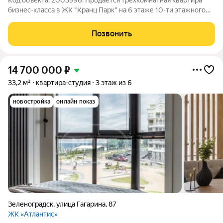
Код объекта: 2003596. Продается трехкомнатная квартира
бизнес-класса в ЖК "Кранц Парк" на 6 этаже 10-ти этажного
дома, в курортном городе Зеленоградск. Идеальный выбор
для тех, кто ценит комфорт и современный стиль жизни.
Позвонить
Ориентир: Курортный
14 700 000
₽
33,2 м²
квартира-студия
3 этаж из 6
новостройка
онлайн показ
Зеленоградск
,
улица Гагарина
,
87
ЖК «Атлантис»