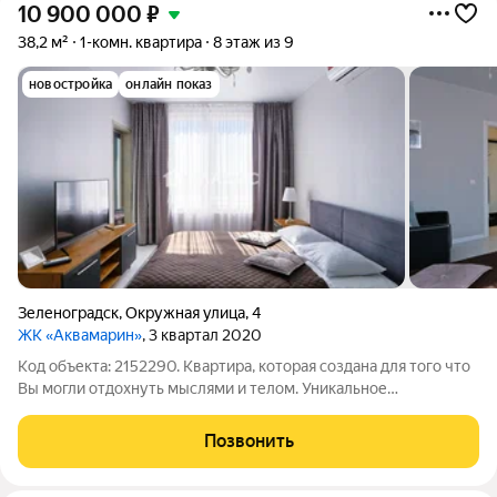
10 900 000
₽
38,2 м²
1-комн. квартира
8 этаж из 9
новостройка
онлайн показ
Зеленоградск
,
Окружная улица
,
4
ЖК «Аквамарин»
, 3 квартал 2020
Код объекта: 2152290. Квартира, которая создана для того что
Вы могли отдохнуть мыслями и телом. Уникальное
предложение на Балтийском побережье! Однокомнатная
квартира с грамотной европланировкой. +Общая площадь 38,2
Позвонить
кв.м БЕЗ УЧЕТА ЛОДЖИИ +Просторная