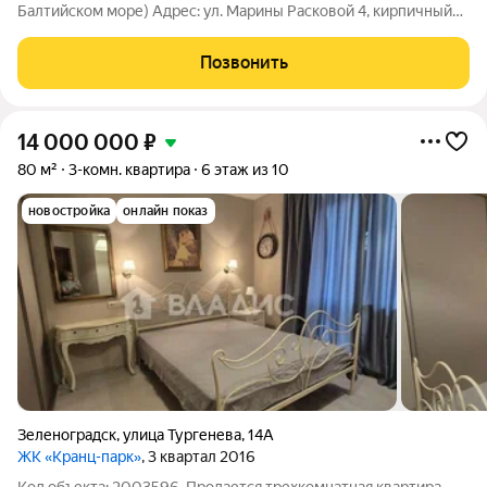
Балтийском море) Адрес: ул. Марины Расковой 4, кирпичный
дом 2008 г., 3/7 этаж. Характеристики: Общая площадь: 52 м
Жилая: 19,1 м Кухня: 14 м Холл: 14,5 м Санузел: 4,7 м
Позвонить
Застекленная лоджия:
14 000 000
₽
80 м²
3-комн. квартира
6 этаж из 10
новостройка
онлайн показ
Зеленоградск
,
улица Тургенева
,
14А
ЖК «Кранц-парк»
, 3 квартал 2016