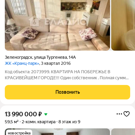
Зеленоградск
,
улица Тургенева
,
14А
ЖК «Кранц-парк»
, 3 квартал 2016
Код объекта: 2073999. КВАРТИРА НА ПОБЕРЕЖЬЕ В
КРАСИВЕЙШЕМ ГОРОДЕ!!! Один собственник . Полная сумма
в ДКП. Без долгов!! Куплена у Застройщика! Обязательно
приходите на просмотр! Уважаемые покупатели!ЗВОНИТЕ!!
Позвонить
Вашему вниманию предлагается просторная
13 990 000
₽
59,5 м²
2-комн. квартира
8 этаж из 9
новостройка