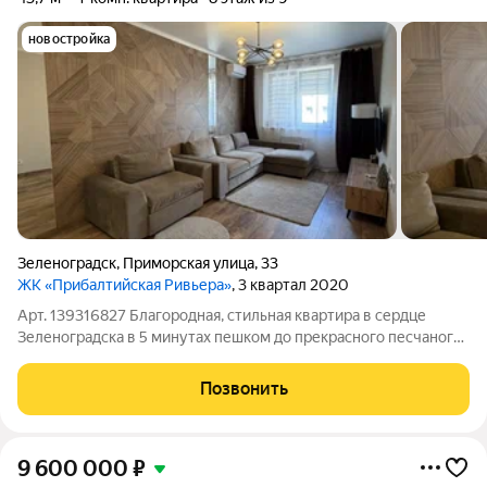
новостройка
Зеленоградск
,
Приморская улица
,
33
ЖК «Прибалтийская Ривьера»
, 3 квартал 2020
Арт. 139316827 Благородная, стильная квартира в сердце
Зеленоградска в 5 минутах пешком до прекрасного песчаного
пляжа идеальное сочетание расположения, дизайна, комфорта
и разумной инвестиции. Евроремонт, продуманная планировка
Позвонить
и готовность к
9 600 000
₽