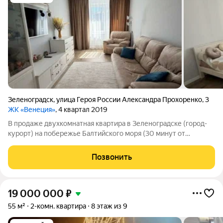
Зеленоградск
,
улица Героя России Александра Прохоренко
,
3
ЖК «Венеция»
, 4 квартал 2019
В продаже двухкомнатная квартира в Зеленоградске (город-
курорт) на побережье Балтийского моря (30 минут от
Калининграда) Жилая комната 18,4 м, Жилая комната 14,9 м,
Кухня 9,7 м: мебель и техника входят в комплект.
Позвонить
Совмещённый санузел 3,8 м, выполнен
19 000 000
₽
55 м²
2-комн. квартира
8 этаж из 9