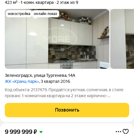
42,1 м²
1-комн. квартира
2 этаж из 9
новостройка
онлайн показ
Зеленоградск
,
улица Тургенева
,
14А
ЖК «Кранц-парк»
, 3 квартал 2016
Код объекта: 2137479. Продаётся уютная, солнечная, в стиле
прованс 1-комнaтнaя квартира на 2 этаже кирпично-
монолитного 9-этажного дома комфорт-класса по улице
Тургенева в одном из самых лучших жк Зеленоградска - ЖК
Позвонить
«Кранц парк». Ориентир: улицы
9 999 999
₽