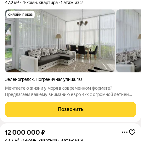
47,2 м²
4-комн. квартира
1 этаж из 2
онлайн показ
Зеленоградск
,
Пограничная улица
,
10
Мечтаете о жизни у моря в современном формате?
Предлагаем вашему вниманию евро 4кк с огромной летней
террасой в самом сердце Зеленоградска! Почему эта квартира
- идеальный выбор: Простор для жизни и творчества: 4
Позвонить
отдельные комнаты позволяют с
12 000 000
₽
43,7 м²
1-комн. квартира
8 этаж из 9