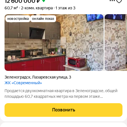
12 600 000
₽
60,7 м²
2-комн. квартира
1 этаж из 3
новостройка
онлайн показ
Зеленоградск
,
Лазаревская улица
,
3
ЖК «Современный»
Продается двухкомнатная квартира в Зеленоградске, общей
площадью 60,7 квадратных метра на первом этаже
трехэтажного кирпичного дома 2017 года постройки.
Ориентиры: ресторан "Гнездо", Западный пляж, новая ж/д
Позвонить
станция. Планировка - изолированная