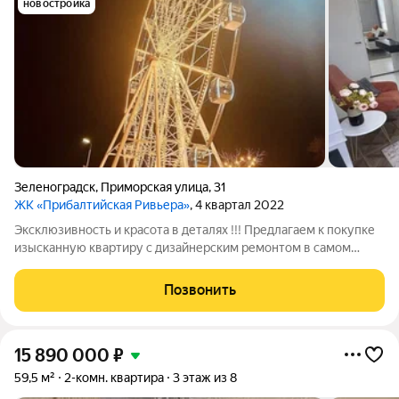
новостройка
Зеленоградск
,
Приморская улица
,
31
ЖК «Прибалтийская Ривьера»
, 4 квартал 2022
Эксклюзивность и красота в деталях !!! Предлагаем к покупке
изысканную квартиру с дизайнерским ремонтом в самом
востребованном курортном городе Балтийского побережья ,
отличающегося своим стилем и деталями от других городов !
Позвонить
Таких объектов на рынке
15 890 000
₽
59,5 м²
2-комн. квартира
3 этаж из 8