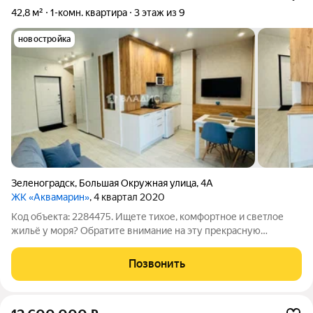
42,8 м²
1-комн. квартира
3 этаж из 9
новостройка
Зеленоградск
,
Большая Окружная улица
,
4А
ЖК «Аквамарин»
, 4 квартал 2020
Код объекта: 2284475. Ищете тихое, комфортное и светлое
жильё у моря? Обратите внимание на эту прекрасную
однокомнатную квартиру по адресу: г. Зеленоградск, ул.
Большая Окружная, д. 4а. Ключевые детали: - Этаж: 3 из 9 - Тип
Позвонить
дома: