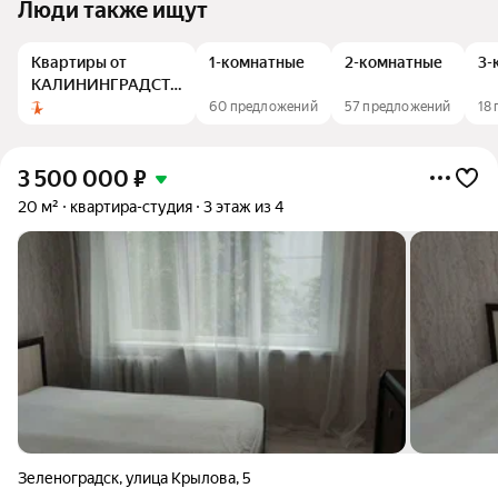
Люди также ищут
Квартиры от
1-комнатные
2-комнатные
3-
КАЛИНИНГРАДСТРОЙ
ИНВЕСТ
60 предложений
57 предложений
18
3 500 000
₽
20 м²
квартира-студия
3 этаж из 4
Зеленоградск
,
улица Крылова
,
5