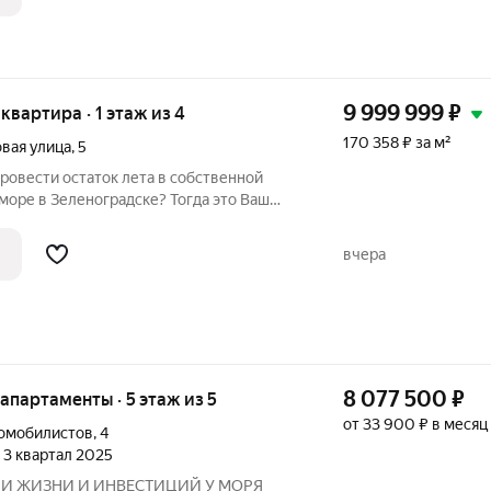
9 999 999
₽
 квартира · 1 этаж из 4
170 358 ₽ за м²
вая улица
,
5
ровести остаток лета в собственной
море в Зеленоградске? Тогда это Ваш
распашная квартира в тихом районе
оградск в 10 минутах пешком до пляжа.
вчера
8 077 500
₽
е апартаменты · 5 этаж из 5
от 33 900 ₽ в месяц
томобилистов
,
4
, 3 квартал 2025
НИ ЖИЗНИ И ИНВЕСТИЦИЙ У МОРЯ