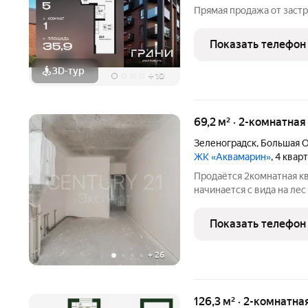
Прямая продажа от застройщик
г. Апартаменты в центре
пятиэтажное здание с б
Показать телефон
архитектурное решение
3D-тур
+
10
69,2 м² · 2-комнатна
Зеленоградск
,
Большая О
ЖК «Аквамарин»
, 4 квар
Продаётся 2комнатная кв
начинается с вида на ле
закатами на Балтийском 
природа ваш постоянный сосед. 9 этаж, огромная лоджия на две
Показать телефон
комнаты: утром вы
+
26
126,3 м² · 2-комнатна