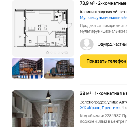
73,9 м² · 2-комнатны
Калининградская област
Мультифункциональный
Продаются шикарные ап
мультифункциональном 
расположенном на 1-й б
Зеленоградск, в центре 
Эдуард, частны
расстоянии от городског
+
12
Показать телефон
38 м² · 1-комнатная к
Зеленоградск
,
улица Ав
ЖК «Кранц-Престиж»
, 1
Код объекта: 2284987. П
лоджией 38м2 в центре 