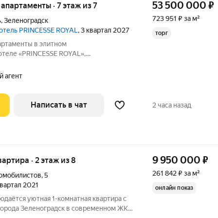
53 500 000
₽
е апартаменты · 7 этаж из 7
723 951 ₽ за м²
ь
,
Зеленоградск
 отель PRINCESSE ROYAL
, 3 квартал 2027
торг
артаменты в элитном
отеле «PRINCESSE ROYAL»,
ереговой линии курортного города
променада, буквально на «нулевом»
й агент
о пляжа, на пересечении с
Написать в чат
2 часа назад
9 950 000
₽
вартира · 2 этаж из 8
261 842 ₽ за м²
томобилистов
,
5
 квартал 2021
онлайн показ
родаётся уютная 1-комнатная квартира с
города Зеленоградск в современном ЖК