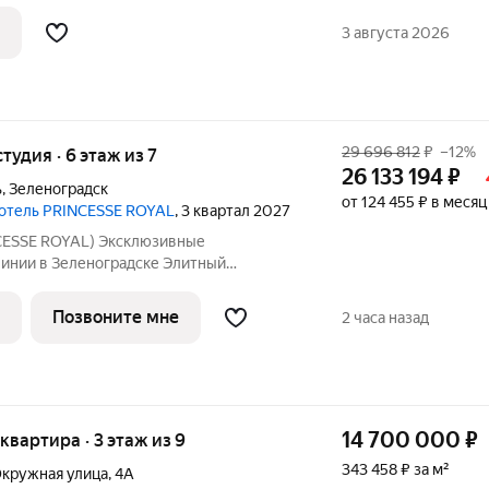
ртный этаж. Лифт. Безбарьерный вход в
плая. АВТОНОМНОЕ ОТОПЛЕНИЕ!
3 августа 2026
29 696 812
₽
–12%
студия · 6 этаж из 7
26 133 194
₽
ь
,
Зеленоградск
от 124 455 ₽ в месяц
 отель PRINCESSE ROYAL
, 3 квартал 2027
ESSE ROYAL) Эксклюзивные
линии в Зеленоградске Элитный
отель «PRINCESSE ROYAL» расположился
ске, прямо на променаде Балтийского
Позвоните мне
2 часа назад
енты на 5-7
14 700 000
₽
 квартира · 3 этаж из 9
343 458 ₽ за м²
кружная улица
,
4А