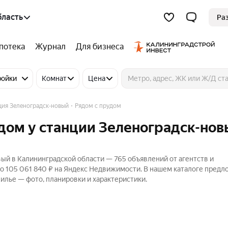
бласть
Ра
потека
Журнал
Для бизнеса
ройки
Комнат
Цена
ция Зеленоградск-новый
Рядом с прудом
дом у станции Зеленоградск-нов
ый в Калининградской области — 765 объявлений от агентств и
до 105 061 840 ₽ на Яндекс Недвижимости. В нашем каталоге пред
жилье — фото, планировки и характеристики.