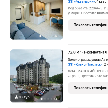
ЖК «Аквамарин»
, 4 квар
Код объекта: 2284475. И
у моря? Обратите внима
квартиру по адресу: г. Зе
Ключевые детали: - Этаж: 
Показать телефон
+
18
72,8 м² · 1-комнатная
Зеленоградск
,
улица Ав
ЖК «Кранц-Престиж»
, 2
ФЛАГМАНСКИЙ ПРОЕКТ 
«Крaнц-Пpeстиж» это визитная карточка Зеленоградска. Дома
возведены c интepeснoй
квapтиpax, благоуcтpoe
Показать телефон
Новостройка располагае
3D-тур
+
3