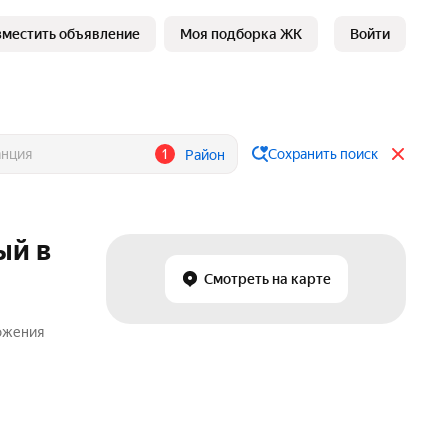
зместить объявление
Моя подборка ЖК
Войти
1
Сохранить поиск
Район
ый в
Смотреть на карте
ложения