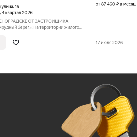
от 87 460 ₽ в месяц
 улица
,
19
, 4 квартал 2026
ЕНОГРАДСКЕ ОТ ЗАСТРОЙЩИКА
»: На территории жилого
ие и спортивные площадки Здание имеет
фективности «В». Горячее
17 июля 2026
дома
Ж
До 100 тыс. ₽