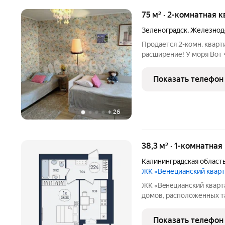
75 м² · 2-комнатная к
Зеленоградск
,
Железнод
Продается 2-комн. кварт
расширение! У моря Вот 
стандартной квартиры: Прил
мангал, зона отдыха, вер
Показать телефон
Чердак 51 м.
+
26
38,3 м² · 1-комнатная
Калининградская област
ЖК «Венецианский квар
ЖК «Вeнeцианcкий квартал» шесть элегантных девяти
домов, расположенных та
или озеро. Преимуществ
в комплексе сдаются в 
Показать телефон