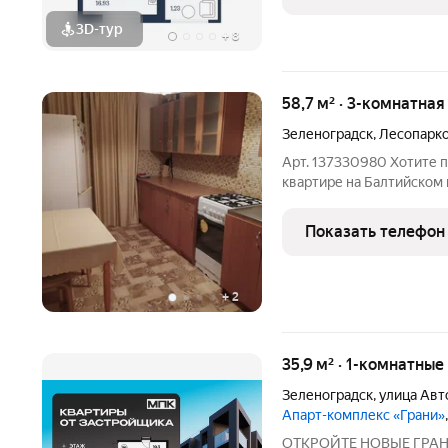
высокий
3D-тур
+
8
58,7 м² · 3-комнатная
Зеленоградск
,
Лесопарко
Арт. 137330980 Хотите п
квартире на Балтийском 
вариант! Трехкомнатная 
курортного города Зелен
Показать телефон
Рядом парк,
+
2
35,9 м² · 1-комнатны
Зеленоградск
,
улица Ав
Апарт-комплекс «Грани»
ОТКРОЙТЕ НОВЫЕ ГРА