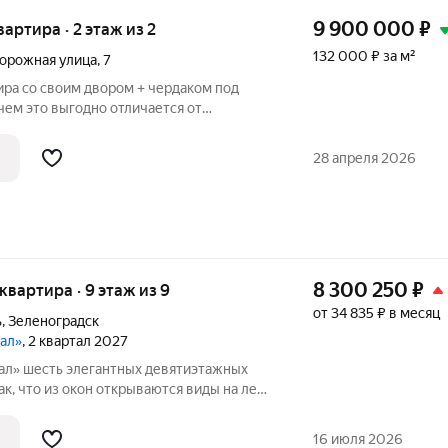
9 900 000
₽
вартира · 2 этаж из 2
132 000 ₽ за м²
орожная улица
,
7
ира со своим двором + чердаком под
чем это выгодно отличается от
егающая территория 35 м уже есть
евки для белья и парковка на 1 машину.
28 апреля 2026
8 300 250
₽
 квартира · 9 этаж из 9
от 34 835 ₽ в месяц
ь
,
Зеленоградск
тал»
, 2 квартал 2027
этажных
к, что из окон открываются виды на лес
а ЖК «Венецианский квартал»: -Квартиры
качественном сером ключе. -Дома имеют
16 июля 2026