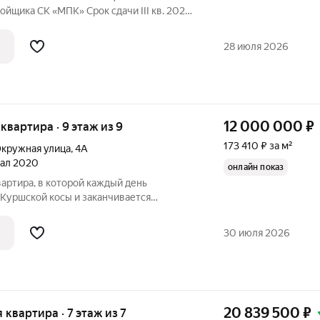
а СК «МПК» Срок сдачи III кв. 2025
 Зеленоградска представляют собой
лагоустроенной территорией. Авторское
28 июля 2026
12 000 000
₽
я квартира · 9 этаж из 9
173 410 ₽ за м²
кружная улица
,
4А
тал 2020
онлайн показ
артира, в которой каждый день
с Куршской косы и заканчивается
море. Это редкое пространство, где
30 июля 2026
20 839 500
₽
я квартира · 7 этаж из 7