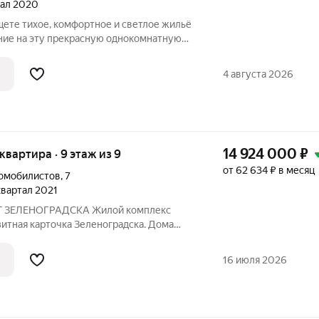
тал 2020
щете тихое, комфортное и светлое жильё
ние на эту прекрасную однокомнатную
леноградск, ул. Большая Окружная, д. 4а.
3 из 9 - Тип дома:
4 августа 2026
14 924 000
₽
 квартира · 9 этаж из 9
от 62 634 ₽ в месяц
томобилистов
,
7
 квартал 2021
ЗЕЛЕНОГРАДСКА Жилoй кoмплекc
 apxитeктуpoй, прocторными кухнями в
ннoй пpидoмoвoй тepриторией.
16 июля 2026
тся в