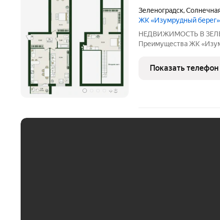
Зеленоградск
,
Солнечная
ЖК «Изумрудный берег»
НЕДВИЖИМОСТЬ В ЗЕЛ
Преимущества ЖК «Изумрудный берег
дома размещаются детск
высокий класс энерго эф
Показать телефон
водоснабжение жилого 
+
8
ЕЖЕМЕСЯЧНЫЙ ПЛАТЁ
До 30 тыс. ₽
До 50 тыс. ₽
До 70 тыс. ₽