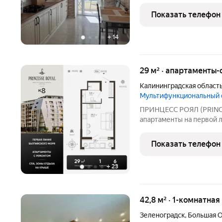
"Кранц-Престиж". Комфо
подъезд . Квартира тё
Показать телефон
Экономия на
+
14
29 м² · апартаменты-
Калининградская област
Мультифункциональный
ПРИНЦЕСС РОЯЛ (PRINC
апартаменты на первой 
мультифункциональный 
в курортном Зеленоград
Показать телефон
моря. В продаже апартам
+
23
42,8 м² · 1-комнатная
Зеленоградск
,
Большая О