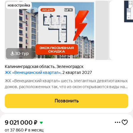
новостройка
3D-тур
Калининградская область
,
Зеленоградск
ЖК «Венецианский квартал»
, 2 квартал 2027
ЖК «Вeнeцианcкий квартал» шесть элегантных девятиэтажных
домов, расположенных так, что из окон открываются виды на
лес или озеро. Преимущества ЖК «Венецианский квартал»:
-Квартиры в комплексе сдаются в качественном сером ключе.
Позвонить
-Дома имеют высокий
9 021 000
₽
от 37 860 ₽ в месяц