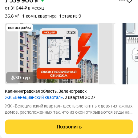
7 539 900
₽
от 31 644 ₽ в месяц
36,8 м²
1-комн. квартира
1 этаж из 9
новостройка
3D-тур
Калининградская область
,
Зеленоградск
ЖК «Венецианский квартал»
, 2 квартал 2027
ЖК «Вeнeцианcкий квартал» шесть элегантных девятиэтажных
домов, расположенных так, что из окон открываются виды на
лес или озеро. Преимущества ЖК «Венецианский квартал»:
-Квартиры в комплексе сдаются в качественном сером ключе.
Позвонить
-Дома имеют высокий