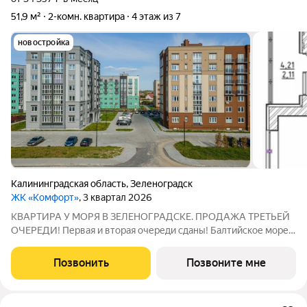
51,9 м²
2-комн. квартира
4 этаж из 7
новостройка
Калининградская область
,
Зеленоградск
ЖК «Комфорт»
, 3 квартал 2026
КВАРТИРА У МОРЯ В ЗЕЛЕНОГРАДСКЕ. ПРОДАЖА ТРЕТЬЕЙ
ОЧЕРЕДИ! Первая и вторая очереди сданы! Балтийское море в
пешей доступности г. Зеленоградск Прямая продажа от
застройщика Семейная ипотека от 2.2% Рассрочка от
Позвонить
Позвоните мне
застройщика 0% Траншевая ипотека от