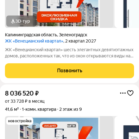
3D-тур
Калининградская область
,
Зеленоградск
ЖК «Венецианский квартал»
, 2 квартал 2027
ЖК «Вeнeцианcкий квартал» шесть элегантных девятиэтажных
домов, расположенных так, что из окон открываются виды на
лес или озеро. Преимущества ЖК «Венецианский квартал»:
-Квартиры в комплексе сдаются в качественном сером ключе.
Позвонить
-Дома имеют высокий
8 036 520
₽
от 33 728 ₽ в месяц
41,6 м²
1-комн. квартира
2 этаж из 9
новостройка