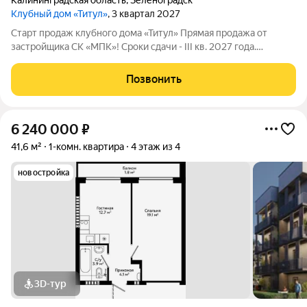
Калининградская область
,
Зеленоградск
Клубный дом «Титул»
, 3 квартал 2027
Старт продаж клубного дома «Титул» Прямая продажа от
застройщика СК «МПК»! Сроки сдачи - III кв. 2027 года.
Клубный дом «Титул» создан для тех, кто ценит приватность,
стремится к эксклюзивности во всем, желает наслаждаться
Позвонить
неспешной жизнью у моря,
6 240 000
₽
41,6 м²
1-комн. квартира
4 этаж из 4
новостройка
3D-тур