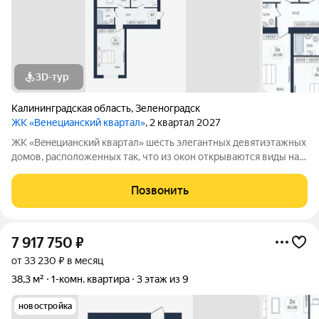
3D-тур
Калининградская область
,
Зеленоградск
ЖК «Венецианский квартал»
, 2 квартал 2027
ЖК «Вeнeцианcкий квартал» шесть элегантных девятиэтажных
домов, расположенных так, что из окон открываются виды на
лес или озеро. Преимущества ЖК «Венецианский квартал»:
-Квартиры в комплексе сдаются в качественном сером ключе.
Позвонить
-Дома имеют высокий
7 917 750
₽
от 33 230 ₽ в месяц
38,3 м²
1-комн. квартира
3 этаж из 9
новостройка