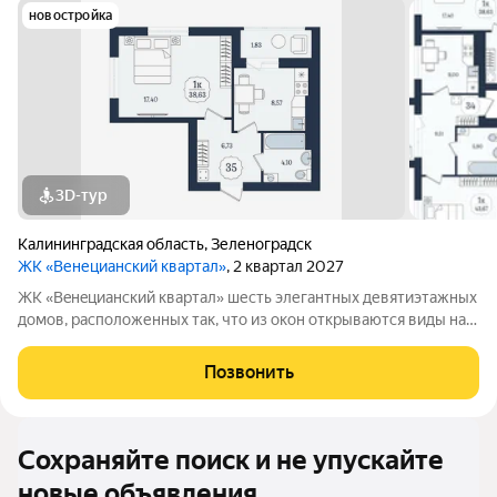
новостройка
3D-тур
Калининградская область
,
Зеленоградск
ЖК «Венецианский квартал»
, 2 квартал 2027
ЖК «Вeнeцианcкий квартал» шесть элегантных девятиэтажных
домов, расположенных так, что из окон открываются виды на
лес или озеро. Преимущества ЖК «Венецианский квартал»:
-Квартиры в комплексе сдаются в качественном сером ключе.
Позвонить
-Дома имеют высокий
Сохраняйте поиск и не упускайте
новые объявления