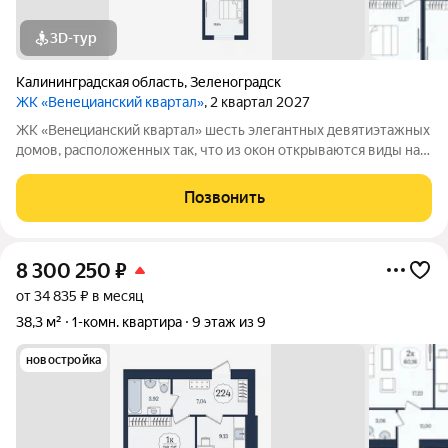
3D-тур
Калининградская область
,
Зеленоградск
ЖК «Венецианский квартал»
, 2 квартал 2027
ЖК «Вeнeцианcкий квартал» шесть элегантных девятиэтажных
домов, расположенных так, что из окон открываются виды на
лес или озеро. Преимущества ЖК «Венецианский квартал»:
-Квартиры в комплексе сдаются в качественном сером ключе.
Позвонить
-Дома имеют высокий
8 300 250
₽
от 34 835 ₽ в месяц
38,3 м²
1-комн. квартира
9 этаж из 9
новостройка