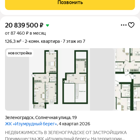
-Квартиры в комплексе сдаются в качественном сером ключе.
Позвонить
-Дома имеют высокий
20 839 500
₽
от 87 460 ₽ в месяц
126,3 м²
2-комн. квартира
7 этаж из 7
новостройка
Зеленоградск
,
Солнечная улица
,
19
ЖК «Изумрудный берег»
, 4 квартал 2026
НЕДВИЖИМОСТЬ В ЗЕЛЕНОГРАДСКЕ ОТ ЗАСТРОЙЩИКА
Преимущества ЖК «Изумрудный берег»: На территории