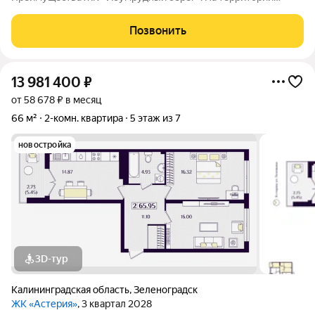
жилого дома размещаются детские и спортивные площадки
Здание имеет высокий класс энерго эффективности «В».
Позвонить
Горячее водоснабжение жилого дома
13 981 400
₽
от 58 678 ₽ в месяц
66 м²
2-комн. квартира
5 этаж из 7
новостройка
3D-тур
Калининградская область
,
Зеленоградск
ЖК «Астерия»
, 3 квартал 2028