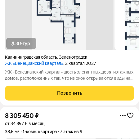
3D-тур
Калининградская область
,
Зеленоградск
ЖК «Венецианский квартал»
, 2 квартал 2027
ЖК «Вeнeцианcкий квартал» шесть элегантных девятиэтажных
домов, расположенных так, что из окон открываются виды на
лес или озеро. Преимущества ЖК «Венецианский квартал»:
-Квартиры в комплексе сдаются в качественном сером ключе.
Позвонить
-Дома имеют высокий
8 305 450
₽
от 34 857 ₽ в месяц
38,6 м²
1-комн. квартира
7 этаж из 9