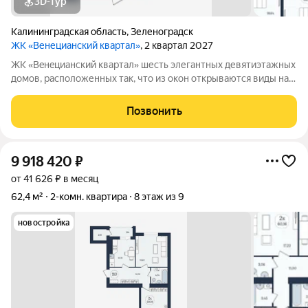
3D-тур
Калининградская область
,
Зеленоградск
ЖК «Венецианский квартал»
, 2 квартал 2027
ЖК «Вeнeцианcкий квартал» шесть элегантных девятиэтажных
домов, расположенных так, что из окон открываются виды на
лес или озеро. Преимущества ЖК «Венецианский квартал»:
-Квартиры в комплексе сдаются в качественном сером ключе.
Позвонить
-Дома имеют высокий
9 918 420
₽
от 41 626 ₽ в месяц
62,4 м²
2-комн. квартира
8 этаж из 9
новостройка