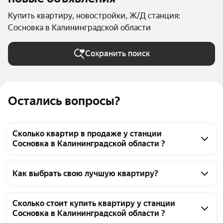
Купить квартиру, новостройки, Ж/Д станция:
Сосновка в Калининградской области
Сохранить поиск
Остались вопросы?
Сколько квартир в продаже у станции
Сосновка в Калининградской области ?
На Яндекс Недвижимости в продаже у станции 
Сосновка в Калининградской области 721 квартира, 
Как выбрать свою лучшую квартиру?
из них 1 объявление от агентств, 720 объявлений от 
Чтобы купить квартиру в новостройке у станции 
застройщиков
Сосновка, воспользуйтесь тепловой картой для 
Сколько стоит купить квартиру у станции
Сосновка в Калининградской области ?
оценки инфраструктуры и транспортной 