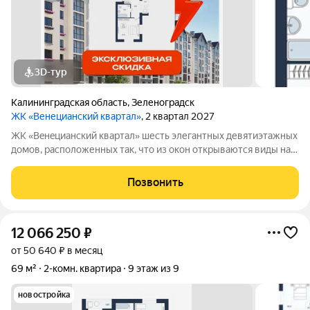
3D-тур
Калининградская область
,
Зеленоградск
ЖК «Венецианский квартал»
, 2 квартал 2027
ЖК «Вeнeцианcкий квартал» шесть элегантных девятиэтажных
домов, расположенных так, что из окон открываются виды на
лес или озеро. Преимущества ЖК «Венецианский квартал»:
-Квартиры в комплексе сдаются в качественном сером ключе.
Позвонить
-Дома имеют высокий
12 066 250
₽
от 50 640 ₽ в месяц
69 м²
2-комн. квартира
9 этаж из 9
новостройка