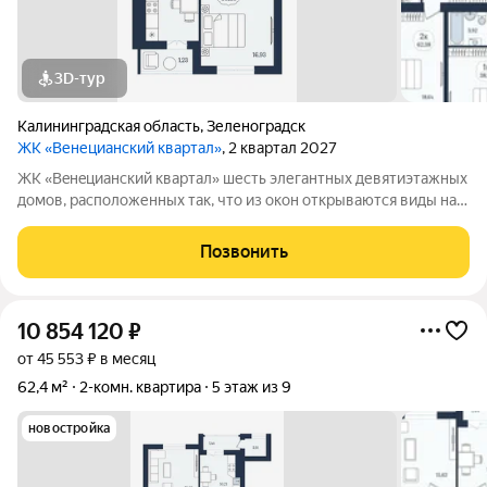
3D-тур
Калининградская область
,
Зеленоградск
ЖК «Венецианский квартал»
, 2 квартал 2027
ЖК «Вeнeцианcкий квартал» шесть элегантных девятиэтажных
домов, расположенных так, что из окон открываются виды на
лес или озеро. Преимущества ЖК «Венецианский квартал»:
-Квартиры в комплексе сдаются в качественном сером ключе.
Позвонить
-Дома имеют высокий
10 854 120
₽
от 45 553 ₽ в месяц
62,4 м²
2-комн. квартира
5 этаж из 9
новостройка