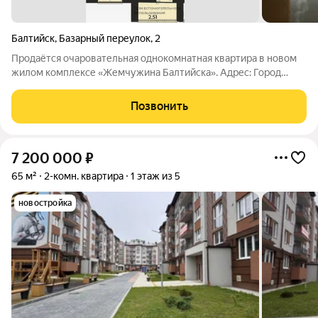
Балтийск
,
Базарный переулок
,
2
Продаётся очаровательная однокомнатная квартира в новом
жилом комплексе «Жемчужина Балтийска». Адрес: Город
Балтийск, набережная моря. Квартира расположена на первом
этаже, кирпичного дома повышенной комфортности. Общее
Позвонить
пространство квартиры 34,9
7 200 000
₽
65 м²
2-комн. квартира
1 этаж из 5
новостройка