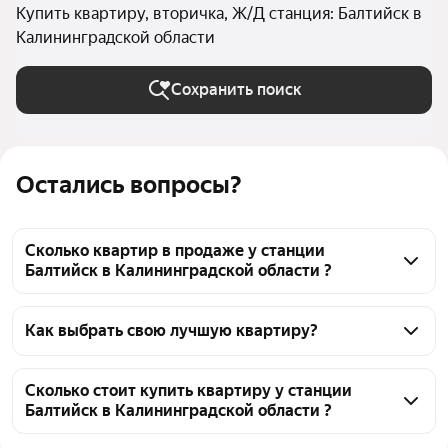
Купить квартиру, вторичка, Ж/Д станция: Балтийск в
Калининградской области
Сохранить поиск
Остались вопросы?
Сколько квартир в продаже у станции
Балтийск в Калининградской области ?
На Яндекс Недвижимости в продаже у станции 
Балтийск в Калининградской области 87 квартир, 
Как выбрать свою лучшую квартиру?
из них 87 объявлений от агентств
Чтобы купить квартиру на вторичном рынке у 
станции Балтийск, воспользуйтесь тепловой 
Сколько стоит купить квартиру у станции
Балтийск в Калининградской области ?
картой для оценки инфраструктуры и 
транспортной доступности в выбранном районе у 
Цена за 
40 000 — 196 704 ₽