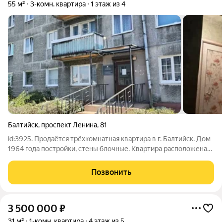
55 м²
3-комн. квартира
1 этаж из 4
Балтийск
,
проспект Ленина
,
81
id:3925. Продаётся трёхкомнатная квартира в г. Балтийск. Дом
1964 года постройки, стены блочные. Квартира расположена
на первом этаже четырёхэтажного здания. Окна выходят на
улицу и двор. В квартире требуется ремонт, но это отличная
Позвонить
возможность
3 500 000
₽
31 м²
1-комн. квартира
4 этаж из 5