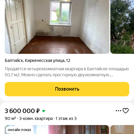
Балтийск
,
Киркенесская улица
,
12
Продаётся четырехкомнатная квартира в Балтийске площадью
50,7 м2. Можно сделать просторную двухкомнатную.
Квартира требует ремонта. Отопление электрическое.
Поможем с ремонтом. По цене всегда можем обсудить.
Позвонить
Возможна покупка средствами ипотечного
3 600 000
₽
90 м²
3-комн. квартира
1 этаж из 3
онлайн показ