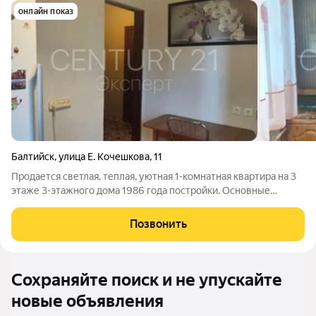
онлайн показ
Балтийск
,
улица Е. Кочешкова
,
11
Продается светлая, теплая, уютная 1-комнатная квартира на 3
этаже 3-этажного дома 1986 года постройки. Основные
характеристики: - Общая площадь: 31 м - Кухня: 7,4 м -
Изолированная комната: 15,9 м - Санузел: 3,1 м - Центральное
Позвонить
отопление - Всё готово
Сохраняйте поиск и не упускайте
новые объявления