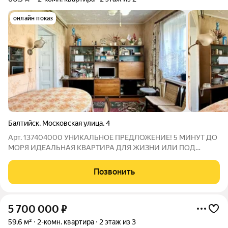
онлайн показ
Балтийск
,
Московская улица
,
4
Арт. 137404000 УНИКАЛЬНОЕ ПРЕДЛОЖЕНИЕ! 5 МИНУТ ДО
МОРЯ ИДЕАЛЬНАЯ КВАРТИРА ДЛЯ ЖИЗНИ ИЛИ ПОД
КОММЕРЧЕСКУЮ АРЕНДУ! Продаём светлую двухкомнатную
квартиру в самом сердце Балтийска, ул. Московская, д.4
Позвонить
(ориентир: проспект Ленина, ул. Литке,
5 700 000
₽
59,6 м²
2-комн. квартира
2 этаж из 3