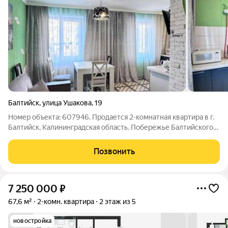
Балтийск
,
улица Ушакова
,
19
Номер объекта: 607946. Продается 2-комнатная квартира в г.
Балтийск, Калининградская область. Побережье Балтийского
моря. Состояние: хорошее, ухоженное идеально подходит для
комфортного проживания или сдачи в аренду. Особенности:
Позвонить
теплая и уютная,
7 250 000
₽
67,6 м²
2-комн. квартира
2 этаж из 5
новостройка