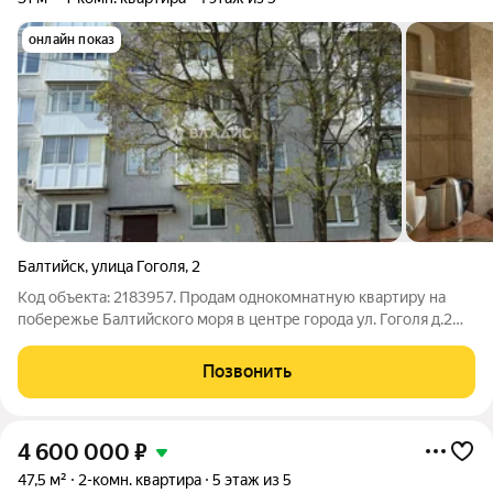
онлайн показ
Балтийск
,
улица Гоголя
,
2
Код объекта: 2183957. Продам однокомнатную квартиру на
побережье Балтийского моря в центре города ул. Гоголя д.2
ОР-р: ул. садовая, пр-т Ленина. Один их лучших пляжей в 10
минутах пешком через сосновый бор. Развитая
Позвонить
инфраструктура района, все
4 600 000
₽
47,5 м²
2-комн. квартира
5 этаж из 5