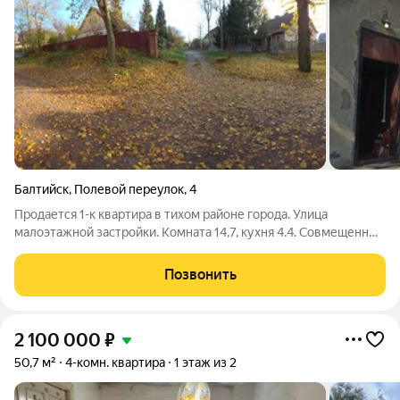
Балтийск
,
Полевой переулок
,
4
Продается 1-к квартира в тихом районе города. Улица
малоэтажной застройки. Комната 14,7, кухня 4.4. Совмещенный
санузел. Отопление печное. Собственный ,изолированный
выход из квартиры на придомовую территорию. имеется
Позвонить
небольшой участок для посадок
2 100 000
₽
50,7 м²
4-комн. квартира
1 этаж из 2