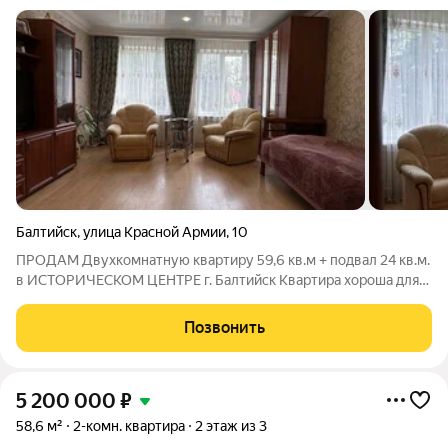
Балтийск
,
улица Красной Армии
,
10
ПРОДАМ Двухкомнатную квартиру 59,6 кв.м + подвал 24 кв.м.
в ИСТОРИЧЕСКОМ ЦЕНТРЕ г. Балтийск Квартира хороша для
жизни и удачна для инвестиций. Расположена в середине
дома, как по вертикали,так и по горизонтали. Две просторные
Позвонить
светлые сухие комнаты
5 200 000
₽
58,6 м²
2-комн. квартира
2 этаж из 3