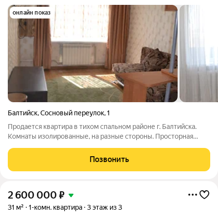
онлайн показ
Балтийск
,
Сосновый переулок
,
1
Продается квартира в тихом спальном районе г. Балтийска.
Комнаты изолированные, на разные стороны. Просторная
кухня. Сделан качественный косметический ремонт. Из
мебели останутся кухня и вместительные шкафы. Останется
Позвонить
приобрести спальные места и
2 600 000
₽
31 м²
1-комн. квартира
3 этаж из 3