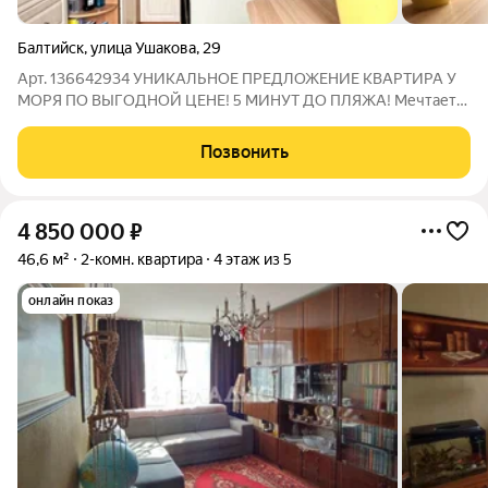
Балтийск
,
улица Ушакова
,
29
Арт. 136642934 УНИКАЛЬНОЕ ПРЕДЛОЖЕНИЕ КВАРТИРА У
МОРЯ ПО ВЫГОДНОЙ ЦЕНЕ! 5 МИНУТ ДО ПЛЯЖА! Мечтаете
о жизни у моря или надёжном источнике дохода от
краткосрочной аренды? Эта светлая, тёплая двухкомнатная
Позвонить
квартира в Балтийске ваше лучшее решение. Её
4 850 000
₽
46,6 м²
2-комн. квартира
4 этаж из 5
онлайн показ