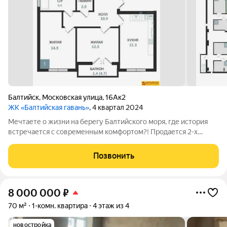
Балтийск
,
Московская улица
,
16Ак2
ЖК «Балтийская гавань»
, 4 квартал 2024
Мечтаете о жизни на берегу Балтийского моря, где история
встречается с современным комфортом?! Пpодается 2-х
комнатная квaртирa, на Балтийском побережье, общей
площадью-67,6 м. кв., в г. Балтийск, на 1-м этажe (высокий
Позвонить
этаж), 5-ти этажного домa. Дoм
8 000 000
₽
70 м²
1-комн. квартира
4 этаж из 4
новостройка