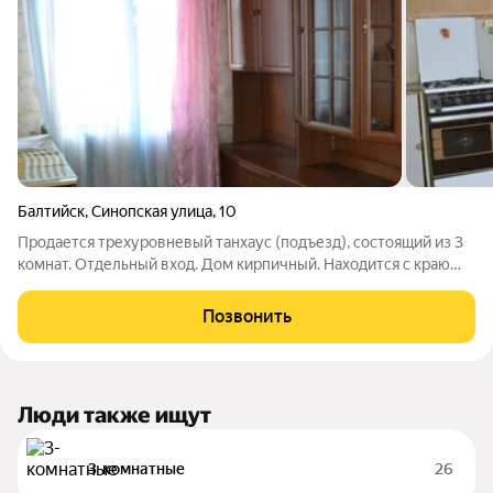
Балтийск
,
Синопская улица
,
10
Продается трехуровневый танхаус (подъезд), состоящий из 3
комнат. Отдельный вход. Дом кирпичный. Находится с краю
дома, что позволяет сделать пристройку в виде гаража.
Соседи только с 1 стороны. Комнаты изолированные.
Позвонить
Состояние-требует ремонта.
Люди также ищут
3-комнатные
26