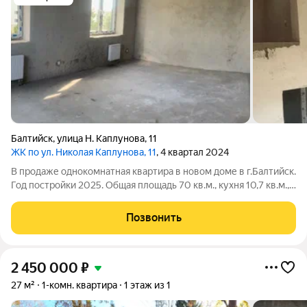
Балтийск
,
улица Н. Каплунова
,
11
ЖК по ул. Николая Каплунова, 11
, 4 квартал 2024
В продаже однокомнатная квартира в новом доме в г.Балтийск.
Год постройки 2025. Общая площадь 70 кв.м., кухня 10,7 кв.м.,
комната 28,2 кв.м. со вторым светом и антресолью 17,8 кв.м.,
где можно сделать еще одну спальню или кабинет.
Позвонить
Совмещенный санузел
2 450 000
₽
27 м²
1-комн. квартира
1 этаж из 1