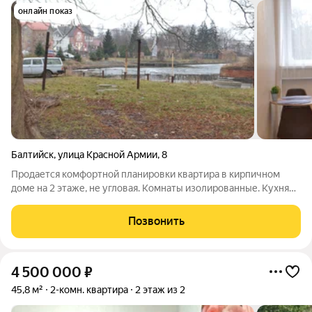
онлайн показ
Балтийск
,
улица Красной Армии
,
8
Продается комфортной планировки квартира в кирпичном
доме на 2 этаже, не угловая. Комнаты изолированные. Кухня
просторная. Цетральное отопление. В квартире сделан
качественный ремонт. Так же остается вся мебель и техника.
Позвонить
Все готово для аренды. У
4 500 000
₽
45,8 м²
2-комн. квартира
2 этаж из 2