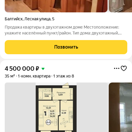
Балтийск
,
Лесная улица
,
5
Продажа квартиры в двухэтажном доме Местоположение:
укажите населённый пункт/район. Тип дома: двухэтажный,
8квартирный. Этаж: 1из2. Основные характеристики
Отопление: электрический котёл; Дополнительно: имеется
Позвонить
подвал; Ориентация по сторонам света:
4 500 000
₽
35 м²
1-комн. квартира
1 этаж из 8