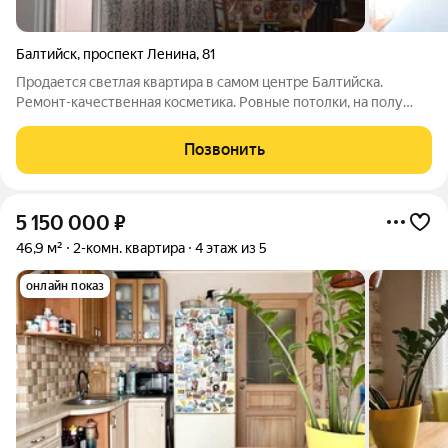
Балтийск
,
проспект Ленина
,
81
Продается светлая квартира в самом центре Балтийска.
Ремонт-качественная косметика. Ровные потолки, на полу
плитка и ламинат. Сан.узел совмещен, с ремонтом. Квартира
на солнечную сторону, не угловая. Мебель частично остается.
Позвонить
Есть просторный,
5 150 000
₽
46,9 м²
2-комн. квартира
4 этаж из 5
онлайн показ