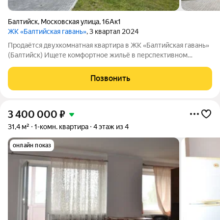
Балтийск
,
Московская улица
,
16Ак1
ЖК «Балтийская гавань»
, 3 квартал 2024
Продаётся двухкомнатная квартира в ЖК «Балтийская гавань»
(Балтийск) Ищете комфортное жильё в перспективном
районе? Обратите внимание на эту светлую и
функциональную двухкомнатную квартиру в современном
Позвонить
жилом комплексе комфорткласса. Основные
3 400 000
₽
31,4 м²
1-комн. квартира
4 этаж из 4
онлайн показ