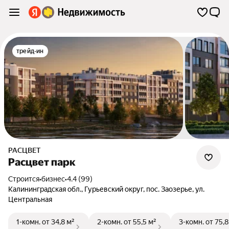
трейд-ин
РАСЦВЕТ
Расцвет парк
Строится
•
бизнес
•
4.4 (99)
Калининградская обл.
,
Гурьевский округ
,
пос. Заозерье
,
ул.
Центральная
1-комн.
от 34,8 м²
2-комн.
от 55,5 м²
3-комн.
от 75,8