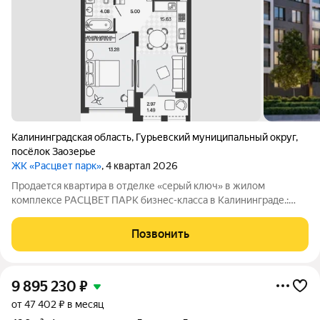
Калининградская область
,
Гурьевский муниципальный округ
,
посёлок Заозерье
ЖК «Расцвет парк»
, 4 квартал 2026
Продается квартира в отделке «серый ключ» в жилом
комплексе РАСЦВЕТ ПАРК бизнес-класса в Калининграде.:
Планировки от 35 до 291 м простор для любого стиля жизни.
Виды на озеро и природу благодаря панорамному остеклению.
Позвонить
Продуманная
9 895 230
₽
от 47 402 ₽ в месяц