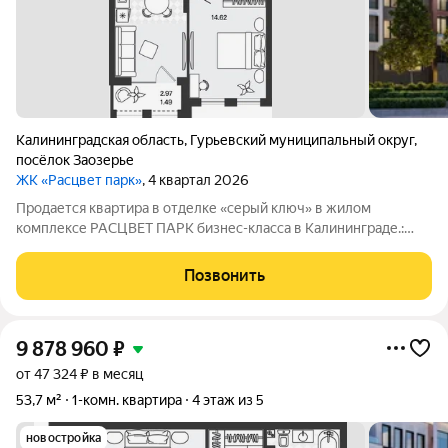
Калининградская область
,
Гурьевский муниципальный округ
,
посёлок Заозерье
ЖК «Расцвет парк»
, 4 квартал 2026
Продается квартира в отделке «серый ключ» в жилом
комплексе РАСЦВЕТ ПАРК бизнес-класса в Калининграде.:
Планировки от 35 до 291 м простор для любого стиля жизни.
Виды на озеро и природу благодаря панорамному остеклению.
Позвонить
Продуманная
9 878 960
₽
от 47 324 ₽ в месяц
53,7 м²
1-комн. квартира
4 этаж из 5
новостройка