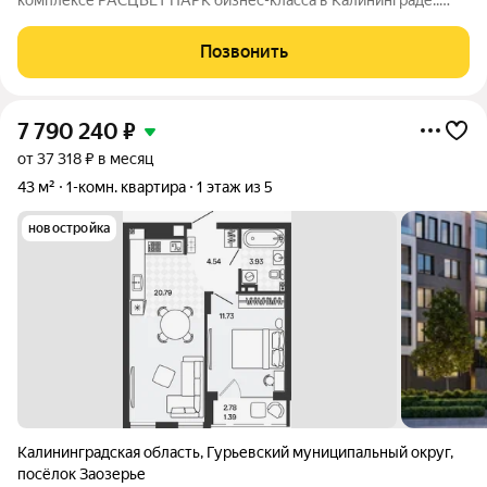
комплексе РАСЦВЕТ ПАРК бизнес-класса в Калининграде.:
Планировки от 35 до 291 м простор для любого стиля жизни.
Виды на озеро и природу благодаря панорамному остеклению.
Позвонить
Продуманная
7 790 240
₽
от 37 318 ₽ в месяц
43 м²
1-комн. квартира
1 этаж из 5
новостройка
Калининградская область
,
Гурьевский муниципальный округ
,
посёлок Заозерье