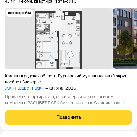
43 м²
1-комн. квартира
1 этаж из 5
новостройка
Калининградская область
,
Гурьевский муниципальный округ
,
посёлок Заозерье
ЖК «Расцвет парк»
, 4 квартал 2026
Продается квартира в отделке «серый ключ» в жилом
комплексе РАСЦВЕТ ПАРК бизнес-класса в Калининграде.:
Планировки от 35 до 291 м простор для любого стиля жизни.
Виды на озеро и природу благодаря панорамному остеклению.
Позвонить
Продуманная