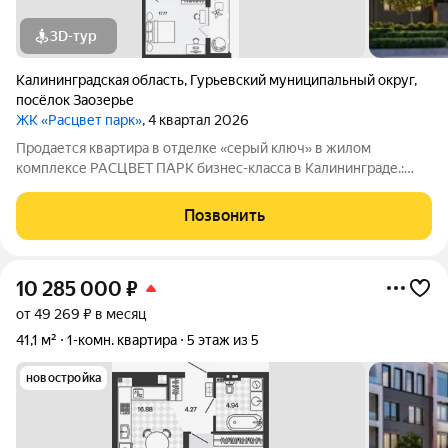
3D-тур
Калининградская область
,
Гурьевский муниципальный округ
,
посёлок Заозерье
ЖК «Расцвет парк»
, 4 квартал 2026
Продается квартира в отделке «серый ключ» в жилом
комплексе РАСЦВЕТ ПАРК бизнес-класса в Калининграде.:
Планировки от 35 до 291 м простор для любого стиля жизни.
Виды на озеро и природу благодаря панорамному остеклению.
Позвонить
Продуманная
10 285 000
₽
от 49 269 ₽ в месяц
41,1 м²
1-комн. квартира
5 этаж из 5
новостройка