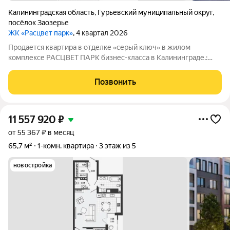
Калининградская область
,
Гурьевский муниципальный округ
,
посёлок Заозерье
ЖК «Расцвет парк»
, 4 квартал 2026
Продается квартира в отделке «серый ключ» в жилом
комплексе РАСЦВЕТ ПАРК бизнес-класса в Калининграде.:
Планировки от 35 до 291 м простор для любого стиля жизни.
Виды на озеро и природу благодаря панорамному остеклению.
Позвонить
Продуманная
11 557 920
₽
от 55 367 ₽ в месяц
65,7 м²
1-комн. квартира
3 этаж из 5
новостройка