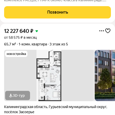
комплексе РАСЦВЕТ ПАРК бизнес-класса в Калининграде.:
Планировки от 35 до 291 м простор для любого стиля жизни.
Виды на озеро и природу благодаря панорамному остеклению.
Позвонить
Продуманная
12 227 640
₽
от 58 575 ₽ в месяц
65,7 м²
1-комн. квартира
3 этаж из 5
новостройка
3D-тур
Калининградская область
,
Гурьевский муниципальный округ
,
посёлок Заозерье