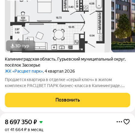
3D-тур
Калининградская область
,
Гурьевский муниципальный округ
,
посёлок Заозерье
ЖК «Расцвет парк»
, 4 квартал 2026
Продается квартира в отделке «серый ключ» в жилом
комплексе РАСЦВЕТ ПАРК бизнес-класса в Калининграде.:
Планировки от 35 до 291 м простор для любого стиля жизни.
Виды на озеро и природу благодаря панорамному остеклению.
Позвонить
Продуманная
8 697 350
₽
от 41 664 ₽ в месяц