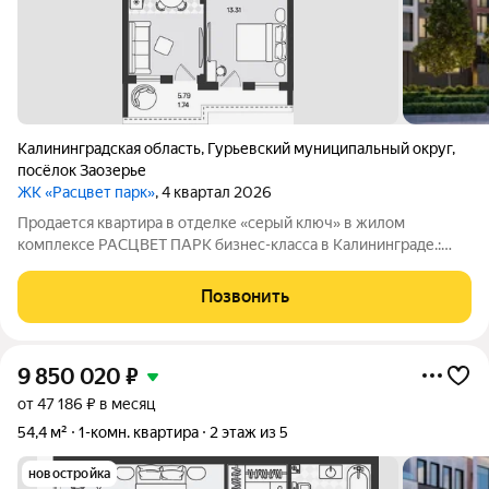
Калининградская область
,
Гурьевский муниципальный округ
,
посёлок Заозерье
ЖК «Расцвет парк»
, 4 квартал 2026
Продается квартира в отделке «серый ключ» в жилом
комплексе РАСЦВЕТ ПАРК бизнес-класса в Калининграде.:
Планировки от 35 до 291 м простор для любого стиля жизни.
Виды на озеро и природу благодаря панорамному остеклению.
Позвонить
Продуманная
9 850 020
₽
от 47 186 ₽ в месяц
54,4 м²
1-комн. квартира
2 этаж из 5
новостройка