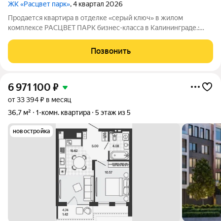
ЖК «Расцвет парк»
, 4 квартал 2026
Продается квартира в отделке «серый ключ» в жилом
комплексе РАСЦВЕТ ПАРК бизнес-класса в Калининграде.:
Планировки от 35 до 291 м простор для любого стиля жизни.
Виды на озеро и природу благодаря панорамному остеклению.
Позвонить
Продуманная
6 971 100
₽
от 33 394 ₽ в месяц
36,7 м²
1-комн. квартира
5 этаж из 5
новостройка