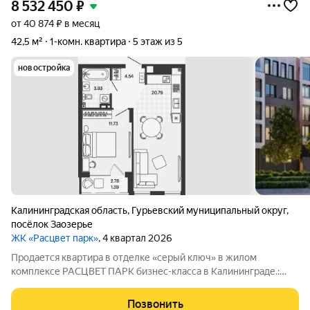
8 532 450
₽
от 40 874 ₽ в месяц
42,5 м²
1-комн. квартира
5 этаж из 5
новостройка
Калининградская область
,
Гурьевский муниципальный округ
,
посёлок Заозерье
ЖК «Расцвет парк»
, 4 квартал 2026
Продается квартира в отделке «серый ключ» в жилом
комплексе РАСЦВЕТ ПАРК бизнес-класса в Калининграде.:
Планировки от 35 до 291 м простор для любого стиля жизни.
Виды на озеро и природу благодаря панорамному остеклению.
Позвонить