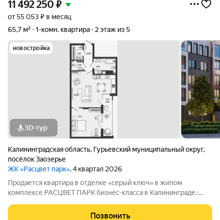
11 492 250
₽
от 55 053 ₽ в месяц
65,7 м²
1-комн. квартира
2 этаж из 5
новостройка
3D-тур
Калининградская область
,
Гурьевский муниципальный округ
,
посёлок Заозерье
ЖК «Расцвет парк»
, 4 квартал 2026
Продается квартира в отделке «серый ключ» в жилом
комплексе РАСЦВЕТ ПАРК бизнес-класса в Калининграде.:
Планировки от 35 до 291 м простор для любого стиля жизни.
Виды на озеро и природу благодаря панорамному остеклению.
Позвонить