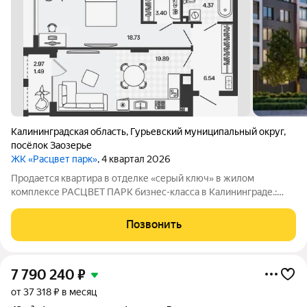
Калининградская область
,
Гурьевский муниципальный округ
,
посёлок Заозерье
ЖК «Расцвет парк»
, 4 квартал 2026
Продается квартира в отделке «серый ключ» в жилом
комплексе РАСЦВЕТ ПАРК бизнес-класса в Калининграде.:
Планировки от 35 до 291 м простор для любого стиля жизни.
Виды на озеро и природу благодаря панорамному остеклению.
Позвонить
Продуманная
7 790 240
₽
от 37 318 ₽ в месяц