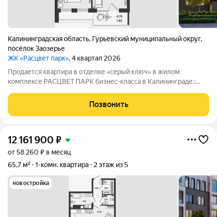
Калининградская область
,
Гурьевский муниципальный округ
,
посёлок Заозерье
ЖК «Расцвет парк»
, 4 квартал 2026
Продается квартира в отделке «серый ключ» в жилом
комплексе РАСЦВЕТ ПАРК бизнес-класса в Калининграде.:
Планировки от 35 до 291 м простор для любого стиля жизни.
Виды на озеро и природу благодаря панорамному остеклению.
Позвонить
Продуманная
12 161 900
₽
от 58 260 ₽ в месяц
65,7 м²
1-комн. квартира
2 этаж из 5
новостройка