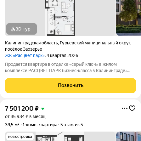
3D-тур
Калининградская область
,
Гурьевский муниципальный округ
,
посёлок Заозерье
ЖК «Расцвет парк»
, 4 квартал 2026
Продается квартира в отделке «серый ключ» в жилом
комплексе РАСЦВЕТ ПАРК бизнес-класса в Калининграде.:
Планировки от 35 до 291 м простор для любого стиля жизни.
Виды на озеро и природу благодаря панорамному остеклению.
Позвонить
Продуманная
7 501 200
₽
от 35 934 ₽ в месяц
39,5 м²
1-комн. квартира
5 этаж из 5
новостройка