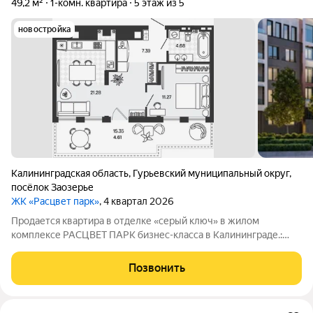
49,2 м²
1-комн. квартира
5 этаж из 5
новостройка
Калининградская область
,
Гурьевский муниципальный округ
,
посёлок Заозерье
ЖК «Расцвет парк»
, 4 квартал 2026
Продается квартира в отделке «серый ключ» в жилом
комплексе РАСЦВЕТ ПАРК бизнес-класса в Калининграде.:
Планировки от 35 до 291 м простор для любого стиля жизни.
Виды на озеро и природу благодаря панорамному остеклению.
Позвонить
Продуманная