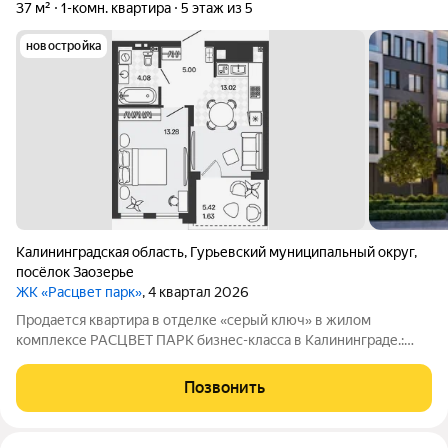
37 м²
1-комн. квартира
5 этаж из 5
новостройка
Калининградская область
,
Гурьевский муниципальный округ
,
посёлок Заозерье
ЖК «Расцвет парк»
, 4 квартал 2026
Продается квартира в отделке «серый ключ» в жилом
комплексе РАСЦВЕТ ПАРК бизнес-класса в Калининграде.:
Планировки от 35 до 291 м простор для любого стиля жизни.
Виды на озеро и природу благодаря панорамному остеклению.
Позвонить
Продуманная