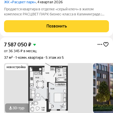
ЖК «Расцвет парк»
, 4 квартал 2026
Продается квартира в отделке «серый ключ» в жилом
комплексе РАСЦВЕТ ПАРК бизнес-класса в Калининграде.:
Планировки от 35 до 291 м простор для любого стиля жизни.
Виды на озеро и природу благодаря панорамному остеклению.
Позвонить
Продуманная
7 587 050
₽
от 36 345 ₽ в месяц
37 м²
1-комн. квартира
5 этаж из 5
новостройка
3D-тур