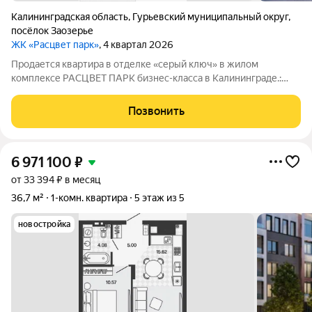
Калининградская область
,
Гурьевский муниципальный округ
,
посёлок Заозерье
ЖК «Расцвет парк»
, 4 квартал 2026
Продается квартира в отделке «серый ключ» в жилом
комплексе РАСЦВЕТ ПАРК бизнес-класса в Калининграде.:
Планировки от 35 до 291 м простор для любого стиля жизни.
Виды на озеро и природу благодаря панорамному остеклению.
Позвонить
Продуманная
6 971 100
₽
от 33 394 ₽ в месяц
36,7 м²
1-комн. квартира
5 этаж из 5
новостройка