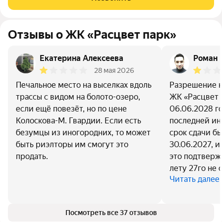
Продуманная
Отзывы о ЖК «Расцвет парк»
Екатерина Алексеева
Роман 
28 мая 2026
Печальное место на выселках вдоль
Разрешение н
трассы с видом на болото-озеро,
ЖК «Расцвет 
если ещё повезёт, но по цене
06.06.2028 го
Колоскова-М. Гвардии. Если есть
последней и
безумцы из иногородних, то может
срок сдачи б
быть риэлторы им смогут это
30.06.2027, 
продать.
это подтвержд
лету 27го не 
Читать далее
Посмотреть все 37 отзывов