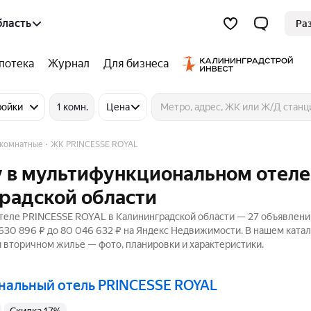
бласть
Ра
потека
Журнал
Для бизнеса
ройки
1 комн.
Цена
комнатные
ЖК PRINCESSE ROYAL
у в мультифункциональном отеле
радской области
теле PRINCESSE ROYAL в Калининградской области — 27 объявлени
 630 896 ₽ до 80 046 632 ₽ на Яндекс Недвижимости. В нашем ката
и вторичном жилье — фото, планировки и характеристики.
ональный отель PRINCESSE ROYAL