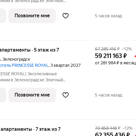
линии в Зеленоградске Элитный
отель «PRINCESSE ROYAL» расположился
ске, прямо на променаде Балтийского
Позвоните мне
5 часов назад
енты на 5-7
67 285 416
₽
–12%
 апартаменты · 5 этаж из 7
59 211 163
₽
ь
,
Зеленоградск
от 281 984 ₽ в месяц
 отель PRINCESSE ROYAL
, 3 квартал 2027
ESSE ROYAL) Эксклюзивные
линии в Зеленоградске Элитный
отель «PRINCESSE ROYAL» расположился
ске, прямо на променаде Балтийского
Позвоните мне
5 часов назад
енты на 5-7
70 858 448
₽
–12%
е апартаменты · 7 этаж из 7
62 355 436
₽