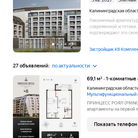
3 кв. 2027
элитный
Калининградская облас
Лаконичный архитектурн
современной эстетики,
подтверждают это свое
и формам. Богатая инф
+
3
Застройщик К8 Компле
27 объявлений:
по актуальности
69,1 м² · 1-комнатны
Калининградская област
Мультифункциональный
ПРИНЦЕСС РОЯЛ (PRINC
апартаменты на первой 
мультифункциональный 
в курортном Зеленоград
Показать телефон
моря. В продаже апартам