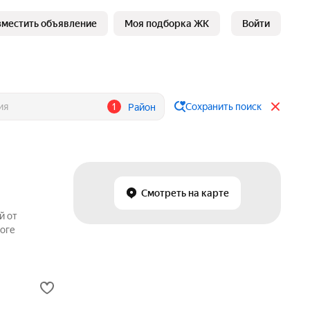
зместить объявление
Моя подборка ЖК
Войти
1
Сохранить поиск
Район
Смотреть на карте
й от
логе