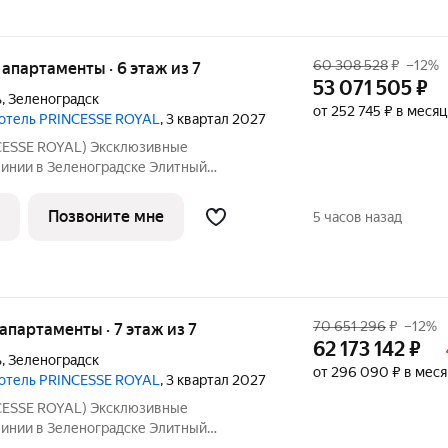
60 308 528
₽
–12%
е апартаменты · 6 этаж из 7
53 071 505
₽
ь
,
Зеленоградск
от 252 745 ₽ в месяц
 отель PRINCESSE ROYAL
, 3 квартал 2027
ESSE ROYAL) Эксклюзивные
линии в Зеленоградске Элитный
отель «PRINCESSE ROYAL» расположился
ске, прямо на променаде Балтийского
Позвоните мне
5 часов назад
енты на 5-7
70 651 296
₽
–12%
е апартаменты · 7 этаж из 7
62 173 142
₽
ь
,
Зеленоградск
от 296 090 ₽ в меся
 отель PRINCESSE ROYAL
, 3 квартал 2027
ESSE ROYAL) Эксклюзивные
линии в Зеленоградске Элитный