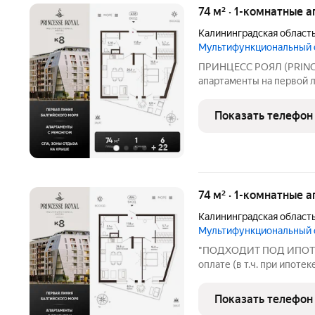
74 м² · 1-комнатные 
Калининградская област
Мультифункциональный
ПРИНЦЕСС РОЯЛ (PRINC
апартаменты на первой 
мультифункциональный 
в курортном Зеленоград
Показать телефон
моря. В продаже апартам
+
22
74 м² · 1-комнатные 
Калининградская област
Мультифункциональный
"ПОДХОДИТ ПОД ИПОТЕКУ
оплате (в т.ч. при ипоте
6 месяцев при первонача
07.09.26СПЕЦ.ЦЕНА на 
Показать телефон
(PRINCESSE ROYAL)