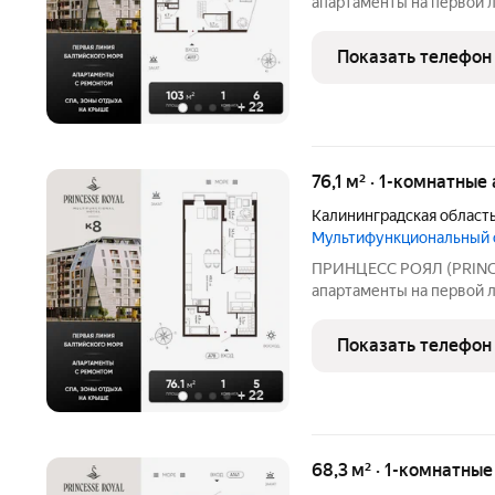
апартаменты на первой 
мультифункциональный 
в курортном Зеленоград
Показать телефон
моря. В продаже апартам
+
22
76,1 м² · 1-комнатные
Калининградская област
Мультифункциональный
ПРИНЦЕСС РОЯЛ (PRINC
апартаменты на первой 
мультифункциональный 
в курортном Зеленоград
Показать телефон
моря. В продаже апартам
+
22
68,3 м² · 1-комнатны