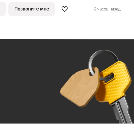
отель «PRINCESSE ROYAL» расположился
ске, прямо на променаде Балтийского
Позвоните мне
6 часов назад
енты на 5-7
Ж
До 100 тыс. ₽