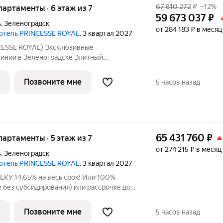
67 810 272
₽
–12%
апартаменты · 6 этаж из 7
59 673 037
₽
ь
,
Зеленоградск
от 284 183 ₽ в месяц
 отель PRINCESSE ROYAL
, 3 квартал 2027
ESSE ROYAL) Эксклюзивные
линии в Зеленоградске Элитный
отель «PRINCESSE ROYAL» расположился
ске, прямо на променаде Балтийского
Позвоните мне
5 часов назад
енты на 5-7
65 431 760
₽
апартаменты · 5 этаж из 7
от 274 215 ₽ в месяц
ь
,
Зеленоградск
 отель PRINCESSE ROYAL
, 3 квартал 2027
 14,65% на весь срок! Или 100%
ке без субсидирования) или рассрочке до
льном взносе от 50%. Срок 08.08.25 -
данный лот!" ПРИНЦЕСС РОЯЛ
Позвоните мне
5 часов назад