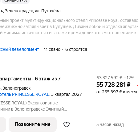
Скидка 17%
ть
,
Зеленоградск
,
ул. Пугачёва
ый проект мультифункционального отеля Princesse Royal, оставаяс
 неизбежно заглядывает в будущее. Дизайн лобби и отделка апарт
й минималистичностью и в то же время деликатным отношением к
раструктура эффективно удовлетворяет разнообразные запросы жи
ксный девелопмент
11 сдано
6 строятся
63 327 592
₽
–12%
е апартаменты · 6 этаж из 7
55 728 281
₽
ь
,
Зеленоградск
от 265 397 ₽ в меся
 отель PRINCESSE ROYAL
, 3 квартал 2027
ESSE ROYAL) Эксклюзивные
линии в Зеленоградске Элитный
отель «PRINCESSE ROYAL» расположился
ске, прямо на променаде Балтийского
Позвоните мне
5 часов назад
енты на 5-7