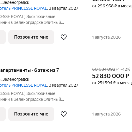
ь
,
Зеленоградск
от 296 958 ₽ в меся
 отель PRINCESSE ROYAL
, 3 квартал 2027
ESSE ROYAL) Эксклюзивные
линии в Зеленоградске Элитный
отель «PRINCESSE ROYAL» расположился
ске, прямо на променаде Балтийского
Позвоните мне
1 августа 2026
енты на 5-7
60 034 092
₽
–12%
е апартаменты · 6 этаж из 7
52 830 000
₽
ь
,
Зеленоградск
от 251 594 ₽ в месяц
 отель PRINCESSE ROYAL
, 3 квартал 2027
ESSE ROYAL) Эксклюзивные
линии в Зеленоградске Элитный
отель «PRINCESSE ROYAL» расположился
ске, прямо на променаде Балтийского
Позвоните мне
1 августа 2026
енты на 5-7