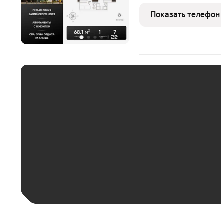
мультифункциональный 
в курортном Зеленоград
Показать телефон
моря. В продаже апартам
+
22
ЕЖЕМЕСЯЧНЫЙ ПЛАТЁ
До 30 тыс. ₽
До 50 тыс. ₽
До 70 тыс. ₽
Больше 100 тыс. ₽