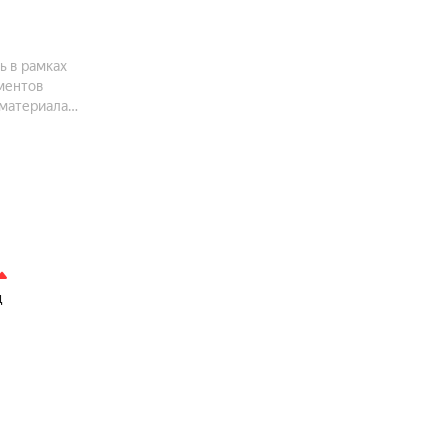
ь в рамках
аментов
 материалам
льцов.
ц