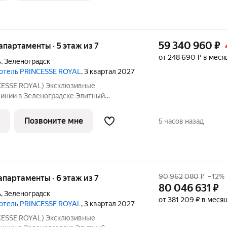
59 340 960
₽
е апартаменты · 5 этаж из 7
от 248 690 ₽ в меся
ь
,
Зеленоградск
 отель PRINCESSE ROYAL
, 3 квартал 2027
ESSE ROYAL) Эксклюзивные
линии в Зеленоградске Элитный
отель «PRINCESSE ROYAL» расположился
ске, прямо на променаде Балтийского
Позвоните мне
5 часов назад
енты на 5-7
90 962 080
₽
–12%
 апартаменты · 6 этаж из 7
80 046 631
₽
ь
,
Зеленоградск
от 381 209 ₽ в меся
 отель PRINCESSE ROYAL
, 3 квартал 2027
ESSE ROYAL) Эксклюзивные