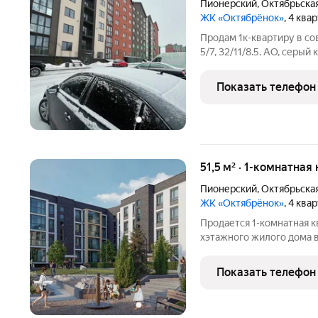
Пионерский
,
Октябрьска
ЖК «Октябрёнок»
, 4 ква
Продам 1к-квартиру в со
5/7, 32/11/8.5. АО, серы
аренду! Объект № 23089
Показать телефон
51,5 м² · 1-комнатная
Пионерский
,
Октябрьска
ЖК «Октябрёнок»
, 4 ква
Продается 1-комнатная к
хэтажного жилого дома в
ул.Октябрьской в курорт
Подходит под льготные 
Показать телефон
площадь 51,50 кв. м.,