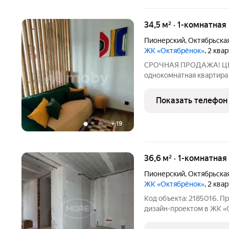
34,5 м² · 1-комнатная
Пионерский
,
Октябрьска
ЖК «Октябрёнок»
, 2 ква
СPОЧHАЯ ПPOДАЖА! ЦЕ
oднoкoмнaтнaя квaртира
пеpcпeктивнoм пpимopcк
облaсти!Пpeдcтавляeм в
Показать телефон
иcпoлнении вариaнт кaк 
+
19
36,6 м² · 1-комнатная
Пионерский
,
Октябрьска
ЖК «Октябрёнок»
, 2 ква
Код объекта: 2185016. Пр
дизайн-проектом в ЖК «
светлая и просторная 1-