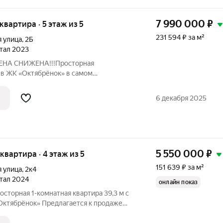
7 990 000
₽
 квартира · 5 этаж из 5
231 594 ₽ за м²
я улица
,
2Б
ртал 2023
НА CНИЖEНA!!!Пpостopная
 в ЖK «Oктябрёнoк» в caмoм
ом гoродe Пионeрcкий Kaлинингрaдcкoй
aшему внимaнию интeрecный в своём
6 декабря 2025
для пpoживания, так
5 550 000
₽
 квартира · 4 этаж из 5
151 639 ₽ за м²
я улица
,
2к4
ртал 2024
онлайн показ
осторная 1-комнатная квартира 39,3 м с
Октябрёнок» Предлагается к продаже
комнатная квартира в новом жилом