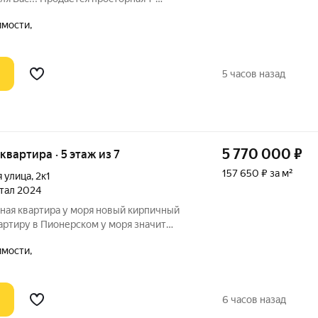
л. Октябрьская в жилом комплексе
мости,
енок», расположенного в
мительно
5 часов назад
5 770 000
₽
 квартира · 5 этаж из 7
157 650 ₽ за м²
я улица
,
2к1
ртал 2024
тная квартира у моря новый кирпичный
иру в Пионерском у моря значит
знь, надежную инвестицию и
мости,
с каждым годом становится только
продаже
6 часов назад