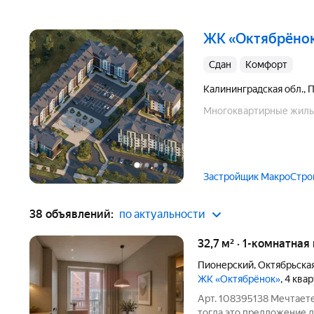
ЖК «Октябрёно
Сдан
комфорт
Калининградская обл.
,
П
Многоквартирные жилы
Застройщик МакроСтро
38 объявлений:
по актуальности
32,7 м² · 1-комнатная
Пионерский
,
Октябрьска
ЖК «Октябрёнок»
, 4 ква
Арт. 108395138 Мечтает
тогда это предложение дл