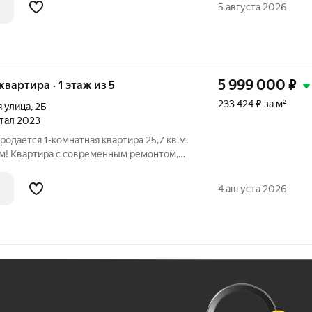
ь 39,3 м: прихожая 3,81 м;
5 августа 2026
5 999 000
₽
 квартира · 1 этаж из 5
233 424 ₽ за м²
я улица
,
2Б
ртал 2023
родается 1-комнaтная квaртирa 25,7 кв.м.
м! Квартира с современным ремонтом,
ью и техникой для комфортного отдыха
ния. Преимущества: - свежий ремонт,
4 августа 2026
Ж