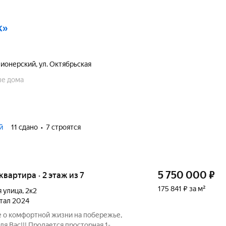
к»
ионерский
,
ул. Октябрьская
е дома
й
11 сдано
7 строятся
5 750 000
₽
 квартира · 2 этаж из 7
175 841 ₽ за м²
я улица
,
2к2
ртал 2024
е о комфортной жизни на побережье,
я Вас!!! Продается просторная 1-