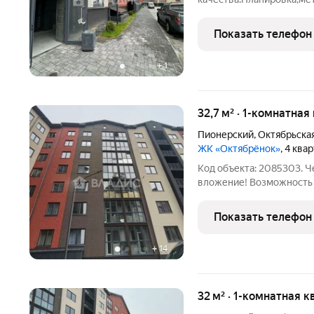
позволяет осуществить 
и организации простран
Показать телефон
образом притягивает,соб
+
1
32,7 м² · 1-комнатная
Пионерский
,
Октябрьска
ЖК «Октябрёнок»
, 4 ква
Код объекта: 2085303. 
вложение! Возможность 
устроить пространство н
панорамными окнами,на 
Показать телефон
керамического кирпича 
+
14
32 м² · 1-комнатная к