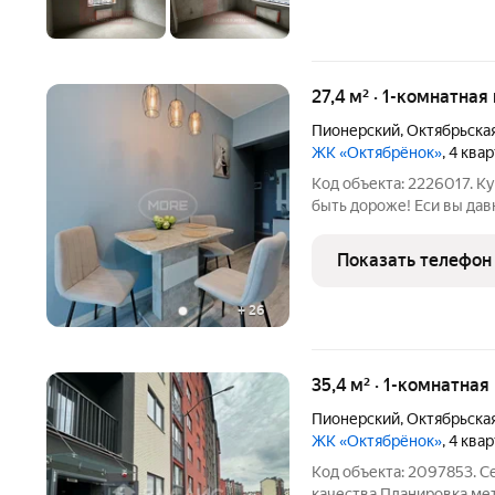
27,4 м² · 1-комнатная
Пионерский
,
Октябрьска
ЖК «Октябрёнок»
, 4 ква
Код объекта: 2226017. К
быть дороже! Еси вы дав
или отдыха на выходных- тогд
Пионерском: идеальное 
Показать телефон
+
26
35,4 м² · 1-комнатная
Пионерский
,
Октябрьска
ЖК «Октябрёнок»
, 4 ква
Код объекта: 2097853. 
качества.Планировка,ме