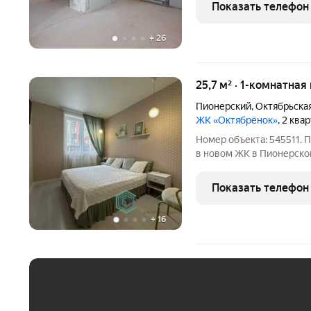
комплексе «Октябрёнок». Общая площад
Показать телефон
кухня
+
26
25,7 м² · 1-комнатная
Пионерский
,
Октябрьска
ЖК «Октябрёнок»
, 2 ква
Номер объекта: 545511. П
в новом ЖК в Пионерско
укомплектованная мебел
или постоянного прожива
Показать телефон
+
16
ЕЖЕМЕСЯЧНЫЙ ПЛАТЁ