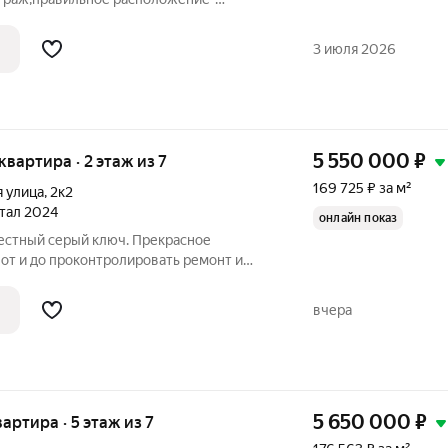
любые фантазии дизайнерского ремонта
ства. Именно это место- необычайным
3 июля 2026
ирает вокруг
5 550 000
₽
 квартира · 2 этаж из 7
169 725 ₽ за м²
я улица
,
2к2
ртал 2024
онлайн показ
Честный серый ключ. Прекрасное
от и до проконтролировать ремонт и
а свой вкус. В современном доме с
втором этаже(есть лифт). Комплекс из
вчера
с
5 650 000
₽
вартира · 5 этаж из 7