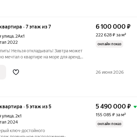
6 100 000
₽
 квартира · 7 этаж из 7
222 628 ₽ за м²
я улица
,
2Ак1
ртал 2022
онлайн показ
упить! Нельзя откладывать! Завтра может
но мечтал о квартире на море для аренды
а эта квартира ждет вас! Квартира в
решение для жизни и инвестиций
26 июня 2026
5 490 000
₽
 квартира · 5 этаж из 5
155 085 ₽ за м²
я улица
,
2к1
ртал 2024
онлайн показ
Серый ключ-достойного
траж,правильное расположение-