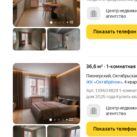
комнатная квартира по у
Центр недвижи
комфорт-класса «Октябр
агентство
привлекательном и стре
+
18
Показать телефон
36,6 м² · 1-комнатная
Пионерский
,
Октябрьска
ЖК «Октябрёнок»
, 4 ква
Арт. 139604829 1-комна
дом 2025 года Купить кварт
выбрать комфортную жи
Центр недвижи
недвижимость, которая 
агентство
ценнее. Предлагается к 
+
22
Показать телефон