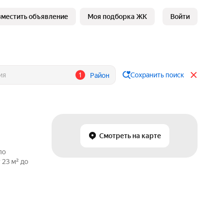
зместить объявление
Моя подборка ЖК
Войти
1
Сохранить поиск
Район
Смотреть на карте
по
 23 м² до