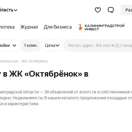
бласть
Ра
потека
Журнал
Для бизнеса
ройки
1 комн.
Цена
комнатные
ЖК Октябрёнок
 в ЖК «Октябрёнок» в
нградской области — 38 объявлений от агентств и собственников 
 Яндекс Недвижимости. В нашем каталоге предложения площадью от
и и характеристики.