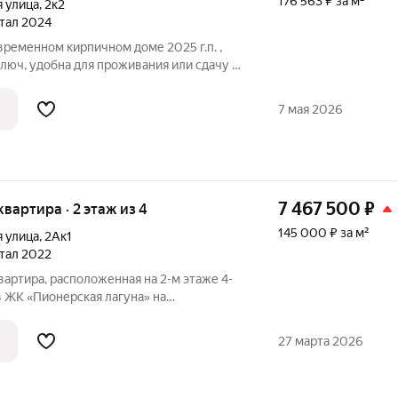
176 563 ₽ за м²
я улица
,
2к2
ртал 2024
временном кирпичном доме 2025 г.п. ,
й ключ, удобна для проживания или сдачу в
1
7 мая 2026
7 467 500
₽
 квартира · 2 этаж из 4
145 000 ₽ за м²
я улица
,
2Ак1
ртал 2022
вартира, расположенная на 2-м этаже 4-
 ЖК «Пионерская лагуна» на
ном городе Пионерском. Дом сдан!
программы кредитования! Общая
27 марта 2026