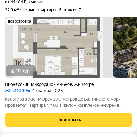
от 44 184 ₽ в месяц
32,9 м²
1-комн. квартира
6 этаж из 7
новостройка
3D-тур
Пионерский
,
микрорайон Рыбное
,
ЖК Мо'ре
ЖК «МО’РЕ»
, 4 квартал 2026
Квартира в ЖК «МОре» 200 метров до Балтийского моря
Продаётся квартира №103 в жилом комплексе «МОре» в
Пионерском. ЖК расположен в курортной локации на
побережье между Пионерским и Светлогорском. До
Позвонить
Балтийского моря около 200 метров: рядом пляж,