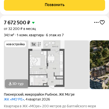
побережье между Пионерским и Светлогорском. До
Позвонить
Балтийского моря около 200 метров: рядом пляж,
7 672 500
₽
от 32 200 ₽ в месяц
34,1 м²
1-комн. квартира
6 этаж из 7
новостройка
3D-тур
Пионерский
,
микрорайон Рыбное
,
ЖК Мо'ре
ЖК «МО’РЕ»
, 4 квартал 2026
Квартира в ЖК «МОре» 200 метров до Балтийского моря