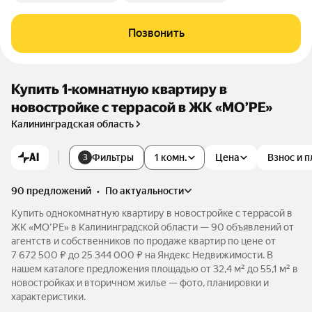
Позвонить
Купить 1-комнатную квартиру в
новостройке с террасой в ЖК «МО’РЕ»
Калининградская область
AI
Фильтры
1 комн.
Цена
Взнос и 
3
90 предложений
•
по актуальности
Купить однокомнатную квартиру в новостройке с террасой в
ЖК «МО’РЕ» в Калининградской области — 90 объявлений от
агентств и собственников по продаже квартир по цене от
7 672 500 ₽ до 25 344 000 ₽ на Яндекс Недвижимости. В
нашем каталоге предложения площадью от 32,4 м² до 55,1 м² в
новостройках и вторичном жилье — фото, планировки и
характеристики.