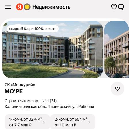
скидка 5% при 100% оплате
СК «Меркурий»
МО’РЕ
Строится
•
комфорт +
•
4.1 (31)
Калининградская обл.
,
Пионерский
,
ул. Рабочая
1-комн.
от 32,4 м²
2-комн.
от 55,1 м²
от 7,7 млн ₽
от 10 млн ₽