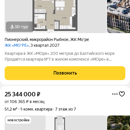
3D-тур
Пионерский
,
микрорайон Рыбное
,
ЖК Мо'ре
ЖК «МО’РЕ»
, 3 квартал 2027
Квартира в ЖК «МОре» 200 метров до Балтийского моря
Продаётся квартира №7 в жилом комплексе «МОре» в
Пионерском. ЖК расположен в курортной локации на
побережье между Пионерским и Светлогорском. До
Позвонить
Балтийского моря около 200 метров: рядом пляж,
25 344 000
₽
от 106 365 ₽ в месяц
51,2 м²
1-комн. квартира
7 этаж из 7
новостройка