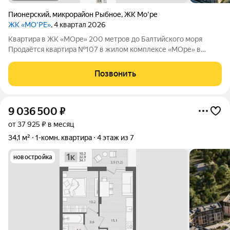
Пионерский
,
микрорайон Рыбное
,
ЖК Мо'ре
ЖК «МО’РЕ»
, 4 квартал 2026
Квартира в ЖК «МОре» 200 метров до Балтийского моря
Продаётся квартира №107 в жилом комплексе «МОре» в
Пионерском. ЖК расположен в курортной локации на
побережье между Пионерским и Светлогорском. До
Позвонить
Балтийского моря около 200 метров: рядом пляж,
9 036 500
₽
от 37 925 ₽ в месяц
34,1 м²
1-комн. квартира
4 этаж из 7
новостройка