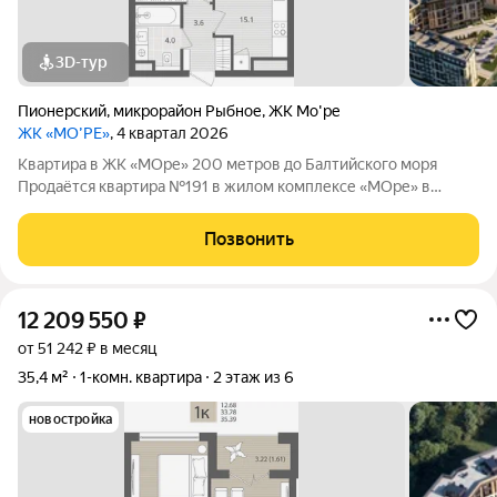
3D-тур
Пионерский
,
микрорайон Рыбное
,
ЖК Мо'ре
ЖК «МО’РЕ»
, 4 квартал 2026
Квартира в ЖК «МОре» 200 метров до Балтийского моря
Продаётся квартира №191 в жилом комплексе «МОре» в
Пионерском. ЖК расположен в курортной локации на
побережье между Пионерским и Светлогорском. До
Позвонить
Балтийского моря около 200 метров: рядом пляж,
12 209 550
₽
от 51 242 ₽ в месяц
35,4 м²
1-комн. квартира
2 этаж из 6
новостройка