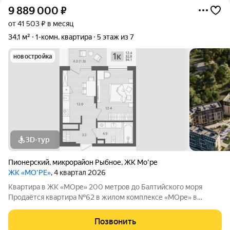
9 889 000
₽
от 41 503 ₽ в месяц
34,1 м²
1-комн. квартира
5 этаж из 7
новостройка
3D-тур
Пионерский
,
микрорайон Рыбное
,
ЖК Мо'ре
ЖК «МО’РЕ»
, 4 квартал 2026
Квартира в ЖК «МОре» 200 метров до Балтийского моря
Продаётся квартира №62 в жилом комплексе «МОре» в
Пионерском. ЖК расположен в курортной локации на
побережье между Пионерским и Светлогорском. До
Позвонить
Балтийского моря около 200 метров: рядом пляж,