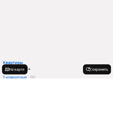
Квартиры
в ЖК «МО’РЕ»
На карте
Сохранить
1-комнатные
90
2-комнатные
34