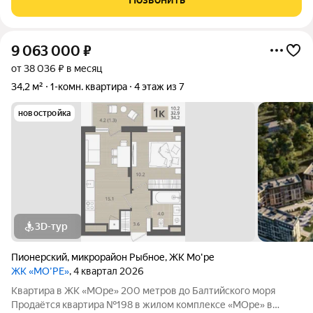
Балтийского моря около 200 метров: рядом пляж,
9 063 000
₽
от 38 036 ₽ в месяц
34,2 м²
1-комн. квартира
4 этаж из 7
новостройка
3D-тур
Пионерский
,
микрорайон Рыбное
,
ЖК Мо'ре
ЖК «МО’РЕ»
, 4 квартал 2026
Квартира в ЖК «МОре» 200 метров до Балтийского моря
Продаётся квартира №198 в жилом комплексе «МОре» в