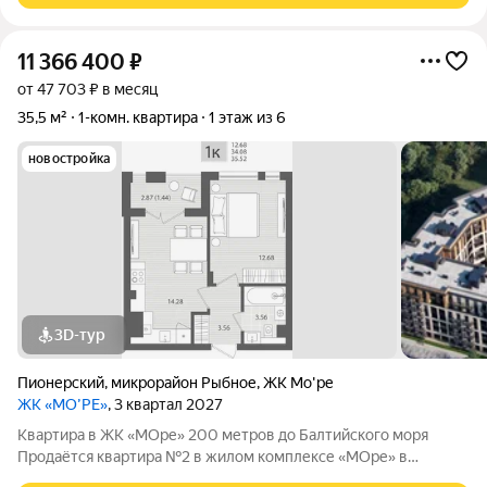
11 366 400
₽
от 47 703 ₽ в месяц
35,5 м²
1-комн. квартира
1 этаж из 6
новостройка
3D-тур
Пионерский
,
микрорайон Рыбное
,
ЖК Мо'ре
ЖК «МО’РЕ»
, 3 квартал 2027
Квартира в ЖК «МОре» 200 метров до Балтийского моря
Продаётся квартира №2 в жилом комплексе «МОре» в
Пионерском. ЖК расположен в курортной локации на