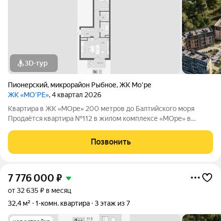
3D-тур
Пионерский
,
микрорайон Рыбное
,
ЖК Мо'ре
ЖК «МО’РЕ»
, 4 квартал 2026
Квартира в ЖК «МОре» 200 метров до Балтийского моря
Продаётся квартира №112 в жилом комплексе «МОре» в
Пионерском. ЖК расположен в курортной локации на
побережье между Пионерским и Светлогорском. До
Позвонить
Балтийского моря около 200 метров: рядом пляж,
7 776 000
₽
от 32 635 ₽ в месяц
32,4 м²
1-комн. квартира
3 этаж из 7