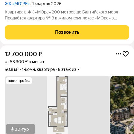
ЖК «МО’РЕ»
, 4 квартал 2026
Квартира в ЖК «МОре» 200 метров до Балтийского моря
Продаётся квартира №13 в жилом комплексе «МОре» в
Пионерском. ЖК расположен в курортной локации на
побережье между Пионерским и Светлогорском. До
Позвонить
Балтийского моря около 200 метров: рядом пляж,
12 700 000
₽
от 53 300 ₽ в месяц
50,8 м²
1-комн. квартира
6 этаж из 7
новостройка
3D-тур