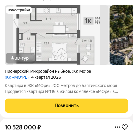
новостройка
3D-тур
Пионерский
,
микрорайон Рыбное
,
ЖК Мо'ре
ЖК «МО’РЕ»
, 4 квартал 2026
Квартира в ЖК «МОре» 200 метров до Балтийского моря
Продаётся квартира №115 в жилом комплексе «МОре» в
Пионерском. ЖК расположен в курортной локации на
побережье между Пионерским и Светлогорском. До
Позвонить
Балтийского моря около 200 метров: рядом пляж,
10 528 000
₽