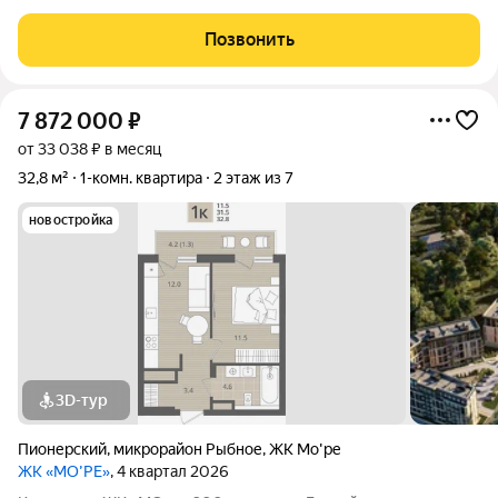
Пионерском. ЖК расположен в курортной локации на
побережье между Пионерским и Светлогорском. До
Позвонить
Балтийского моря около 200 метров: рядом пляж,
7 872 000
₽
от 33 038 ₽ в месяц
32,8 м²
1-комн. квартира
2 этаж из 7
новостройка
3D-тур
Пионерский
,
микрорайон Рыбное
,
ЖК Мо'ре
ЖК «МО’РЕ»
, 4 квартал 2026