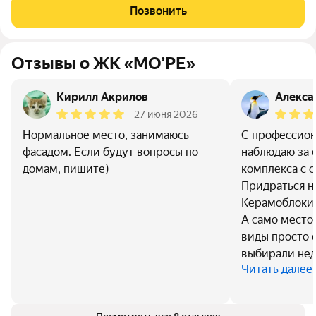
побережье между Пионерским и Светлогорском. До
Позвонить
Балтийского моря около 200 метров: рядом пляж,
Отзывы о ЖК «МО’РЕ»
Кирилл Акрилов
Алекса
27 июня 2026
Нормальное место, занимаюсь
С профессион
фасадом. Если будут вопросы по
наблюдаю за 
домам, пишите)
комплекса с с
Придраться не
Керамоблоки,
А само место,
виды просто о
выбирали не
Читать далее