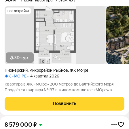
34,4 м²
1-комн. квартира
7 этаж из 7
новостройка
3D-тур
Пионерский
,
микрорайон Рыбное
,
ЖК Мо'ре
ЖК «МО’РЕ»
, 4 квартал 2026
Квартира в ЖК «МОре» 200 метров до Балтийского моря
Продаётся квартира №137 в жилом комплексе «МОре» в
Пионерском. ЖК расположен в курортной локации на
побережье между Пионерским и Светлогорском. До
Позвонить
Балтийского моря около 200 метров: рядом пляж,
8 579 000
₽