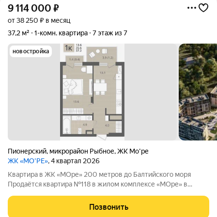
9 114 000
₽
от 38 250 ₽ в месяц
37,2 м²
1-комн. квартира
7 этаж из 7
новостройка
Пионерский
,
микрорайон Рыбное
,
ЖК Мо'ре
ЖК «МО’РЕ»
, 4 квартал 2026
Квартира в ЖК «МОре» 200 метров до Балтийского моря
Продаётся квартира №118 в жилом комплексе «МОре» в
Пионерском. ЖК расположен в курортной локации на
побережье между Пионерским и Светлогорском. До
Позвонить
Балтийского моря около 200 метров: рядом пляж,