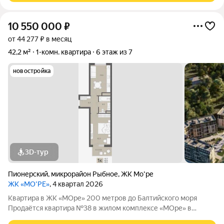
10 550 000
₽
от 44 277 ₽ в месяц
42,2 м²
1-комн. квартира
6 этаж из 7
новостройка
3D-тур
Пионерский
,
микрорайон Рыбное
,
ЖК Мо'ре
ЖК «МО’РЕ»
, 4 квартал 2026
Квартира в ЖК «МОре» 200 метров до Балтийского моря
Продаётся квартира №38 в жилом комплексе «МОре» в
Пионерском. ЖК расположен в курортной локации на