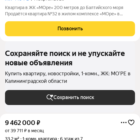
Квартира в ЖК «МОре» 200 метров до Балтийского моря
Продаётся квартира №32 в жилом комплексе «МОре» в
Пионерском. ЖК расположен в курортной локации на
побережье между Пионерским и Светлогорском. До
Позвонить
Балтийского моря около 200 метров: рядом пляж,
Сохраняйте поиск и не упускайте
новые объявления
Купить квартиру, новостройки, 1-комн., ЖК: МО’РЕ в
Калининградской области
Сохранить поиск
9 462 000
₽
от 39 711 ₽ в месяц
33,2 м²
1-комн. квартира
6 этаж из 7