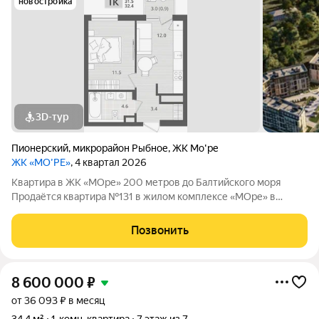
новостройка
3D-тур
Пионерский
,
микрорайон Рыбное
,
ЖК Мо'ре
ЖК «МО’РЕ»
, 4 квартал 2026
Квартира в ЖК «МОре» 200 метров до Балтийского моря
Продаётся квартира №131 в жилом комплексе «МОре» в
Пионерском. ЖК расположен в курортной локации на
побережье между Пионерским и Светлогорском. До
Позвонить
Балтийского моря около 200 метров: рядом пляж,
8 600 000
₽
от 36 093 ₽ в месяц