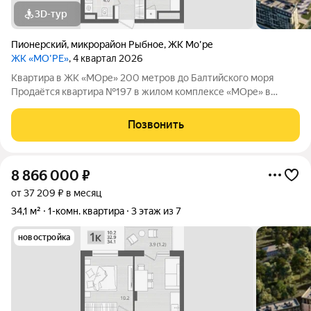
3D-тур
Пионерский
,
микрорайон Рыбное
,
ЖК Мо'ре
ЖК «МО’РЕ»
, 4 квартал 2026
Квартира в ЖК «МОре» 200 метров до Балтийского моря
Продаётся квартира №197 в жилом комплексе «МОре» в
Пионерском. ЖК расположен в курортной локации на
побережье между Пионерским и Светлогорском. До
Позвонить
Балтийского моря около 200 метров: рядом пляж,
8 866 000
₽
от 37 209 ₽ в месяц
34,1 м²
1-комн. квартира
3 этаж из 7
новостройка