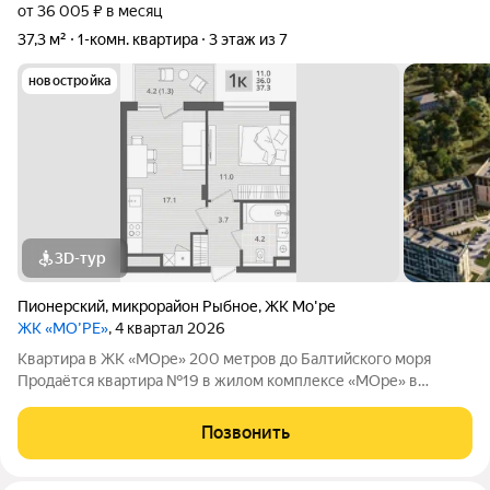
от 36 005 ₽ в месяц
37,3 м²
1-комн. квартира
3 этаж из 7
новостройка
3D-тур
Пионерский
,
микрорайон Рыбное
,
ЖК Мо'ре
ЖК «МО’РЕ»
, 4 квартал 2026
Квартира в ЖК «МОре» 200 метров до Балтийского моря
Продаётся квартира №19 в жилом комплексе «МОре» в
Пионерском. ЖК расположен в курортной локации на
побережье между Пионерским и Светлогорском. До
Позвонить
Балтийского моря около 200 метров: рядом пляж,