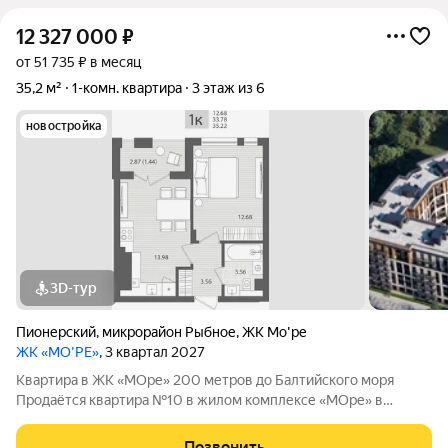
12 327 000
₽
от 51 735 ₽ в месяц
35,2 м²
1-комн. квартира
3 этаж из 6
новостройка
3D-тур
Пионерский
,
микрорайон Рыбное
,
ЖК Мо'ре
ЖК «МО’РЕ»
, 3 квартал 2027
Квартира в ЖК «МОре» 200 метров до Балтийского моря
Продаётся квартира №10 в жилом комплексе «МОре» в
Пионерском. ЖК расположен в курортной локации на
побережье между Пионерским и Светлогорском. До
Позвонить