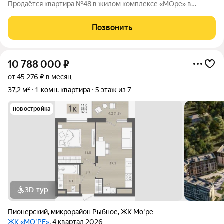
Продаётся квартира №48 в жилом комплексе «МОре» в
Пионерском. ЖК расположен в курортной локации на
побережье между Пионерским и Светлогорском. До
Позвонить
Балтийского моря около 200 метров: рядом пляж,
10 788 000
₽
от 45 276 ₽ в месяц
37,2 м²
1-комн. квартира
5 этаж из 7
новостройка
3D-тур
Пионерский
,
микрорайон Рыбное
,
ЖК Мо'ре
ЖК «МО’РЕ»
, 4 квартал 2026