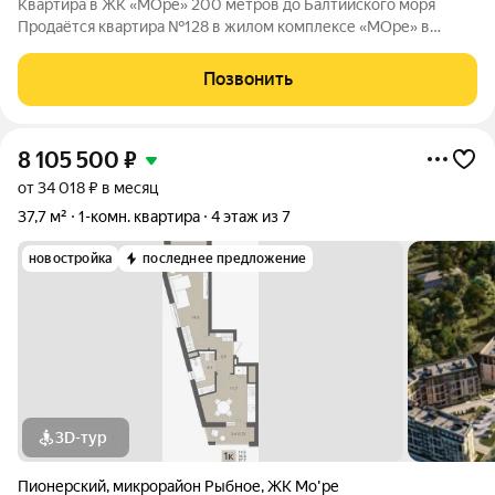
Квартира в ЖК «МОре» 200 метров до Балтийского моря
Продаётся квартира №128 в жилом комплексе «МОре» в
Пионерском. ЖК расположен в курортной локации на
побережье между Пионерским и Светлогорском. До
Позвонить
Балтийского моря около 200 метров: рядом пляж,
8 105 500
₽
от 34 018 ₽ в месяц
37,7 м²
1-комн. квартира
4 этаж из 7
новостройка
последнее предложение
3D-тур
Пионерский
,
микрорайон Рыбное
,
ЖК Мо'ре