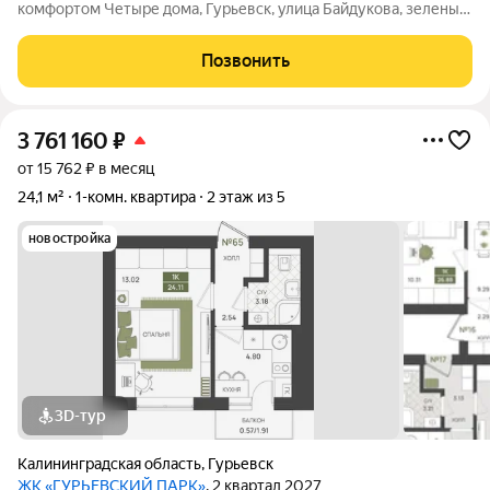
комфортом Четыре дома, Гурьевск, улица Байдукова, зеленый
пригород Калининграда, предчистовая отделка, автономная
система отопления - все это новый проект от МПК. Срок сдачи
Позвонить
- II квартал 2027 года
3 761 160
₽
от 15 762 ₽ в месяц
24,1 м²
1-комн. квартира
2 этаж из 5
новостройка
3D-тур
Калининградская область
,
Гурьевск
ЖК «ГУРЬЕВСКИЙ ПАРК»
, 2 квартал 2027