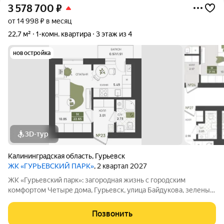
3 578 700
₽
от 14 998 ₽ в месяц
22,7 м²
1-комн. квартира
3 этаж из 4
новостройка
3D-тур
Калининградская область
,
Гурьевск
ЖК «ГУРЬЕВСКИЙ ПАРК»
, 2 квартал 2027
ЖК «Гурьевский парк»: загородная жизнь с городским
комфортом Четыре дома, Гурьевск, улица Байдукова, зеленый
пригород Калининграда, предчистовая отделка, автономная
система отопления - все это новый проект от МПК. Срок сдачи
Позвонить
- II квартал 2027 года