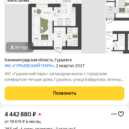
новостройка
3D-тур
Калининградская область
,
Гурьевск
ЖК «ГУРЬЕВСКИЙ ПАРК»
, 2 квартал 2027
ЖК «Гурьевский парк»: загородная жизнь с городским
комфортом Четыре дома, Гурьевск, улица Байдукова, зеленый
пригород Калининграда, предчистовая отделка, автономная
система отопления - все это новый проект от МПК. Срок сдачи
Позвонить
- II квартал 2027 года
4 442 880
₽
от 18 619 ₽ в месяц