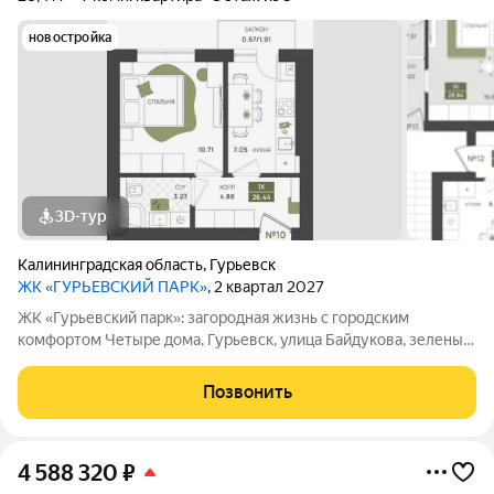
новостройка
3D-тур
Калининградская область
,
Гурьевск
ЖК «ГУРЬЕВСКИЙ ПАРК»
, 2 квартал 2027
ЖК «Гурьевский парк»: загородная жизнь с городским
комфортом Четыре дома, Гурьевск, улица Байдукова, зеленый
пригород Калининграда, предчистовая отделка, автономная
система отопления - все это новый проект от МПК. Срок сдачи
Позвонить
- II квартал 2027 года
4 588 320
₽