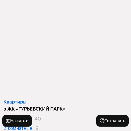
Квартиры
в ЖК «ГУРЬЕВСКИЙ ПАРК»
1-комнатные
40
На карте
Сохранить
2-комнатные
9