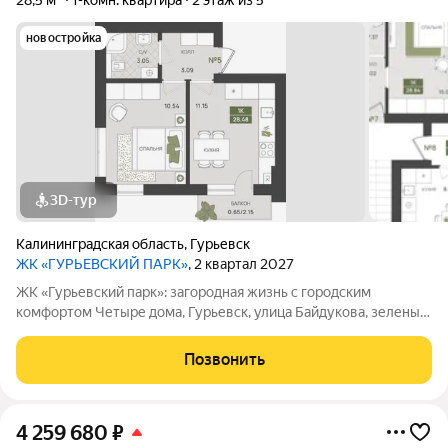
28,5 м²
1-комн. квартира
2 этаж из 5
новостройка
3D-тур
Калининградская область
,
Гурьевск
ЖК «ГУРЬЕВСКИЙ ПАРК»
, 2 квартал 2027
ЖК «Гурьевский парк»: загородная жизнь с городским
комфортом Четыре дома, Гурьевск, улица Байдукова, зеленый
пригород Калининграда, предчистовая отделка, автономная
система отопления - все это новый проект от МПК. Срок сдачи
Позвонить
- II квартал 2027 года
4 259 680
₽