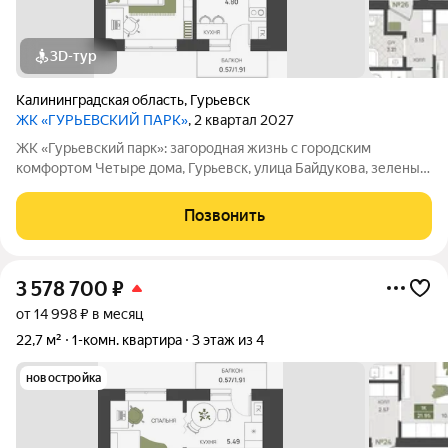
3D-тур
Калининградская область
,
Гурьевск
ЖК «ГУРЬЕВСКИЙ ПАРК»
, 2 квартал 2027
ЖК «Гурьевский парк»: загородная жизнь с городским
комфортом Четыре дома, Гурьевск, улица Байдукова, зеленый
пригород Калининграда, предчистовая отделка, автономная
система отопления - все это новый проект от МПК. Срок сдачи
Позвонить
- II квартал 2027 года
3 578 700
₽
от 14 998 ₽ в месяц
22,7 м²
1-комн. квартира
3 этаж из 4
новостройка