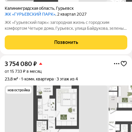
Калининградская область
,
Гурьевск
ЖК «ГУРЬЕВСКИЙ ПАРК»
, 2 квартал 2027
ЖК «Гурьевский парк»: загородная жизнь с городским
комфортом Четыре дома, Гурьевск, улица Байдукова, зеленый
пригород Калининграда, предчистовая отделка, автономная
система отопления - все это новый проект от МПК. Срок сдачи
Позвонить
- II квартал 2027 года
3 754 080
₽
от 15 733 ₽ в месяц
23,8 м²
1-комн. квартира
3 этаж из 4
новостройка