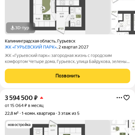
3D-тур
Калининградская область
,
Гурьевск
ЖК «ГУРЬЕВСКИЙ ПАРК»
, 2 квартал 2027
ЖК «Гурьевский парк»: загородная жизнь с городским
комфортом Четыре дома, Гурьевск, улица Байдукова, зеленый
пригород Калининграда, предчистовая отделка, автономная
система отопления - все это новый проект от МПК. Срок сдачи
Позвонить
- II квартал 2027 года
3 594 500
₽
от 15 064 ₽ в месяц
22,8 м²
1-комн. квартира
3 этаж из 5
новостройка