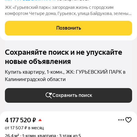
ЖК «Гурьевский парк»: загородная жизнь с городским
комфортом Четыре дома, Гурьевск, улица Байдукова, зеленый
пригород Калининграда, предчистовая отделка, автономная
система отопления - все это новый проект от МПК. Срок сдачи
Позвонить
- II квартал 2027 года
Сохраняйте поиск и не упускайте
новые объявления
Купить квартиру, 1-комн., ЖК: ГУРЬЕВСКИЙ ПАРК в
Калининградской области
Сохранить поиск
4 177 520
₽
от 17 507 ₽ в месяц
26,4 м²
1-комн. квартира
3 этаж из 5