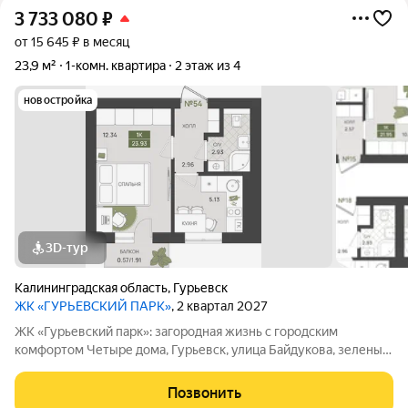
3 733 080
₽
от 15 645 ₽ в месяц
23,9 м²
1-комн. квартира
2 этаж из 4
новостройка
3D-тур
Калининградская область
,
Гурьевск
ЖК «ГУРЬЕВСКИЙ ПАРК»
, 2 квартал 2027
ЖК «Гурьевский парк»: загородная жизнь с городским
комфортом Четыре дома, Гурьевск, улица Байдукова, зеленый
пригород Калининграда, предчистовая отделка, автономная
система отопления - все это новый проект от МПК. Срок сдачи
Позвонить
- II квартал 2027 года