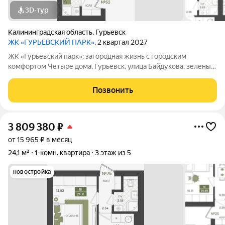
3D-тур
Калининградская область
,
Гурьевск
ЖК «ГУРЬЕВСКИЙ ПАРК»
, 2 квартал 2027
ЖК «Гурьевский парк»: загородная жизнь с городским
комфортом Четыре дома, Гурьевск, улица Байдукова, зеленый
пригород Калининграда, предчистовая отделка, автономная
система отопления - все это новый проект от МПК. Срок сдачи
Позвонить
- II квартал 2027 года
3 809 380
₽
от 15 965 ₽ в месяц
24,1 м²
1-комн. квартира
3 этаж из 5
новостройка