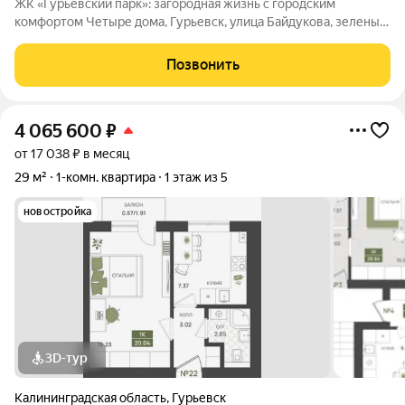
ЖК «Гурьевский парк»: загородная жизнь с городским
комфортом Четыре дома, Гурьевск, улица Байдукова, зеленый
пригород Калининграда, предчистовая отделка, автономная
система отопления - все это новый проект от МПК. Срок сдачи
Позвонить
- II квартал 2027 года
4 065 600
₽
от 17 038 ₽ в месяц
29 м²
1-комн. квартира
1 этаж из 5
новостройка
3D-тур
Калининградская область
,
Гурьевск