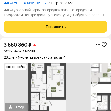
ЖК «ГУРЬЕВСКИЙ ПАРК»
, 2 квартал 2027
ЖК «Гурьевский парк»: загородная жизнь с городским
комфортом Четыре дома, Гурьевск, улица Байдукова, зеленый
пригород Калининграда, предчистовая отделка, автономная
система отопления - все это новый проект от МПК. Срок сдачи
Позвонить
- II квартал 2027 года
3 660 860
₽
от 15 342 ₽ в месяц
23,2 м²
1-комн. квартира
3 этаж из 4
новостройка
3D-тур