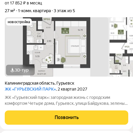
от 17 852 ₽ в месяц
27 м²
1-комн. квартира
3 этаж из 5
новостройка
3D-тур
Калининградская область
,
Гурьевск
ЖК «ГУРЬЕВСКИЙ ПАРК»
, 2 квартал 2027
ЖК «Гурьевский парк»: загородная жизнь с городским
комфортом Четыре дома, Гурьевск, улица Байдукова, зеленый
пригород Калининграда, предчистовая отделка, автономная
система отопления - все это новый проект от МПК. Срок сдачи
Позвонить
- II квартал 2027 года