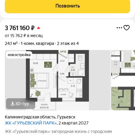
система отопления - все это новый проект от МПК. Срок сдачи
Позвонить
- II квартал 2027 года
3 761 160
₽
от 15 762 ₽ в месяц
24,1 м²
1-комн. квартира
2 этаж из 4
новостройка
3D-тур
Калининградская область
,
Гурьевск
ЖК «ГУРЬЕВСКИЙ ПАРК»
, 2 квартал 2027
ЖК «Гурьевский парк»: загородная жизнь с городским