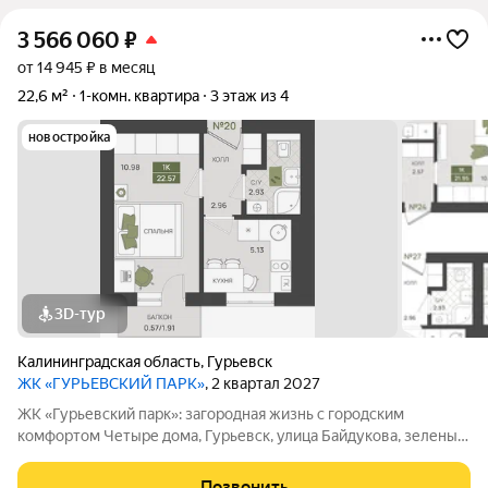
3 566 060
₽
от 14 945 ₽ в месяц
22,6 м²
1-комн. квартира
3 этаж из 4
новостройка
3D-тур
Калининградская область
,
Гурьевск
ЖК «ГУРЬЕВСКИЙ ПАРК»
, 2 квартал 2027
ЖК «Гурьевский парк»: загородная жизнь с городским
комфортом Четыре дома, Гурьевск, улица Байдукова, зеленый
пригород Калининграда, предчистовая отделка, автономная
система отопления - все это новый проект от МПК. Срок сдачи
Позвонить