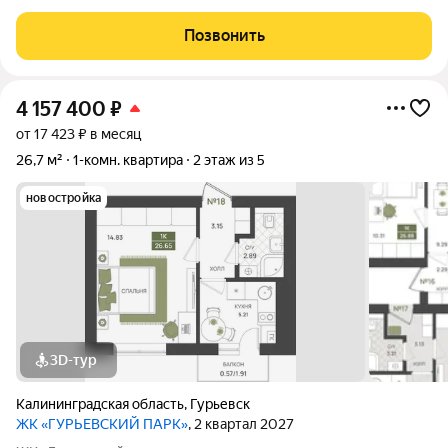
пригород Калининграда, предчистовая отделка, автономная
система отопления - все это новый проект от МПК. Срок сдачи
Позвонить
- II квартал 2027 года
4 157 400
₽
от 17 423 ₽ в месяц
26,7 м²
1-комн. квартира
2 этаж из 5
новостройка
3D-тур
Калининградская область
,
Гурьевск
ЖК «ГУРЬЕВСКИЙ ПАРК»
, 2 квартал 2027