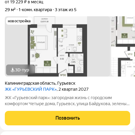
от 19 229 ₽ в месяц
29 м²
1-комн. квартира
3 этаж из 5
новостройка
3D-тур
Калининградская область
,
Гурьевск
ЖК «ГУРЬЕВСКИЙ ПАРК»
, 2 квартал 2027
ЖК «Гурьевский парк»: загородная жизнь с городским
комфортом Четыре дома, Гурьевск, улица Байдукова, зеленый
пригород Калининграда, предчистовая отделка, автономная
система отопления - все это новый проект от МПК. Срок сдачи
Позвонить
- II квартал 2027 года