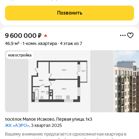
влюбиться. Лучше один раз увидеть! Все продумано до
мелочей. Шикарный вид из окна. Площадь: 42,5 м. Один
Позвонить
санузел, французский балкон и шикарная
9 600 000
₽
46,9 м²
1-комн. квартира
4 этаж из 7
новостройка
посёлок Малое Исаково
,
Первая улица
,
1к3
ЖК «АЭРО»
, 3 квартал 2025
Вашeму вниманию пpeдлaгaется однокомнатная квaртирa в