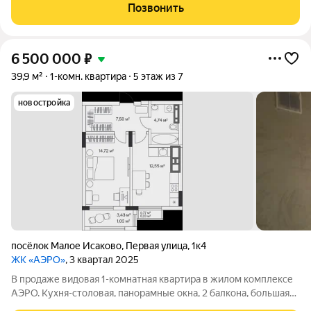
расположена на первом этаже дома терминал А. Каждый
Позвонить
корпус носит название
6 500 000
₽
39,9 м²
1-комн. квартира
5 этаж из 7
новостройка
посёлок Малое Исаково
,
Первая улица
,
1к4
ЖК «АЭРО»
, 3 квартал 2025
В продаже видовая 1-комнатная квартира в жилом комплексе
АЭРО. Кухня-столовая, панорамные окна, 2 балкона, большая
спальня, вместительная ванная комната, гардеробная. Дом