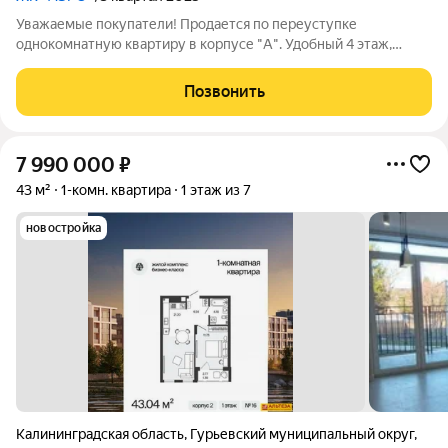
Уважаемые покупатели! Продается по переуступке
однокомнатную квартиру в корпусе "А". Удобный 4 этаж,
оптимальная площадь квартиры. Окна на внешнюю сторону
ЖК, на солнечную сторону. Балкон + лоджия. Сдача во 2-м
Позвонить
квартале 2025 г. В основу жилого
7 990 000
₽
43 м²
1-комн. квартира
1 этаж из 7
новостройка
Калининградская область
,
Гурьевский муниципальный округ
,