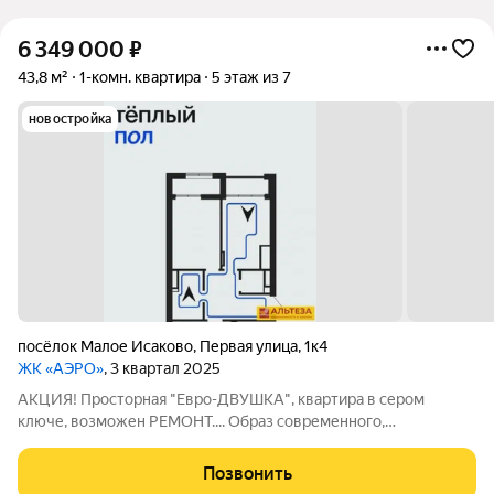
6 349 000
₽
43,8 м²
1-комн. квартира
5 этаж из 7
новостройка
посёлок Малое Исаково
,
Первая улица
,
1к4
ЖК «АЭРО»
, 3 квартал 2025
АКЦИЯ! Просторная "Евро-ДВУШКА", квартира в сером
ключе, возможен РЕМОНТ.... Образ современного,
технологичного дома с уютом престижного отеля, легкость
воздушного пространства и безграничность неба легли в
Позвонить
основу концепции жилого комплекса.