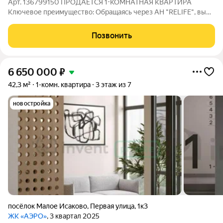
Арт. 136799150 ПРОДАЕТСЯ 1-КОМНАТНАЯ КВАРТИРА
Ключевое преимущество: Обращаясь через АН "RELIFE", вы
получаете дополнительную скидку 1,5% на стоимость
квартиры. Площадь квартиры 46,7м2 без отделки. Есть
Позвонить
возможность заказать ремонт "под ключ" у
6 650 000
₽
42,3 м²
1-комн. квартира
3 этаж из 7
новостройка
посёлок Малое Исаково
,
Первая улица
,
1к3
ЖК «АЭРО»
, 3 квартал 2025