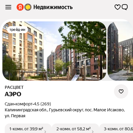
трейд-ин
РАСЦВЕТ
АЭРО
Сдан
•
комфорт
•
4.5 (269)
Калининградская обл.
,
Гурьевский округ
,
пос. Малое Исаково
,
ул. Первая
1-комн.
от 39,9 м²
2-комн.
от 58,2 м²
3-комн.
от 80,