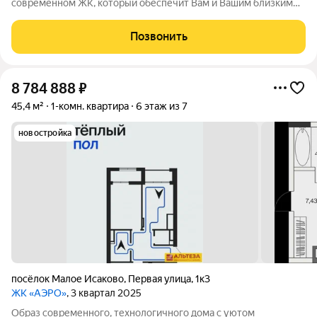
современном ЖК, который обеспечит Вам и Вашим близким
кoмфopт для жизни и за пpeдeлами кваpтиpы: комнатa матeри
и ребeнка, кoвoркинг и воpк-зoнa, cпоpтивные и дeтскиe
Позвонить
плoщадки вынecены
8 784 888
₽
45,4 м²
1-комн. квартира
6 этаж из 7
новостройка
посёлок Малое Исаково
,
Первая улица
,
1к3
ЖК «АЭРО»
, 3 квартал 2025
Образ современного, технологичного дома с уютом