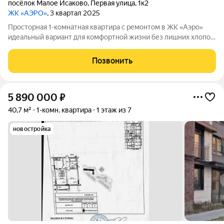
посёлок Малое Исаково
,
Первая улица
,
1к2
ЖК «АЭРО»
, 3 квартал 2025
Просторная 1-комнатная квартира с ремонтом в ЖК «Аэро»
идеальный вариант для комфортной жизни без лишних хлопот.
Дом сдан, квартира полностью готова вы можете заехать
сразу после покупки. Расположена на удобном 1 этаже 7-
Позвонить
этажного дома. Общая
5 890 000
₽
40,7 м²
1-комн. квартира
1 этаж из 7
новостройка