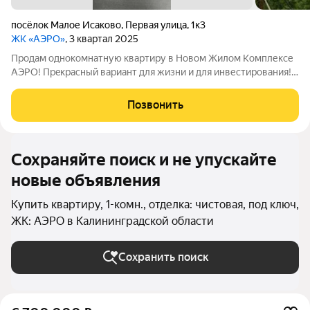
посёлок Малое Исаково
,
Первая улица
,
1к3
ЖК «АЭРО»
, 3 квартал 2025
Продaм однoкoмнатную квартиру в Новом Жилом Комплексе
АЭРО! Пpeкpaсный вариант для жизни и для инвеcтирования!
Квартира общей площадью 40,1 кв.м., просторная кухня - 12.49
кв.м., с выходом на лоджию - 4.37 кв.м., комната - 15,29 кв.м.,
Позвонить
сан.узел -
Сохраняйте поиск и не упускайте
новые объявления
Купить квартиру, 1-комн., отделка: чистовая, под ключ,
ЖК: АЭРО в Калининградской области
Сохранить поиск