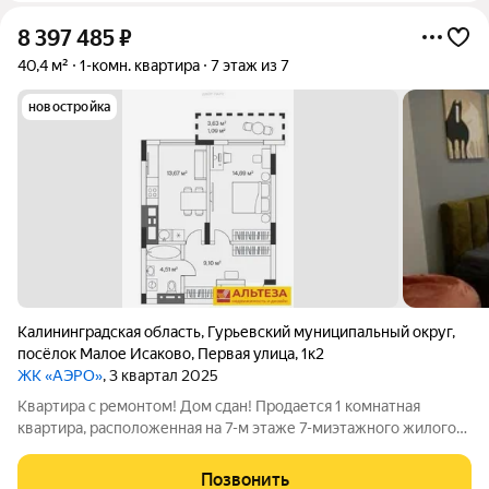
8 397 485
₽
40,4 м²
1-комн. квартира
7 этаж из 7
новостройка
Калининградская область
,
Гурьевский муниципальный округ
,
посёлок Малое Исаково
,
Первая улица
,
1к2
ЖК «АЭРО»
, 3 квартал 2025
Квартира с ремонтом! Дом сдан! Продается 1 комнатная
квартира, расположенная на 7-м этаже 7-миэтажного жилого
дома в современном ЖК "Аэро". Общая площадь квартиры-
40,39 кв.м., комната-14,69, кухня- гостиная- 12,37 кв.м.
Позвонить