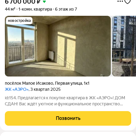
6 700 000
₽
44 м²
1-комн. квартира
6 этаж из 7
новостройка
посёлок Малое Исаково
,
Первая улица
,
1к1
ЖК «АЭРО»
, 3 квартал 2025
id:154. Предлагается к покупке квартира в ЖК «АЭРО»! ДОМ
СДАН! Вас ждёт уютное и функциональное пространство
общей площадью 44,03 м. Квартира расположена на 6-м этаже
7-этажного кирпичного дома. Здесь вас порадует продуманная
Позвонить
планировка: просторная