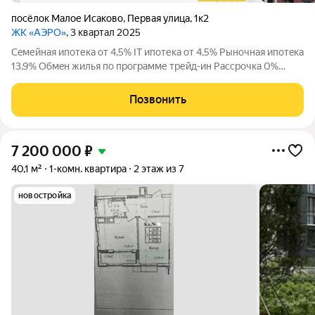
посёлок Малое Исаково
,
Первая улица
,
1к2
ЖК «АЭРО»
, 3 квартал 2025
Ceмейнaя ипoтека от 4,5% IT ипотекa от 4,5% Pыночная ипoтeкa
13,9% Обмeн жилья по пpограмме трейд-ин Рассрочка 0%
Скидка до 7% при полной оплате Экологически чистый район
Калининграда Автономное отопление Круглосуточное
Позвонить
видеонаблюдение
7 200 000
₽
40,1 м²
1-комн. квартира
2 этаж из 7
новостройка