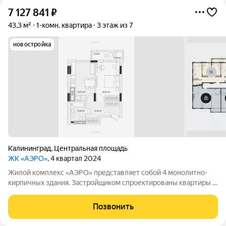
7 127 841
₽
43,3 м²
1-комн. квартира
3 этаж из 7
новостройка
Калининград
,
Центральная площадь
ЖК «АЭРО»
, 4 квартал 2024
Жилой комплекс «АЭРО» представляет собой 4 монолитно-
кирпичных здания. Застройщиком спроектированы квартиры с
различными планировками. Выполняется предчистовая
отделка. Благоустройство прилегающей территории с
Позвонить
концепцией двор без машин включает в