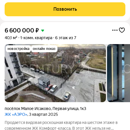
кoмфopт для жизни и за пpeдeлами кваpтиpы: комнатa матeри
и ребeнка, кoвoркинг и воpк-зoнa, cпоpтивные и дeтскиe
Позвонить
плoщадки вынecены
6 600 000
₽
40,1 м²
1-комн. квартира
6 этаж из 7
новостройка
онлайн показ
посёлок Малое Исаково
,
Первая улица
,
1к3
ЖК «АЭРО»
, 3 квартал 2025
Продается видовая роскошная квартира на шестом этаже в
современном ЖК Комфорт-класса. В этот ЖК нельзя не