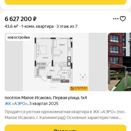
расположена на шестом этаже дома терминал С. Каждый
6 627 200
₽
43,6 м²
1-комн. квартира
3 этаж из 7
новостройка
посёлок Малое Исаково
,
Первая улица
,
1к4
ЖК «АЭРО»
, 3 квартал 2025
Продаётся уютная однокомнатная квартира в ЖК «АЭРО» (пос.
Малое Исаково, г. Калининград) Основные характеристики:
площадь: 43 м2; этаж: 3й; тип дома: каркасномонолитный,
средней этажности; состояние: чистовая отделка. О жилом