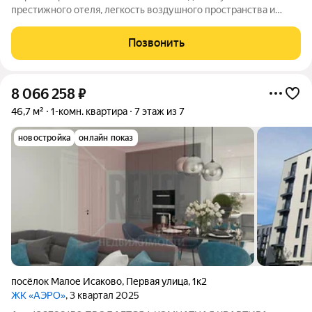
престижного отеля, легкость воздушного пространства и
безграничность неба легли в основу концепции жилого
комплекса. Становясь жильцом в этом ЖК, Вы не просто
Позвонить
приобретаете жилье, а получаете возможность
8 066 258
₽
46,7 м²
1-комн. квартира
7 этаж из 7
новостройка
онлайн показ
посёлок Малое Исаково
,
Первая улица
,
1к2
ЖК «АЭРО»
, 3 квартал 2025