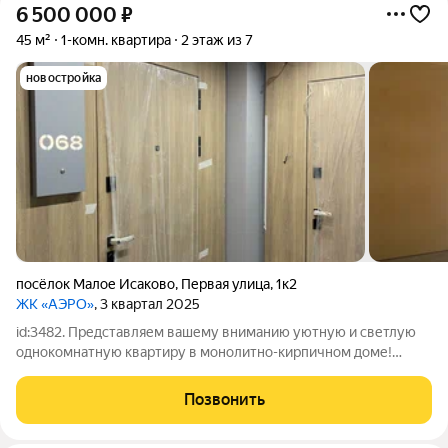
6 500 000
₽
45 м²
1-комн. квартира
2 этаж из 7
новостройка
посёлок Малое Исаково
,
Первая улица
,
1к2
ЖК «АЭРО»
, 3 квартал 2025
id:3482. Представляем вашему вниманию уютную и светлую
однокомнатную квартиру в монолитно-кирпичном доме!
Расположенная на втором этаже семиэтажного здания,
квартира обладает особым шармом и комфортом. Общая
Позвонить
площадь квартиры составляет 45 квадратных