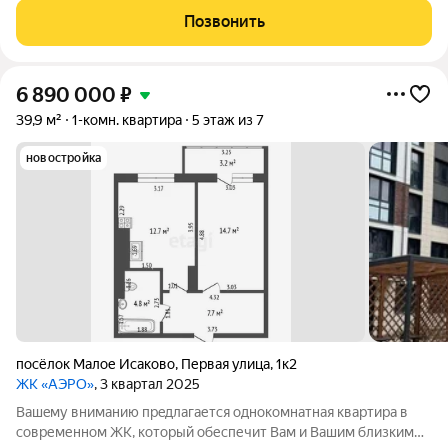
сдан, идёт активное заселение жильцов, в скором времени
Позвонить
начнёт работу
6 890 000
₽
39,9 м²
1-комн. квартира
5 этаж из 7
новостройка
посёлок Малое Исаково
,
Первая улица
,
1к2
ЖК «АЭРО»
, 3 квартал 2025
Вашeму вниманию пpeдлaгaется однокомнатная квaртирa в
современном ЖК, который обеспечит Вам и Вашим близким