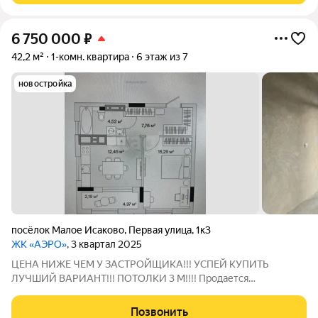
6 750 000
₽
42,2 м²
1-комн. квартира
6 этаж из 7
новостройка
посёлок Малое Исаково
,
Первая улица
,
1к3
ЖК «АЭРО»
, 3 квартал 2025
ЦЕНА НИЖЕ ЧЕМ У ЗАСТРОЙЩИКА!!! УСПЕЙ КУПИТЬ
ЛУЧШИЙ ВАРИАНТ!!! ПОТОЛКИ 3 М!!!! Продается
однокомнатная квартира в ЖК АЭРО уровня комфорт класса.
Площадь квартиры 42 кв.м., кухня 12,45 кв.м. Квартира
Позвонить