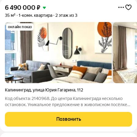
6 490 000
₽
35 м²
1-комн. квартира
2 этаж из 3
онлайн показ
Калининград
,
улица Юрия Гагарина
,
112
Код объекта: 2140968. До центра Калининграда несколько
остановок. Уникальное предложение в живописном посёлке
Малое Исаково: продаётся однокомнатная , полностью
укомплектованная красивая квартира площадью 35 кв. м в
Позвонить
кирпичном доме, 2025 год. Квартира