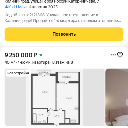
Калининград
,
улица Героя России Катериничева
,
7
ЖК «11 Мая»
, 4 квартал 2025
Код объекта: 2121368. Уникальное предложение в
Калининграде! Продаётся 1-к квартира с газовым отоплением
в Ленинградском районе. - кирпичный дом - не угловая -
минимальные коммунальные расходы - удобная и
Позвонить
функциональная планировка Планировка
9 250 000
₽
40 м²
1-комн. квартира
8 этаж из 8
новостройка