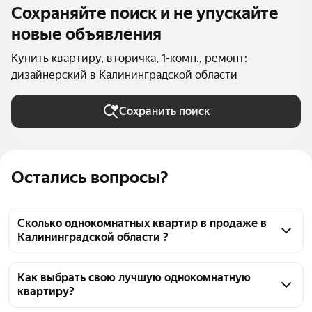
Сохраняйте поиск и не упускайте
новые объявления
Купить квартиру, вторичка, 1-комн., ремонт:
дизайнерский в Калининградской области
Сохранить поиск
Остались вопросы?
Сколько однокомнатных квартир в продаже в
Калининградской области ?
На Яндекс Недвижимости в продаже в 
Калининградской области 307 однокомнатных 
Как выбрать свою лучшую однокомнатную
квартиру?
квартир, из них 13 объявлений от собственников, 
294 объявления от агентств