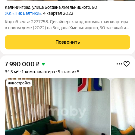
Калининград
,
улица Богдана Хмельницкого
,
50
ЖК «Пик Балтики»
, 4 квартал 2022
Код объекта: 2277758. Дизайнерская однокомнатная квартира
в новом доме (2022) на Богдана Хмельницкого, 50 заезжай и
живи: просторная кухня-гостиная 20,7 м с доброй порцией
утреннего света, высокие потолки 3 метра и продуманная
Позвонить
планировка создают
7 990 000
₽
34,5 м²
1-комн. квартира
5 этаж из 5
новостройка