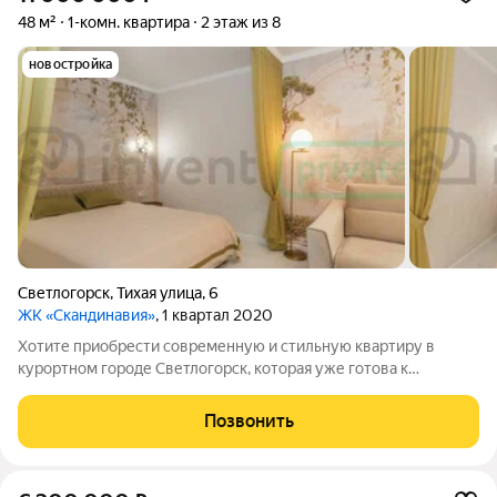
48 м²
1-комн. квартира
2 этаж из 8
новостройка
Светлогорск
,
Тихая улица
,
6
ЖК «Скандинавия»
, 1 квартал 2020
Хотите приобрести современную и стильную квартиру в
курортном городе Светлогорск, которая уже готова к
заселению? Тогда это предложение идеально подойдет для
Вас! В продаже - уютная 1 комн. квартира в ЖК "Скандинавия",
Позвонить
на 2/8 этаже, в доме 2023 г.п.