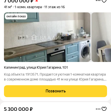
7 000 000
₽
41 м²
1-комн. квартира
11 этаж из 16
онлайн показ
Калининград
,
улица Юрия Гагарина
,
101
Код объекта: 1913571. Продается уютная 1-комнатная квартира
в современном доме площадью 41 м на улице Юрия Гагарина,
101 в Калининграде. Расположена на 11 этаже. Общая площадь
- 41 м Жилая площадь - 19,4 м Площадь кухни - 11,5 м Высота
Позвонить
потолков - 2,7
5 300 000
₽