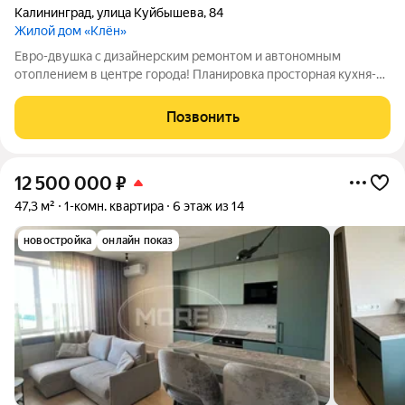
Калининград
,
улица Куйбышева
,
84
Жилой дом «Клён»
Евро-двушка с дизайнерским ремонтом и автономным
отоплением в центре города! Планировка просторная кухня-
гостиная, отдельная спальня, гардеробная с системой
хранения, санузел. Окна выходят на ручей, квартира
Позвонить
расположена на высоком этаже, что
12 500 000
₽
47,3 м²
1-комн. квартира
6 этаж из 14
новостройка
онлайн показ