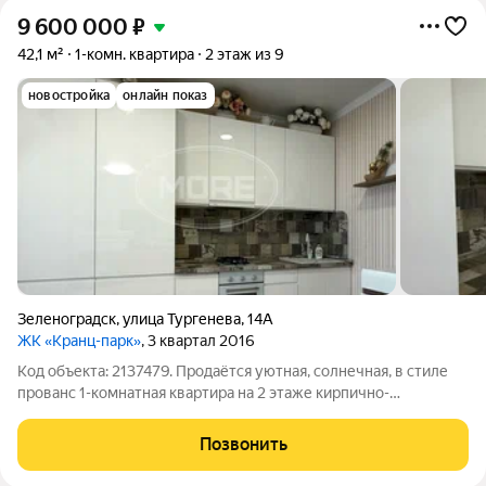
9 600 000
₽
42,1 м²
1-комн. квартира
2 этаж из 9
новостройка
онлайн показ
Зеленоградск
,
улица Тургенева
,
14А
ЖК «Кранц-парк»
, 3 квартал 2016
Код объекта: 2137479. Продаётся уютная, солнечная, в стиле
прованс 1-комнaтнaя квартира на 2 этаже кирпично-
монолитного 9-этажного дома комфорт-класса по улице
Тургенева в одном из самых лучших жк Зеленоградска - ЖК
Позвонить
«Кранц парк». Ориентир: улицы