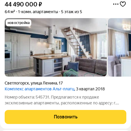
44 490 000
₽
64 м²
1-комн. апартаменты
5 этаж из 5
новостройка
Светлогорск
,
улица Ленина
,
17
Комплекс апартаментов Альт-платц
, 3 квартал 2018
Номер объекта: 545731. Предлагаются к продаже
эксклюзивные апартаменты, расположенные по адресу: г.
Светлогорск, ул. Ленина, 17 Общая площадь 68 кв.м жилая 20
кв.м кухня 15 кв.м Главное преимущество объекта -просторная
Позвонить
терраса с панорамным видом