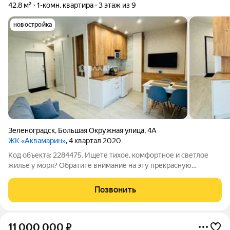
42,8 м²
1-комн. квартира
3 этаж из 9
новостройка
Зеленоградск
,
Большая Окружная улица
,
4А
ЖК «Аквамарин»
, 4 квартал 2020
Код объекта: 2284475. Ищете тихое, комфортное и светлое
жильё у моря? Обратите внимание на эту прекрасную
однокомнатную квартиру по адресу: г. Зеленоградск, ул.
Большая Окружная, д. 4а. Ключевые детали: - Этаж: 3 из 9 - Тип
Позвонить
дома:
11 000 000
₽