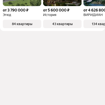
от 3 790 000 ₽
от 5 600 000 ₽
от 4 626 80
Этюд
История
ВИРИДИАН
84 квартиры
43 квартиры
134 ква