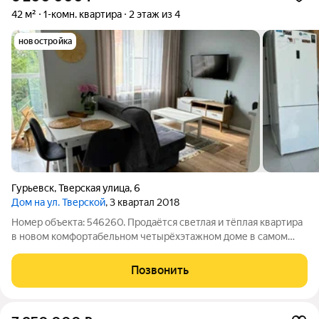
42 м²
1-комн. квартира
2 этаж из 4
новостройка
Гурьевск
,
Тверская улица
,
6
Дом на ул. Тверской
, 3 квартал 2018
Номер объекта: 546260. Продаётся светлая и тёплая квартира
в новом комфортабельном четырёхэтажном доме в самом
центре Гурьевска. Идеальный вариант для тех, кто ценит
комфорт, тишину и близость к природе. О квартире: Общая
Позвонить
площадь: 41 м2.Кухня: 10,2