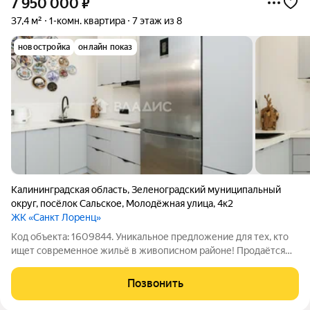
7 950 000
₽
37,4 м²
1-комн. квартира
7 этаж из 8
новостройка
онлайн показ
Калининградская область
,
Зеленоградский муниципальный
округ
,
посёлок Сальское
,
Молодёжная улица
,
4к2
ЖК «Санкт Лоренц»
Код объекта: 1609844. Уникальное предложение для тех, кто
ищет современное жильё в живописном районе! Продаётся
уютная и светлая квартира современной планировки -
евродвушка в посёлке Сальское, по адресу Молодёжная улица,
Позвонить
4к2. Поселок расположен в