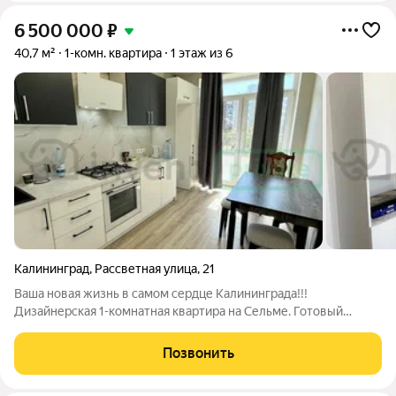
6 500 000
₽
40,7 м²
1-комн. квартира
1 этаж из 6
Калининград
,
Рассветная улица
,
21
Ваша новая жизнь в самом сердце Калининграда!!!
Дизайнерская 1-комнатная квартира на Сельме. Готовый
ремонт, идеальная локация. Не ищите компромиссов между
уютом, стилем и локацией. Представляем ваш идеальный
Позвонить
вариант светлую и просторную 1-комнатную