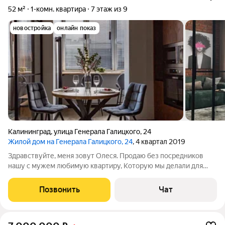
52 м²
1-комн. квартира
7 этаж из 9
новостройка
онлайн показ
Калининград
,
улица Генерала Галицкого
,
24
Жилой дом на Генерала Галицкого, 24
, 4 квартал 2019
Здравствуйте, меня зовут Олеся. Продаю без посредников
нашу с мужем любимую квартиру, Которую мы делали для
себя. Но с вынужденным отьздом теперь готовы передать
хорошим людям в надёжные руки. Мы вложили в эту квартиру
Позвонить
Чат
все наше представление об