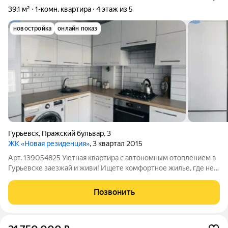
39,1 м²
1-комн. квартира
4 этаж из 5
новостройка
онлайн показ
Гурьевск
,
Пражский бульвар
,
3
ЖК «Новая резиденция»
, 3 квартал 2015
Арт. 139054825 Уютная квартира с автономным отоплением в
Гурьевске заезжай и живи! Ищете комфортное жилье, где не
нужно ничего доделывать? Эта светлая и просторная квартира
на Пражском бульваре ждет своих новых владельцев! Почему
Позвонить
это предложение