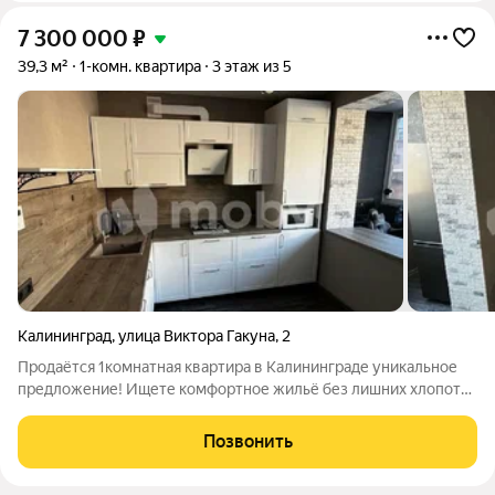
7 300 000
₽
39,3 м²
1-комн. квартира
3 этаж из 5
Калининград
,
улица Виктора Гакуна
,
2
Продаётся 1комнатная квартира в Калининграде уникальное
предложение! Ищете комфортное жильё без лишних хлопот?
Обратите внимание на эту квартиру можно сразу заселяться и
жить с комфортом! Адрес: ул. Виктора Гакуна, 2. Дом: блочный,
Позвонить
2005 года