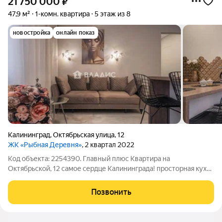
21 750 000
₽
47,9 м²
1-комн. квартира
5 этаж из 8
новостройка
онлайн показ
Калининград
,
Октябрьская улица
,
12
ЖК «Рыбная Деревня»
, 2 квартал 2022
Код объекта: 2254390. Главный плюс Квартира на
Октябрьской, 12 самое сердце Калининграда! просторная кухня
20,8 м и дизайнерский ремонт: место, где хочется готовить,
работать и принимать гостей, а 3-метровые потолки
Позвонить
добавляют воздуха и лёгкости.