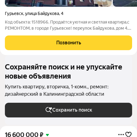
Гурьевск
,
улица Байдукова
,
4
Код объекта: 1518966. Продаётся уютная и светлая квартира,c
РЕМОНТОМ, в городе Гурьевске! переулок Байдукова, дом 4.
Год постройки 2022. Ремонт дизайнерский, шумоизоляция,
техника, кондиционер и шкафы будут установлены все!
Позвонить
Расположение. Дом
Сохраняйте поиск и не упускайте
новые объявления
Купить квартиру, вторичка, 1-комн., ремонт:
дизайнерский в Калининградской области
Сохранить поиск
16 600 000
₽