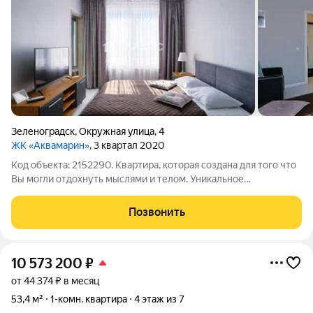
Зеленоградск
,
Окружная улица
,
4
ЖК «Аквамарин»
, 3 квартал 2020
Код объекта: 2152290. Квартира, которая создана для того что
Вы могли отдохнуть мыслями и телом. Уникальное
предложение на Балтийском побережье! Однокомнатная
квартира с грамотной европланировкой. +Общая площадь 38,2
Позвонить
кв.м БЕЗ УЧЕТА ЛОДЖИИ +Просторная
10 573 200
₽
от 44 374 ₽ в месяц
53,4 м²
1-комн. квартира
4 этаж из 7