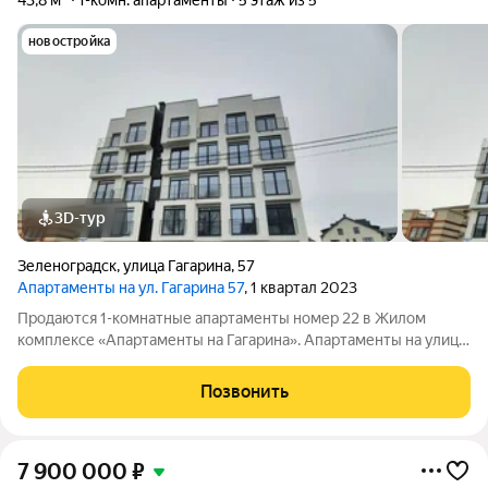
43,8 м²
1-комн. апартаменты
5 этаж из 5
новостройка
3D-тур
Зеленоградск
,
улица Гагарина
,
57
Апартаменты на ул. Гагарина 57
, 1 квартал 2023
Продаются 1-комнатные апартаменты номер 22 в Жилом
комплексе «Апартаменты на Гагарина». Апартаменты на улице
Гагарина представляет собой здание с единственной секцией.
Застройщиком спроектированы апартаменты с различными
Позвонить
планировками. Внутренняя
7 900 000
₽