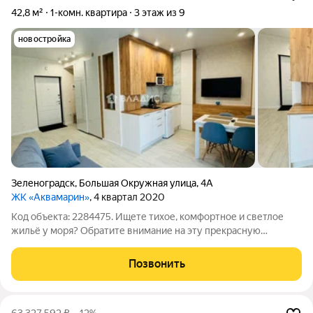
42,8 м²
1-комн. квартира
3 этаж из 9
новостройка
Зеленоградск
,
Большая Окружная улица
,
4А
ЖК «Аквамарин»
, 4 квартал 2020
Код объекта: 2284475. Ищете тихое, комфортное и светлое
жильё у моря? Обратите внимание на эту прекрасную
однокомнатную квартиру по адресу: г. Зеленоградск, ул.
Большая Окружная, д. 4а. Ключевые детали: - Этаж: 3 из 9 - Тип
Позвонить
дома: