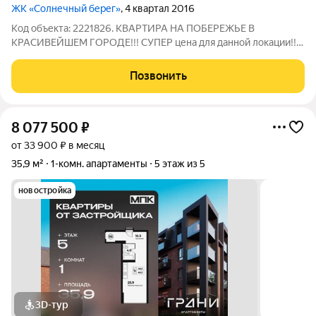
ЖК «Солнечный берег»
, 4 квартал 2016
Код объекта: 2221826. КВАРТИРА НА ПОБЕРЕЖЬЕ В
КРАСИВЕЙШЕМ ГОРОДЕ!!! СУПЕР цена для данной локации!!
Итак, один взрослый собственник. Куплена за наличные! В
собственности более 5 лет. Без обременений. Ищете
Позвонить
идеальное жильё в живописном Зеленоградске?
8 077 500
₽
от 33 900 ₽ в месяц
35,9 м²
1-комн. апартаменты
5 этаж из 5
новостройка
3D-тур