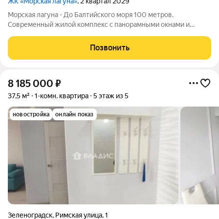
ЖК «Морская лагуна»
, 2 квартал 2029
Морская лагуна - До Балтийского моря 100 метров.
Современный жилой комплекс с панорамными окнами и
продуманными планировками. Подходит как для жизни, так и
для инвестиций и сдачи в аренду. Основные преимущества:
Позвонить
первая береговая линия панорамное
8 185 000
₽
37,5 м²
1-комн. квартира
5 этаж из 5
новостройка
онлайн показ
Зеленоградск
,
Римская улица
,
1