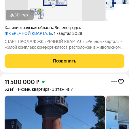
3D-тур
Калининградская область
,
Зеленоградск
ЖК «РЕЧНОЙ КВАРТАЛ»
, 1 квартал 2028
СТАРТ ПРОДАЖ ЖК «РЕЧНОЙ КВАРТАЛ» «Речной квартал» -
жилой комплекс комфорт-класса, расположен в живописном
Зеленоградске, на территории реки Тростянка. Комплекс
состоит из 12 пятиэтажных домов с благоустроенной
Позвонить
территорией, с продуманными
11 500 000
₽
52 м²
1-комн. квартира
3 этаж из 7