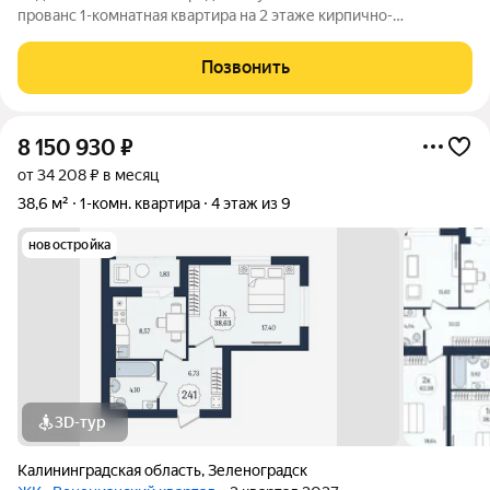
прованс 1-комнaтнaя квартира на 2 этаже кирпично-
монолитного 9-этажного дома комфорт-класса по улице
Тургенева в одном из самых лучших жк Зеленоградска - ЖК
Позвонить
«Кранц парк». Ориентир: улицы
8 150 930
₽
от 34 208 ₽ в месяц
38,6 м²
1-комн. квартира
4 этаж из 9
новостройка
3D-тур
Калининградская область
,
Зеленоградск