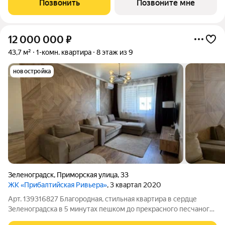
Позвонить
Позвоните мне
променаде Балтийского моря. В продаже апартаменты на 5-7
12 000 000
₽
43,7 м²
1-комн. квартира
8 этаж из 9
новостройка
Зеленоградск
,
Приморская улица
,
33
ЖК «Прибалтийская Ривьера»
, 3 квартал 2020
Арт. 139316827 Благородная, стильная квартира в сердце
Зеленоградска в 5 минутах пешком до прекрасного песчаного
пляжа идеальное сочетание расположения, дизайна, комфорта