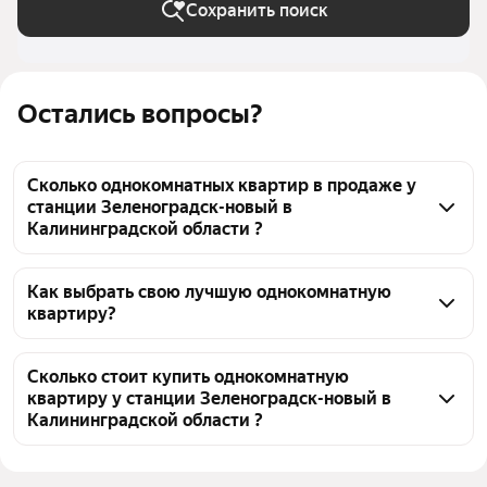
Сохранить поиск
Остались вопросы?
Сколько однокомнатных квартир в продаже у
станции Зеленоградск-новый в
Калининградской области ?
На Яндекс Недвижимости в продаже у станции 
Зеленоградск-новый в Калининградской области 
Как выбрать свою лучшую однокомнатную
квартиру?
1057 однокомнатных квартир, из них 7 объявлений 
от собственников, 206 объявлений от агентств, 844 
Чтобы купить 1-комнатную квартиру у станции 
объявления от застройщиков
Зеленоградск-новый, воспользуйтесь тепловой 
Сколько стоит купить однокомнатную
квартиру у станции Зеленоградск-новый в
картой для оценки инфраструктуры и 
Калининградской области ?
транспортной доступности в выбранном районе у 
станции Зеленоградск-новый в Калининградской 
Цена за 
130 542 — 913 025 ₽
области
квадратный 