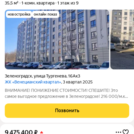
35,5 м²
1-комн. квартира
1 этаж из 9
новостройка
онлайн показ
Зеленоградск
,
улица Тургенева
,
16Ак3
ЖК «Венецианский квартал»
, 3 квартал 2025
ВНИМАНИЕ! ПОНИЖЕНИЕ СТОИМОСТИ! СПЕШИТЕ! Это
самое выгодное предложение в Зеленоградске! 216 000/м.кв.
В СДАННОМ ДОМЕ! ВОЗМОЖНО СРАЗУ ПРИСТУПАТЬ К
РЕМОНТУ, А УЖЕ ЧЕРЕЗ МЕСЯЦ ЖИТЬ НА ПОБЕРЕЖЬЕ ИЛИ
Позвонить
ПОЛУЧАТЬ ДОХОД ОТ СДАЧИ В АРЕНДУ! Квартира
расположена
9 475 400
₽