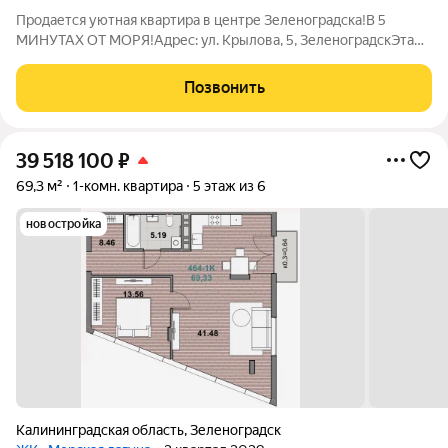
Продается уютная квартира в центре Зеленоградска!В 5
МИНУТАХ ОТ МОРЯ!Адрес: ул. Крылова, 5, ЗеленоградскЭтаж:
3 из 5Год постройки: 1982 Описание квартиры:Квартира
расположена на третьем этаже пятиэтажного монолитного
Позвонить
дома и находится в 2-комнатном
39 518 100
₽
69,3 м²
1-комн. квартира
5 этаж из 6
новостройка
Калининградская область
,
Зеленоградск