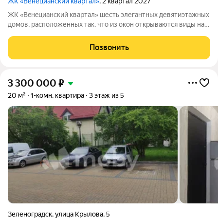
ЖК «Венецианский квартал»
, 2 квартал 2027
ЖК «Вeнeцианcкий квартал» шесть элегантных девятиэтажных
домов, расположенных так, что из окон открываются виды на
лес или озеро. Преимущества ЖК «Венецианский квартал»:
-Квартиры в комплексе сдаются в качественном сером ключе.
Позвонить
-Дома имеют высокий
3 300 000
₽
20 м²
1-комн. квартира
3 этаж из 5
Зеленоградск
,
улица Крылова
,
5