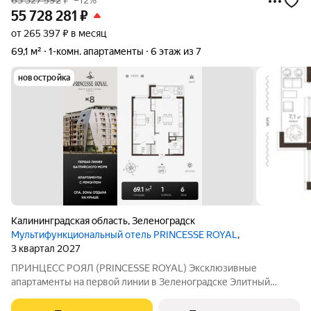
63 327 592
₽
–12%
55 728 281
₽
от 265 397 ₽ в месяц
69,1 м²
1-комн. апартаменты
6 этаж из 7
новостройка
Калининградская область
,
Зеленоградск
Мультифункциональный отель PRINCESSE ROYAL
,
3 квартал 2027
ПРИНЦЕСС РОЯЛ (PRINCESSE ROYAL) Эксклюзивные
апартаменты на первой линии в Зеленоградске Элитный
мультифункциональный отель «PRINCESSE ROYAL»
расположился в курортном Зеленоградске, прямо на