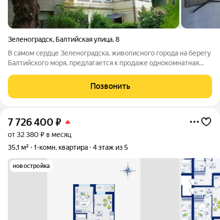
Зеленоградск
,
Балтийская улица
,
8
В самом сердце Зеленоградска, живописного города на берегу
Балтийского моря, предлагается к продаже однокомнатная
квартира в немецком доме, которая станет прекрасным
выбором как для проживания, так и для инвестиционных
Позвонить
целей. Общая площадь 32 м2.
7 726 400
₽
от 32 380 ₽ в месяц
35,1 м²
1-комн. квартира
4 этаж из 5
новостройка