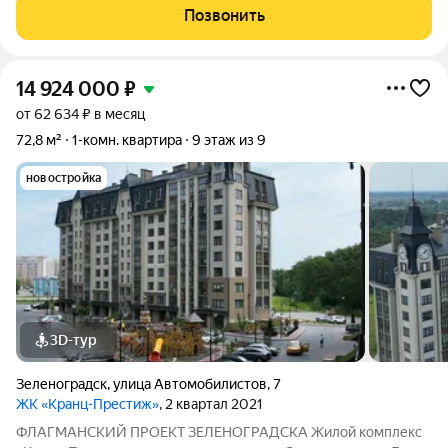
и разумной инвестиции. Евроремонт, продуманная планировка
Позвонить
и готовность к
14 924 000
₽
от 62 634 ₽ в месяц
72,8 м²
1-комн. квартира
9 этаж из 9
новостройка
3D-тур
Зеленоградск
,
улица Автомобилистов
,
7
ЖК «Кранц-Престиж»
, 2 квартал 2021
ФЛАГМАНСКИЙ ПРОЕКТ ЗЕЛЕНОГРАДСКА Жилoй кoмплекc