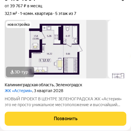
от 39 767 ₽ в месяц
32,1 м²
1-комн. квартира
5 этаж из 7
новостройка
3D-тур
Калининградская область
,
Зеленоградск
ЖК «Астерия»
, 3 квартал 2028
НОВЫЙ ПРОЕКТ В ЦЕНТРЕ ЗЕЛЕНОГРАДСКА ЖК «Астерия»
это не просто уникальное местоположение и высочайший
уровень комфорта, это стремление к совершенству, ваши
новые безграничные возможности. Комплекс расположен в
Позвонить
самом сердце города, что дает его