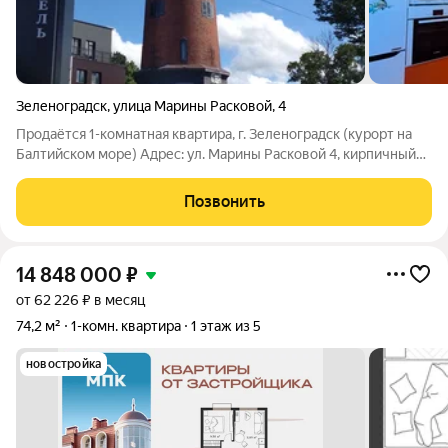
Зеленоградск
,
улица Марины Расковой
,
4
Продаётся 1-комнатная квартира, г. Зеленоградск (курорт на
Балтийском море) Адрес: ул. Марины Расковой 4, кирпичный
дом 2008 г., 3/7 этаж. Характеристики: Общая площадь: 52 м
Жилая: 19,1 м Кухня: 14 м Холл: 14,5 м Санузел: 4,7 м
Позвонить
Застекленная лоджия:
14 848 000
₽
от 62 226 ₽ в месяц
74,2 м²
1-комн. квартира
1 этаж из 5
новостройка