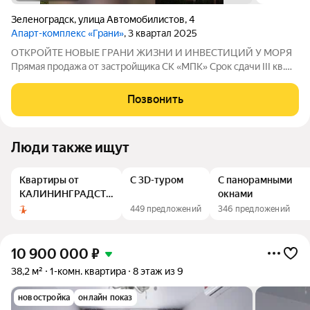
Зеленоградск
,
улица Автомобилистов
,
4
Апарт-комплекс «Грани»
, 3 квартал 2025
ОТКРОЙТЕ НОВЫЕ ГРАНИ ЖИЗНИ И ИНВЕСТИЦИЙ У МОРЯ
Прямая продажа от застройщика СК «МПК» Срок сдачи III кв.
2025 г. Апартаменты в центре Зеленоградска представляют
собой пятиэтажное здание с благоустроенной территорией.
Позвонить
Авторское архитектурное решение
Люди также ищут
Квартиры от
С 3D-туром
С панорамными
КАЛИНИНГРАДСТРОЙ
окнами
ИНВЕСТ
449 предложений
346 предложений
10 900 000
₽
38,2 м²
1-комн. квартира
8 этаж из 9
новостройка
онлайн показ