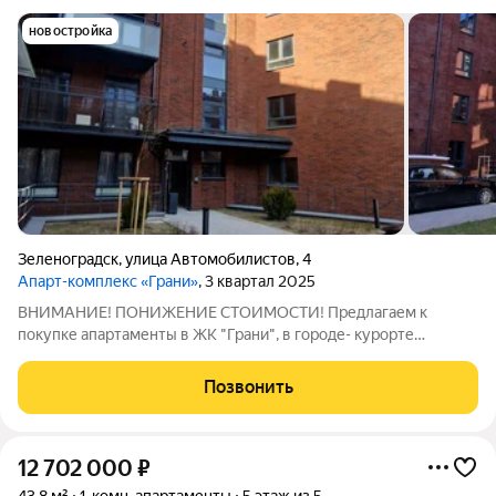
новостройка
Зеленоградск
,
улица Автомобилистов
,
4
Апарт-комплекс «Грани»
, 3 квартал 2025
ВНИМАНИЕ! ПОНИЖЕНИЕ СТОИМОСТИ! Предлагаем к
покупке апартаменты в ЖК "Грани", в городе- курорте
Зеленоградске. Идеально расположение как для жизни , так и
для сдачи в аренду, рядом все : магазины, кафе, бары, вокзал,
Позвонить
Курортный проспект. До пляжа -10
12 702 000
₽