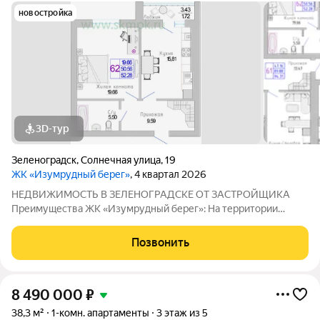
новостройка
3D-тур
Зеленоградск
,
Солнечная улица
,
19
ЖК «Изумрудный берег»
, 4 квартал 2026
НЕДВИЖИМОСТЬ В ЗЕЛЕНОГРАДСКЕ ОТ ЗАСТРОЙЩИКА
Преимущества ЖК «Изумрудный берег»: На территории
жилого дома размещаются детские и спортивные площадки
Здание имеет высокий класс энерго эффективности «В».
Позвонить
Горячее водоснабжение жилого дома
8 490 000
₽
38,3 м²
1-комн. апартаменты
3 этаж из 5