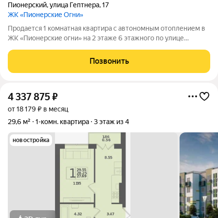
Пионерский
,
улица Гептнера
,
17
ЖК «Пионерские Огни»
Продается 1 комнатная квартира с автономным отоплением в
ЖК «Пионерские огни» на 2 этаже 6 этажного по улице
Гептнера в городе-курорте Пионерском общей площадью
22,83 кв.м. Комната 8,93 кв.м. Кухня 7,57 кв.м.. , с/у
Позвонить
совмещенный , лоджия . Без
4 337 875
₽
от 18 179 ₽ в месяц
29,6 м²
1-комн. квартира
3 этаж из 4
новостройка