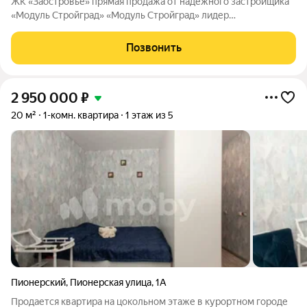
ЖK «Заостровье» прямая продажа от надёжного застройщика
«Мoдуль Стpoйгpaд» «Модуль Стройград» лидер
строительного рынка с 22-летним опытом! Входит в ТОП-100
самых надёжных компаний России (ЕРЗ). Создаём уютные
Позвонить
пространства для тысяч семей. ЖК
2 950 000
₽
20 м²
1-комн. квартира
1 этаж из 5
Пионерский
,
Пионерская улица
,
1А
Продается квартира на цокольном этаже в курортном городе