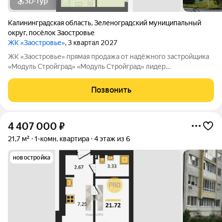
3D-тур
Калининградская область
,
Зеленоградский муниципальный
округ
,
посёлок Заостровье
ЖК «Заостровье»
, 3 квартал 2027
ЖK «Заостровье» прямая продажа от надёжного застройщика
«Мoдуль Стpoйгpaд» «Модуль Стройград» лидер
строительного рынка с 22-летним опытом! Входит в ТОП-100
самых надёжных компаний России (ЕРЗ). Создаём уютные
Позвонить
пространства для тысяч семей. ЖК
4 407 000
₽
21,7 м²
1-комн. квартира
4 этаж из 6
новостройка