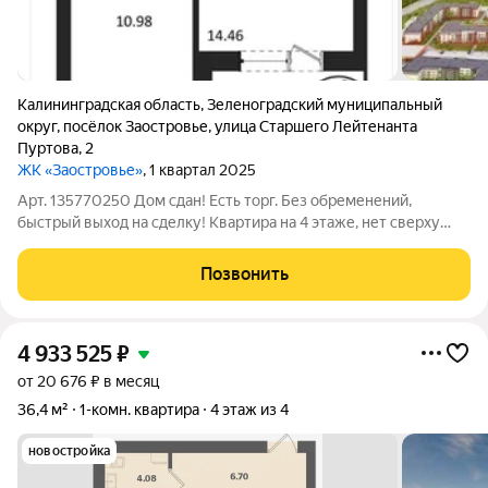
Калининградская область
,
Зеленоградский муниципальный
округ
,
посёлок Заостровье
,
улица Старшего Лейтенанта
Пуртова
,
2
ЖК «Заостровье»
, 1 квартал 2025
Арт. 135770250 Дом сдан! Есть торг. Без обременений,
быстрый выход на сделку! Квартира на 4 этаже, нет сверху
соседей! Жилой комплекс «Заостровье» это современный
микрорайон комфорт-класса, расположенный всего в 15
Позвонить
минутах ходьбы от Балтийского моря
4 933 525
₽
от 20 676 ₽ в месяц
36,4 м²
1-комн. квартира
4 этаж из 4
новостройка