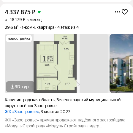
4 337 875
₽
от 18 179 ₽ в месяц
29,6 м²
1-комн. квартира
4 этаж из 4
новостройка
3D-тур
Калининградская область
,
Зеленоградский муниципальный
округ
,
посёлок Заостровье
ЖК «Заостровье»
, 3 квартал 2027
ЖK «Заостровье» прямая продажа от надёжного застройщика
«Мoдуль Стpoйгpaд» «Модуль Стройград» лидер
строительного рынка с 22-летним опытом! Входит в ТОП-100