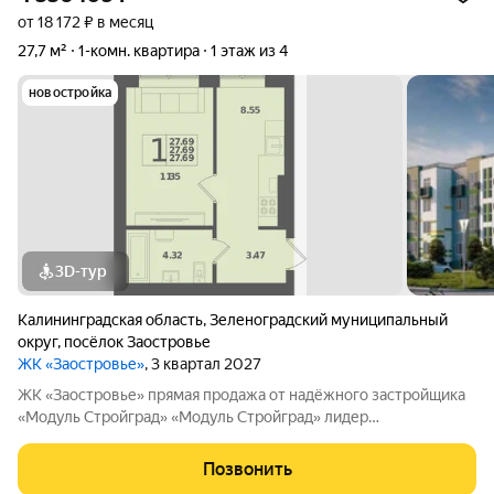
от 18 172 ₽ в месяц
27,7 м²
1-комн. квартира
1 этаж из 4
новостройка
3D-тур
Калининградская область
,
Зеленоградский муниципальный
округ
,
посёлок Заостровье
ЖК «Заостровье»
, 3 квартал 2027
ЖK «Заостровье» прямая продажа от надёжного застройщика
«Мoдуль Стpoйгpaд» «Модуль Стройград» лидер
строительного рынка с 22-летним опытом! Входит в ТОП-100
самых надёжных компаний России (ЕРЗ). Создаём уютные
Позвонить
пространства для тысяч семей. ЖК