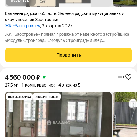
3D-тур
Калининградская область
,
Зеленоградский муниципальный
округ
,
посёлок Заостровье
ЖК «Заостровье»
, 3 квартал 2027
ЖK «Заостровье» прямая продажа от надёжного застройщика
«Мoдуль Стpoйгpaд» «Модуль Стройград» лидер
строительного рынка с 22-летним опытом! Входит в ТОП-100
самых надёжных компаний России (ЕРЗ). Создаём уютные
Позвонить
пространства для тысяч семей. ЖК
4 560 000
₽
27,5 м²
1-комн. квартира
4 этаж из 5
новостройка
онлайн показ