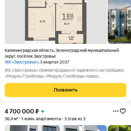
Калининградская область
,
Зеленоградский муниципальный
округ
,
посёлок Заостровье
ЖК «Заостровье»
, 3 квартал 2027
ЖK «Заостровье» прямая продажа от надёжного застройщика
«Мoдуль Стpoйгpaд» «Модуль Стройград» лидер
строительного рынка с 22-летним опытом! Входит в ТОП-100
самых надёжных компаний России (ЕРЗ). Создаём уютные
Позвонить
пространства для тысяч семей. ЖК
4 700 000
₽
36,4 м²
1-комн. апартаменты
3 этаж из 3