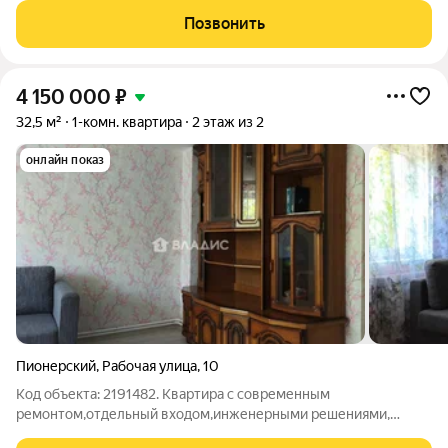
самых надёжных компаний России (ЕРЗ). Создаём уютные
Позвонить
пространства для тысяч семей. ЖК
4 150 000
₽
32,5 м²
1-комн. квартира
2 этаж из 2
онлайн показ
Пионерский
,
Рабочая улица
,
10
Код объекта: 2191482. Квартира с современным
ремонтом,отдельный входом,инженерными решениями,
внутренним утеплением по периметру и от соседей-что