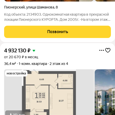
Пионерский
,
улица Шаманова
,
8
Код объекта: 2134903. Однокомнатная квартира в прекрасной
локации Пионерского КУРОРТА. Дом 2005г. -На втором этаже
с балконом из кухни. -Окна смотрят на улицу,там же
расположен гипермаркет СПАР. -В отгороженном коридоре
Позвонить
две квартиры. -На входе шкаф
4 932 130
₽
от 20 670 ₽ в месяц
36,4 м²
1-комн. квартира
2 этаж из 4
новостройка