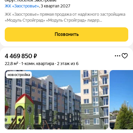
округ
,
посёлок Заостровье
ЖК «Заостровье»
, 3 квартал 2027
ЖK «Заостровье» прямая продажа от надёжного застройщика
«Мoдуль Стpoйгpaд» «Модуль Стройград» лидер
строительного рынка с 22-летним опытом! Входит в ТОП-100
самых надёжных компаний России (ЕРЗ). Создаём уютные
Позвонить
пространства для тысяч семей. ЖК
4 469 850
₽
22,8 м²
1-комн. квартира
2 этаж из 6
новостройка