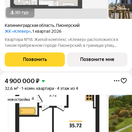
3D-тур
Калининградская область
,
Пионерский
ЖК «Клевер»
, 1 квартал 2026
Квартира №18. Жилой комплекс «Клевер» расположился в
тихом прибрежном городе Пионерский, в границах улиц
Молодежная Рабочая - Хуторская в 900 метрах от
Балтийского моря. Комплекс состоит из 5 пятиэтажных домов.
Позвонить
Позвоните мне
Застройщиком спроектированы одно-,
4 900 000
₽
32,6 м²
1-комн. квартира
4 этаж из 4
новостройка