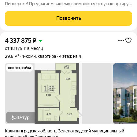
Пионерске! Предлагаем вашему вниманию уютную квартиру-
студию по очень привлекательной цене. Квартира с хорошим
ремонтом, светлая и полностью оснащена мебелью и
Позвонить
техникой, что делает её идеальным
4 337 875
₽
от 18 179 ₽ в месяц
29,6 м²
1-комн. квартира
4 этаж из 4
новостройка
3D-тур
Калининградская область
,
Зеленоградский муниципальный