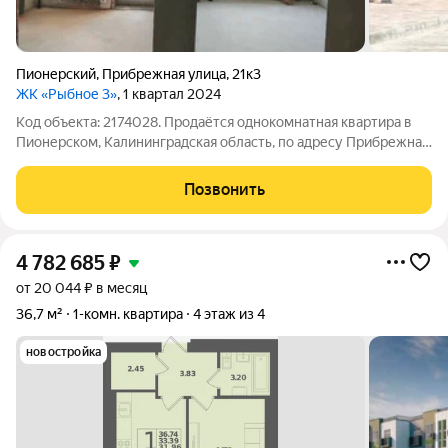
Пионерский
,
Прибрежная улица
,
21к3
ЖК «Рыбное 3»
, 1 квартал 2024
Код объекта: 2174028. Продаётся однокомнатная квартира в
Пионерском, Калининградская область, по адресу Прибрежная
улица, 21к3. Пространство для воплощения ваших идей,без
ремонта.Отличное соотношение цена/качество жизни.
Позвонить
Возможность создания
4 782 685
₽
от 20 044 ₽ в месяц
36,7 м²
1-комн. квартира
4 этаж из 4
новостройка