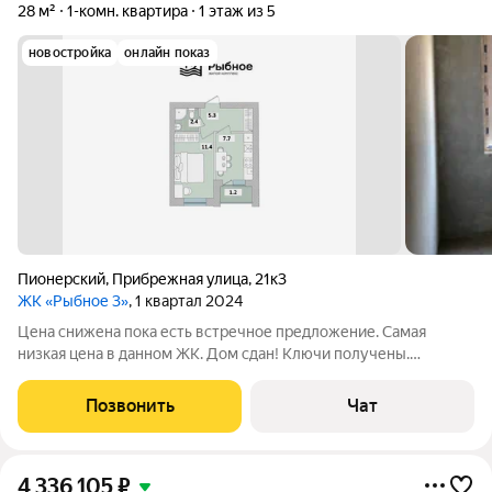
28 м²
1-комн. квартира
1 этаж из 5
новостройка
онлайн показ
Пионерский
,
Прибрежная улица
,
21к3
ЖК «Рыбное 3»
, 1 квартал 2024
Цена снижена пока есть встречное предложение. Самая
низкая цена в данном ЖК. Дом сдан! Ключи получены.
Предлагается к продаже уютная квартира в жилом комплексе
"Рыбное", находящемся на самом берегу Балтийского моря.
Позвонить
Чат
Это живописное место расположено в
4 336 105
₽