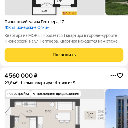
Пионерский
,
улица Гептнера
,
17
ЖК «Пионерские Огни»
Квартира на МОРЕ ! Продается 1 квартира в городе-курорте
Пионерский, на ул. Гептнера. Квартира находится на 4 этаже 6
этажного дома, 2023 г.п . квартира общей площадью 21,72 кв. м
, комната 7,96 кв. м, кухня 7,25 кв. м, санузел совмещенный 3,33
Позвонить
кв. м
4 560 000
₽
23,8 м²
1-комн. квартира
4 этаж из 5
новостройка
последнее предложение