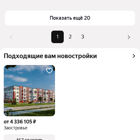
области
Площадь
20 — 37 м²
Для легкого выбора подходящей квартиры в 
Самый дорогой объект
4,95 млн ₽
Показать ещё 20
верхней части страницы есть самые частые 
комбинации фильтров, например «» или «»
Помимо удобной сортировки по цене продажи вы 
1
2
3
можете отсортировать результаты по стоимости 
квадратного метра или площади
Подходящие вам новостройки
от 4 336 105 ₽
Заостровье