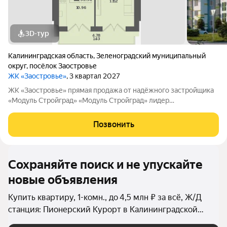
3D-тур
Калининградская область
,
Зеленоградский муниципальный
округ
,
посёлок Заостровье
ЖК «Заостровье»
, 3 квартал 2027
ЖK «Заостровье» прямая продажа от надёжного застройщика
«Мoдуль Стpoйгpaд» «Модуль Стройград» лидер
строительного рынка с 22-летним опытом! Входит в ТОП-100
самых надёжных компаний России (ЕРЗ). Создаём уютные
Позвонить
пространства для тысяч семей. ЖК
Сохраняйте поиск и не упускайте
новые объявления
Купить квартиру, 1-комн., до 4,5 млн ₽ за всё, Ж/Д
станция: Пионерский Курорт в Калининградской
области