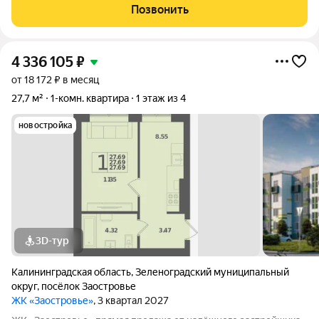
добавляет звукоизоляции. Совместно приводится в порядок
Позвонить
фасад(скоро будет готов). В классическом
4 336 105
₽
от 18 172 ₽ в месяц
27,7 м²
1-комн. квартира
1 этаж из 4
новостройка
3D-тур
Калининградская область
,
Зеленоградский муниципальный
округ
,
посёлок Заостровье
ЖК «Заостровье»
, 3 квартал 2027