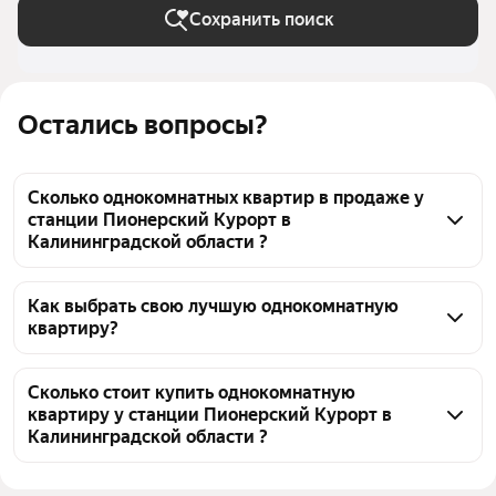
Сохранить поиск
Остались вопросы?
Сколько однокомнатных квартир в продаже у
станции Пионерский Курорт в
Калининградской области ?
На Яндекс Недвижимости в продаже у станции 
Пионерский Курорт в Калининградской области 59 
Как выбрать свою лучшую однокомнатную
квартиру?
однокомнатных квартир, из них 19 объявлений от 
агентств, 40 объявлений от застройщиков
Чтобы купить 1-комнатную квартиру дешёвую у 
станции Пионерский Курорт, воспользуйтесь 
Сколько стоит купить однокомнатную
квартиру у станции Пионерский Курорт в
тепловой картой для оценки инфраструктуры и 
Калининградской области ?
транспортной доступности в выбранном районе у 
станции Пионерский Курорт в Калининградской 
Цена за квадратный метр
127 692 — 218 750 ₽