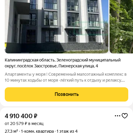
Калининградская область
,
Зеленоградский муниципальный
округ
,
посёлок Заостровье
,
Пионерская улица
,
4
Апартаменты у моря ! Современный малоэтажный комплекс в
10 минутах ходьбы от моря -лёгкий путь к отдыху и релаксу,
рядом с резиденцией Президента, одна остановка до г.
Пионерский. ул. Пионерская , пос. Заостровье. Гармония
Позвонить
престижа, комфорта и
4 910 400
₽
от 20 579 ₽ в месяц
27,3 м²
1-комн. квартира
1 этаж из 4