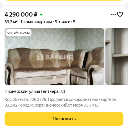
4 290 000
₽
33,3 м²
1-комн. квартира
5 этаж из 5
онлайн показ
Пионерский
,
улица Гептнера
,
7Д
Код объекта: 2260775. Продается однокомнатная квартира
33.3м2 Город курорт Пионерский,от моря 300м В
классическом панельном доме.2000г. УК УКЖ Перекрытия
железобетонные Стены панельные Отопление центральное
Позвонить
Сан узел раздельный Кухня 10м2, газ.