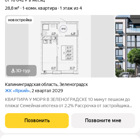
от 16 642 ₽ в месяц
28,8 м²
1-комн. квартира
1 этаж из 4
новостройка
3D-тур
Калининградская область
,
Зеленоградск
ЖК «Яркий»
, 2 квартал 2029
КВАРТИРА У МОРЯ В ЗЕЛЕНОГРАДСКЕ 10 минут пешком до
пляжа! Семейная ипотека от 2.2% Рассрочка от застройщика
0% Траншевая ипотека от 1 500 руб в месяц Продается
квартира комфорт-класса в новом малоэтажном ЖК «Яркий» у
Позвонить
Позвоните мне
Балтийского моря, г.