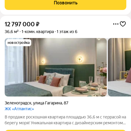
состоит из 12 пятиэтажных домов с благоустроенной
Позвонить
территорией, с продуманными
12 797 000
₽
36,6 м²
1-комн. квартира
1 этаж из 6
новостройка
Зеленоградск
,
улица Гагарина
,
87
ЖК «Атлантис»
В продаже роскошная квартира площадью 36,6 м с террасой на
берегу моря! Уникальная квартира с дизайнерским ремонтом в
полной комплектации и идеальном состоянии находится в