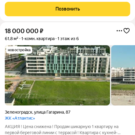
«Зел Арт Групп». Квартира находится на первом этаже, её
общая площадь 39,53кв. м. Дом планируют сдать в третьем
Позвонить
квартале 2027 года.
18 000 000
₽
61,8 м²
1-комн. квартира
1 этаж из 6
новостройка
Зеленоградск
,
улица Гагарина
,
87
ЖК «Атлантис»
АКЦИЯ ! Цена снижена ! Продам шикарную 1 квартиру на
первой береговой линии с террасой ! Квартира с кухней-