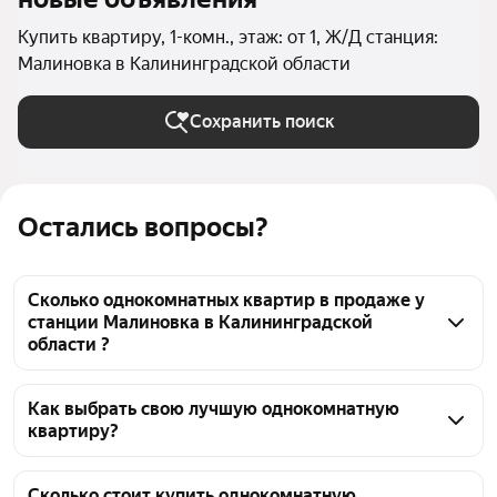
Купить квартиру, 1-комн., этаж: от 1, Ж/Д станция:
Малиновка в Калининградской области
Сохранить поиск
Остались вопросы?
Сколько однокомнатных квартир в продаже у
станции Малиновка в Калининградской
области ?
На Яндекс Недвижимости в продаже у станции 
Малиновка в Калининградской области 213 
Как выбрать свою лучшую однокомнатную
квартиру?
однокомнатных квартир, из них 26 объявлений от 
агентств, 187 объявлений от застройщиков
Чтобы купить 1-комнатную квартиру на первом 
этаже у станции Малиновка, воспользуйтесь 
Сколько стоит купить однокомнатную