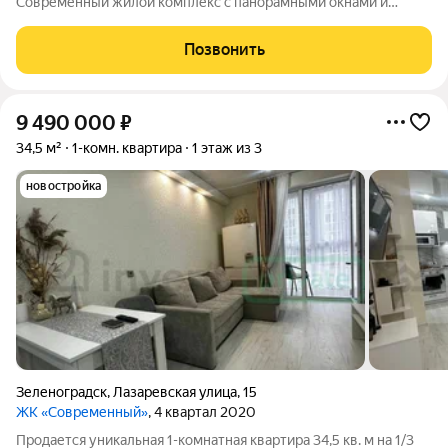
Современный жилой комплекс с панорамными окнами и
продуманными планировками. Подходит как для жизни, так и
для инвестиций и сдачи в аренду. Основные преимущества:
Позвонить
первая береговая линия панорамное
9 490 000
₽
34,5 м²
1-комн. квартира
1 этаж из 3
новостройка
Зеленоградск
,
Лазаревская улица
,
15
ЖК «Современный»
, 4 квартал 2020
Продается уникальная 1-комнатная квартира 34,5 кв. м на 1/3