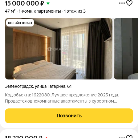
15 000 000
₽
47 м²
1-комн. апартаменты
1 этаж из 3
онлайн показ
Зеленоградск
,
улица Гагарина
,
61
Код объекта: 1622080. Лучшее предложение 2025 года.
Продается однокомнатные апартаменты в курортном
Зеленоградске по адресу ул. Гагарина 61,1/3 этаж. Кирпичный
дом 2020 года постройки с отличной локацией: в 50 метах от
Позвонить
моря и при этом уединенность от