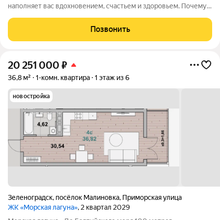
наполняет вас вдохновением, счастьем и здоровьем. Почему
бы не сделать шаг к своему морскому раю уже сегодня? В
продаже однокомнатные апартаменты в курортном городе
Позвонить
Зеленоградск, ул.
20 251 000
₽
36,8 м²
1-комн. квартира
1 этаж из 6
новостройка
Зеленоградск
,
посёлок Малиновка
,
Приморская улица
ЖК «Морская лагуна»
, 2 квартал 2029