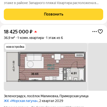
этаже в районе Западного пляжа! Квартира расположена в
живописном и тихом районе с удобной транспортной
доступностью. Ориентиры: Байконур, Ж/Д станция
Позвонить
Зеленоградск-2 (всего 5 минут пешком).
18 425 000
₽
36,9 м²
1-комн. квартира
1 этаж из 6
новостройка
Зеленоградск
,
посёлок Малиновка
,
Приморская улица
ЖК «Морская лагуна»
, 2 квартал 2029