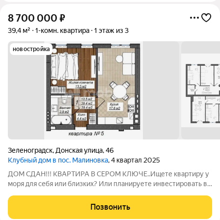
8 700 000
₽
39,4 м²
1-комн. квартира
1 этаж из 3
новостройка
Зеленоградск
,
Донская улица
,
46
Клубный дом в пос. Малиновка
, 4 квартал 2025
ДОМ СДАН!!! КВАРТИРА В СЕРОМ КЛЮЧЕ..Ищете квартиру у
моря для себя или близких? Или планируете инвестировать в
ликвидность?Эта квартира то, что вы искали!Продаётся
уютная однокомнатная квартира в перспективном
Позвонить
прибрежном районе Калининградской