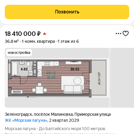
гостиной общей площадью 61,8 м 2 на 1 этаже 6 этажного дома
бизнес класса в жилом квартале Резиденция у моря в г.
Позвонить
Зеленоградск. Есть лоджия,
18 410 000
₽
36,8 м²
1-комн. квартира
1 этаж из 6
новостройка
Зеленоградск
,
посёлок Малиновка
,
Приморская улица
ЖК «Морская лагуна»
, 2 квартал 2029
Морская лагуна - До Балтийского моря 100 метров.