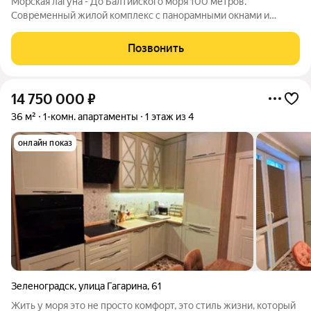
Морская лагуна - До Балтийского моря 100 метров.
Современный жилой комплекс с панорамными окнами и
продуманными планировками. Подходит как для жизни, так и
для инвестиций и сдачи в аренду. Основные преимущества:
Позвонить
первая береговая линия панорамное
14 750 000
₽
36 м²
1-комн. апартаменты
1 этаж из 4
онлайн показ
Зеленоградск
,
улица Гагарина
,
61
Жить у моря это не просто комфорт, это стиль жизни, который