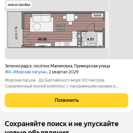
новостройка
Зеленоградск
,
посёлок Малиновка
,
Приморская улица
ЖК «Морская лагуна»
, 2 квартал 2029
Морская лагуна - До Балтийского моря 100 метров.
Современный жилой комплекс с панорамными окнами и
продуманными планировками. Подходит как для жизни, так и
для инвестиций и сдачи в аренду. Основные преимущества:
Позвонить
первая береговая линия панорамное
Сохраняйте поиск и не упускайте
новые объявления