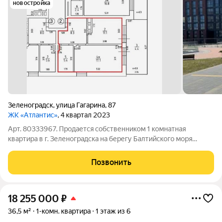
новостройка
Зеленоградск
,
улица Гагарина
,
87
ЖК «Атлантис»
, 4 квартал 2023
Арт. 80333967. Продается собственником 1 комнатная
квартира в г. Зеленоградска на берегу Балтийского моря
ПЕРВАЯ ЛИНИИ ОТ МОРЯ (50 МЕТРОВ). Новый ЖК
"Атлантис" в г. Зеленоградске! Лучший Западный пляж.
Позвонить
Площадь квартиры с холодными помещениями - 56,56
18 255 000
₽
36,5 м²
1-комн. квартира
1 этаж из 6