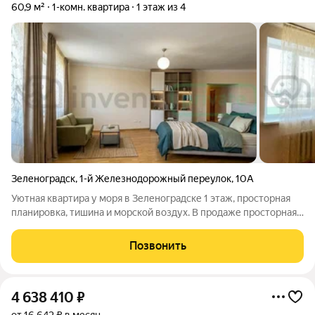
60,9 м²
1-комн. квартира
1 этаж из 4
Зеленоградск
,
1-й Железнодорожный переулок
,
10А
Уютная квартира у моря в Зеленоградске 1 этаж, просторная
планировка, тишина и морской воздух. В продаже просторная
и светлая квартира в тихом районе курортного города
Зеленоградск всего в нескольких минутах ходьбы от
Позвонить
Балтийского побережья. Как
4 638 410
₽