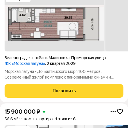
Зеленоградск
,
посёлок Малиновка
,
Приморская улица
ЖК «Морская лагуна»
, 2 квартал 2029
Морская лагуна - До Балтийского моря 100 метров.
Современный жилой комплекс с панорамными окнами и
продуманными планировками. Подходит как для жизни, так и
для инвестиций и сдачи в аренду. Основные преимущества:
Позвонить
первая береговая линия панорамное
15 900 000
₽
56,6 м²
1-комн. квартира
1 этаж из 6