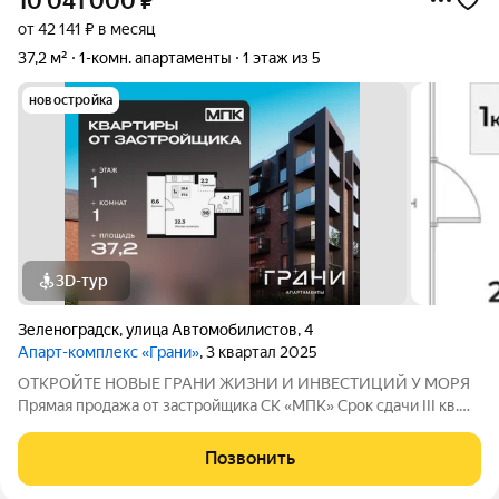
10 041 000
₽
от 42 141 ₽ в месяц
37,2 м²
1-комн. апартаменты
1 этаж из 5
новостройка
3D-тур
Зеленоградск
,
улица Автомобилистов
,
4
Апарт-комплекс «Грани»
, 3 квартал 2025
ОТКРОЙТЕ НОВЫЕ ГРАНИ ЖИЗНИ И ИНВЕСТИЦИЙ У МОРЯ
Прямая продажа от застройщика СК «МПК» Срок сдачи III кв.
2025 г. Апартаменты в центре Зеленоградска представляют
собой пятиэтажное здание с благоустроенной территорией.
Позвонить
Авторское архитектурное решение