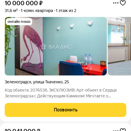
10 000 000
₽
31,6 м²
1-комн. квартира
1 этаж из 2
онлайн показ
Зеленоградск
,
улица Ткаченко
,
25
Код объекта: 2076538. ЭКСКЛЮЗИВ! Арт-объект в Сердце
Зеленоградска с Действующим Камином! Мечтаете о
квартире в историческом центре у самого моря? Эта находка
ждёт именно Вас! Продается оригинальная, полностью готовая
Позвонить
к жизни однокомнатная квартира в