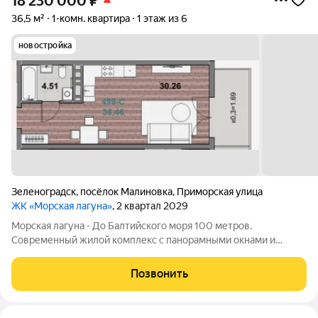
18 230 000
₽
36,5 м²
1-комн. квартира
1 этаж из 6
новостройка
Зеленоградск
,
посёлок Малиновка
,
Приморская улица
ЖК «Морская лагуна»
, 2 квартал 2029
Морская лагуна - До Балтийского моря 100 метров.
Современный жилой комплекс с панорамными окнами и
продуманными планировками. Подходит как для жизни, так и
для инвестиций и сдачи в аренду. Основные преимущества:
Позвонить
первая береговая линия панорамное