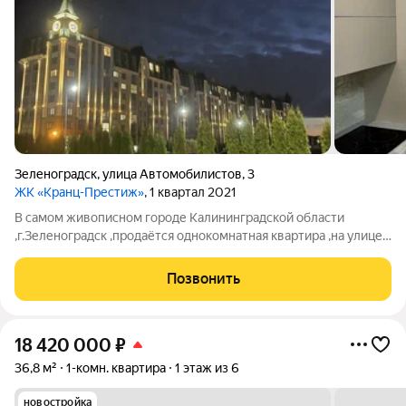
Зеленоградск
,
улица Автомобилистов
,
3
ЖК «Кранц-Престиж»
, 1 квартал 2021
В самом живописном городе Калининградской области
,г.Зеленоградск ,продаётся однокомнатная квартира ,на улице
Автомобилистов. Квартира очень светлая и уютная ,сделан
дизайнерский ремонт из дорогих и качественных
Позвонить
качественных материалов. АВТОНОМНОЕ
18 420 000
₽
36,8 м²
1-комн. квартира
1 этаж из 6
новостройка