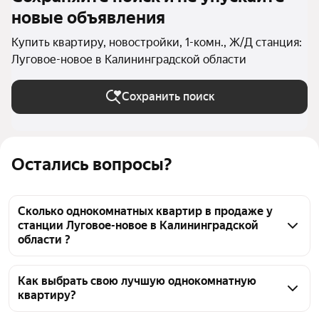
новые объявления
Купить квартиру, новостройки, 1-комн., Ж/Д станция:
Луговое-новое в Калининградской области
Сохранить поиск
Остались вопросы?
Сколько однокомнатных квартир в продаже у
станции Луговое-новое в Калининградской
области ?
На Яндекс Недвижимости в продаже у станции 
Луговое-новое в Калининградской области 361 
Как выбрать свою лучшую однокомнатную
квартиру?
однокомнатных квартира, из них 11 объявлений от 
агентств, 350 объявлений от застройщиков