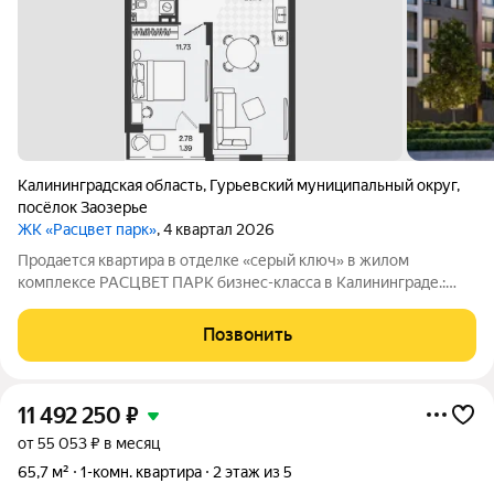
Калининградская область
,
Гурьевский муниципальный округ
,
посёлок Заозерье
ЖК «Расцвет парк»
, 4 квартал 2026
Продается квартира в отделке «серый ключ» в жилом
комплексе РАСЦВЕТ ПАРК бизнес-класса в Калининграде.:
Планировки от 35 до 291 м простор для любого стиля жизни.
Виды на озеро и природу благодаря панорамному остеклению.
Позвонить
Продуманная
11 492 250
₽
от 55 053 ₽ в месяц
65,7 м²
1-комн. квартира
2 этаж из 5