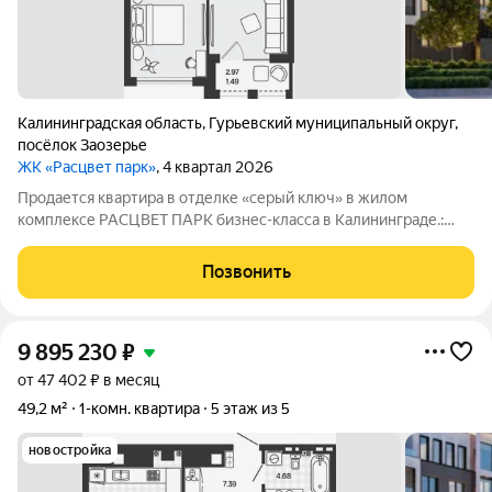
Калининградская область
,
Гурьевский муниципальный округ
,
посёлок Заозерье
ЖК «Расцвет парк»
, 4 квартал 2026
Продается квартира в отделке «серый ключ» в жилом
комплексе РАСЦВЕТ ПАРК бизнес-класса в Калининграде.:
Планировки от 35 до 291 м простор для любого стиля жизни.
Виды на озеро и природу благодаря панорамному остеклению.
Позвонить
Продуманная
9 895 230
₽
от 47 402 ₽ в месяц
49,2 м²
1-комн. квартира
5 этаж из 5
новостройка