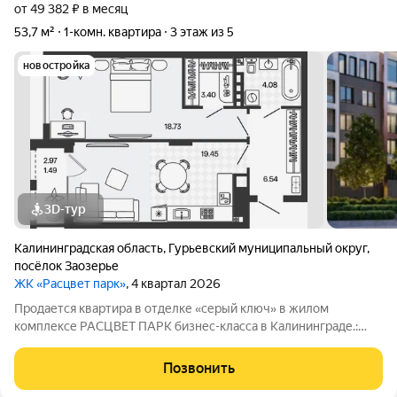
от 49 382 ₽ в месяц
53,7 м²
1-комн. квартира
3 этаж из 5
новостройка
3D-тур
Калининградская область
,
Гурьевский муниципальный округ
,
посёлок Заозерье
ЖК «Расцвет парк»
, 4 квартал 2026
Продается квартира в отделке «серый ключ» в жилом
комплексе РАСЦВЕТ ПАРК бизнес-класса в Калининграде.:
Планировки от 35 до 291 м простор для любого стиля жизни.
Виды на озеро и природу благодаря панорамному остеклению.
Позвонить
Продуманная