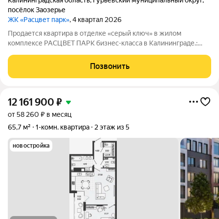
Калининградская область
,
Гурьевский муниципальный округ
,
посёлок Заозерье
ЖК «Расцвет парк»
, 4 квартал 2026
Продается квартира в отделке «серый ключ» в жилом
комплексе РАСЦВЕТ ПАРК бизнес-класса в Калининграде.:
Планировки от 35 до 291 м простор для любого стиля жизни.
Виды на озеро и природу благодаря панорамному остеклению.
Позвонить
Продуманная
12 161 900
₽
от 58 260 ₽ в месяц
65,7 м²
1-комн. квартира
2 этаж из 5
новостройка