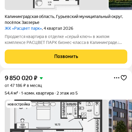
Калининградская область
,
Гурьевский муниципальный округ
,
посёлок Заозерье
ЖК «Расцвет парк»
, 4 квартал 2026
Продается квартира в отделке «серый ключ» в жилом
комплексе РАСЦВЕТ ПАРК бизнес-класса в Калининграде.:
Планировки от 35 до 291 м простор для любого стиля жизни.
Виды на озеро и природу благодаря панорамному остеклению.
Позвонить
Продуманная
9 850 020
₽
от 47 186 ₽ в месяц
54,4 м²
1-комн. квартира
2 этаж из 5
новостройка