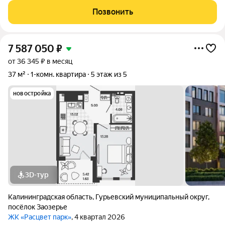
Виды на озеро и природу благодаря панорамному остеклению.
Позвонить
Продуманная
7 587 050
₽
от 36 345 ₽ в месяц
37 м²
1-комн. квартира
5 этаж из 5
новостройка
3D-тур
Калининградская область
,
Гурьевский муниципальный округ
,
посёлок Заозерье
ЖК «Расцвет парк»
, 4 квартал 2026