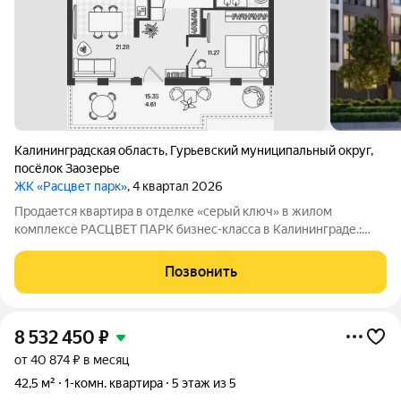
Калининградская область
,
Гурьевский муниципальный округ
,
посёлок Заозерье
ЖК «Расцвет парк»
, 4 квартал 2026
Продается квартира в отделке «серый ключ» в жилом
комплексе РАСЦВЕТ ПАРК бизнес-класса в Калининграде.:
Планировки от 35 до 291 м простор для любого стиля жизни.
Виды на озеро и природу благодаря панорамному остеклению.
Позвонить
Продуманная
8 532 450
₽
от 40 874 ₽ в месяц
42,5 м²
1-комн. квартира
5 этаж из 5