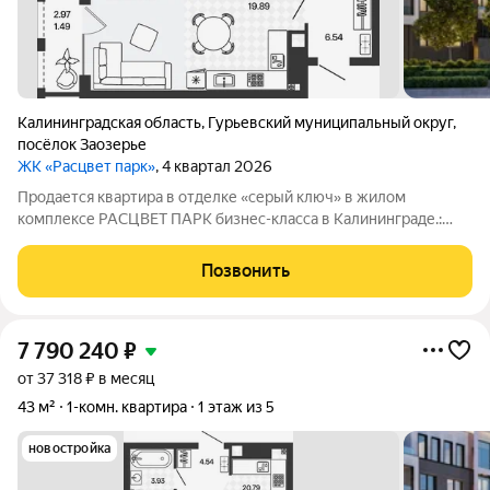
Калининградская область
,
Гурьевский муниципальный округ
,
посёлок Заозерье
ЖК «Расцвет парк»
, 4 квартал 2026
Продается квартира в отделке «серый ключ» в жилом
комплексе РАСЦВЕТ ПАРК бизнес-класса в Калининграде.:
Планировки от 35 до 291 м простор для любого стиля жизни.
Виды на озеро и природу благодаря панорамному остеклению.
Позвонить
Продуманная
7 790 240
₽
от 37 318 ₽ в месяц
43 м²
1-комн. квартира
1 этаж из 5
новостройка