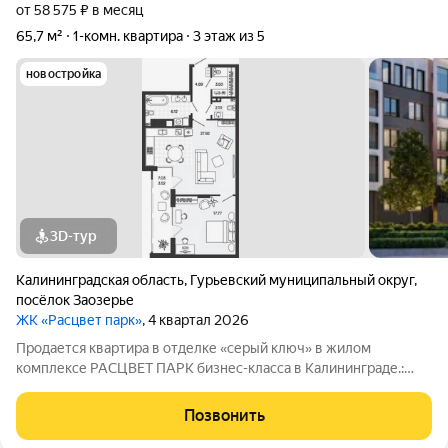
от 58 575 ₽ в месяц
65,7 м²
1-комн. квартира
3 этаж из 5
новостройка
3D-тур
Калининградская область
,
Гурьевский муниципальный округ
,
посёлок Заозерье
ЖК «Расцвет парк»
, 4 квартал 2026
Продается квартира в отделке «серый ключ» в жилом
комплексе РАСЦВЕТ ПАРК бизнес-класса в Калининграде.:
Планировки от 35 до 291 м простор для любого стиля жизни.
Виды на озеро и природу благодаря панорамному остеклению.
Позвонить
Продуманная