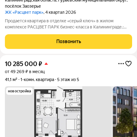
Калининградская область
,
Гурьевский муниципальный округ
,
посёлок Заозерье
ЖК «Расцвет парк»
, 4 квартал 2026
Продается квартира в отделке «серый ключ» в жилом
комплексе РАСЦВЕТ ПАРК бизнес-класса в Калининграде.:
Планировки от 35 до 291 м простор для любого стиля жизни.
Виды на озеро и природу благодаря панорамному остеклению.
Позвонить
Продуманная
10 285 000
₽
от 49 269 ₽ в месяц
41,1 м²
1-комн. квартира
5 этаж из 5
новостройка