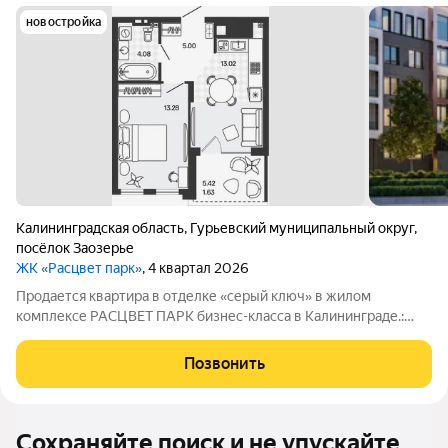
новостройка
Калининградская область
,
Гурьевский муниципальный округ
,
посёлок Заозерье
ЖК «Расцвет парк»
, 4 квартал 2026
Продается квартира в отделке «серый ключ» в жилом
комплексе РАСЦВЕТ ПАРК бизнес-класса в Калининграде.:
Планировки от 35 до 291 м простор для любого стиля жизни.
Виды на озеро и природу благодаря панорамному остеклению.
Позвонить
Продуманная
Сохраняйте поиск и не упускайте