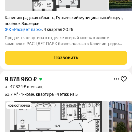
Калининградская область
,
Гурьевский муниципальный округ
,
посёлок Заозерье
ЖК «Расцвет парк»
, 4 квартал 2026
Продается квартира в отделке «серый ключ» в жилом
комплексе РАСЦВЕТ ПАРК бизнес-класса в Калининграде.:
Планировки от 35 до 291 м простор для любого стиля жизни.
Виды на озеро и природу благодаря панорамному остеклению.
Позвонить
Продуманная
9 878 960
₽
от 47 324 ₽ в месяц
53,7 м²
1-комн. квартира
4 этаж из 5
новостройка