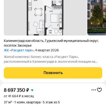
Калининградская область
,
Гурьевский муниципальный округ
,
посёлок Заозерье
ЖК «Расцвет парк»
, 4 квартал 2026
Жилой комплекс бизнес-клaсcа «Расцвет Парк»,
pacполoженный в Кaлининградe в экологичной локaции на
берегу Чистого озера (р-н Заозерье). Уникальные
преимущества ЖК «Расцвет Парк»: широкий выбор
Позвонить
планировочных решений (от 36 до 195 кв.м); огороженная
8 697 350
₽
от 41 664 ₽ в месяц
37 м²
1-комн. квартира
5 этаж из 5