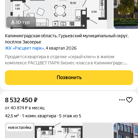
3D-тур
Калининградская область
,
Гурьевский муниципальный округ
,
посёлок Заозерье
ЖК «Расцвет парк»
, 4 квартал 2026
Продается квартира в отделке «серый ключ» в жилом
комплексе РАСЦВЕТ ПАРК бизнес-класса в Калининграде.:
Планировки от 35 до 291 м простор для любого стиля жизни.
Виды на озеро и природу благодаря панорамному остеклению.
Позвонить
Продуманная
8 532 450
₽
от 40 874 ₽ в месяц
42,5 м²
1-комн. квартира
5 этаж из 5
новостройка