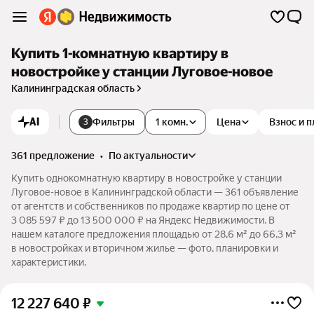
Купить 1-комнатную квартиру в
новостройке у станции Луговое-новое
Калининградская область
AI
Фильтры
1 комн.
Цена
Взнос и 
3
361 предложение
•
по актуальности
Купить однокомнатную квартиру в новостройке у станции
Луговое-новое в Калининградской области — 361 объявление
от агентств и собственников по продаже квартир по цене от
3 085 597 ₽ до 13 500 000 ₽ на Яндекс Недвижимости. В
нашем каталоге предложения площадью от 28,6 м² до 66,3 м²
в новостройках и вторичном жилье — фото, планировки и
характеристики.
12 227 640
₽