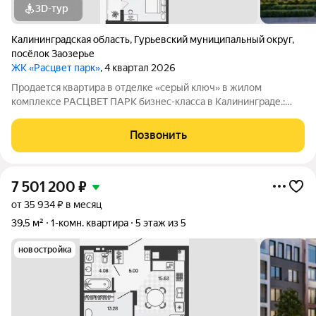
3D-тур
Калининградская область
,
Гурьевский муниципальный округ
,
посёлок Заозерье
ЖК «Расцвет парк»
, 4 квартал 2026
Продается квартира в отделке «серый ключ» в жилом
комплексе РАСЦВЕТ ПАРК бизнес-класса в Калининграде.:
Планировки от 35 до 291 м простор для любого стиля жизни.
Виды на озеро и природу благодаря панорамному остеклению.
Позвонить
Продуманная
7 501 200
₽
от 35 934 ₽ в месяц
39,5 м²
1-комн. квартира
5 этаж из 5
новостройка