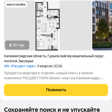
новостройка
3D-тур
Калининградская область
,
Гурьевский муниципальный округ
,
посёлок Заозерье
ЖК «Расцвет парк»
, 4 квартал 2026
Продается квартира в отделке «серый ключ» в жилом
комплексе РАСЦВЕТ ПАРК бизнес-класса в Калининграде.:
Планировки от 35 до 291 м простор для любого стиля жизни.
Виды на озеро и природу благодаря панорамному остеклению.
Позвонить
Продуманная
Сохраняйте поиск и не упускайте