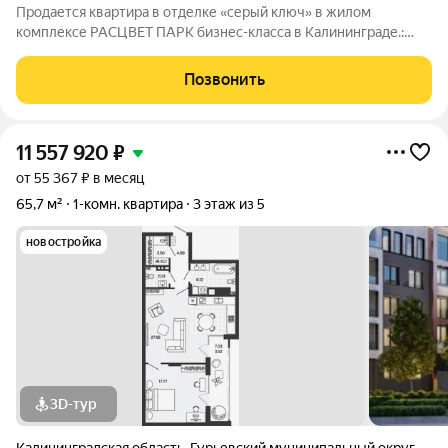
Продается квартира в отделке «серый ключ» в жилом
комплексе РАСЦВЕТ ПАРК бизнес-класса в Калининграде.:
Планировки от 35 до 291 м простор для любого стиля жизни.
Виды на озеро и природу благодаря панорамному остеклению.
Позвонить
Продуманная
11 557 920
₽
от 55 367 ₽ в месяц
65,7 м²
1-комн. квартира
3 этаж из 5
новостройка
3D-тур