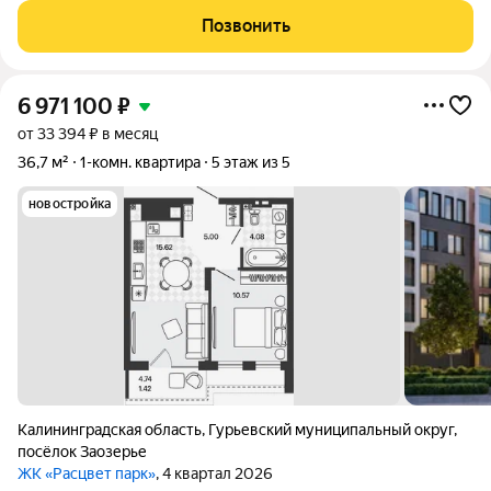
развитой инфраструктурой в гармонии с природой и соседями.
Позвонить
Это привлекает семьи и отдельных
6 971 100
₽
от 33 394 ₽ в месяц
36,7 м²
1-комн. квартира
5 этаж из 5
новостройка
Калининградская область
,
Гурьевский муниципальный округ
,
посёлок Заозерье
ЖК «Расцвет парк»
, 4 квартал 2026