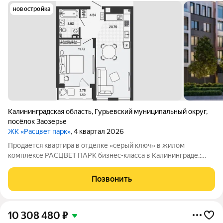
новостройка
Калининградская область
,
Гурьевский муниципальный округ
,
посёлок Заозерье
ЖК «Расцвет парк»
, 4 квартал 2026
Продается квартира в отделке «серый ключ» в жилом
комплексе РАСЦВЕТ ПАРК бизнес-класса в Калининграде.:
Планировки от 35 до 291 м простор для любого стиля жизни.
Виды на озеро и природу благодаря панорамному остеклению.
Позвонить
Продуманная
10 308 480
₽