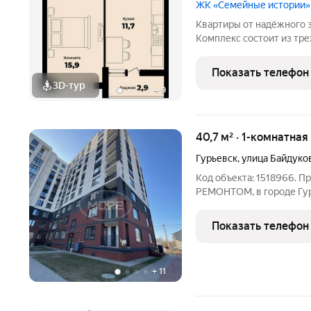
ЖК «Семейные истории»
Квартиры от надёжного 
Комплекс состоит из тр
планировками квартир о
трёхкомнатной. Внутренняя отделка серый 
Показать телефон
предусмотрены:
3D-тур
+
9
40,7 м² · 1-комнатна
Гурьевск
,
улица Байдуко
Код объекта: 1518966. Пр
РЕМОНТОМ, в городе Гурь
постройки 2022. Ремонт дизайнерский, шумоизоляция, техника,
кондиционер и шкафы бу
Показать телефон
Дом
+
11