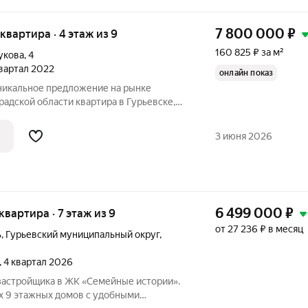
7 800 000
₽
я квартира · 4 этаж из 9
160 825 ₽ за м²
укова
,
4
квартал 2022
онлайн показ
Уникальное предложение на рынке
ти квартира в Гурьевске,
кова, 4. Это идеальное жилье для тех,
временные удобства. Квартира
3 июня 2026
6 499 000
₽
 квартира · 7 этаж из 9
от 27 236 ₽ в месяц
ь
,
Гурьевский муниципальный округ
,
, 4 квартал 2026
застройщика в ЖК «Семейные истории».
ех 9 этажных домов с удобными