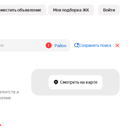
зместить объявление
Моя подборка ЖК
Войти
1
Сохранить поиск
Район
Смотреть на карте
гентств и
ожения