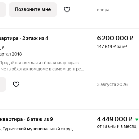
т уютной однокомнатной до просторной
ключ. На территории
Позвоните мне
вчера
6 200 000
₽
вартира · 2 этаж из 4
147 619 ₽ за м²
,
6
вартал 2018
Продаётся светлая и тёплая квартира в
 четырёхэтажном доме в самом центре
риант для тех, кто ценит комфорт,
роде. О квартире: Общая площадь: 41
3 августа 2026
4 449 000
₽
я квартира · 6 этаж из 9
от 18 645 ₽ в месяц
ь
,
Гурьевский муниципальный округ
,