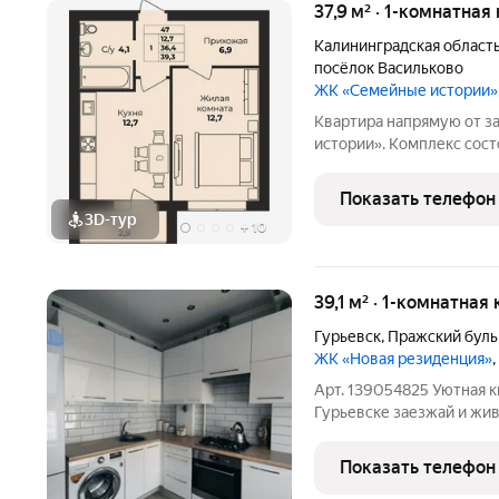
37,9 м² · 1-комнатная
Калининградская област
посёлок Васильково
ЖК «Семейные истории»
Квартира напрямую от з
истории». Комплекс сост
планировками квартир о
Показать телефон
3D-тур
+
10
39,1 м² · 1-комнатная
Гурьевск
,
Пражский буль
ЖК «Новая резиденция»
Арт. 139054825 Уютная 
Гурьевске заезжай и живи! Ищете комфортное жилье, где не
нужно ничего доделывать
Пражском бульваре ждет
Показать телефон
предложение