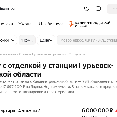
бласть
Ра
потека
Журнал
Для бизнеса
ройки
1 комн.
Цена
комнатные
Станция Гурьевск-центральный
С отделкой
с отделкой у станции Гурьевск-
кой области
вск-центральный в Калининградской области — 976 объявлений от а
до 17 697 900 ₽ на Яндекс Недвижимости. В нашем каталоге предл
жилье — фото, планировки и характеристики.
6 000 000
₽
вартира · 4 этаж из 7