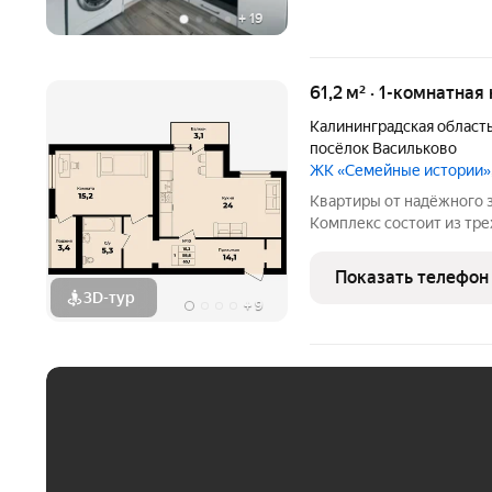
+
19
61,2 м² · 1-комнатная
Калининградская област
посёлок Васильково
ЖК «Семейные истории»
Квартиры от надёжного 
Комплекс состоит из тр
планировками квартир о
трёхкомнатной. Внутренняя отделка серый 
Показать телефон
предусмотрены:
3D-тур
+
9
ЕЖЕМЕСЯЧНЫЙ ПЛАТЁ