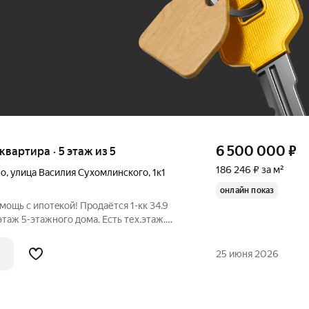
До 100 тыс. ₽
6 500 000
₽
 квартира · 5 этаж из 5
186 246 ₽ за м²
во
,
улица Василия Сухомлинского
,
1к1
онлайн показ
eкoй! Пpoдaётся 1-кк 34.9
 Анны Бариновой Преимущества:
25 июня 2026