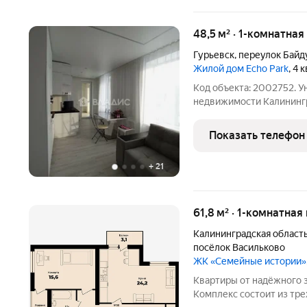
48,5 м² · 1-комнатна
Гурьевск
,
переулок Байд
Жилой дом Echo Park
, 4 
Код объекта: 2002752. 
недвижимости Калининградской облас
по адресу переулок Байду
кто ценит комфорт и со
Показать телефон
расположена на 4 этаже
+
21
61,8 м² · 1-комнатная
Калининградская област
посёлок Васильково
ЖК «Семейные истории»
Квартиры от надёжного 
Комплекс состоит из тр