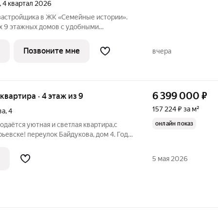
, 4 квартал 2026
застройщика в ЖК «Семейные истории».
ех 9 этажных домов с удобными
т уютной однокомнатной до просторной
ключ. На территории
Позвоните мне
вчера
6 399 000
₽
я квартира · 4 этаж из 9
157 224 ₽ за м²
ва
,
4
онлайн показ
одаётся уютная и светлая квартира,c
евске! переулок Байдукова, дом 4. Год
дут установлены все! Расположение.
5 мая 2026