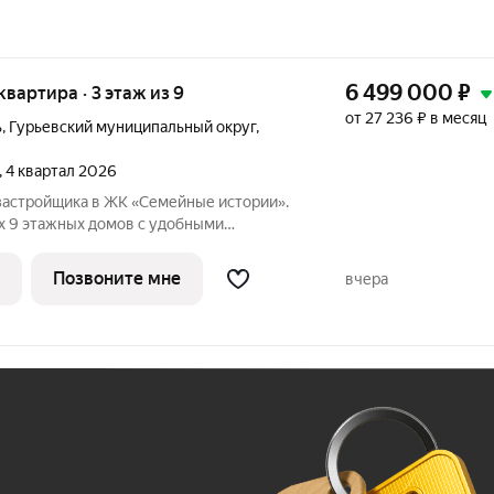
6 499 000
₽
 квартира · 3 этаж из 9
от 27 236 ₽ в месяц
ь
,
Гурьевский муниципальный округ
,
, 4 квартал 2026
застройщика в ЖК «Семейные истории».
ех 9 этажных домов с удобными
т уютной однокомнатной до просторной
ключ. На территории
Позвоните мне
вчера
Ж