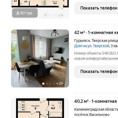
планировками квартир о
трёхкомнатной. Внутренняя отделка серый 
Показать телефон
предусмотрены:
3D-тур
+
9
42 м² · 1-комнатная к
Гурьевск
,
Тверская улица
Дом на ул. Тверской
, 3 к
Номер объекта: 546260. 
новом комфортабельном
Гурьевска. Идеальный ва
тишину и близость к при
Показать телефон
м2.Кухня: 10,2
+
20
40,2 м² · 1-комнатна
Калининградская област
посёлок Васильково