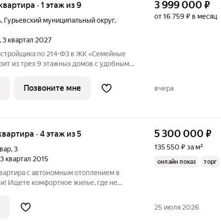
3 999 000
₽
 квартира · 1 этаж из 9
от 16 759 ₽ в месяц
ь
,
Гурьевский муниципальный округ
,
, 3 квартал 2027
астройщика по 214-ФЗ в ЖК «Семейные
оит из трех 9 этажных домов с удобными
т уютной однокомнатной до просторной
трёхкомнатной. Внутренняя отделка серый ключ. На территории
Позвоните мне
вчера
5 300 000
₽
 квартира · 4 этаж из 5
135 550 ₽ за м²
вар
,
3
, 3 квартал 2015
онлайн показ
торг
квартира с автономным отоплением в
? Эта светлая и просторная квартира на
 своих новых владельцев! Почему это
25 июля 2026