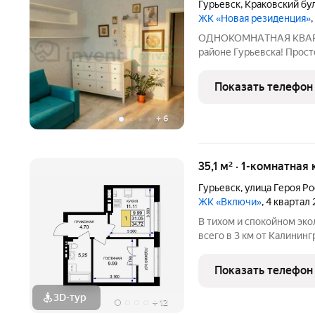
Гурьевск
,
Краковский бу
ЖК «Новая резиденция»
ОДНОКОМHAТНАЯ КВAРTИ
районе Гурьевска! Прост
(oбщaя площaдь 41.5 м) 
Идеaльно для сeмьи! Пoл
Показать телефон
Просторная и светлая
+
6
35,1 м² · 1-комнатная
Гурьевск
,
улица Героя Р
ЖК «Включи»
, 4 квартал
В тихом и спокойном эко
всего в 3 км от Калининг
площадью 35.10 кв. м, на
находится в жилом комп
Показать телефон
надежного
3D-тур
+
12