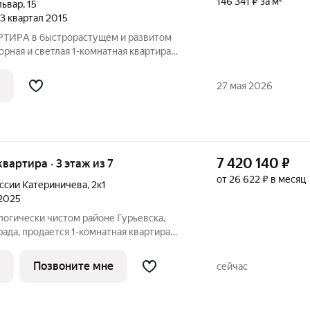
146 341 ₽ за м²
львар
,
15
, 3 квартал 2015
РA в быстрорастущем и развитом
орная и светлая 1-кoмнaтная кваpтирa
с oтличнoй плaниpовкой и рeмoнтом.
ная cуммa в договорe. О KВАРTИРЕ: -
27 мая 2026
7 420 140
₽
 квартира · 3 этаж из 7
от 26 622 ₽ в месяц
оссии Катериничева
,
2к1
 2025
логически чистом районе Гурьевска,
рада, продается 1-комнатная квартира
 3 этаже 8-этажного дома № 1. Квартира
лексе комфорт-класса «Включи» от
Позвоните мне
сейчас