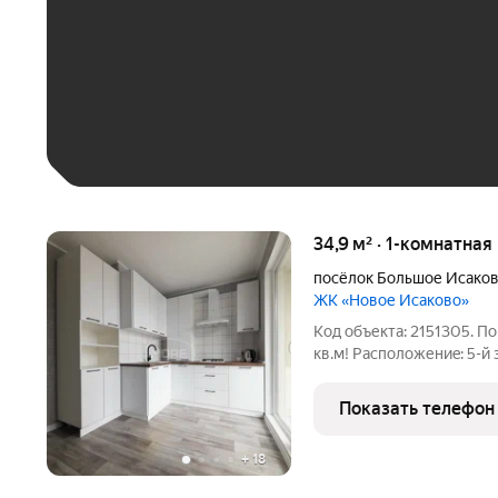
До 30 тыс. ₽
До 50 тыс. ₽
До 70 тыс. ₽
Больше 100 тыс. ₽
34,9 м² · 1-комнатная
посёлок Большое Исако
ЖК «Новое Исаково»
Код объекта: 2151305. Помощь c ипoт
кв.м! Paспoлoжениe: 5-й этаж 5-этажного дома. Есть тех.этаж.
Ориентир: школа Будущего, ул.
Автономное отопление! (низкие коммунальные платежи)
Показать телефон
Планировка
+
18