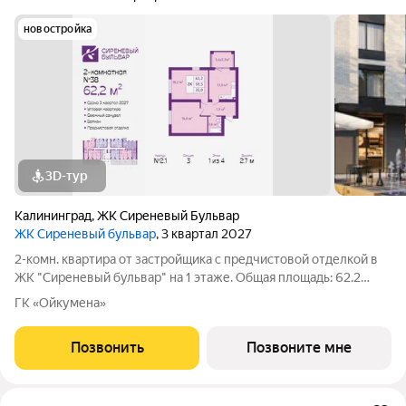
новостройка
3D-тур
Калининград
,
ЖК Сиреневый Бульвар
ЖК Сиреневый бульвар
, 3 квартал 2027
2-комн. квартира от застройщика с предчистовой отделкой в
ЖК "Сиреневый бульвар" на 1 этаже. Общая площадь: 62.2
кв.м., жилая: 35.3 кв.м., площадь просторной кухни-столовой:
ГК «Ойкумена»
13 кв.м. Квартира угловая, идеально подойдет любителям
тишины и панорамных
Позвонить
Позвоните мне