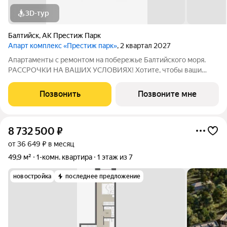
3D-тур
Балтийск
,
АК Престиж Парк
Апарт комплекс «Престиж парк»
, 2 квартал 2027
Апартаменты с ремонтом на побережье Балтийского моря.
РАССРОЧКИ НА ВАШИХ УСЛОВИЯХ! Хотите, чтобы ваши
деньги работали, а вы отдыхали? Устали от типовых
предложений, где всё как у всех? Тогда присмотритесь к
Позвонить
Позвоните мне
Престиж Парк апарт комплексу, который
8 732 500
₽
от 36 649 ₽ в месяц
49,9 м²
1-комн. квартира
1 этаж из 7
новостройка
последнее предложение