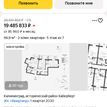
потолками 3,15 м и панорамным видом на парк. Уникальные
Позвонить
Позвоните мне
преимущества: -
20 511 404
₽
–5%
19 485 833
₽
от 85 960 ₽ в месяц
96,9 м²
2-комн. квартира
5 этаж из 7
новостройка
3D-тур
Калининград
,
исторический район Хаберберг
ЖК «Фридланд»
, 1 квартал 2030