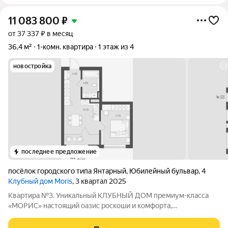
11 083 800
₽
от 37 337 ₽ в месяц
36,4 м²
1-комн. квартира
1 этаж из 4
новостройка
последнее предложение
посёлок городского типа Янтарный
,
Юбилейный бульвар
,
4
Клубный дом Moris
, 3 квартал 2025
Квартира №3. Уникальный КЛУБНЫЙ ДОМ премиум-класса
«МОРИС» настоящий оазис роскоши и комфорта,
расположенный в живописном поселке Янтарный с лучшими
пляжами, на берегу Балтийского моря, аналогов которому нет.