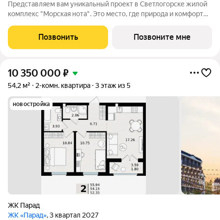
Представляем вам уникальный проект в Светлогорске жилой
комплекс "Морская нота". Это место, где природа и комфорт
сливаются в единую симфонию, создавая идеальные условия
для жизни и отдыха. РАССРОЧКИ НА ВАШИХ УСЛОВИЯХ!
Позвонить
Позвоните мне
Архитектура и удобства
10 350 000
₽
54,2 м²
2-комн. квартира
3 этаж из 5
новостройка
ЖК Парад
ЖК «Парад»
, 3 квартал 2027