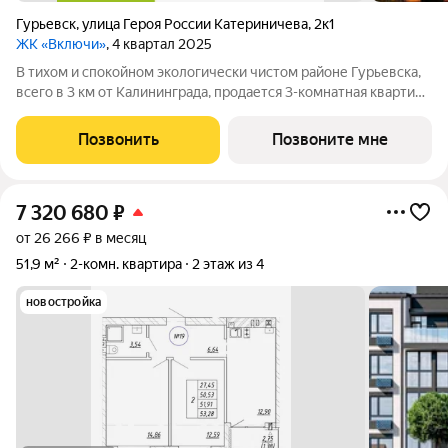
Гурьевск
,
улица Героя России Катериничева
,
2к1
ЖК «Включи»
, 4 квартал 2025
В тихом и спокойном экологически чистом районе Гурьевска,
всего в 3 км от Калининграда, продается 3-комнатная квартира
площадью 85.70 кв. м, на 4 этаже 8-этажного дома № 1.
Квартира находится в жилом комплексе комфорт-класса
Позвонить
Позвоните мне
«Включи» от надежного
7 320 680
₽
от 26 266 ₽ в месяц
51,9 м²
2-комн. квартира
2 этаж из 4
новостройка