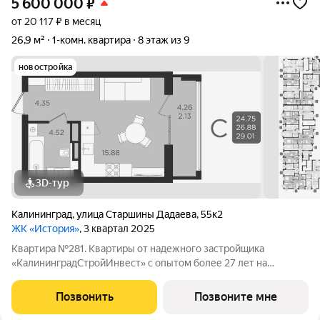
5 600 000
₽
от 20 117 ₽ в месяц
26,9 м²
1-комн. квартира
8 этаж из 9
новостройка
3D-тур
Калининград
,
улица Старшины Дадаева
,
55к2
ЖК «История»
, 3 квартал 2025
Квартира №281. Квартиры от надежного застройщика
«КалининградСтройИнвест» с опытом более 27 лет на
строительном рынке! Этапы строительства ЖК "История": 1
дом I этап 2 дом II, III, IX этап Расположение: Жилой квартал из
Позвонить
Позвоните мне
двух девятиэтажных домов