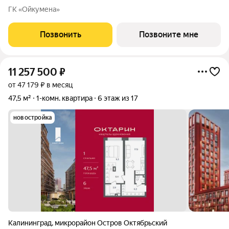
площадь: 42.9 кв.м., жилая: 12.7 кв.м., площадь просторной
ГК «Ойкумена»
кухни-столовой: 19.4 кв.м. Все окна выходят на одну сторону. В
квартире один балкон,
Позвонить
Позвоните мне
11 257 500
₽
от 47 179 ₽ в месяц
47,5 м²
1-комн. квартира
6 этаж из 17
новостройка
Калининград
,
микрорайон Остров Октябрьский