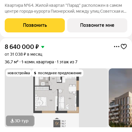
Квартира №64. Жилой квартал "Парад" расположен в самом
центре города-курорта Пионерский, между улиц Советская и
Комсомольская, в пяти минутах от моря. В проекте
представлены 1, 2, 3 -комнатные и двухуровневые квартиры
Позвонить
Позвоните мне
различной площади. Вместе с
8 640 000
₽
от 31 038 ₽ в месяц
36,7 м²
1-комн. квартира
1 этаж из 7
новостройка
последнее предложение
3D-тур