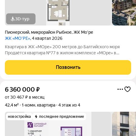
3D-тур
Пионерский
,
микрорайон Рыбное
,
ЖК Мо'ре
ЖК «МО’РЕ»
, 4 квартал 2026
Квартира в ЖК «МОре» 200 метров до Балтийского моря
Продаётся квартира №77 в жилом комплексе «МОре» в
Пионерском. ЖК расположен в курортной локации на
побережье между Пионерским и Светлогорском. До
Позвонить
Балтийского моря около 200 метров: рядом пляж,
6 360 000
₽
от 30 467 ₽ в месяц
42,4 м²
1-комн. квартира
4 этаж из 4
новостройка
последнее предложение