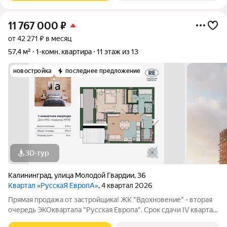
доступ
11 767 000
₽
от 42 271 ₽ в месяц
57,4 м²
1-комн. квартира
11 этаж из 13
новостройка
последнее предложение
3D-тур
Калининград
,
улица Молодой Гвардии
,
36
Квартал «РусскаЯ ЕвропА»
, 4 квартал 2026
Прямая продажа от застройщика! ЖК "Вдохновение" - вторая
очередь ЭКОквартала "Русская Европа". Срок сдачи IV квартал
2026 года. Впечатляющие квартиры с предчистовой отделкой,