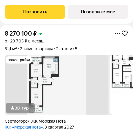
супермаркеты, остановки, поликлиника и салон красоты? Ваше
решение жилой квартал «Seven»! - Квартал из семи 9-ти
Позвонить
Позвоните мне
этажных домов - Современные и
8 270 100
₽
от 29 705 ₽ в месяц
51,1 м²
2-комн. квартира
2 этаж из 5
новостройка
3D-тур
Светлогорск
,
ЖК Морская Нота
ЖК «Морская нота»
, 3 квартал 2027