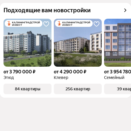
квадратного метра или площади
Самый дорогой 
108,15 млн ₽
Подходящие вам новостройки
объект
от 3 790 000 ₽
от 4 290 000 ₽
от 3 954 780
Этюд
Клевер
Семейный
84 квартиры
256 квартир
39 ква