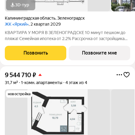
3D-тур
Калининградская область
,
Зеленоградск
ЖК «Яркий»
, 2 квартал 2029
КВАРТИРА У МОРЯ В ЗЕЛЕНОГРАДСКЕ 10 минут пешком до
пляжа! Семейная ипотека от 2.2% Рассрочка от застройщика
0% Траншевая ипотека от 1 500 руб в месяц Продается
квартира комфорт-класса в новом малоэтажном ЖК «Яркий» у
Позвонить
Позвоните мне
Балтийского моря, г.
9 544 710
₽
31,7 м²
1-комн. апартаменты
4 этаж из 4
новостройка