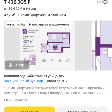
7 436 205
₽
от 35 622 ₽ в месяц
42,7 м²
1-комн. квартира
4 этаж из 4
новостройка
последнее предложение
3D-тур
Калининград
,
Байкальская улица
,
1к5
ЖК Сиреневый бульвар
, 3 квартал 2025
1-комн. квартира с предчистовой отделкой в ЖК "Сиреневый
бульвар" на 4 этаже. Общая площадь: 42.7 кв.м., жилая: 15.6
кв.м., площадь просторной кухни-столовой: 14.5 кв.м. Все окна
ГК «Ойкумена»
выходят на одну сторону. В квартире один балкон, один
совмещенный