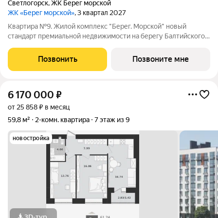
Светлогорск
,
ЖК Берег морской
ЖК «Берег морской»
, 3 квартал 2027
Квартира №9. Жилой комплекс "Берег. Морской" новый
стандарт премиальной недвижимости на берегу Балтийского
моря в курортном городе Светлогорск. ЖК "Берег. Морской"
часть масштабного жилого квартала "Берег" на Олимпийском
Позвонить
Позвоните мне
бульваре, недалеко от
6 170 000
₽
от 25 858 ₽ в месяц
59,8 м²
2-комн. квартира
7 этаж из 9
новостройка
3D-тур