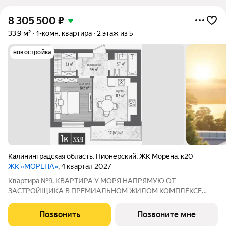
8 305 500
₽
33,9 м²
1-комн. квартира
2 этаж из 5
новостройка
Калининградская область
,
Пионерский
,
ЖК Морена
,
к20
ЖК «МОРЕНА»
, 4 квартал 2027
Квартира №9. КВАРТИРА У МОРЯ НАПРЯМУЮ ОТ
ЗАСТРОЙЩИКА В ПРЕМИАЛЬНОМ ЖИЛОМ КОМПЛЕКСЕ
«МОРЕНА» КВАРТИРЫ У МОРЯ В СОБСТВЕННОСТИ С правом
прописки полноценное жильё у моря, не апартаменты.
Позвонить
Позвоните мне
ЛОКАЦИЯ: Светлогорск, побережье Балтийского моря прямой