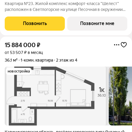
Квартира №23. Жилой комплекс комфорт-класса "Шелест"
расположен в Светлогорске на улице Песочная в окружении
высоких сосен и является настоящим уголком отдыха от
городской суеты. Дом состоит их пяти секций с переменной
Позвонить
Позвоните мне
этажностью: 1 - 4 секция 6
15 884 000
₽
от 53 507 ₽ в месяц
36,1 м²
1-комн. квартира
2 этаж из 4
новостройка