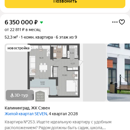
Позвонить
Это место, где сливаются воедино
6 350 000
₽
от 22 811 ₽ в месяц
52,3 м²
1-комн. квартира
6 этаж из 9
новостройка
3D-тур
Калининград
,
ЖК Сэвен
Жилой квартал SEVEN
, 4 квартал 2028
Квартира №253. Ищете идеальную квартиру с удобным
расположением? Рядом должны быть садик, школа,