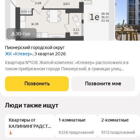
3D-тур
Пионерский городской округ
ЖК «Клевер»
, 3 квартал 2026
Квартира №108. Жилой комплекс «Клевер» расположился в
тихом прибрежном городе Пионерский, в границах улиц
Молодежная Рабочая - Хуторская в 900 метрах от
Балтийского моря. Комплекс состоит из 5 пятиэтажных домов.
Позвонить
Позвоните мне
Застройщиком спроектированы одно-,
Люди также ищут
Квартиры от
1-комнатные
2-комнатные
КАЛИНИНГРАДСТРОЙ
ИНВЕСТ
6336 предложений
5512 предложений