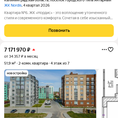
Калининградская область
,
посёлок городского типа Янтарный
ЖК Nordis
, 4 квартал 2026
Квартира №6. ЖК «Нордис» - это воплощение утонченного
стиля и современного комфорта. Сочетая в себе изысканный
дизайн и передовые технологии, он предлагает своим
жителям уникальное пространство для жизни и отдыха.
Позвонить
Квартиры в новом клубном доме для
7 171 970
₽
от 34 357 ₽ в месяц
51,9 м²
2-комн. квартира
4 этаж из 7
новостройка