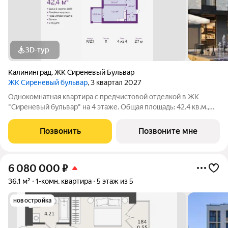
3D-тур
Калининград
,
ЖК Сиреневый Бульвар
ЖК Сиреневый бульвар
, 3 квартал 2027
Однокомнатная квартира с предчистовой отделкой в ЖК
"Сиреневый бульвар" на 4 этаже. Общая площадь: 42.4 кв.м.,
жилая: 15.6 кв.м., площадь просторной кухни-столовой: 13.4
кв.м. Все окна выходят на одну сторону. В квартире один
Позвонить
Позвоните мне
балкон, один совмещенный
6 080 000
₽
36,1 м²
1-комн. квартира
5 этаж из 5
новостройка