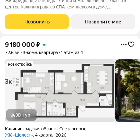
ЖК Фридланд 2 очередь - жилой комплекс бизнес-класса в
центре Калининграда со СПА-комплексом в доме,
круглогодичным подогреваемым бассейном во дворе и
собственной сервисной компанией, с функцией управления
Позвонить
Позвоните мне
квартирами и сдачи их в аренду. Ввод в
9 180 000
₽
72,6 м²
3-комн. квартира
1 этаж из 4
новостройка
3D-тур
Калининградская область
,
Светлогорск
ЖК «Шелест»
, 4 квартал 2026