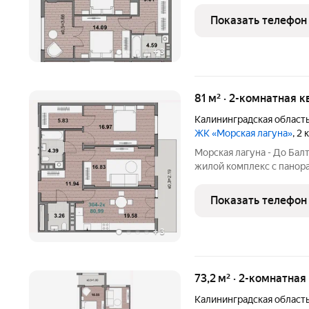
планировками. Подходит 
сдачи в аренду. Основные преимуществ
Показать телефон
панорамное
+
3
81 м² · 2-комнатная к
Калининградская област
ЖК «Морская лагуна»
, 2
Морская лагуна - До Ба
жилой комплекс с пано
планировками. Подходит 
сдачи в аренду. Основные преимуществ
Показать телефон
панорамное
+
3
73,2 м² · 2-комнатная
Калининградская област