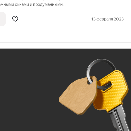
рамными окнами и продуманными
как для жизни, так и для инвестиций и
а: первая береговая линия
13 февраля 2023
Ж
До 100 тыс. ₽