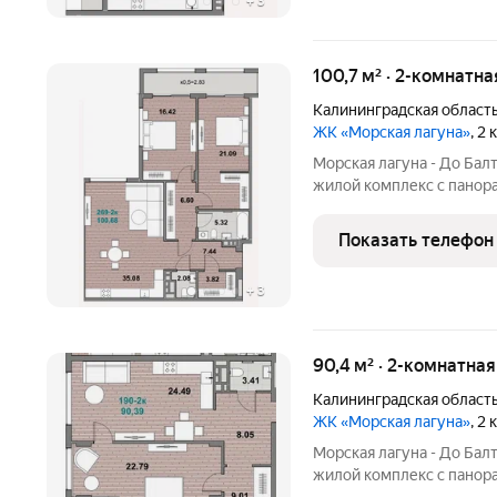
+
3
100,7 м² · 2-комнатна
Калининградская област
ЖК «Морская лагуна»
, 2
Морская лагуна - До Ба
жилой комплекс с пано
планировками. Подходит 
сдачи в аренду. Основные преимуществ
Показать телефон
панорамное
+
3
90,4 м² · 2-комнатна
Калининградская област
ЖК «Морская лагуна»
, 2
Морская лагуна - До Ба
жилой комплекс с пано