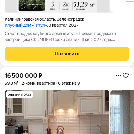
Калининградская область
,
Зеленоградск
Клубный дом «Титул»
, 3 квартал 2027
Старт продаж клубного дома «Титул» Прямая продажа от
застройщика СК «МПК»! Сроки сдачи - III кв. 2027 года.
Клубный дом «Титул» создан для тех, кто ценит приватность,
стремится к эксклюзивности во всем, желает наслаждаться
Позвонить
неспешной жизнью у моря,
16 500 000
₽
59,8 м²
2-комн. квартира
6 этаж из 9
онлайн показ