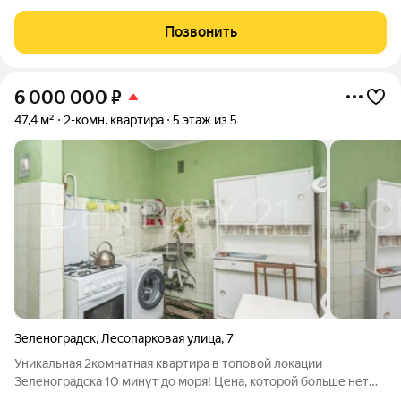
Клубный дом «Титул» создан для тех, кто ценит приватность,
стремится к эксклюзивности во всем, желает наслаждаться
Позвонить
неспешной жизнью у моря,
6 000 000
₽
47,4 м²
2-комн. квартира
5 этаж из 5
Зеленоградск
,
Лесопарковая улица
,
7
Уникальная 2комнатная квартира в топовой локации
Зеленоградска 10 минут до моря! Цена, которой больше нет
Если вы ищете квартиру в Зеленоградске, где каждый день