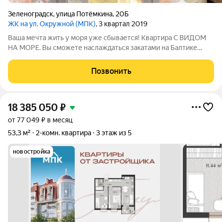
Зеленоградск
,
улица Потёмкина
,
20Б
ЖК на ул. Окружной (МПК)
, 3 квартал 2019
Ваша мечта жить у моря уже сбывается! Квартира С ВИДОМ
НА МОРЕ. Вы сможете наслаждаться закатами на Балтике
каждый вечер, сидя на широком комфортном подоконнике,
завернувшись в плед, с бокалом вина. Это она - ваша
Позвонить
идеальная 2-кoмнатная просторная,
18 385 050
₽
от 77 049 ₽ в месяц
53,3 м²
2-комн. квартира
3 этаж из 5
новостройка