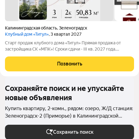
Калининградская область
,
Зеленоградск
Клубный дом «Титул»
, 3 квартал 2027
Старт продаж клубного дома «Титул» Прямая продажа от
застройщика СК «МПК»! Сроки сдачи - III кв. 2027 года.
Клубный дом «Титул» создан для тех, кто ценит приватность,
стремится к эксклюзивности во всем, желает наслаждаться
Позвонить
неспешной жизнью у моря,
Сохраняйте поиск и не упускайте
новые объявления
Купить квартиру, 2-комн., рядом: озеро, Ж/Д станция:
Зеленоградск-2 (Приморье) в Калининградской
области
Сохранить поиск