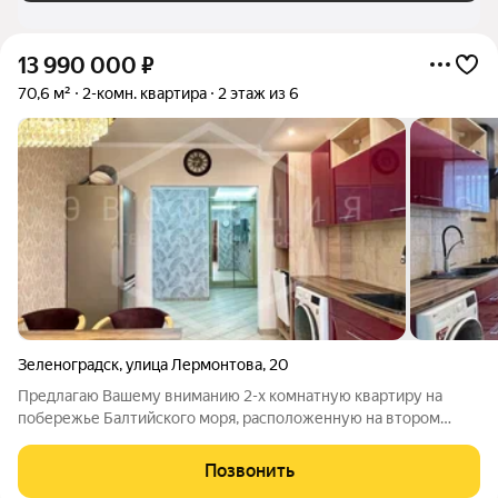
13 990 000
₽
70,6 м²
2-комн. квартира
2 этаж из 6
Зеленоградск
,
улица Лермонтова
,
20
Предлагаю Вашему вниманию 2-х комнатную квартиру на
побережье Балтийского моря, расположенную на втором
этаже шестиэтажного кирпичного дома. Планировка квартиры
очень удобная: Две просторные комнаты 23 и 14.3 м Светлая
Позвонить
кухня-гостиная -14 м