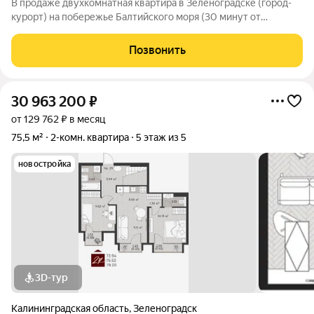
В продаже двухкомнатная квартира в Зеленоградске (город-
курорт) на побережье Балтийского моря (30 минут от
Калининграда) Жилая комната 18,4 м, Жилая комната 14,9 м,
Кухня 9,7 м: мебель и техника входят в комплект.
Позвонить
Совмещённый санузел 3,8 м, выполнен
30 963 200
₽
от 129 762 ₽ в месяц
75,5 м²
2-комн. квартира
5 этаж из 5
новостройка
3D-тур
Калининградская область
,
Зеленоградск