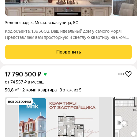
Зеленоградск
,
Московская улица
,
60
Код объекта: 1395602. Ваш идеальный дом у самого моря!
Представляем вам просторную и светлую квартиру на 6-ом
этаже 9-этажного кирпичного дома в ЖК Куршский -
идеальное место для вашей семьи! Этот уютный уголок
Позвонить
расположен в экологически чистом районе
17 790 500
₽
от 74 557 ₽ в месяц
50,8 м²
2-комн. квартира
3 этаж из 5
новостройка