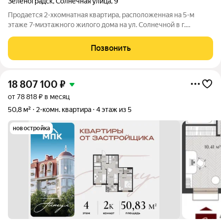
Зеленоградск
,
Солнечная улица
,
9
Продается 2-хкомнатная квартира, расположенная на 5-м
этаже 7-миэтажного жилого дома на ул. Солнечной в г.
Зеленоградске. Общая площадь- 55 кв.м. Комнаты
изолированные- 22/10 кв.м., кухня-10 кв.м. Автономное
Позвонить
газовое отпение. В квартире сделан
18 807 100
₽
от 78 818 ₽ в месяц
50,8 м²
2-комн. квартира
4 этаж из 5
новостройка