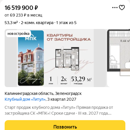
16 519 900
₽
от 69 233 ₽ в месяц
53,3 м²
2-комн. квартира
1 этаж из 5
новостройка
Калининградская область
,
Зеленоградск
Клубный дом «Титул»
, 3 квартал 2027
Старт продаж клубного дома «Титул» Прямая продажа от
застройщика СК «МПК»! Сроки сдачи - III кв. 2027 года.
Клубный дом «Титул» создан для тех, кто ценит приватность,
стремится к эксклюзивности во всем, желает наслаждаться
Позвонить