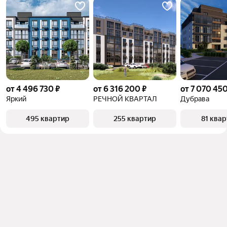
от 4 496 730 ₽
от 6 316 200 ₽
от 7 070 450
Яркий
РЕЧНОЙ КВАРТАЛ
Дубрава
495 квартир
255 квартир
81 ква