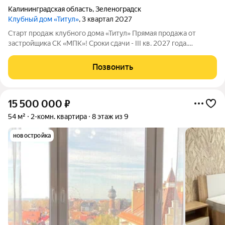
Калининградская область
,
Зеленоградск
Клубный дом «Титул»
, 3 квартал 2027
Старт продаж клубного дома «Титул» Прямая продажа от
застройщика СК «МПК»! Сроки сдачи - III кв. 2027 года.
Клубный дом «Титул» создан для тех, кто ценит приватность,
стремится к эксклюзивности во всем, желает наслаждаться
Позвонить
неспешной жизнью у моря,
15 500 000
₽
54 м²
2-комн. квартира
8 этаж из 9
новостройка