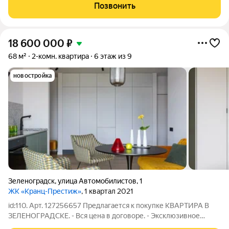
стремится к эксклюзивности во всем, желает наслаждаться
Позвонить
неспешной жизнью у моря,
18 600 000
₽
68 м²
2-комн. квартира
6 этаж из 9
новостройка
Зеленоградск
,
улица Автомобилистов
,
1
ЖК «Кранц-Престиж»
, 1 квартал 2021
id:110. Арт. 127256657 Предлагается к покупке КВАРТИРА В
ЗЕЛЕНОГРАДСКЕ. - Вся цена в договоре. - Эксклюзивное
предложение. - Дизайнерский ремонт выполнен из