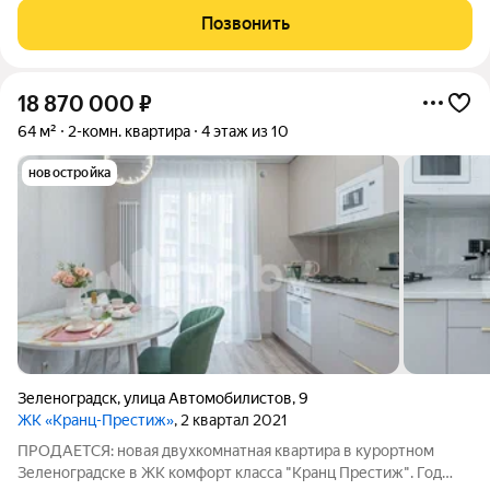
качественных, дорогих материалов. - Все продумано до
Позвонить
мелочей. - Общая площадь квартиры 68 м2
18 870 000
₽
64 м²
2-комн. квартира
4 этаж из 10
новостройка
Зеленоградск
,
улица Автомобилистов
,
9
ЖК «Кранц-Престиж»
, 2 квартал 2021
ПРОДАЕТСЯ: новая двухкомнатная квартира в курортном
Зеленоградске в ЖК комфорт класса "Кранц Престиж". Год