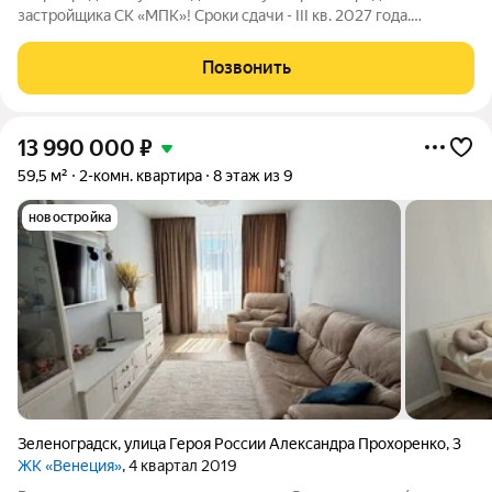
застройщика СК «МПК»! Сроки сдачи - III кв. 2027 года.
Клубный дом «Титул» создан для тех, кто ценит приватность,
стремится к эксклюзивности во всем, желает наслаждаться
Позвонить
неспешной жизнью у моря,
13 990 000
₽
59,5 м²
2-комн. квартира
8 этаж из 9
новостройка
Зеленоградск
,
улица Героя России Александра Прохоренко
,
3
ЖК «Венеция»
, 4 квартал 2019