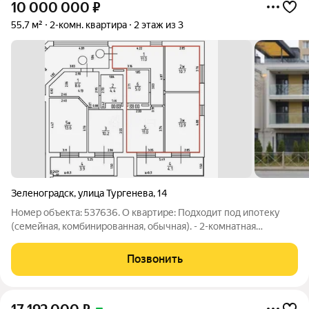
10 000 000
₽
55,7 м²
2-комн. квартира
2 этаж из 3
Зеленоградск
,
улица Тургенева
,
14
Номер объекта: 537636. О квартире: Подходит под ипотеку
(семейная, комбинированная, обычная). - 2-комнатная
квартира. - Общая площадь с холодными помещениями с коэф.
0.5 55.7 м2, общ. площадь без холодных помещений 51.6 м2,
Позвонить
жилая 24.6 м2, кухня 11.0