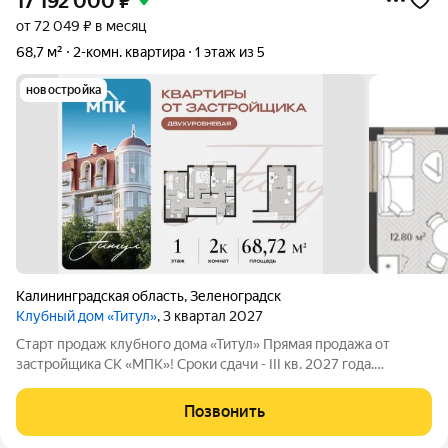
17 192 000
₽
от 72 049 ₽ в месяц
68,7 м²
2-комн. квартира
1 этаж из 5
новостройка
Калининградская область
,
Зеленоградск
Клубный дом «Титул»
, 3 квартал 2027
Старт продаж клубного дома «Титул» Прямая продажа от
застройщика СК «МПК»! Сроки сдачи - III кв. 2027 года.
Клубный дом «Титул» создан для тех, кто ценит приватность,
стремится к эксклюзивности во всем, желает наслаждаться
Позвонить
неспешной жизнью у моря,