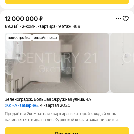
неспешной жизнью у моря,
12 000 000
₽
69,2 м²
2-комн. квартира
9 этаж из 9
новостройка
онлайн показ
Зеленоградск
,
Большая Окружная улица
,
4А
ЖК «Аквамарин»
, 4 квартал 2020
Продаётся 2комнатная квартира, в которой каждый день
начинается с вида на лес Куршской косы и заканчивается
закатами на Балтийском море. Это редкое пространство, где
природа ваш постоянный сосед. 9 этаж, огромная лоджия на
Позвонить