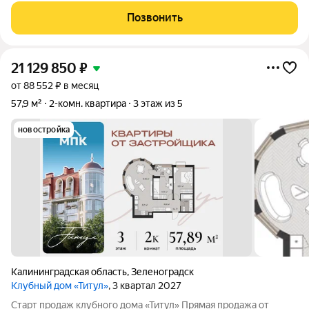
начинается с моря, а вокруг зелень, тишина и курортная
Позвонить
атмосфера, то это предложение
21 129 850
₽
от 88 552 ₽ в месяц
57,9 м²
2-комн. квартира
3 этаж из 5
новостройка
Калининградская область
,
Зеленоградск
Клубный дом «Титул»
, 3 квартал 2027
Старт продаж клубного дома «Титул» Прямая продажа от