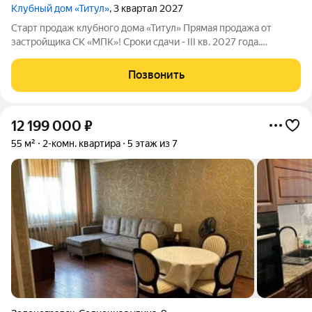
Клубный дом «Титул»
, 3 квартал 2027
Старт продаж клубного дома «Титул» Прямая продажа от
застройщика СК «МПК»! Сроки сдачи - III кв. 2027 года.
Клубный дом «Титул» создан для тех, кто ценит приватность,
стремится к эксклюзивности во всем, желает наслаждаться
Позвонить
неспешной жизнью у моря,
12 199 000
₽
55 м²
2-комн. квартира
5 этаж из 7