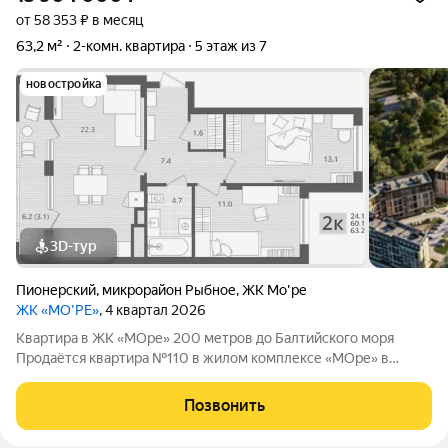
от 58 353 ₽ в месяц
63,2 м²
2-комн. квартира
5 этаж из 7
новостройка
3D-тур
Пионерский
,
микрорайон Рыбное
,
ЖК Мо'ре
ЖК «МО’РЕ»
, 4 квартал 2026
Квартира в ЖК «МОре» 200 метров до Балтийского моря
Продаётся квартира №110 в жилом комплексе «МОре» в
Пионерском. ЖК расположен в курортной локации на
побережье между Пионерским и Светлогорском. До
Позвонить
Балтийского моря около 200 метров: рядом пляж,