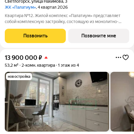
Светлогорск
,
улица Нахимова
,
3
ЖК «Палатиум»
, 4 квартал 2026
Квартира №12. Жилой комплекс «Палатиум» представляет
собой комплексную застройку, состоящую из монолитно-
кирпичных зданий. Застройщиком спроектированы квартиры с
различными планировками. Выполняется предчистовая
Позвонить
Позвоните мне
отделка. Благоустройство прилегающей
13 900 000
₽
53,2 м²
2-комн. квартира
1 этаж из 4
новостройка