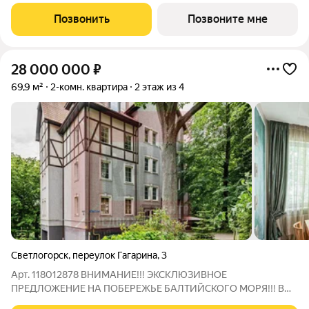
Молодежная Рабочая - Хуторская в 900 метрах от
Балтийского моря. Комплекс состоит из 5 пятиэтажных домов.
Позвонить
Позвоните мне
Застройщиком спроектированы одно-,
28 000 000
₽
69,9 м²
2-комн. квартира
2 этаж из 4
Светлогорск
,
переулок Гагарина
,
3
Арт. 118012878 ВНИМАНИЕ!!! ЭКСКЛЮЗИВНОЕ
ПРЕДЛОЖЕНИЕ НА ПОБЕРЕЖЬЕ БАЛТИЙСКОГО МОРЯ!!! В
живописной зоне курортного города Светлогорск, в