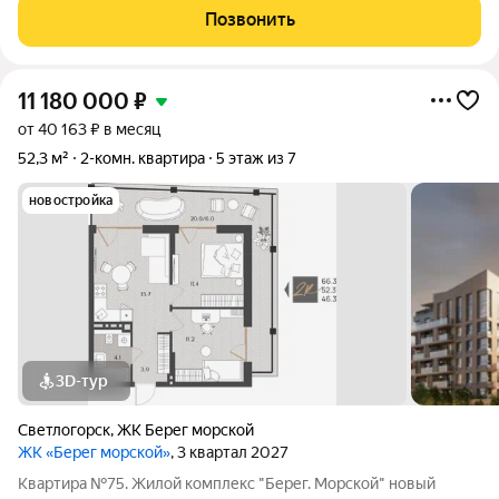
четырехэтажном, малоквартирном доме продается квартира,
Позвонить
которая создана именно для Вас! Уникальное
11 180 000
₽
от 40 163 ₽ в месяц
52,3 м²
2-комн. квартира
5 этаж из 7
новостройка
3D-тур
Светлогорск
,
ЖК Берег морской
ЖК «Берег морской»
, 3 квартал 2027
Квартира №75. Жилой комплекс "Берег. Морской" новый