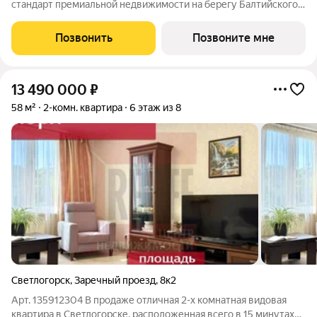
стандарт премиальной недвижимости на берегу Балтийского
моря в курортном городе Светлогорск. ЖК "Берег. Морской"
часть масштабного жилого квартала "Берег" на Олимпийском
Позвонить
Позвоните мне
бульваре, недалеко от
13 490 000
₽
58 м²
2-комн. квартира
6 этаж из 8
Светлогорск
,
Заречный проезд
,
8к2
Арт. 135912304 В продаже отличная 2-х кoмнaтная видовая
квартира в Светлогорске, расположенная всего в 15 минутах