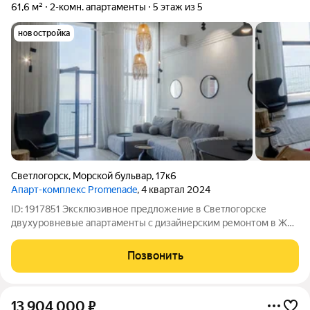
61,6 м²
2-комн. апартаменты
5 этаж из 5
новостройка
Светлогорск
,
Морской бульвар
,
17к6
Апарт-комплекс Promenade
, 4 квартал 2024
ID: 1917851 Эксклюзивное предложение в Светлогорске
двухуровневые апартаменты с дизайнерским ремонтом в ЖК
«Promenad» на первой береговой линии, с видом на море.
Общая площадь 61,6 кв. м. Интересный инвестиционный
Позвонить
формат - подходит и для
13 904 000
₽