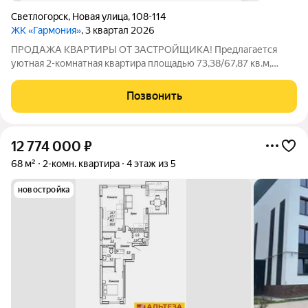
Светлогорск
,
Новая улица
,
108-114
ЖК «Гармония»
, 3 квартал 2026
ПРОДАЖА КВАРТИРЫ ОТ ЗАСТРОЙЩИКА! Предлагается
уютная 2-комнатная квартира площадью 73,38/67,87 кв.м,
расположенная на 4-ом этаже 7-ми этажного жилого
комплекса бизнес-класса «Гармония». Удачное планировочное
Позвонить
решение позволяет организовать комфортное
12 774 000
₽
68 м²
2-комн. квартира
4 этаж из 5
новостройка