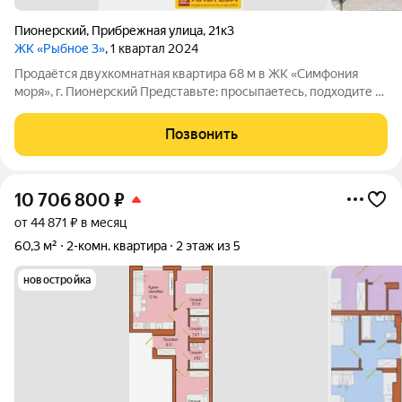
Пионерский
,
Прибрежная улица
,
21к3
ЖК «Рыбное 3»
, 1 квартал 2024
Продаётся двухкомнатная квартира 68 м в ЖК «Симфония
моря», г. Пионерский Представьте: просыпаетесь, подходите к
окну и перед вами Балтийское море. Эта квартира дарит
именно такой опыт: из окон открывается прямой вид на море .
Позвонить
Идеальный вариант для
10 706 800
₽
от 44 871 ₽ в месяц
60,3 м²
2-комн. квартира
2 этаж из 5
новостройка