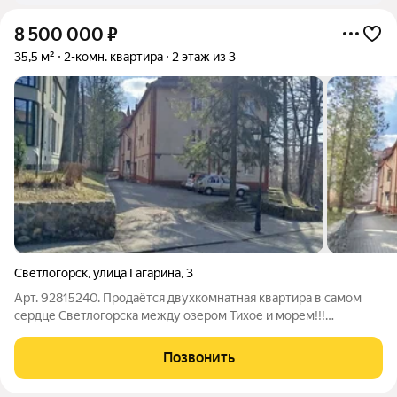
8 500 000
₽
35,5 м²
2-комн. квартира
2 этаж из 3
Светлогорск
,
улица Гагарина
,
3
Арт. 92815240. Продаётся двухкомнатная квартира в самом
сердце Светлогорска между озером Тихое и морем!!!
Небольшая, тёплая и светлая квартира с характером: дом
после реконструкции, второй этаж трёхэтажного дома
Позвонить
идеальное сочетание городской