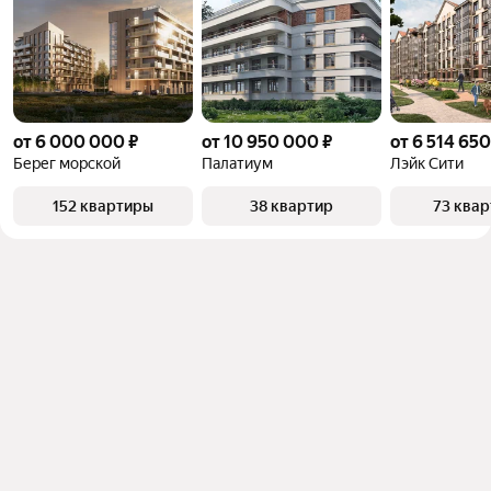
от 6 000 000 ₽
от 10 950 000 ₽
от 6 514 650
Берег морской
Палатиум
Лэйк Сити
152 квартиры
38 квартир
73 ква