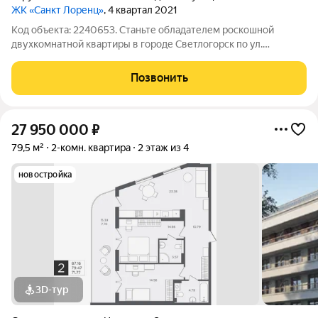
ЖК «Санкт Лоренц»
, 4 квартал 2021
Код объекта: 2240653. Станьте обладателем роскошной
двухкомнатной квартиры в городе Светлогорск по ул.
Молодежная (Сальское) Эстетика и комфорт в одном месте! В
квартире выполнен дизайнерский ремонт. Автономное
Позвонить
отопление. По всей квартире полы с
27 950 000
₽
79,5 м²
2-комн. квартира
2 этаж из 4
новостройка
3D-тур