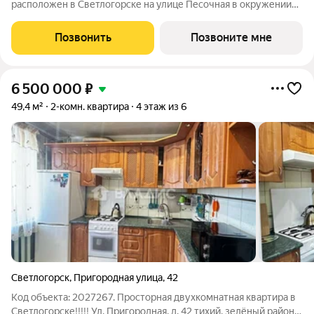
расположен в Светлогорске на улице Песочная в окружении
высоких сосен и является настоящим уголком отдыха от
городской суеты. Дом состоит их пяти секций с переменной
Позвонить
Позвоните мне
этажностью: 1 - 4 секция 6
6 500 000
₽
49,4 м²
2-комн. квартира
4 этаж из 6
Светлогорск
,
Пригородная улица
,
42
Код объекта: 2027267. Просторная двухкомнатная квартира в
Светлогорске!!!!! Ул. Пригородная, д. 42 тихий, зелёный район,