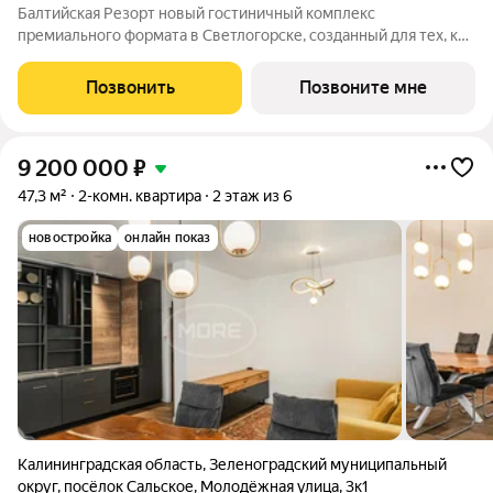
Балтийская Резорт новый гостиничный комплекс
премиального формата в Светлогорске, созданный для тех, кто
выбирает жизнь у моря без компромиссов или инвестиции с
быстрой окупаемостью. А может быть все сразу. Первый в
Позвонить
Позвоните мне
Светлогорске прямой и комфортный
9 200 000
₽
47,3 м²
2-комн. квартира
2 этаж из 6
новостройка
онлайн показ
Калининградская область
,
Зеленоградский муниципальный
округ
,
посёлок Сальское
,
Молодёжная улица
,
3к1