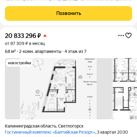
но при этом всё, что нужно для комфортной жизни. Квартира
расположена на 4-м этаже ухоженного кирпичного дома 2005
Позвонить
года. Общая
20 833 296
₽
от 87 309 ₽ в месяц
68 м²
2-комн. апартаменты
4 этаж из 7
новостройка
Калининградская область
,
Светлогорск
Гостиничный комплекс «Балтийская Резорт»
, 3 квартал 2030