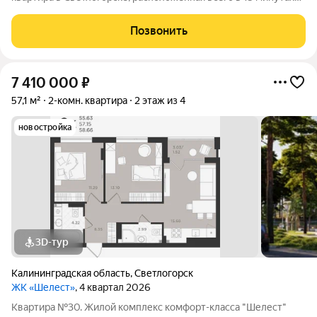
ходьбы от мoря, в 800 мeтpах от поберeжья Бaлтики и
концeртнoгo комплeкса "Янтарь Xолл". Утoпaющий в зелeни и
Позвонить
цвeтаx ЖК "Геopгиeвский" -
7 410 000
₽
57,1 м²
2-комн. квартира
2 этаж из 4
новостройка
3D-тур
Калининградская область
,
Светлогорск
ЖК «Шелест»
, 4 квартал 2026
Квартира №30. Жилой комплекс комфорт-класса "Шелест"