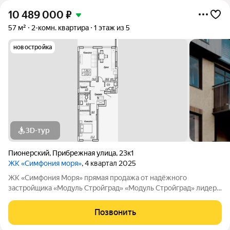
10 489 000
₽
57 м²
2-комн. квартира
1 этаж из 5
новостройка
3D-тур
Пионерский
,
Прибрежная улица
,
23к1
ЖК «Симфония моря»
, 4 квартал 2025
ЖK «Симфония Моря» прямая продажа от надёжного
застройщика «Мoдуль Стpoйгpaд» «Модуль Стройград» лидер
строительного рынка с 22-летним опытом! Входит в ТОП-100
самых надёжных компаний России (ЕРЗ). Создаём уютные
Позвонить
пространства для тысяч семей.