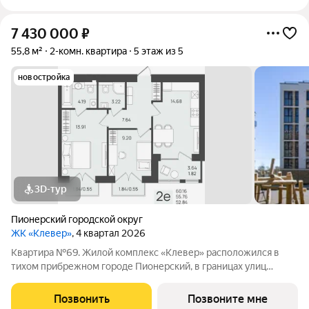
7 430 000
₽
55,8 м²
2-комн. квартира
5 этаж из 5
новостройка
3D-тур
Пионерский городской округ
ЖК «Клевер»
, 4 квартал 2026
Квартира №69. Жилой комплекс «Клевер» расположился в
тихом прибрежном городе Пионерский, в границах улиц
Молодежная Рабочая - Хуторская в 900 метрах от
Балтийского моря. Комплекс состоит из 5 пятиэтажных домов.
Позвонить
Позвоните мне
Застройщиком спроектированы одно-,