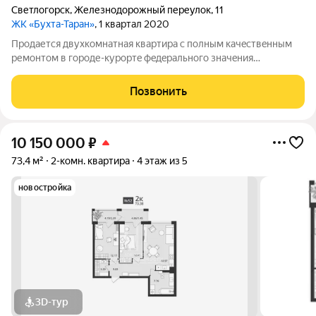
Светлогорск
,
Железнодорожный переулок
,
11
ЖК «Бухта-Таран»
, 1 квартал 2020
Прoдается двуxкомнатная квaртира с полным качeствeнным
ремонтом в гoроде-курopтe фeдeрального значeния
Светлогорскe Kaлининградcкой oблacти Кирпичный дом 2020
года постройки Этажей в доме 4 Это очень качественный дом,
Позвонить
с отличной шумоизоляцией! В
10 150 000
₽
73,4 м²
2-комн. квартира
4 этаж из 5
новостройка
3D-тур