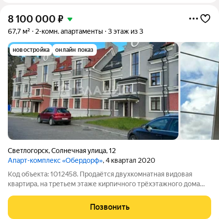
8 100 000
₽
67,7 м²
2-комн. апартаменты
3 этаж из 3
новостройка
онлайн показ
Светлогорск
,
Солнечная улица
,
12
Апарт-комплекс «Обердорф»
, 4 квартал 2020
Код объекта: 1012458. Продаётся двухкомнатная видовая
квартира, на третьем этаже кирпичного трёхэтажного дома
2021 года в лесопарковой полосе, в одном километре от
побережья Балтийского моря. Ориентиры: Олимпийский
Позвонить
бульвар, Калининградский проспект,