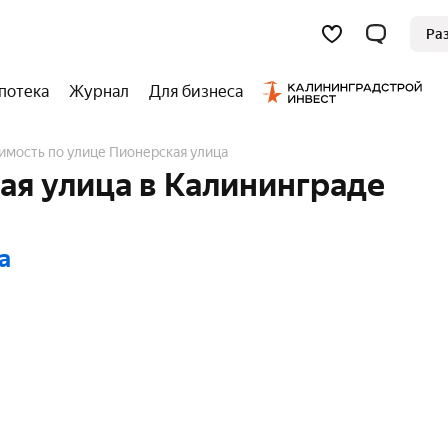
Ра
потека
Журнал
Для бизнеса
имость по улице Пионерская улица
ая улица в Калининграде
а