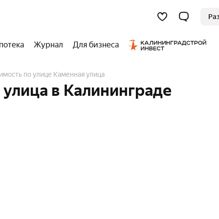
Ра
потека
Журнал
Для бизнеса
имость по улице Каменная улица
 улица в Калининграде