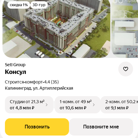
скидка 1%
3D-тур
Setl Group
Консул
Строится
•
комфорт
•
4.4 (35)
Калининград, ул. Артиллерийская
Студии
от 21,3 м²
1-комн.
от 49 м²
2-комн.
от 50,2 
от 4,8 млн ₽
от 10,6 млн ₽
от 9,1 млн ₽
Позвонить
Позвоните мне