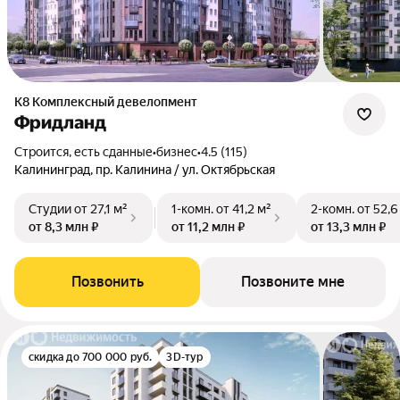
К8 Комплексный девелопмент
Фридланд
Строится, есть сданные
•
бизнес
•
4.5 (115)
Калининград, пр. Калинина / ул. Октябрьская
Студии
от 27,1 м²
1-комн.
от 41,2 м²
2-комн.
от 52,6
от 8,3 млн ₽
от 11,2 млн ₽
от 13,3 млн ₽
Позвонить
Позвоните мне
скидка до 700 000 руб.
3D-тур