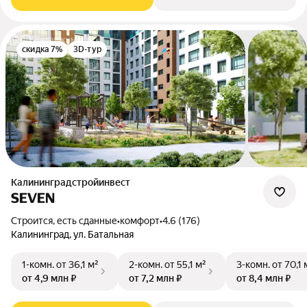
скидка 7%
3D-тур
Калининградстройинвест
SEVEN
Строится, есть сданные
•
комфорт
•
4.6 (176)
Калининград, ул. Батальная
1-комн.
от 36,1 м²
2-комн.
от 55,1 м²
3-комн.
от 70,1 
от 4,9 млн ₽
от 7,2 млн ₽
от 8,4 млн ₽