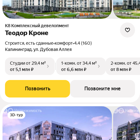
К8 Комплексный девелопмент
Теодор Кроне
Строится, есть сданные
•
комфорт
•
4.4 (160)
Калининград, ул. Дубовая Аллея
Студии
от 29,4 м²
1-комн.
от 34,4 м²
2-комн.
от 45,
от 5,1 млн ₽
от 6,6 млн ₽
от 8 млн ₽
Позвонить
Позвоните мне
3D-тур