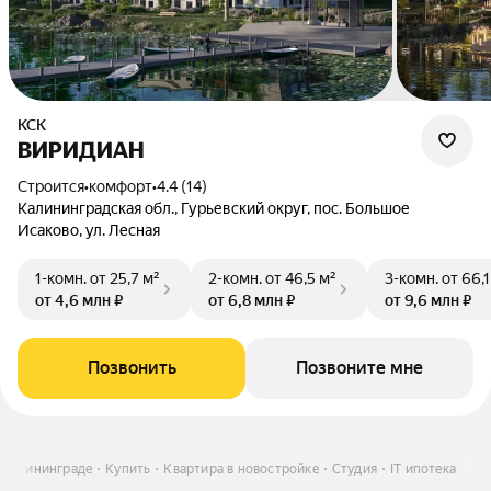
КСК
ВИРИДИАН
Строится
•
комфорт
•
4.4 (14)
Калининградская обл., Гурьевский округ, пос. Большое
Исаково, ул. Лесная
1-комн.
от 25,7 м²
2-комн.
от 46,5 м²
3-комн.
от 66,1
от 4,6 млн ₽
от 6,8 млн ₽
от 9,6 млн ₽
Позвонить
Позвоните мне
 Калининграде
Купить
Квартира в новостройке
Студия
IT ипотека