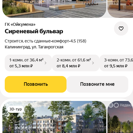
ГК «Ойкумена»
Сиреневый бульвар
Строится, есть сданные
•
комфорт
•
4.5 (158)
Калининград, ул. Таганрогская
1-комн.
от 36,4 м²
2-комн.
от 61,6 м²
3-комн.
от 73,
от 5,3 млн ₽
от 8,4 млн ₽
от 9,5 млн ₽
Позвонить
Позвоните мне
3D-тур