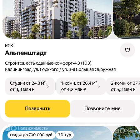
КСК
Альпенштадт
Строится, есть сданные
•
комфорт
•
4.3 (103)
Калининград, ул. Горького / ул. 3-я Большая Окружная
Студии
от 24,8 м²
1-комн.
от 26,4 м²
2-комн.
от 37,
от 3,8 млн ₽
от 4,2 млн ₽
от 5,3 млн ₽
Позвонить
Позвоните мне
скидка до 700 000 руб.
3D-тур