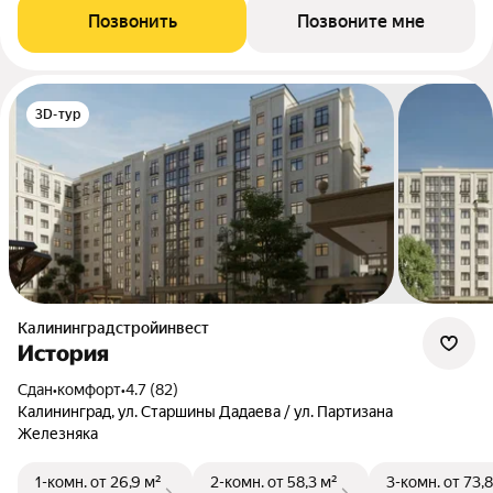
Позвонить
Позвоните мне
3D-тур
Калининградстройинвест
История
Сдан
•
комфорт
•
4.7 (82)
Калининград, ул. Старшины Дадаева / ул. Партизана
Железняка
1-комн.
от 26,9 м²
2-комн.
от 58,3 м²
3-комн.
от 73,8