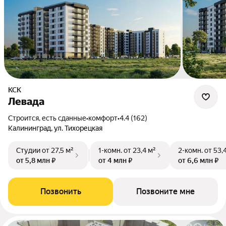
КСК
Левада
Строится, есть сданные
•
комфорт
•
4.4 (162)
Калининград, ул. Тихорецкая
Студии
от 27,5 м²
1-комн.
от 23,4 м²
2-комн.
от 53,
от 5,8 млн ₽
от 4 млн ₽
от 6,6 млн ₽
Позвонить
Позвоните мне