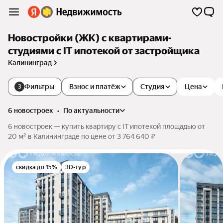
Новостройки (ЖК) с квартирами-
студиями с IT ипотекой от застройщика
Калининград
Фильтры
Взнос и платёж
Студия
Цена
3
6 новостроек
•
по актуальности
6 новостроек — купить квартиру с IT ипотекой площадью от
20 м² в Калининграде по цене от 3 764 640 ₽
скидка до 15%
3D-тур