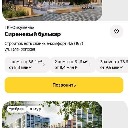
ГК «Ойкумена»
Сиреневый бульвар
Строится, есть сданные
•
комфорт
•
4.5 (157)
ул. Таганрогская
1-комн.
от 36,4 м²
2-комн.
от 61,6 м²
3-комн.
от 73,
от 5,3 млн ₽
от 8,4 млн ₽
от 9,5 млн ₽
Позвонить
трейд-ин
3D-тур