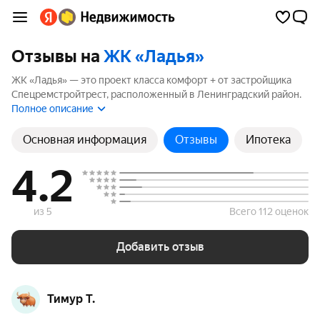
Отзывы на
ЖК «Ладья»
ЖК «Ладья» — это проект класса комфорт + от застройщика
Спецремстройтрест, расположенный в Ленинградский район.
Комплекс включает 7 корпусов высотой до 0 этажей. Если вы
Полное описание
планируете купить квартиру в ЖК «Ладья», ознакомьтесь с
отзывами покупателей и жителей района. Мы рассчитали
Основная информация
Отзывы
Ипотека
рейтинг на основе 37 отзывов, чтобы помочь вам сделать
правильный выбор.
4.2
из 5
Всего 112 оценок
Добавить отзыв
Тимур Т.