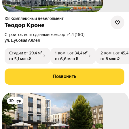
К8 Комплексный девелопмент
Теодор Кроне
Строится, есть сданные
•
комфорт
•
4.4 (160)
ул. Дубовая Аллея
Студии
от 29,4 м²
1-комн.
от 34,4 м²
2-комн.
от 45,4
от 5,1 млн ₽
от 6,6 млн ₽
от 8 млн ₽
Позвонить
3D-тур