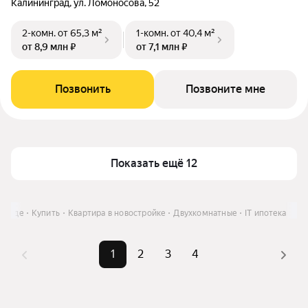
Калининград, ул. Ломоносова, 52
2-комн.
от 65,3 м²
1-комн.
от 40,4 м²
от 8,9 млн ₽
от 7,1 млн ₽
Позвонить
Позвоните мне
Показать ещё 12
нграде
Купить
Квартира в новостройке
Двухкомнатные
IT ипотека
1
2
3
4