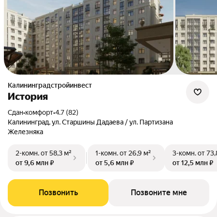
Калининградстройинвест
История
Сдан
•
комфорт
•
4.7 (82)
Калининград, ул. Старшины Дадаева / ул. Партизана
Железняка
2-комн.
от 58,3 м²
1-комн.
от 26,9 м²
3-комн.
от 73,
от 9,6 млн ₽
от 5,6 млн ₽
от 12,5 млн ₽
Позвонить
Позвоните мне