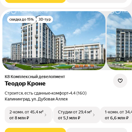
скидка до 15%
3D-тур
К8 Комплексный девелопмент
Теодор Кроне
Строится, есть сданные
•
комфорт
•
4.4 (160)
Калининград, ул. Дубовая Аллея
2-комн.
от 45,4 м²
Студии
от 29,4 м²
1-комн.
от 34,
от 8 млн ₽
от 5,1 млн ₽
от 6,6 млн ₽