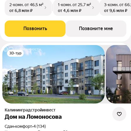
2-комн.
от 46,5 м²
1-комн.
от 25,7 м²
3-комн.
от 66,
от 6,8 млн ₽
от 4,6 млн ₽
от 9,6 млн ₽
Позвонить
Позвоните мне
3D-тур
Калининградстройинвест
Дом на Ломоносова
Сдан
•
комфорт
•
4 (134)