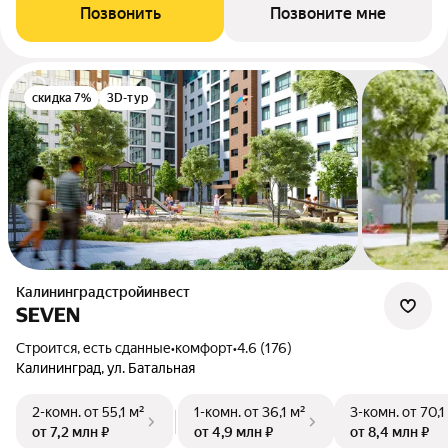
Позвонить
Позвоните мне
скидка 7%
3D-тур
Калининградстройинвест
SEVEN
Строится, есть сданные
•
комфорт
•
4.6 (176)
Калининград, ул. Батальная
2-комн.
от 55,1 м²
1-комн.
от 36,1 м²
3-комн.
от 70,1
от 7,2 млн ₽
от 4,9 млн ₽
от 8,4 млн ₽