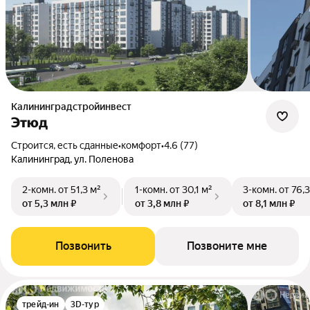
Калининградстройинвест
Этюд
Строится, есть сданные
•
комфорт
•
4.6 (77)
Калининград, ул. Поленова
2-комн.
от 51,3 м²
1-комн.
от 30,1 м²
3-комн.
от 76,3
от 5,3 млн ₽
от 3,8 млн ₽
от 8,1 млн ₽
Позвонить
Позвоните мне
трейд-ин
3D-тур