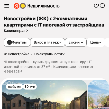
Новостройки (ЖК) с 2-комнатными
квартирами с IT ипотекой от застройщика
Калининград
Фильтры
Взнос и платёж
2 комн.
Цена
3
41 новостройка
•
по актуальности
41 новостройка — купить двухкомнатную квартиру с IT
ипотекой площадью от 37 м² в Калининграде по цене от
4 964 326 ₽
трейд-ин
3D-тур