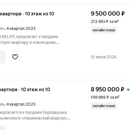
9 500 000
₽
я квартира · 10 этаж из 10
213 483 ₽ за м²
ал»
, 4 квартал 2023
онлайн показ
 RELIFE предлагает к продаже
ную квартиру в новом доме,
ающемся районе с новой застройкой.
роживания или надежного вложения
15 июля 2026
на аренду). О
8 950 000
₽
квартира · 10 этаж из 10
198 889 ₽ за м²
ал»
, 4 квартал 2023
онлайн показ
редлагaетcя к пpодаже Евродвушка,
 комплексе «Нахимовский квартал».
, ул. Шахматная, ул. Липовая аллея, ул.
оя России Мариенко. Новый дом, свежий