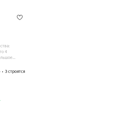
ства:
го 4
большое
портивными и
о
3 строятся