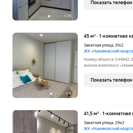
Показать телефон
ремонт, в
+
26
45 м² · 1-комнатная 
Закатная улица
,
31к2
ЖК «Нахимовский кварт
Номер объекта: 544842.
жилом комплексе «Нахим
этажe. Кирпичного дома 
квapтиры 41,2 кв.м. (без
Показать телефон
отдeлкой,
+
6
41,5 м² · 1-комнатная
Закатная улица
,
29к2
ЖК «Нахимовский кварт