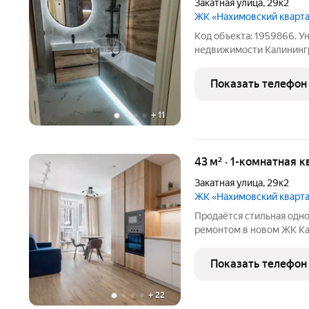
Закатная улица
,
29к2
ЖК «Нахимовский кварт
Код объекта: 1959866. 
недвижимости Калининграда просторная и уютная к
современном жилом комп
площадью 45 кв. м на 8 э
Показать телефон
Закатная улица, 29к2.
+
11
43 м² · 1-комнатная 
Закатная улица
,
29к2
ЖК «Нахимовский кварт
Продаётся стильная одн
ремонтом в новом ЖК Ка
уютная однокомнатная к
комплексе. Объект идеа
Показать телефон
проживания, так и для в
+
22