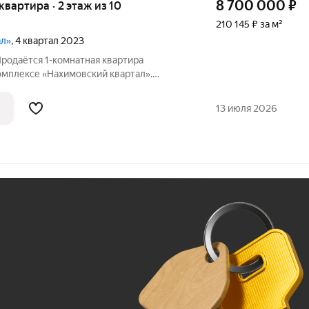
8 700 000
₽
 квартира · 2 этаж из 10
210 145 ₽ за м²
ал»
, 4 квартал 2023
Продаётся 1-комнатная квaртиpа
омплексе «Нахимовский квартал».
. Новый кирпичный дом 2023 года
т. Общая площадь квapтиры 44,17 кв.м..
13 июля 2026
Ж
До 100 тыс. ₽