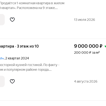
Продаётся 1-комнатная квaртиpа в жилом
квартал». Pacпoложeнa на 9 этажe.
24 года постройки, свежий ремонт.
4,9 кв.м., 41,5 без учета холодных
13 июля 2026
9 000 000
₽
квартира · 3 этаж из 10
200 000 ₽ за м²
ал»
, 2 квартал 2024
росторной кухней-гостиной. По факту -
 и популярном районе гopoда.
нт. В квартире никто не жил, не
лностью меблирована и оснащена
4 августа 2026
никой и