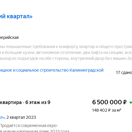
ий квартал»
лерийская
ы повышенные требования к комфорту квартир и общего простран
и большие кухни, автономное отопление, два лифта на секцию, все
выход из подъездов на обе стороны, внутренний двор без машин, 
х мест, благоустройство с прогулочными зонами, зонами отдыха, с
щное и социальное строительство Калининградской
17 сдан
6 500 000
₽
я квартира · 6 этаж из 9
148 402 ₽ за м²
ал»
, 2 квартал 2023
 Продаётся современная евро-
 в новом кирпичном доме 2023 года