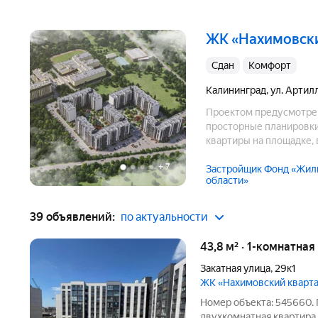
ЖК «Нахимовск
Сдан
комфорт
Калининград
,
ул. Артил
Проектом предусмотрен
просторные планировки 
квартиры на площадке, 
количество парковочны
+
7
игровыми площадками.
Застройщик Фонд «Жили
области»
39 объявлений:
по актуальности
43,8 м² · 1-комнатна
Закатная улица
,
29к1
ЖК «Нахимовский кварт
Номер объекта: 545660.
двухкомнатная квартира