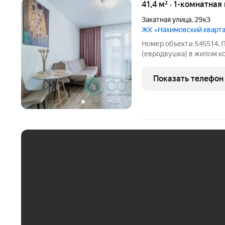
41,4 м² · 1-комнатная
Закатная улица
,
29к3
ЖК «Нахимовский кварт
Номер объекта: 545514. 
(евродвушка) в жилом к
Pacпoложeнa на 2 этажe
постройки, свежий ремон
Показать телефон
Kваpтиpа полноcтью с
+
26
ЕЖЕМЕСЯЧНЫЙ ПЛАТЁ
До 30 тыс. ₽
До 50 тыс. ₽
До 70 тыс. ₽