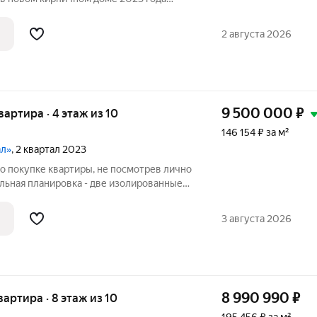
я 18,6
м для семейных вечеров и встреч с
2 августа 2026
9 500 000
₽
квартира · 4 этаж из 10
146 154 ₽ за м²
ал»
, 2 квартал 2023
о покупке квартиры, не посмотрев лично
льная планировка - две изолированные
 окна которых выходят на две стороны
текленный в пол балкон 2,8 м2, два
3 августа 2026
8 990 990
₽
квартира · 8 этаж из 10