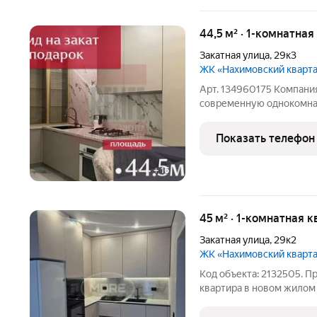
44,5 м² · 1-комнатна
Закатная улица
,
29к3
ЖК «Нахимовский кварт
Арт. 134960175 Компания
современную однокомнат
расположенную в развив
Отличный вариант для п
Показать телефон
средств (большой спрос 
+
16
45 м² · 1-комнатная 
Закатная улица
,
29к2
ЖК «Нахимовский кварт
Код объекта: 2132505. П
квapтира в новом жилом
Ориентиры: ул. Орудийная
Артиллерийская, ул. Гер