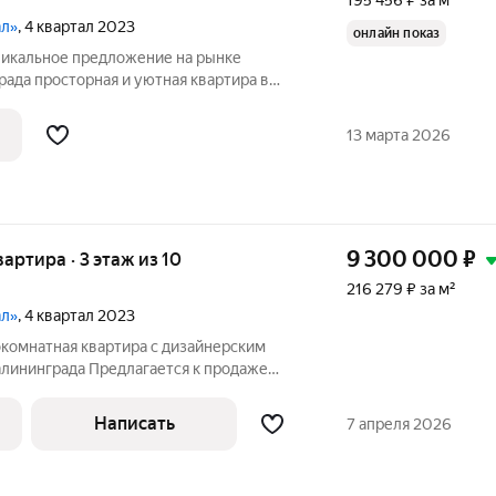
195 456 ₽ за м²
ал»
, 4 квартал 2023
онлайн показ
Уникальное предложение на рынке
вартира в
лексе! Продаётся 1-комнатная квартира
таже 10-этажного дома по адресу:
13 марта 2026
9 300 000
₽
квартира · 3 этаж из 10
216 279 ₽ за м²
ал»
, 4 квартал 2023
окомнатная квартира с дизайнерским
лининграда Предлагается к продаже
вартира в современном жилом
льно подходит как для комфортного
Написать
7 апреля 2026
ыгодных