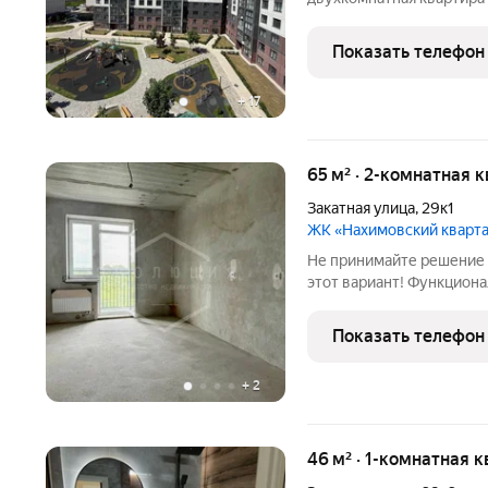
постройки. Общая площадь 43,8 м. Просторная кухня-гостина
м станет любимым место
Показать телефон
друзьями, а уютная
+
17
65 м² · 2-комнатная 
Закатная улица
,
29к1
ЖК «Нахимовский кварт
Не принимайте решение 
этот вариант! Функциона
комнаты 16 м2 и 12,3 м2,
дома, кухня 17,3 м2 и зас
Показать телефон
санузла
+
2
46 м² · 1-комнатная 