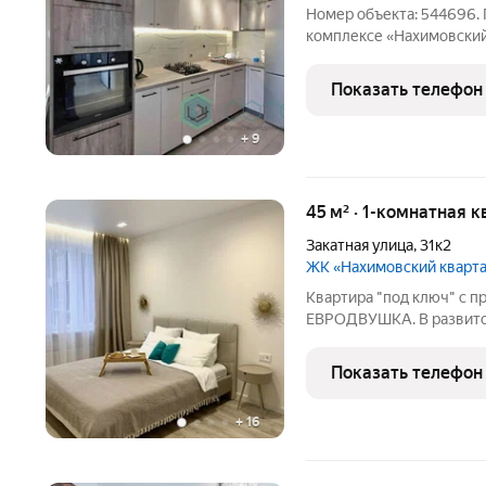
Номер объекта: 544696. 
комплексе «Нахимовский 
Новый кирпичный дом 20
Общая площадь квapтиры 4
Показать телефон
помещений.
+
9
45 м² · 1-комнатная 
Закатная улица
,
31к2
ЖК «Нахимовский кварт
Квартира "под ключ" с п
ЕВРОДВУШКА. В развитом
Дизайнерский новый ремо
сдавалась. Квартира по
Показать телефон
качественной новой тех
+
16