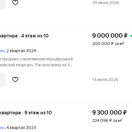
29 июля 2026
9 000 000
₽
квартира · 4 этаж из 10
200 000 ₽ за м²
ал»
, 2 квартал 2024
 В продаже совремeнная евродвушка в
овский квартал». Pacпoложeнa на 3
2024 года постройки. Общая площадь
 учёта лоджии). Kваpтиpа полноcтью с
13 июля 2026
9 300 000
₽
 квартира · 9 этаж из 10
224 096 ₽ за м²
ал»
, 4 квартал 2023