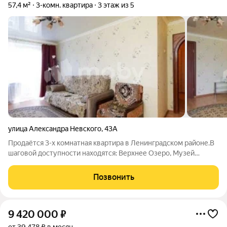
57,4 м²
3-комн. квартира
3 этаж из 5
улица Александра Невского
,
43А
Продаётся 3-х комнатная квартира в Ленинградском районе.В
шаговой доступности находятся: Верхнее Озеро, Музей
Марципана, Музей Янтаря, Каштановый Парк, Башня Врангель,
Резиденция Королей, Оборонительная Казарма "Kronprinz".
Позвонить
Объект расположен по
9 420 000
₽