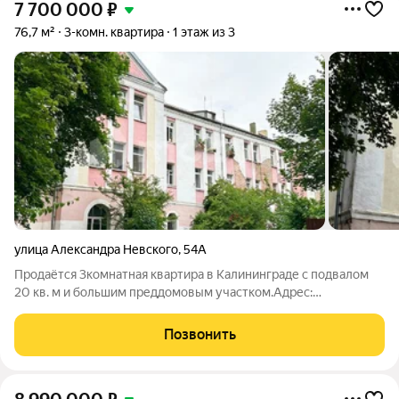
7 700 000
₽
76,7 м²
3-комн. квартира
1 этаж из 3
улица Александра Невского
,
54А
Продаётся 3комнатная квартира в Калининграде с подвалом
20 кв. м и большим преддомовым участком.Адрес:
Калининградская обл., г. Калининград, ул. Александра
Невского, 54А (Ленинградский район).Основные
Позвонить
характеристики квартиры:количество комнат: