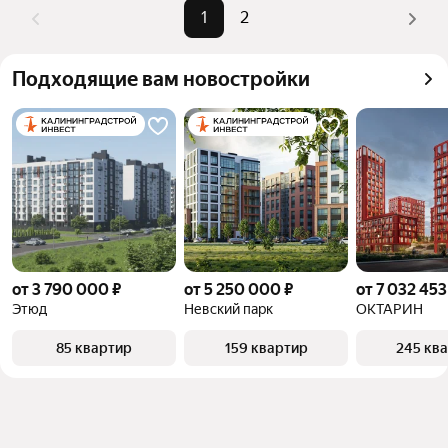
Помимо удобной сортировки по цене продажи вы 
1
2
можете отсортировать результаты по стоимости 
квадратного метра или площади
Подходящие вам новостройки
от 3 790 000 ₽
от 5 250 000 ₽
от 7 032 453
Этюд
Невский парк
ОКТАРИН
85 квартир
159 квартир
245 кв