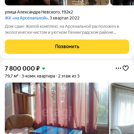
улица Александра Невского
,
192к2
ЖК «на Арсенальной»
, 3 квартал 2022
Дом сдан! Жилой комплекс на Арсенальной расположен в
экологически чистом и уютном Ленинградском районе
Калининграда. - тихий район с прямым выездом на ул. А.
Невского; - удобная транспортная развязка, 20 мин до моря; -
Позвонить
дома комфорт класса; -
7 800 000
₽
79,7 м²
3-комн. квартира
2 этаж из 3