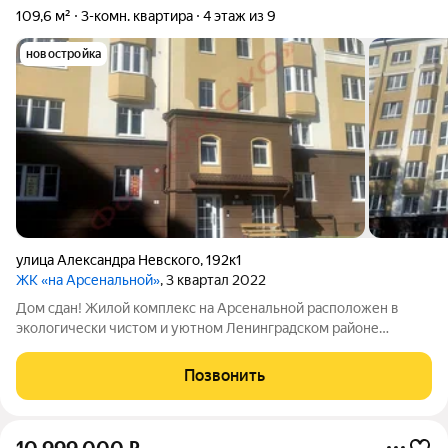
109,6 м²
3-комн. квартира
4 этаж из 9
новостройка
улица Александра Невского
,
192к1
ЖК «на Арсенальной»
, 3 квартал 2022
Дом сдан! Жилой комплекс на Арсенальной расположен в
экологически чистом и уютном Ленинградском районе
Калининграда. - тихий район с прямым выездом на ул. А.
Невского; - удобная транспортная развязка, 20 мин до моря; -
Позвонить
дома комфорт класса; -