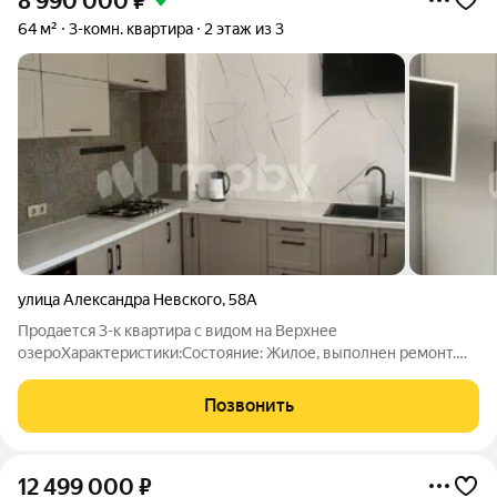
8 990 000
₽
64 м²
3-комн. квартира
2 этаж из 3
улица Александра Невского
,
58А
Продается 3-к квартира с видом на Верхнее
озероХарактеристики:Состояние: Жилое, выполнен ремонт.
Светлые комнаты.Окна: Комнаты выходят в тихий двор, кухня и
коридор на ул. Невского.Пол: Паркетная доска
Позвонить
(ясень).Планировка: 1 спальня изолирована, 2-я
12 499 000
₽