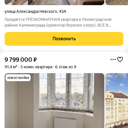
улица Александра Невского
,
43А
Продаётся ТРЁХКОМНАТНАЯ квартира в Ленинградском
районе Калининграда (ориентир Верхнее озеро). ВСЁ В
ШАГОВОЙ ДОСТУПНОСТИ! Квартира площадью 57,40 кв.м.
Все комнаты изолированы. Кухня - 6 кв.м., встроен кухонный
Позвонить
гарнитур с бытовой техникой. Жилые
9 799 000
₽
91,4 м²
3-комн. квартира
6 этаж из 9
новостройка