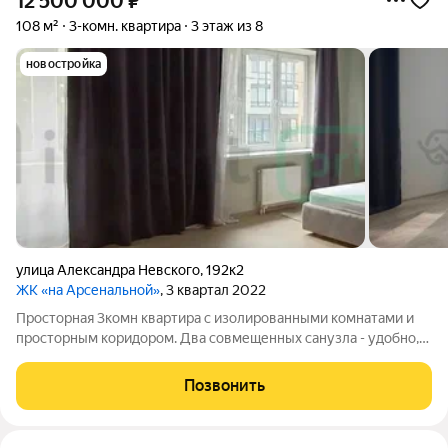
12 500 000
₽
108 м²
3-комн. квартира
3 этаж из 8
новостройка
улица Александра Невского
,
192к2
ЖК «на Арсенальной»
, 3 квартал 2022
Просторная 3комн квартира с изолированными комнатами и
просторным коридором. Два совмещенных санузла - удобно,
гарантирует приватность и спокойствие. !! АВТОНОМНОЕ
ОТОПЛЕНИЕ. Ремонт в светлых цветах. Вся мебель и техника
Позвонить
остается новому владельцу -