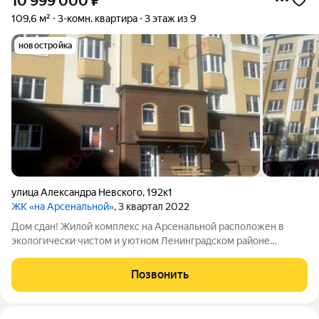
10 999 000
₽
109,6 м²
3-комн. квартира
3 этаж из 9
новостройка
улица Александра Невского
,
192к1
ЖК «на Арсенальной»
, 3 квартал 2022
Дом сдан! Жилой комплекс на Арсенальной расположен в
экологически чистом и уютном Ленинградском районе
Калининграда. - тихий район с прямым выездом на ул. А.
Невского; - удобная транспортная развязка, 20 мин до моря; -
Позвонить
дома комфорт класса; -