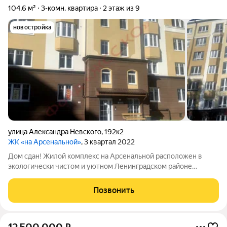
104,6 м²
3-комн. квартира
2 этаж из 9
новостройка
улица Александра Невского
,
192к2
ЖК «на Арсенальной»
, 3 квартал 2022
Дом сдан! Жилой комплекс на Арсенальной расположен в
экологически чистом и уютном Ленинградском районе
Калининграда. - тихий район с прямым выездом на ул. А.
Невского; - удобная транспортная развязка, 20 мин до моря; -
Позвонить
дома комфорт класса; -