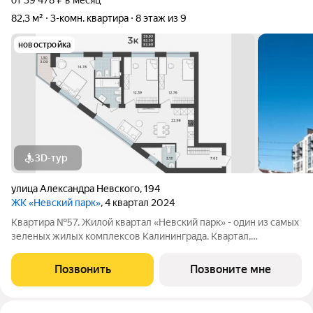
от 39 478 ₽ в месяц
82,3 м²
3-комн. квартира
8 этаж из 9
новостройка
3D-тур
улица Александра Невского
,
194
ЖК «Невский парк»
, 4 квартал 2024
Квартира №57. Жилой квартал «Невский парк» - один из самых
зеленых жилых комплексов Калининграда. Квартал,
строящийся по принципу «город в городе» впечатляет своим
масштабом и одновременно продуманностью всех деталей,
Позвонить
Позвоните мне
как самого комплекса в целом,