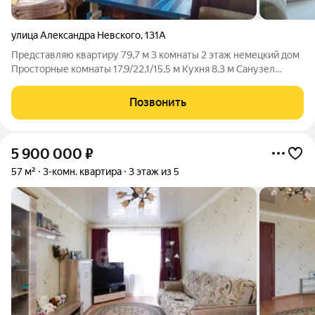
улица Александра Невского
,
131А
Представляю квaртиpу 79,7 м 3 комнаты 2 этаж немецкий дом
Просторные комнаты 17,9/22,1/15,5 м Кухня 8,3 м Санузел
совмещен 4,8 м Большой балкон 5,4 м отличное место для
отдыха, завтраков или мини-кабинета. Отопление
Позвонить
центральное, газовая колонка на
5 900 000
₽
57 м²
3-комн. квартира
3 этаж из 5