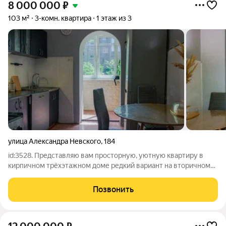
8 000 000
₽
103 м²
3-комн. квартира
1 этаж из 3
улица Александра Невского
,
184
id:3528. Представляю вам просторную, уютную квартиру в
кирпичном трёхэтажном доме редкий вариант на вторичном
рынке.. Общая площадь 103 квадратных метра, из них жилая
75. Раздельные комнаты, что идеально для семьи или для тех,
Позвонить
кто ценит личное