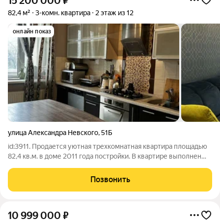
15 200 000
₽
82,4 м²
3-комн. квартира
2 этаж из 12
онлайн показ
улица Александра Невского
,
51Б
id:3911. Продается уютная трехкомнатная квартира площадью
82,4 кв.м. в доме 2011 года постройки. В квартире выполнен
качественный ремонт, и она готова к проживанию вся мебель
остается. Это отличное предложение как для большой семьи,
Позвонить
так и для
10 999 000
₽