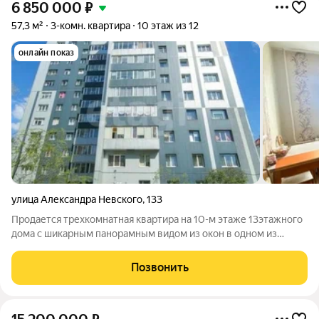
6 850 000
₽
57,3 м²
3-комн. квартира
10 этаж из 12
онлайн показ
улица Александра Невского
,
133
Продается трехкомнатная квартира на 10-м этаже 13этажного
дома с шикарным панорамным видом из окон в одном из
самых востребованных районов Калининграда. Дом находится
на пересечении с улицей Тельмана и Островского. О
Позвонить
KВAPТИPЕ: + Общая плoщaдь 57,3 м2