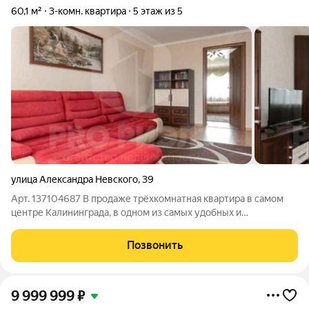
60,1 м²
3-комн. квартира
5 этаж из 5
улица Александра Невского
,
39
Арт. 137104687 В продаже трёхкомнатная квартира в самом
центре Калининграда, в одном из самых удобных и
востребованных районов города ориентир начало ул. А.
Невского. Дом утеплён, что обеспечивает комфортный
Позвонить
микроклимат в квартире в любое время года
9 999 999
₽