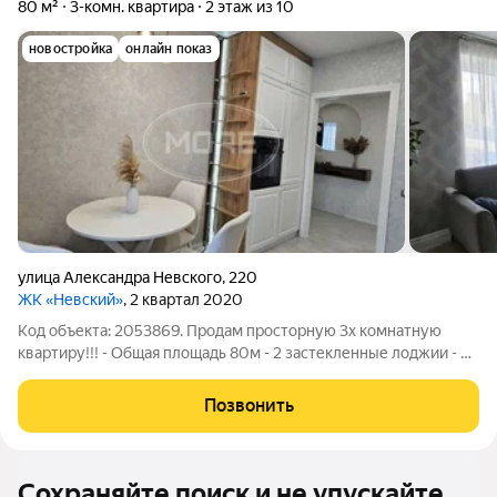
80 м²
3-комн. квартира
2 этаж из 10
новостройка
онлайн показ
улица Александра Невского
,
220
ЖК «Невский»
, 2 квартал 2020
Код объекта: 2053869. Продам просторную 3х комнатную
квартиру!!! - Общая площадь 80м - 2 застекленные лоджии - 3
изолированные комнаты (18+12,2+12,1) - Кухня 9,2м -
Гардеробная 1,6м - Коридор 12м - Сан/узел 5,1 Кирпичный дом
Позвонить
2020 года постройки, 2/9
Сохраняйте поиск и не упускайте