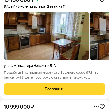
15 400 000
₽
97,8 м²
3-комн. квартира
2 этаж из 11
улица Александра Невского
,
51А
Продаётся 3-комнатная квартира у Верхнего озера 97,8 м с
ремонтом! Ищете просторную квартиру в тихом, но
престижном районе? Этот вариант для вас! Плюсы объекта:
Кирпичный дом тепло, тихо, надёжно. Общая площадь 97,8 м
Позвонить
хватит места для большой
10 999 000
₽