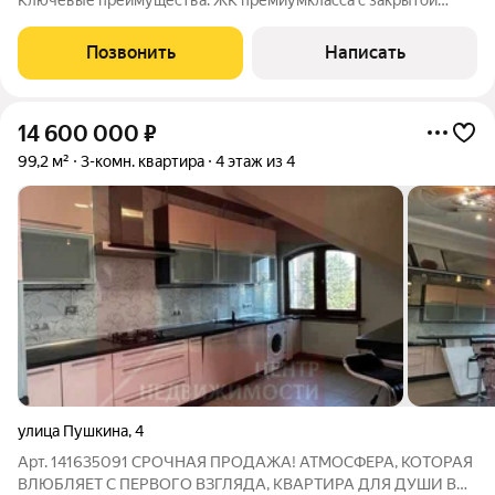
Ключевые преимущества: ЖК премиумкласса с закрытой
охраняемой территорией, видеонаблюдением и парковкой.
Прямой выход в парк. Премиальная отделка и техника
Позвонить
Написать
(Bugnatese, Bosch, Whirlpool,
14 600 000
₽
99,2 м²
3-комн. квартира
4 этаж из 4
улица Пушкина
,
4
Арт. 141635091 СРОЧНАЯ ПРОДАЖА! АТМОСФЕРА, КОТОРАЯ
ВЛЮБЛЯЕТ С ПЕРВОГО ВЗГЛЯДА, КВАРТИРА ДЛЯ ДУШИ В