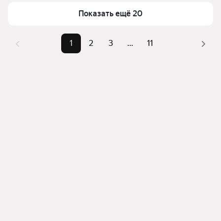
Для легкого выбора подходящей квартиры в 
Самый дорогой объект
55 млн ₽
Показать ещё 20
верхней части страницы есть самые частые 
комбинации фильтров, например «» или «»
Помимо удобной сортировки по цене продажи вы 
1
2
3
...
11
можете отсортировать результаты по стоимости 
квадратного метра или площади