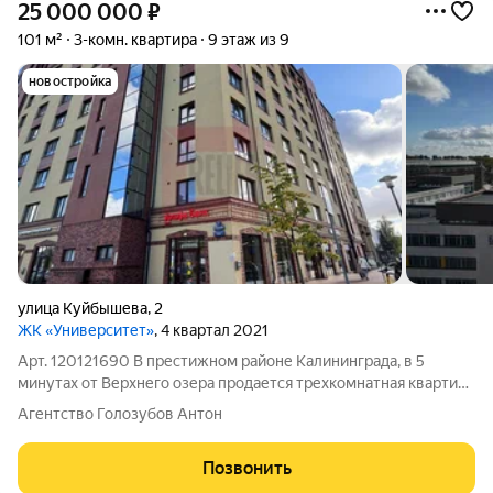
25 000 000
₽
101 м²
3-комн. квартира
9 этаж из 9
новостройка
улица Куйбышева
,
2
ЖК «Университет»
, 4 квартал 2021
Арт. 120121690 В престижном районе Калининграда, в 5
минутах от Верхнего озера продается трехкомнатная квартира
на улице Куйбышева. Уникальное месторасположение
Агентство Голозубов Антон
комплекса позволяет в течении 10 минут попасть в центр
города, на Верхнее озеро,
Позвонить