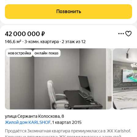
комплексе «Паркгартен». Современный дом расположен на
улице 9 Апреля ( ориентир площадь
Позвонить
42 000 000
₽
146,6 м²
3-комн. квартира
2 этаж из 12
новостройка
онлайн показ
улица Сержанта Колоскова
,
8
Жилой дом KARLSHOF
, 1 квартал 2015
Продаётся 3комнатная квартира премиумкласса в ЖК Karlshof.