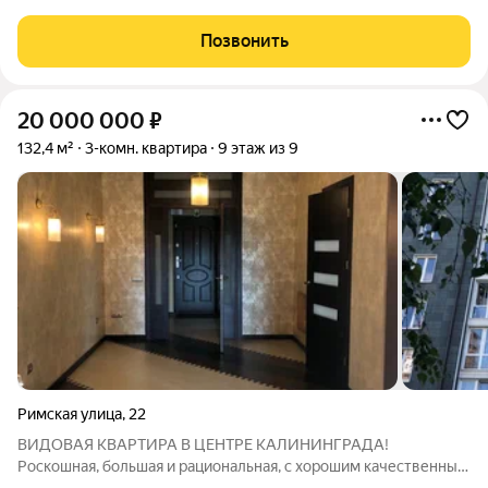
СЕРДЦЕ АМАЛИЕНАУ Представляю вашему вниманию
редчайший лот просторную трехкомнатную квартиру в
Позвонить
клубном доме, расположенном в самом престижном и
20 000 000
₽
132,4 м²
3-комн. квартира
9 этаж из 9
Римская улица
,
22
ВИДОВАЯ КВАРТИРА В ЦЕНТРЕ КАЛИНИНГРАДА!
Роскошная, большая и рациональная, с хорошим качественным