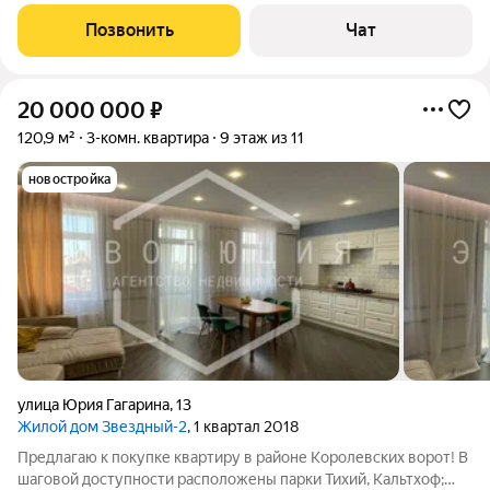
ремонтом, с камином! в элитном районе города!
Суперпланировка, большая кухня-столовая с камином и
Позвонить
Чат
панорамными окнами! Все комнаты изолированные,
20 000 000
₽
120,9 м²
3-комн. квартира
9 этаж из 11
новостройка
улица Юрия Гагарина
,
13
Жилой дом Звездный-2
, 1 квартал 2018
Предлагаю к покупке квартиру в районе Королевских ворот! В
шаговой доступности расположены парки Тихий, Кальтхоф;