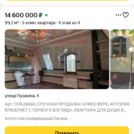
14 600 000
₽
99,2 м²
3-комн. квартира
4 этаж из 4
улица Пушкина
,
4
Арт. 137626666 СРОЧНАЯ ПРОДАЖА! АТМОСФЕРА, КОТОРАЯ
ВЛЮБЛЯЕТ С ПЕРВОГО ВЗГЛЯДА, КВАРТИРА ДЛЯ ДУШИ В
СЕРДЦЕ АМАЛИЕНАУ Представляю вашему вниманию
Агентство Комарницкая Оксана
редчайший лот просторную трехкомнатную квартиру в
клубном доме, расположенном в самом престижном и
Позвонить