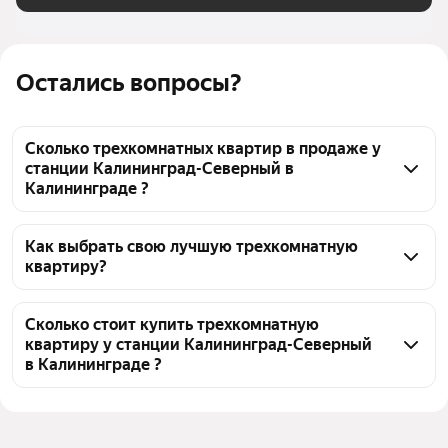
Остались вопросы?
Сколько трехкомнатных квартир в продаже у
станции Калининград-Северный в
Калининграде ?
На Яндекс Недвижимости в продаже у станции 
Калининград-Северный в Калининграде 213 
Как выбрать свою лучшую трехкомнатную
квартиру?
трехкомнатных квартир, из них 213 объявлений от 
агентств
Чтобы купить 3-комнатную квартиру с 
европланировкой (с кухней-гостиной) у станции 
Сколько стоит купить трехкомнатную
квартиру у станции Калининград-Северный
Калининград-Северный, воспользуйтесь тепловой 
в Калининграде ?
картой для оценки инфраструктуры и 
транспортной доступности в выбранном районе у 
Цена за квадратный метр
83 333 — 561 225 ₽
станции Калининград-Северный в Калининграде
Площадь
50 — 208 м²