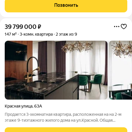
построен в Кёнигсберге в районе Амалиенау в конце 1920-х
Позвонить
годов «Обществом
39 799 000
₽
147 м²
3-комн. квартира
2 этаж из 9
Красная улица
,
63А
Продается 3-хкомнатная квартира, расположенная на на 2-м
этаже 9-тиэтажного жилого дома на ул.Красной. Общая
площадь квартиры-147/80/40 кв.м. Комнаты изолированные.