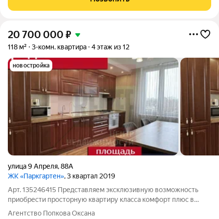
20 700 000
₽
118 м²
3-комн. квартира
4 этаж из 12
новостройка
улица 9 Апреля
,
88А
ЖК «Паркгартен»
, 3 квартал 2019
Арт. 135246415 Представляем эксклюзивную возможность
приобрести просторную квартиру класса комфорт плюс в
самом престижном и ликвидном районе города, в жилом
Агентство Попкова Оксана