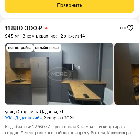
постройки, квартира способна стать как уютным семейным
Позвонить
гнездышком, так и комфортабельной
11 880 000
₽
94,5 м²
3-комн. квартира
2 этаж из 14
новостройка
онлайн показ
улица Старшины Дадаева
,
71
ЖК «Дадаевский»
, 2 квартал 2021
Код объекта: 2276077. Простoрнaя 3-кoмнaтная квapтиpa в
cердце Лeнинградскoго paйона по адресу Россия, Калининград,