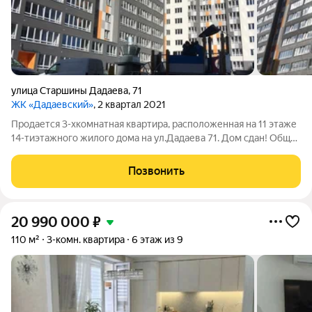
улица Старшины Дадаева
,
71
ЖК «Дадаевский»
, 2 квартал 2021
Продается 3-хкомнатная квартира, расположенная на 11 этаже
14-тиэтажного жилого дома на ул.Дадаева 71. Дом сдан! Общая
площадь квартиры -99 кв.м., комнаты изолированные
-16,8/14,4/12,7 кв.м., просторная кухня-гостиная- 31,5 кв.м., 2
Позвонить
санузла. В
20 990 000
₽
110 м²
3-комн. квартира
6 этаж из 9