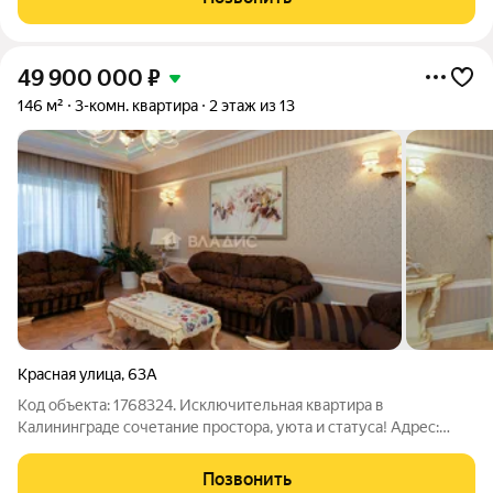
Площадь: 86,2 м2, жилая 51,4 м2,
49 900 000
₽
146 м²
3-комн. квартира
2 этаж из 13
Красная улица
,
63А
Код объекта: 1768324. Исключительная квартира в
Калининграде сочетание простора, уюта и статуса! Адрес:
Россия, Калининград, ул. Красная, 63А Эта уникальная
трёхкомнатная квартира с дизайнерским ремонтом в стиле
Позвонить