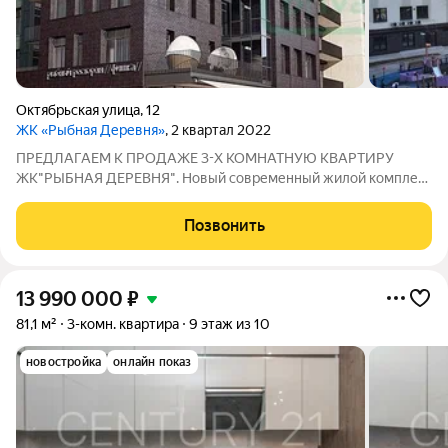
Октябрьская улица
,
12
ЖК «Рыбная Деревня»
, 2 квартал 2022
ПРЕДЛАГАЕМ К ПРОДАЖЕ 3-Х КОМНАТНУЮ КВАРТИРУ
ЖК"РЫБНАЯ ДЕРЕВНЯ". Новый современный жилой комплекс
премиум-класса, находится в самом сердце Калининграда на
набережной реки Преголя о.Канта. Квартира расположена на
Позвонить
3-ем этаже 8-ми этажного дома.
13 990 000
₽
81,1 м²
3-комн. квартира
9 этаж из 10
новостройка
онлайн показ