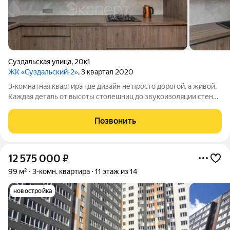
Суздальская улица
,
20к1
ЖК «Суздальский-2»
, 3 квартал 2020
3-комнатная квартира где дизайн не просто дорогой, а живой.
Каждая деталь от высоты столешниц до звукоизоляции стен
сделана для тех, кто ценит качество жизни. Кухня-гостиная не
просто пространство, а сердце дома: встроенная премиальная
Позвонить
техника,
12 575 000
₽
99 м²
3-комн. квартира
11 этаж из 14
новостройка