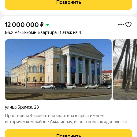
Автономное отопление. В квартире сделан современный
Позвонить
качественный ремонт. . Полностью
12 000 000
₽
86,2 м²
3-комн. квартира
1 этаж из 4
улица Брамса
,
23
Просторная 3-комнатная квартира в престижном
историческом районе Амалиенау, известном как «дворянское
гнездо». Дом расположен в тихом, зеленом и безопасном
месте с уникальной аурой, подчеркивающей статус владельца.
Позвонить