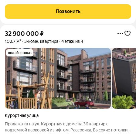
объекты социальной инфраструктуры школа и детские сады;
супермаркеты, кафе и рестораны. До цента города 10 минут на
Позвонить
машине. До выезда
32 900 000
₽
102,7 м²
3-комн. квартира
4 этаж из 4
онлайн показ
Курортная улица
Продажа кв на ул. Курортная в доме на 36 квартир с
подземной парковкой и лифтом. Рассрочка. Высокие потолки,