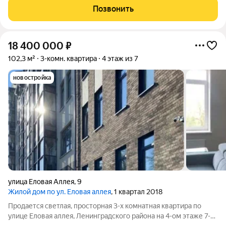
тех, кто ценит тишину в центре города, утренний кофе с видом
Позвонить
на кирху королевы
18 400 000
₽
102,3 м²
3-комн. квартира
4 этаж из 7
новостройка
улица Еловая Аллея
,
9
Жилой дом по ул. Еловая аллея
, 1 квартал 2018
Продается светлая, просторная 3-х комнатная квартира по
улице Еловая аллея, Ленинградского района на 4-ом этаже 7-