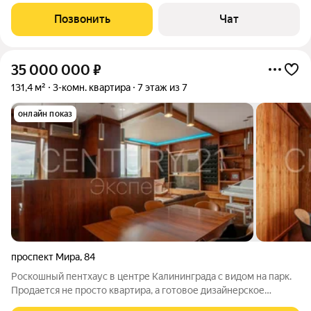
хорошие виды, дорогие окна, подогревы полов, открытые
балконы, 1-й этаж с террасами придомовой территорией,
Позвонить
Чат
вентилируемый фасад с подсветкой,
35 000 000
₽
131,4 м²
3-комн. квартира
7 этаж из 7
онлайн показ
проспект Мира
,
84
Роскошный пентхаус в центре Калининграда с видом на парк.
Продается не просто квартира, а готовое дизайнерское
решение с технологиями «Умный дом». Это пространство для