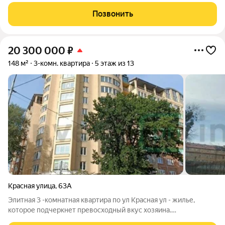
ми этажного дома. Дом 2018 года постройки. Квартира не
угловая, с автономным отоплением, счетчики на газ и воду.
Позвонить
Общая площадь 102,3
20 300 000
₽
148 м²
3-комн. квартира
5 этаж из 13
Красная улица
,
63А
Элитная 3 -комнатная квартира по ул Красная ул - жилье,
которое подчеркнет превосходный вкус хозяина.
Расположенная на 5 этаже 13 -этажного дома 2008 года