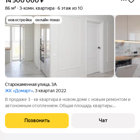
14 500 000
₽
86 м²
3-комн. квартира
6 этаж из 10
новостройка
онлайн показ
Старокаменная улица
,
3А
ЖК «Домарт»
, 3 квартал 2022
В продаже 3 - кв квартира в новом доме с новым ремонтом и
автономным отоплением. Общая площадь квартиры
составляет 86 кв.м. Кухня 11 кв.м. (кухонная мебель,
встроенная техника (вытяжка, посудомоечная машина,
Позвонить
Чат
варочная поверхность, холодильник,