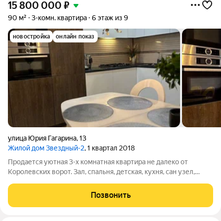
15 800 000
₽
90 м²
3-комн. квартира
6 этаж из 9
новостройка
онлайн показ
улица Юрия Гагарина
,
13
Жилой дом Звездный-2
, 1 квартал 2018
Продается уютная 3-х комнатная квартира не далеко от
Королевских ворот. Зал, спальня, детская, кухня, сан узел,
гардеробная (можно сделать как 2-й сан узел выводы под
подачу воды и слив есть) и 2 просторные лоджии на разные
Позвонить
стороны дома. Очень