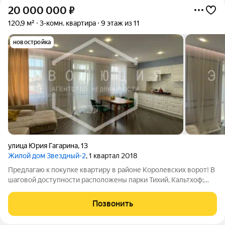
20 000 000
₽
120,9 м²
3-комн. квартира
9 этаж из 11
новостройка
улица Юрия Гагарина
,
13
Жилой дом Звездный-2
, 1 квартал 2018
Предлагаю к покупке квартиру в районе Королевских ворот! В
шаговой доступности расположены парки Тихий, Кальтхоф;
объекты социальной инфраструктуры школа и детские сады;
супермаркеты, кафе и рестораны. До цента города 10 минут на
Позвонить
машине. До выезда