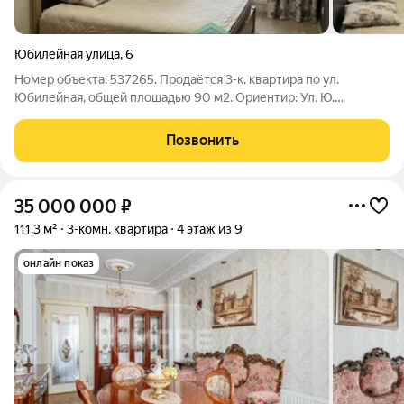
Юбилейная улица
,
6
Номер объекта: 537265. Продаётся 3-к. квартира по ул.
Юбилейная, общей площадью 90 м2. Ориентир: Ул. Ю.
Гагарина, Куйбышева, Артиллерийская, Римская, Пражская,
Литовский вал. Рядом магазины «Спар» и «Виктория», школа, в
Позвонить
пешей доступности детские
35 000 000
₽
111,3 м²
3-комн. квартира
4 этаж из 9
онлайн показ