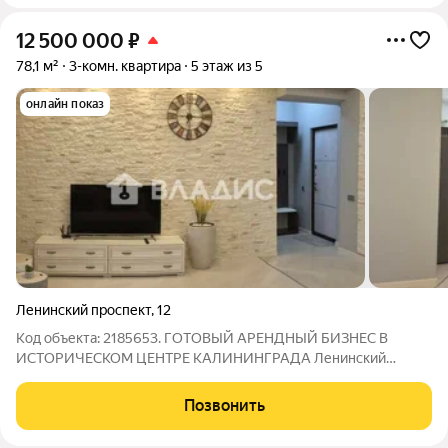
12 500 000
₽
78,1 м²
3-комн. квартира
5 этаж из 5
онлайн показ
Ленинский проспект
,
12
Код объекта: 2185653. ГОТОВЫЙ АРЕНДНЫЙ БИЗНЕС В
ИСТОРИЧЕСКОМ ЦЕНТРЕ КАЛИНИНГРАДА Ленинский
проспект, 12 Редкое предложение для инвесторов, которые
хотят получать стабильный доход с первого дня владения.
Позвонить
Продаётся полностью готовый объект