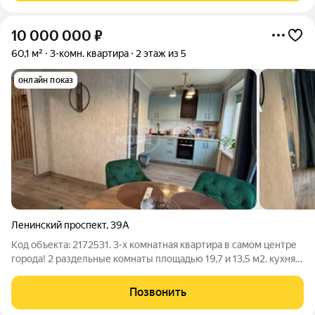
10 000 000
₽
60,1 м²
3-комн. квартира
2 этаж из 5
онлайн показ
Ленинский проспект
,
39А
Код объекта: 2172531. 3-х комнатная квартира в самом центре
города! 2 раздельные комнаты площадью 19,7 и 13,5 м2. кухня-
гостиная 15 м2 новая мебель и техника остаются новому
владельцу. ремонт сделан в 2025 году, заменены вся
Позвонить
электрика и