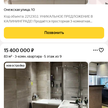
Онежская улица
,
10
Код объекта: 2212302. УНИКАЛЬНОЕ ПРЕДЛОЖЕНИЕ В
КАЛИНИНГРАДЕ! Продаётся просторная 3-комнатная
квартира в современном кирпичном доме по адресу: ул.
Онежская, 10. Основные преимущества: Дом 2018 года
Позвонить
постройки 3 этаж из 3 минимум соседей и
15 400 000
₽
83 м²
3-комн. квартира
5 этаж из 9
новостройка