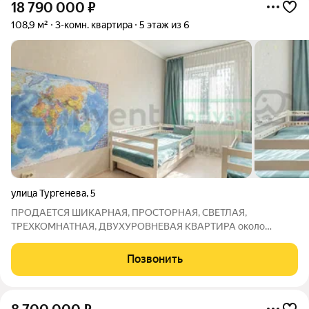
18 790 000
₽
108,9 м²
3-комн. квартира
5 этаж из 6
улица Тургенева
,
5
ПРОДАЕТСЯ ШИКАРНАЯ, ПРОСТОРНАЯ, СВЕТЛАЯ,
ТРЕХКОМНАТНАЯ, ДВУХУРОВНЕВАЯ КВАРТИРА около
Верхнего озера!!! Дом расположен в 3 минутах ходьбы до
Верхнего озера и парка "Юность" Огороженная территория с
Позвонить
детской площадкой, парковочными местами, как крытыми,