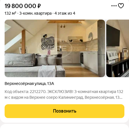
19 800 000
₽
132 м²
3-комн. квартира
4 этаж из 4
Верхнеозёрная улица
,
13А
Код объекта: 2212270. ЭКСКЛЮЗИВ! 3-комнатная квартира 132
м с видом на Верхнее озеро Калининград, Верхнеозёрная, 13А
первая линия Верхнего озера Собственник дизайнер
интерьера Просторная квартира в топовой локации города:
Позвонить
инфраструктура на