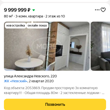
9 999 999
₽
80 м²
3-комн. квартира
2 этаж из 10
новостройка
онлайн показ
улица Александра Невского
,
220
ЖК «Невский»
, 2 квартал 2020
Код объекта: 2053869. Продам просторную 3х комнатную
квартиру!!! - Общая площадь 80м - 2 застекленные лоджии - 3
изолированные комнаты (18+12,2+12,1) - Кухня 9,2м -
Гардеробная 1,6м - Коридор 12м - Сан/узел 5,1 Кирпичный дом
Позвонить
2020 года постройки, 2/9