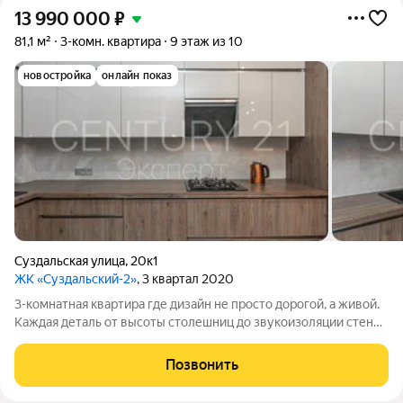
13 990 000
₽
81,1 м²
3-комн. квартира
9 этаж из 10
новостройка
онлайн показ
Суздальская улица
,
20к1
ЖК «Суздальский-2»
, 3 квартал 2020
3-комнатная квартира где дизайн не просто дорогой, а живой.
Каждая деталь от высоты столешниц до звукоизоляции стен
сделана для тех, кто ценит качество жизни. Кухня-гостиная не
просто пространство, а сердце дома: встроенная премиальная
Позвонить
техника,