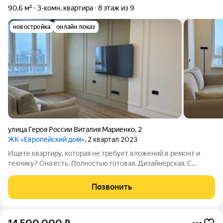
90,6 м²
3-комн. квартира
8 этаж из 9
новостройка
онлайн показ
улица Героя России Виталия Мариенко
,
2
ЖК «Европейский дом»
, 2 квартал 2023
Ищете квартиру, которая не требует вложений в ремонт и
технику? Она есть. Полностью готовая. Дизайнерская. С
автономным отоплением. Перед вами не просто квартира с
ремонтом, а образец европланировки, где каждый сантиметр
Позвонить
работает на комфорт. В основе