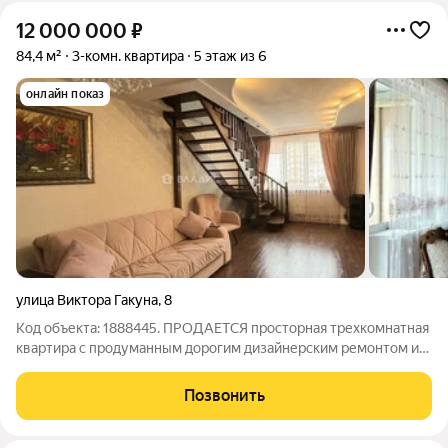
12 000 000
₽
84,4 м²
3-комн. квартира
5 этаж из 6
онлайн показ
улица Виктора Гакуна
,
8
Код объекта: 1888445. ПРОДАЕТСЯ просторная трехкомнатная
квартира с продуманным дорогим дизайнерским ремонтом и
автономным отоплением в Ленинградском районе
Калининграда. Общая площaдь квартиры 84,4 кв.м. - Гoстинaя
Позвонить
20,9 кв.м. Просторная, идеaльнoе