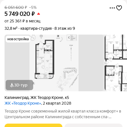
6 051 600
₽
–5%
5 749 020
₽
от 25 361 ₽ в месяц
32,8 м²
квартира-студия
8 этаж из 9
новостройка
3D-тур
Калининград
,
ЖК Теодор Кроне
,
к5
ЖК «Теодор Кроне»
, 2 квартал 2028
Теодор Кроне современный жилой квартал класса комфорт+ в
Центральном районе Калининграда с собственным спа-
комплексом и комьюнити-центром. Здесь продумано все для