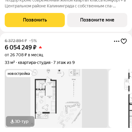
Теодор Кроне современный жилой квартал класса комфорт+ в
Центральном районе Калининграда с собственным спа-
комплексом и комьюнити-центром. Здесь продумано все для
тех, кто ценит качество, эстетику и полноценную жизнь рядом
Позвонить
Позвоните мне
со всем необходимым. 99%
6 372 894
₽
–5%
6 054 249
₽
от 26 708 ₽ в месяц
33 м²
квартира-студия
7 этаж из 9
новостройка
3D-тур