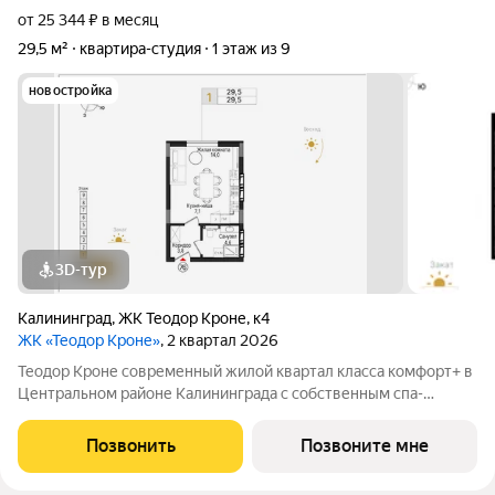
от 25 344 ₽ в месяц
29,5 м²
квартира-студия
1 этаж из 9
новостройка
3D-тур
Калининград
,
ЖК Теодор Кроне
,
к4
ЖК «Теодор Кроне»
, 2 квартал 2026
Теодор Кроне современный жилой квартал класса комфорт+ в
Центральном районе Калининграда с собственным спа-
комплексом и комьюнити-центром. Здесь продумано все для
тех, кто ценит качество, эстетику и полноценную жизнь рядом
Позвонить
Позвоните мне
со всем необходимым. 99%