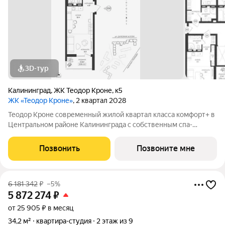
3D-тур
Калининград
,
ЖК Теодор Кроне
,
к5
ЖК «Теодор Кроне»
, 2 квартал 2028
Теодор Кроне современный жилой квартал класса комфорт+ в
Центральном районе Калининграда с собственным спа-
комплексом и комьюнити-центром. Здесь продумано все для
тех, кто ценит качество, эстетику и полноценную жизнь рядом
Позвонить
Позвоните мне
со всем необходимым. 99%
6 181 342
₽
–5%
5 872 274
₽
от 25 905 ₽ в месяц
34,2 м²
квартира-студия
2 этаж из 9