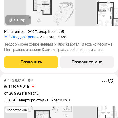
3D-тур
Калининград
,
ЖК Теодор Кроне
,
к5
ЖК «Теодор Кроне»
, 2 квартал 2028
Теодор Кроне современный жилой квартал класса комфорт+ в
Центральном районе Калининграда с собственным спа-
комплексом и комьюнити-центром. Здесь продумано все для
тех, кто ценит качество, эстетику и полноценную жизнь рядом
Позвонить
Позвоните мне
со всем необходимым. 99%
6 440 582
₽
–5%
6 118 552
₽
от 26 992 ₽ в месяц
33,6 м²
квартира-студия
5 этаж из 9
новостройка