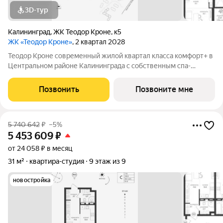
3D-тур
Калининград
,
ЖК Теодор Кроне
,
к5
ЖК «Теодор Кроне»
, 2 квартал 2028
Теодор Кроне современный жилой квартал класса комфорт+ в
Центральном районе Калининграда с собственным спа-
комплексом и комьюнити-центром. Здесь продумано все для
тех, кто ценит качество, эстетику и полноценную жизнь рядом
Позвонить
Позвоните мне
со всем необходимым. 99%
5 740 642
₽
–5%
5 453 609
₽
от 24 058 ₽ в месяц
31 м²
квартира-студия
9 этаж из 9
новостройка