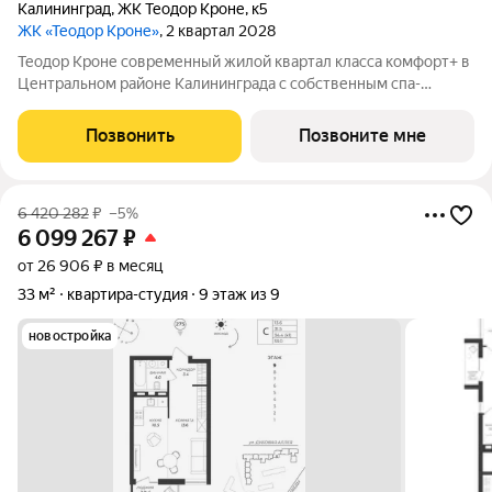
Калининград
,
ЖК Теодор Кроне
,
к5
ЖК «Теодор Кроне»
, 2 квартал 2028
Теодор Кроне современный жилой квартал класса комфорт+ в
Центральном районе Калининграда с собственным спа-
комплексом и комьюнити-центром. Здесь продумано все для
тех, кто ценит качество, эстетику и полноценную жизнь рядом
Позвонить
Позвоните мне
со всем необходимым. 99%
6 420 282
₽
–5%
6 099 267
₽
от 26 906 ₽ в месяц
33 м²
квартира-студия
9 этаж из 9
новостройка