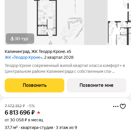
3D-тур
Калининград
,
ЖК Теодор Кроне
,
к5
ЖК «Теодор Кроне»
, 2 квартал 2028
Теодор Кроне современный жилой квартал класса комфорт+ в
Центральном районе Калининграда с собственным спа-
комплексом и комьюнити-центром. Здесь продумано все для
тех, кто ценит качество, эстетику и полноценную жизнь рядом
Позвонить
Позвоните мне
со всем необходимым. 99%
7 172 312
₽
–5%
6 813 696
₽
от 30 058 ₽ в месяц
37,7 м²
квартира-студия
3 этаж из 9