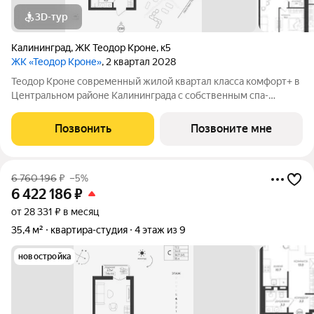
3D-тур
Калининград
,
ЖК Теодор Кроне
,
к5
ЖК «Теодор Кроне»
, 2 квартал 2028
Теодор Кроне современный жилой квартал класса комфорт+ в
Центральном районе Калининграда с собственным спа-
комплексом и комьюнити-центром. Здесь продумано все для
тех, кто ценит качество, эстетику и полноценную жизнь рядом
Позвонить
Позвоните мне
со всем необходимым. 99%
6 760 196
₽
–5%
6 422 186
₽
от 28 331 ₽ в месяц
35,4 м²
квартира-студия
4 этаж из 9
новостройка