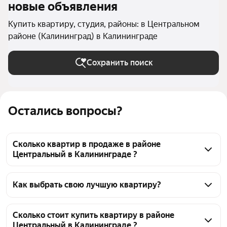
новые объявления
Купить квартиру, студия, районы: в Центральном
районе (Калининград) в Калининграде
Сохранить поиск
Остались вопросы?
Сколько квартир в продаже в районе
Центральный в Калининграде ?
На Яндекс Недвижимости в продаже в районе 
Центральный в Калининграде 48 квартир 48 
Как выбрать свою лучшую квартиру?
объявлений от застройщиков
Чтобы купить квартиру - студию c 3D-туром в 
районе Центральный, воспользуйтесь тепловой 
Сколько стоит купить квартиру в районе
Центральный в Калининграде ?