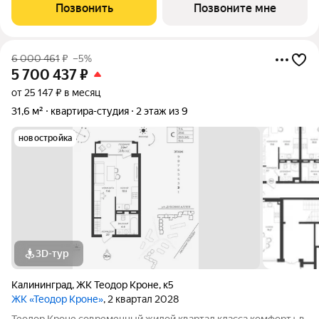
тех, кто ценит качество, эстетику и полноценную жизнь рядом
Позвонить
Позвоните мне
со всем необходимым. 99%
6 000 461
₽
–5%
5 700 437
₽
от 25 147 ₽ в месяц
31,6 м²
квартира-студия
2 этаж из 9
новостройка
3D-тур
Калининград
,
ЖК Теодор Кроне
,
к5
ЖК «Теодор Кроне»
, 2 квартал 2028