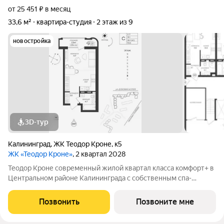
от 25 451 ₽ в месяц
33,6 м²
квартира-студия
2 этаж из 9
новостройка
3D-тур
Калининград
,
ЖК Теодор Кроне
,
к5
ЖК «Теодор Кроне»
, 2 квартал 2028
Теодор Кроне современный жилой квартал класса комфорт+ в
Центральном районе Калининграда с собственным спа-
комплексом и комьюнити-центром. Здесь продумано все для
тех, кто ценит качество, эстетику и полноценную жизнь рядом
Позвонить
Позвоните мне
со всем необходимым. 99%