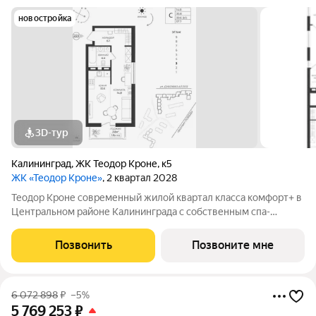
новостройка
3D-тур
Калининград
,
ЖК Теодор Кроне
,
к5
ЖК «Теодор Кроне»
, 2 квартал 2028
Теодор Кроне современный жилой квартал класса комфорт+ в
Центральном районе Калининграда с собственным спа-
комплексом и комьюнити-центром. Здесь продумано все для
тех, кто ценит качество, эстетику и полноценную жизнь рядом
Позвонить
Позвоните мне
со всем необходимым. 99%
6 072 898
₽
–5%
5 769 253
₽