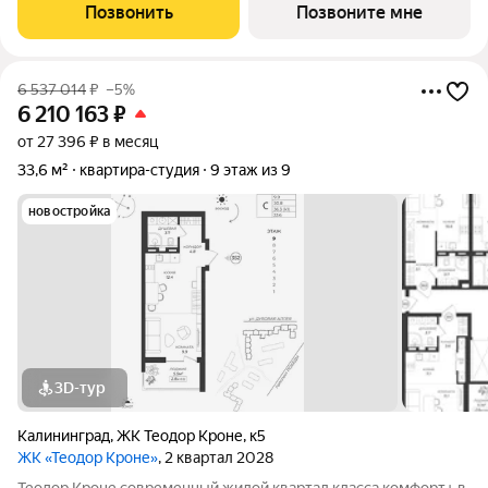
тех, кто ценит качество, эстетику и полноценную жизнь рядом
Позвонить
Позвоните мне
со всем необходимым. 99%
6 537 014
₽
–5%
6 210 163
₽
от 27 396 ₽ в месяц
33,6 м²
квартира-студия
9 этаж из 9
новостройка
3D-тур
Калининград
,
ЖК Теодор Кроне
,
к5
ЖК «Теодор Кроне»
, 2 квартал 2028