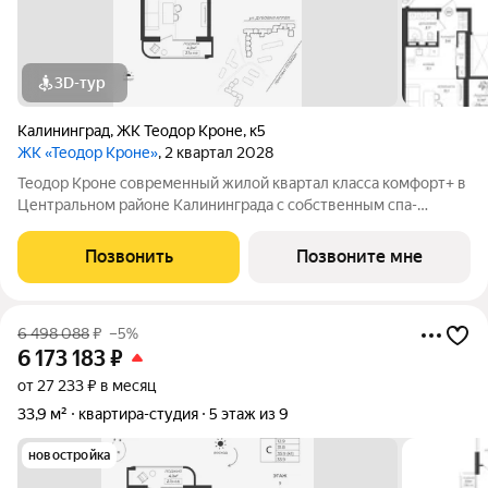
3D-тур
Калининград
,
ЖК Теодор Кроне
,
к5
ЖК «Теодор Кроне»
, 2 квартал 2028
Теодор Кроне современный жилой квартал класса комфорт+ в
Центральном районе Калининграда с собственным спа-
комплексом и комьюнити-центром. Здесь продумано все для
тех, кто ценит качество, эстетику и полноценную жизнь рядом
Позвонить
Позвоните мне
со всем необходимым. 99%
6 498 088
₽
–5%
6 173 183
₽
от 27 233 ₽ в месяц
33,9 м²
квартира-студия
5 этаж из 9
новостройка