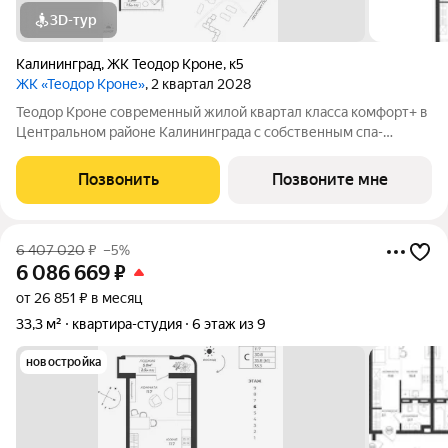
3D-тур
Калининград
,
ЖК Теодор Кроне
,
к5
ЖК «Теодор Кроне»
, 2 квартал 2028
Теодор Кроне современный жилой квартал класса комфорт+ в
Центральном районе Калининграда с собственным спа-
комплексом и комьюнити-центром. Здесь продумано все для
тех, кто ценит качество, эстетику и полноценную жизнь рядом
Позвонить
Позвоните мне
со всем необходимым. 99%
6 407 020
₽
–5%
6 086 669
₽
от 26 851 ₽ в месяц
33,3 м²
квартира-студия
6 этаж из 9
новостройка