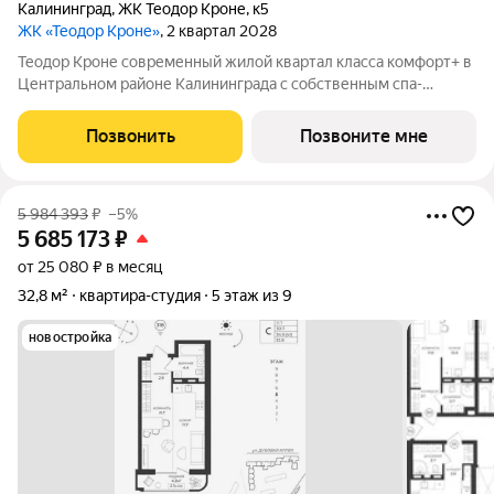
Калининград
,
ЖК Теодор Кроне
,
к5
ЖК «Теодор Кроне»
, 2 квартал 2028
Теодор Кроне современный жилой квартал класса комфорт+ в
Центральном районе Калининграда с собственным спа-
комплексом и комьюнити-центром. Здесь продумано все для
тех, кто ценит качество, эстетику и полноценную жизнь рядом
Позвонить
Позвоните мне
со всем необходимым. 99%
5 984 393
₽
–5%
5 685 173
₽
от 25 080 ₽ в месяц
32,8 м²
квартира-студия
5 этаж из 9
новостройка