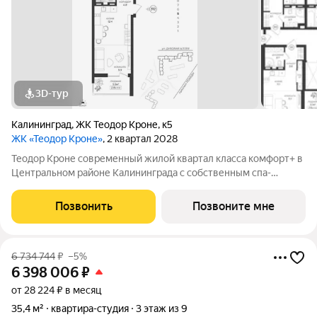
3D-тур
Калининград
,
ЖК Теодор Кроне
,
к5
ЖК «Теодор Кроне»
, 2 квартал 2028
Теодор Кроне современный жилой квартал класса комфорт+ в
Центральном районе Калининграда с собственным спа-
комплексом и комьюнити-центром. Здесь продумано все для
тех, кто ценит качество, эстетику и полноценную жизнь рядом
Позвонить
Позвоните мне
со всем необходимым. 99%
6 734 744
₽
–5%
6 398 006
₽
от 28 224 ₽ в месяц
35,4 м²
квартира-студия
3 этаж из 9