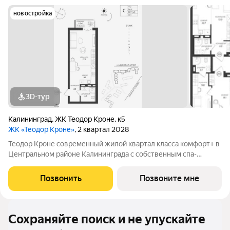
новостройка
3D-тур
Калининград
,
ЖК Теодор Кроне
,
к5
ЖК «Теодор Кроне»
, 2 квартал 2028
Теодор Кроне современный жилой квартал класса комфорт+ в
Центральном районе Калининграда с собственным спа-
комплексом и комьюнити-центром. Здесь продумано все для
тех, кто ценит качество, эстетику и полноценную жизнь рядом
Позвонить
Позвоните мне
со всем необходимым. 99%
Сохраняйте поиск и не упускайте