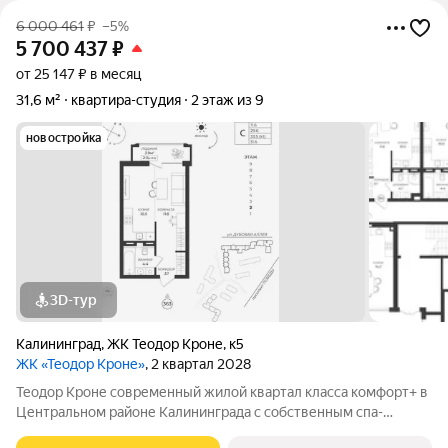
6 000 461
₽
–5%
5 700 437
₽
от 25 147 ₽ в месяц
31,6 м²
квартира-студия
2 этаж из 9
новостройка
3D-тур
Калининград
,
ЖК Теодор Кроне
,
к5
ЖК «Теодор Кроне»
, 2 квартал 2028
Теодор Кроне современный жилой квартал класса комфорт+ в
Центральном районе Калининграда с собственным спа-
комплексом и комьюнити-центром. Здесь продумано все для