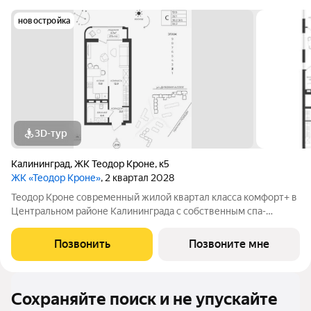
новостройка
3D-тур
Калининград
,
ЖК Теодор Кроне
,
к5
ЖК «Теодор Кроне»
, 2 квартал 2028
Теодор Кроне современный жилой квартал класса комфорт+ в
Центральном районе Калининграда с собственным спа-
комплексом и комьюнити-центром. Здесь продумано все для
тех, кто ценит качество, эстетику и полноценную жизнь рядом
Позвонить
Позвоните мне
со всем необходимым. 99%
Сохраняйте поиск и не упускайте