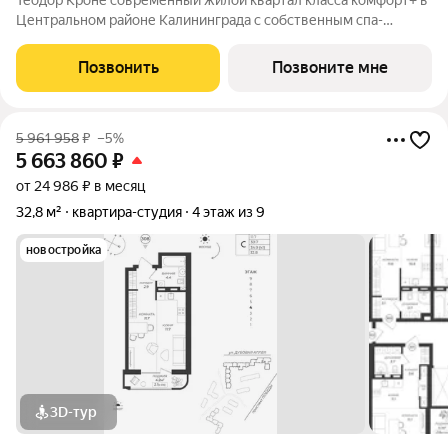
Теодор Кроне современный жилой квартал класса комфорт+ в
Центральном районе Калининграда с собственным спа-
комплексом и комьюнити-центром. Здесь продумано все для
тех, кто ценит качество, эстетику и полноценную жизнь рядом
Позвонить
Позвоните мне
со всем необходимым. 99%
5 961 958
₽
–5%
5 663 860
₽
от 24 986 ₽ в месяц
32,8 м²
квартира-студия
4 этаж из 9
новостройка
3D-тур