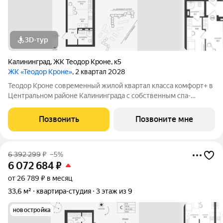
3D-тур
Калининград
,
ЖК Теодор Кроне
,
к5
ЖК «Теодор Кроне»
, 2 квартал 2028
Теодор Кроне современный жилой квартал класса комфорт+ в
Центральном районе Калининграда с собственным спа-
комплексом и комьюнити-центром. Здесь продумано все для
тех, кто ценит качество, эстетику и полноценную жизнь рядом
Позвонить
Позвоните мне
со всем необходимым. 99%
6 392 299
₽
–5%
6 072 684
₽
от 26 789 ₽ в месяц
33,6 м²
квартира-студия
3 этаж из 9
новостройка