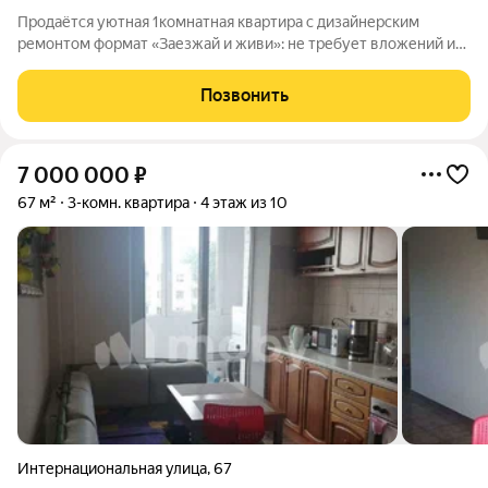
Продаётся уютная 1комнатная квартира с дизайнерским
ремонтом формат «Заезжай и живи»: не требует вложений и
ремонта.Основные характеристикиТип: 1комнатная
квартира.Общая площадь: 42 м2 (с балконом 44,7 м2).Жилая
Позвонить
площадь: 18 м2Площадь кухни: 11,1
7 000 000
₽
67 м²
3-комн. квартира
4 этаж из 10
Интернациональная улица
,
67