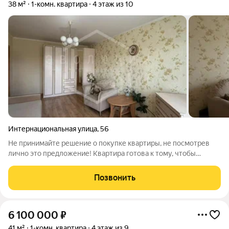
38 м²
1-комн. квартира
4 этаж из 10
Интернациональная улица
,
56
Не принимайте решение о покупке квартиры, не посмотрев
лично это предложение! Квартира готова к тому, чтобы
заехать и жить! Звоните и записывайтесь на просмотр!
Продажу объекта сопровождает Агентство Недвижимости
Позвонить
ЭВОЛЮЦИЯ, действующий член Российской
6 100 000
₽
41 м²
1-комн. квартира
4 этаж из 9