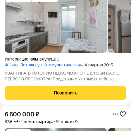
Интернациональная улица
,
5
ЖК «ул. Летняя / ул. Коммунистическая»
, 4 квартал 2015
КВАРТИРА, В КОТОРУЮ НЕВОЗМОЖНО НЕ ВЛЮБИТЬСЯ С
ПЕРВОГО ПРОСМОТРА! Представьте Уютные семейные
вечера, детский смех, воскресные прогулки у озера, аромат
свежего кофе на просторной кухне и ощущение, что вы
Позвонить
наконец нашли место, которое можете с гордостью
6 600 000
₽
37,6 м²
1-комн. квартира
9 этаж из 9