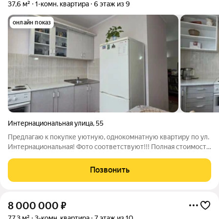
37,6 м²
1-комн. квартира
6 этаж из 9
онлайн показ
Интернациональная улица
,
55
Предлагаю к покупке уютную, однокомнатную квартиру по ул.
Интернациональная! Фото соответствуют!!! Полная стоимость
в договоре!!! Квартира подходит под ипотеку! В квартире
остается практически все, что видите на фото, кроме дивана и
Позвонить
телевизора -
8 000 000
₽
77,3 м²
3-комн. квартира
7 этаж из 10