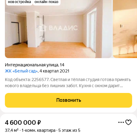
новостройка
онлайн показ
Интернациональная улица
,
14
ЖК «Белый сад»
, 4 квартал 2021
Код объекта: 2256577. Светлая и тёплая студия готова принять
нового владельца без лишних забот. Кухня с окном дарит
утренний свет и место для уютных завтраков; основная зона
легко делится на уголок для отдыха и спальную зону, остаётся
Позвонить
пространство
4 600 000
₽
37,4 м²
1-комн. квартира
5 этаж из 5