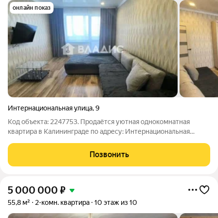
онлайн показ
Интернациональная улица
,
9
Код объекта: 2247753. Продаётся уютная однокомнатная
квартира в Калининграде по адресу: Интернациональная
улица, 9. Это идеальный выбор для тех, кто ищет комфортное
жильё в удобном районе. Квартира расположена на 5 этаже 5-
Позвонить
этажного панельного дома
5 000 000
₽
55,8 м²
2-комн. квартира
10 этаж из 10