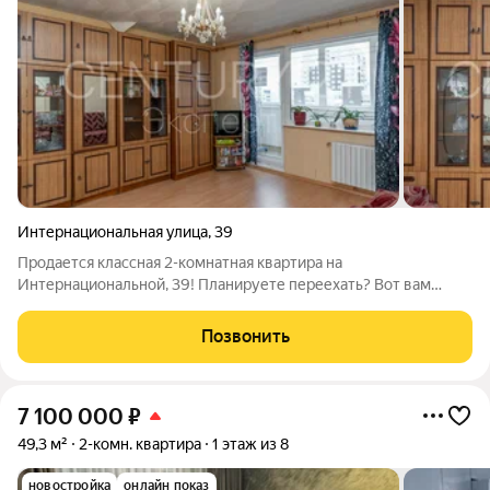
Интернациональная улица
,
39
Продается классная 2-комнатная квартира на
Интернациональной, 39! Планируете переехать? Вот вам
отличный вариант! Это уютная 2-комнатная квартира в очень
удобном районе с отличной инфраструктурой. Расположена на
Позвонить
10 этаже с окна открывается шикарный
7 100 000
₽
49,3 м²
2-комн. квартира
1 этаж из 8
новостройка
онлайн показ