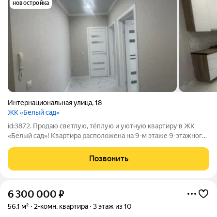
новостройка
Интернациональная улица
,
18
ЖК «Белый сад»
id:3872. Продаю светлую, тёплую и уютную квартиру в ЖК
«Белый сад»! Квартира расположена на 9-м этаже 9-этажного
дома. Общая площадь 37,6 м, из которых 20 м жилая площадь и
12 м кухня. В квартире сделан хороший ремонт, есть
Позвонить
встроенный кухонный
6 300 000
₽
56,1 м²
2-комн. квартира
3 этаж из 10