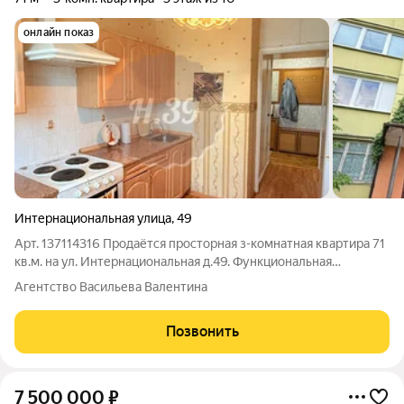
онлайн показ
Интернациональная улица
,
49
Арт. 137114316 Продаётся просторная з-комнатная квартира 71
кв.м. на ул. Интернациональная д.49. Функциональная
планировка без проходных комнат все помещения
Агентство Васильева Валентина
изолированные. Это полноценная семейная квартира с
удобным распределением пространства. Два
Позвонить
7 500 000
₽