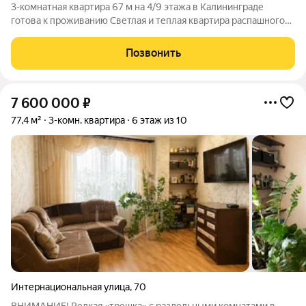
3-комнатная квартира 67 м на 4/9 этажа в Калининграде
готова к проживанию Светлая и теплая квартира распашного
типа: окна на две стороны, обеспечивают хорошую
вентиляцию и естественный светПросторная кухня 10 м и
Позвонить
разделённая планировка: все комнаты
7 600 000
₽
77,4 м²
3-комн. квартира
6 этаж из 10
Интернациональная улица
,
70