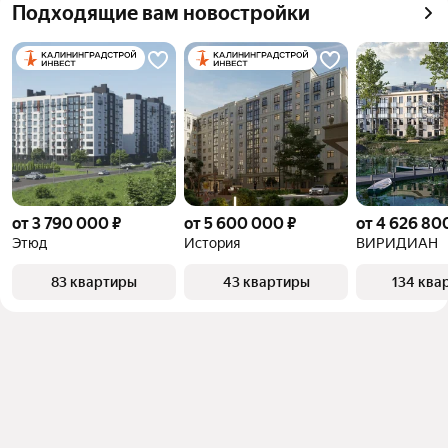
Подходящие вам новостройки
от 3 790 000 ₽
от 5 600 000 ₽
от 4 626 80
Этюд
История
ВИРИДИАН
83 квартиры
43 квартиры
134 ква