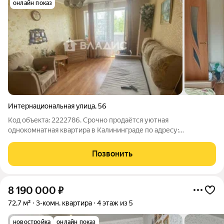
онлайн показ
Интернациональная улица
,
56
Код объекта: 2222786. Срочно продаётся уютная
однокомнатная квартира в Калининграде по адресу:
Интернациональная улица, 56. Это идеальный выбор для тех,
кто ценит комфорт и удобство. Квартира расположена на 4
Позвонить
этаже 10-этажного панельного дома,
8 190 000
₽
72,7 м²
3-комн. квартира
4 этаж из 5
новостройка
онлайн показ