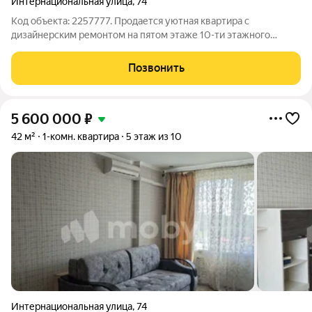
Интернациональная улица
,
74
Код объекта: 2257777. Продается уютная квартира с
дизайнерским ремонтом на пятом этаже 10-ти этажного
кирпичного дома, построенного в 2007 году. Общей площадью
42 кв.м., жилая площадь 18 кв.м., кухня 11 кв.м., гардероб 7,7
Позвонить
кв.м., сан. узел 4,3 кв.м.,
5 600 000
₽
42 м²
1-комн. квартира
5 этаж из 10
Интернациональная улица
,
74