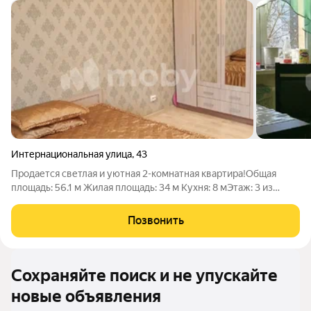
Интернациональная улица
,
43
Продается светлая и уютная 2-комнатная квартира!Общая
площадь: 56.1 м Жилая площадь: 34 м Кухня: 8 мЭтаж: 3 из
10Основные преимущества:Комнаты изолированные: 18 и 16
м, удобные и просторныеБалкон или лоджия: две лоджии для
Позвонить
отдыха и храненияРайон
Сохраняйте поиск и не упускайте
новые объявления