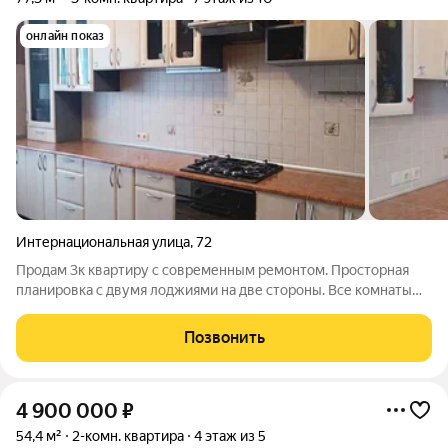
онлайн показ
Интернациональная улица
,
72
Продам 3к квартиру с современным ремонтом. Просторная
планировка с двумя лоджиями на две стороны. Все комнаты
изолированные, просторная кухня, два с/у. Отделка
эксклюзивная, делалась "под себя". Лучше один раз увидеть "в
Позвонить
живую", чем читать. Новым
4 900 000
₽
54,4 м²
2-комн. квартира
4 этаж из 5