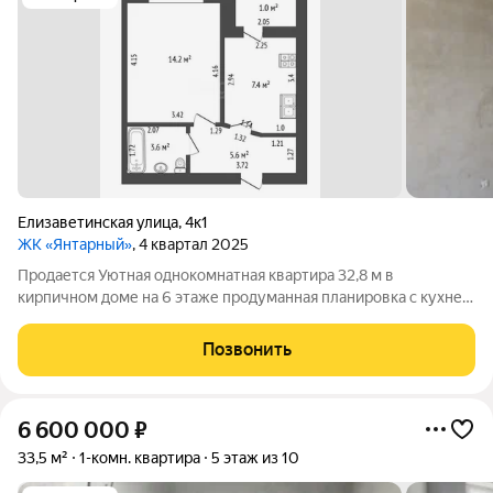
Елизаветинская улица
,
4к1
ЖК «Янтарный»
, 4 квартал 2025
Продается Уютная однокомнатная квартира 32,8 м в
кирпичном доме на 6 этаже продуманная планировка с кухней
7,4 м и комнатой 14,2 м. Застекленная лоджия добавит
дополнительное пространство, а автономное отопление
Позвонить
позволяет регулировать температуру по
6 600 000
₽
33,5 м²
1-комн. квартира
5 этаж из 10