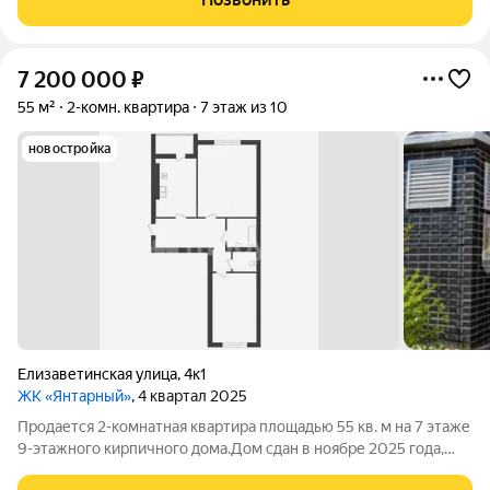
AВTОНОMHOЕ ОTОПЛЕНИЕ (2КК) ЛУЧШАЯ ЦЕНА В
7 200 000
₽
55 м²
2-комн. квартира
7 этаж из 10
новостройка
Елизаветинская улица
,
4к1
ЖК «Янтарный»
, 4 квартал 2025
Продается 2-комнатная квартира площадью 55 кв. м на 7 этаже
9-этажного кирпичного дома.Дом сдан в ноябре 2025 года,
новостройка. Квартира светлая, уютная, окна выходят как на