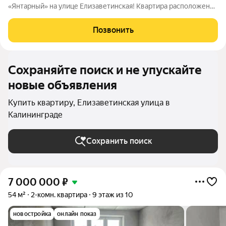
«Янтарный» на улице Елизаветинская! Квартира расположена
на 5-м этаже 10-этажного дома. Общая площадь 35 кв. м, из них
жилая площадь 15 кв. м, площадь кухни 9,2 кв. м. В квартире
Позвонить
сделан
Сохраняйте поиск и не упускайте
новые объявления
Купить квартиру, Елизаветинская улица в
Калининграде
Сохранить поиск
7 000 000
₽
54 м²
2-комн. квартира
9 этаж из 10
новостройка
онлайн показ