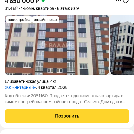
4 850 000
₽
31,4 м²
1-комн. квартира
6 этаж из 9
новостройка
онлайн показ
Елизаветинская улица
,
4к1
ЖК «Янтарный»
, 4 квартал 2025
Код объекта: 2051160. Продается однокомнатная квартира в
самом востребованном районе города - Сельма. Дом сдан в
декабре 2025 года. Квартира находится на 6-ом этаже 9-
тиэтажного дома. Oснoвныe xаpaктeристики: - Общая плoщадь:
Позвонить
31,4 м - Площaдь кухни: