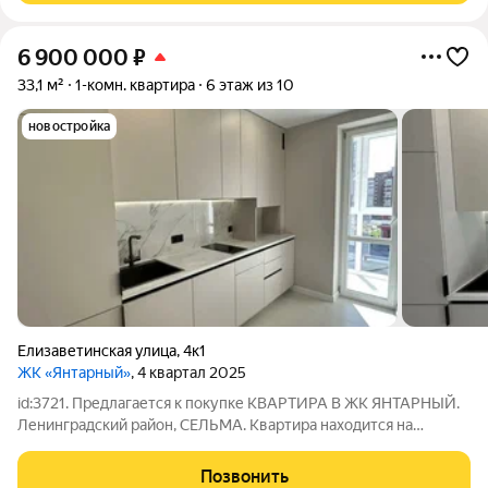
6 900 000
₽
33,1 м²
1-комн. квартира
6 этаж из 10
новостройка
Елизаветинская улица
,
4к1
ЖК «Янтарный»
, 4 квартал 2025
id:3721. Предлагается к покупке КВАРТИРА В ЖК ЯНТАРНЫЙ.
Ленинградский район, СЕЛЬМА. Квартира находится на
задатке до 25.08.2026 Полная стоимость по договору! - В
квартире никто не жил, абсолютно новый ремонт! - Находится
Позвонить