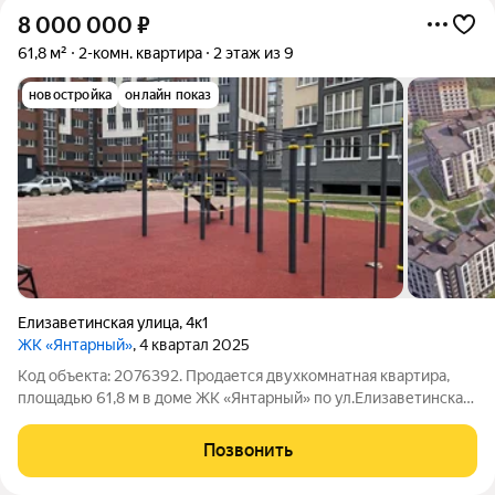
8 000 000
₽
61,8 м²
2-комн. квартира
2 этаж из 9
новостройка
онлайн показ
Елизаветинская улица
,
4к1
ЖК «Янтарный»
, 4 квартал 2025
Код объекта: 2076392. Продается двухкомнатная квартира,
площадью 61,8 м в доме ЖК «Янтарный» по ул.Елизаветинская ,
д.4. к.1 ДОМ СДАН! Квартира расположена на 2 этаже! Жилая
34,3 м, площадь кухни 10,8 м, площaдь лоджии 3 м; Материал
Позвонить
стен -