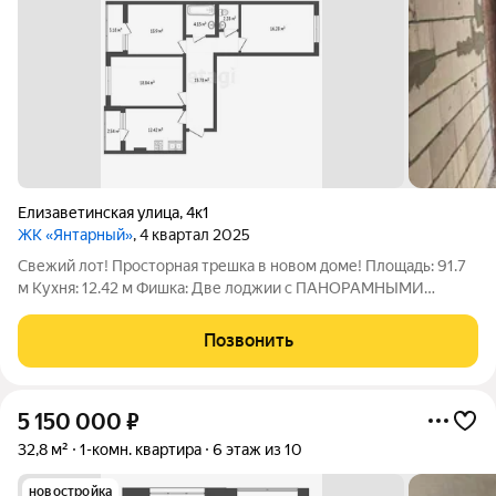
Елизаветинская улица
,
4к1
ЖК «Янтарный»
, 4 квартал 2025
Свежий лот! Просторная трешка в новом доме! Площадь: 91.7
м Кухня: 12.42 м Фишка: Две лоджии с ПАНОРАМНЫМИ
окнами в квартире очень светло! Экономия: Автономное
отопление (платите копейки за коммуналку и греетесь, когда
Позвонить
хотите). Район: Всё под
5 150 000
₽
32,8 м²
1-комн. квартира
6 этаж из 10
новостройка