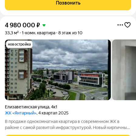
улицу, так и во двор.Особенности квартиры:Без ремонта, что
Позвонить
позволяет
4 980 000
₽
33,3 м²
1-комн. квартира
8 этаж из 10
новостройка
Елизаветинская улица
,
4к1
ЖК «Янтарный»
, 4 квартал 2025
В продаже однокомнатная квартира в современном ЖК в
районе с самой развитой инфраструктурой. Новый кирпичный
дом 2025 года постройки. Автономное отопление. Подземный