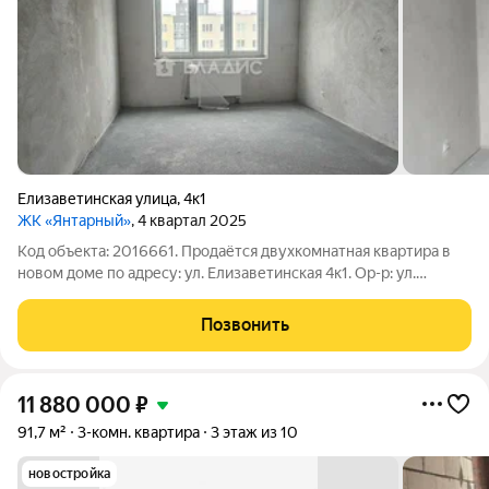
Елизаветинская улица
,
4к1
ЖК «Янтарный»
, 4 квартал 2025
Код объекта: 2016661. Продаётся двухкомнатная квартира в
новом доме по адресу: ул. Елизаветинская 4к1. Ор-р: ул.
Генерала Челнокова, ул. Елизаветинская, ул. Согласия. Общая
площадь квартиры: 54 кв. м. Жилая площадь: 29,4 кв. м. Кухня
Позвонить
площадью: 9,3
11 880 000
₽
91,7 м²
3-комн. квартира
3 этаж из 10
новостройка