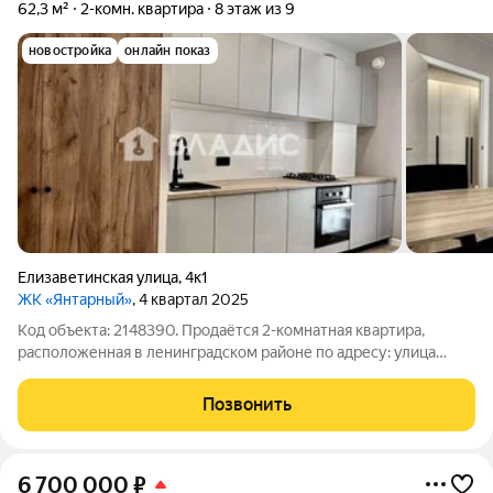
62,3 м²
2-комн. квартира
8 этаж из 9
новостройка
онлайн показ
Елизаветинская улица
,
4к1
ЖК «Янтарный»
, 4 квартал 2025
Код объекта: 2148390. Продаётся 2-комнатная квартира,
расположенная в ленинградском районе по адресу: улица
Елизаветинская ул., 4к1. Квартира располагается на 8 этаже 9-
этажного современного кирпичного дома 2025 года
Позвонить
постройки, общая площадь 62,3 м2.
6 700 000
₽