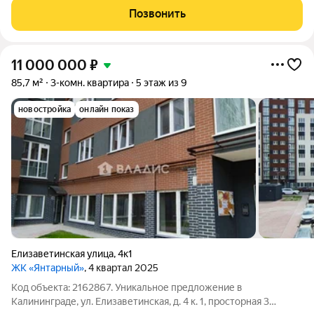
паркинг. Благоустроенная территория с детскими и
Позвонить
спортивными площадками. Квартира
11 000 000
₽
85,7 м²
3-комн. квартира
5 этаж из 9
новостройка
онлайн показ
Елизаветинская улица
,
4к1
ЖК «Янтарный»
, 4 квартал 2025
Код объекта: 2162867. Уникальное предложение в
Калининграде, ул. Елизаветинская, д. 4 к. 1, просторная 3