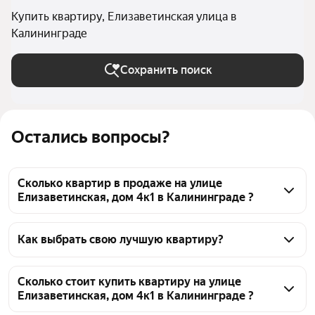
Купить квартиру, Елизаветинская улица в
Калининграде
Сохранить поиск
Остались вопросы?
Сколько квартир в продаже на улице
Елизаветинская, дом 4к1 в Калининграде ?
На Яндекс Недвижимости в продаже на улице 
Елизаветинская, дом 4к1 в Калининграде 29 
Как выбрать свою лучшую квартиру?
квартир, из них 29 объявлений от агентств
Чтобы купить квартиру на улице Елизаветинская, 
дом 4к1, воспользуйтесь тепловой картой для 
Сколько стоит купить квартиру на улице
Елизаветинская, дом 4к1 в Калининграде ?
оценки инфраструктуры и транспортной 