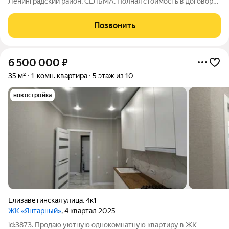
Ленинградский район, СЕЛЬМА. Полная стоимость в договоре!
- В квартире никто не жил, абсолютно новый ремонт! -
Находится на видовом этаже, с ПАНОРАМНЫМ
Позвонить
ОСТЕКЛЕНИЕМ. - АВТОНОМНОЕ ОТОПЛЕНИЕ. Котёл
6 500 000
₽
35 м²
1-комн. квартира
5 этаж из 10
новостройка
Елизаветинская улица
,
4к1
ЖК «Янтарный»
, 4 квартал 2025
id:3873. Продаю уютную однокомнатную квартиру в ЖК