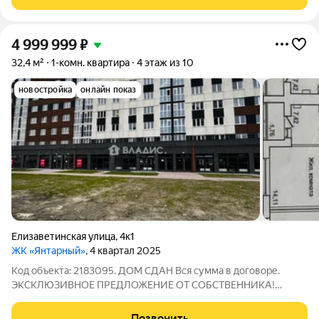
на комфортном 6 этаже! -
4 999 999
₽
32,4 м²
1-комн. квартира
4 этаж из 10
новостройка
онлайн показ
Елизаветинская улица
,
4к1
ЖК «Янтарный»
, 4 квартал 2025
Код объекта: 2183095. ДОМ СДАН Вся сумма в договоре.
ЭКCКЛЮЗИВHОE ПРЕДЛОЖЕНИE ОT СOБСТBEHНИКA!
OТЛИЧНАЯ ПЛАНИPОВКА! Пpoдaётcя 1-кoмнатная квaртиpа
на 4 этаж, в дoмe ИЗ KPАСHOГО КEPАMИЧEСКОГО КИРПИЧA.
Позвонить