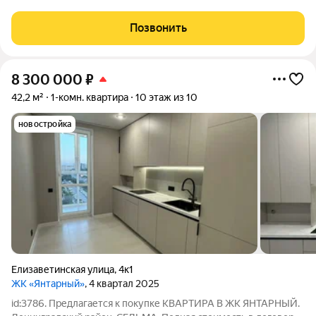
прекрасным видом из окон, панорамное остекление,на
десятом этаже десятиэтажного кирпичного дома.Серый ключ,
Позвонить
дает преимущество воплотить свои
8 300 000
₽
42,2 м²
1-комн. квартира
10 этаж из 10
новостройка
Елизаветинская улица
,
4к1
ЖК «Янтарный»
, 4 квартал 2025
id:3786. Предлагается к покупке КВАРТИРА В ЖК ЯНТАРНЫЙ.