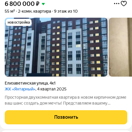
6 800 000
₽
55 м²
2-комн. квартира
9 этаж из 10
новостройка
Елизаветинская улица
,
4к1
ЖК «Янтарный»
, 4 квартал 2025
Просторная двухкомнатная квартира в новом кирпичном доме
ваш шанс создать дом мечты! Представляем вашему
вниманию уникальное предложение: светлая и просторная
двухкомнатная квартира с изолированными комнатами,
Позвонить
расположенная в современном кирпичном