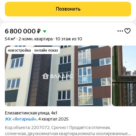
комнатная квартира в новостройке. Идеальная квартира по
выгодной цене в Калининграде Отличная локация. Близость к
Позвонить
центру города и развитая
6 800 000
₽
54 м²
2-комн. квартира
10 этаж из 10
новостройка
онлайн показ
Елизаветинская улица
,
4к1
ЖК «Янтарный»
, 4 квартал 2025
Код объекта: 2207072. Срочно ! Продаётся отличная,
солнечная, двухкомнатная квартира,комнаты изолированные,с