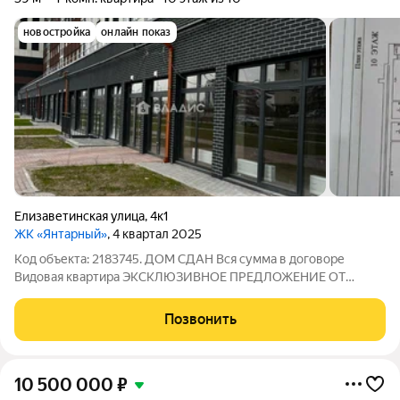
новостройка
онлайн показ
Елизаветинская улица
,
4к1
ЖК «Янтарный»
, 4 квартал 2025
Код объекта: 2183745. ДОМ СДАН Вся сумма в договоре
Видовая квартира ЭКCКЛЮЗИВHОE ПРЕДЛОЖЕНИE ОT
СOБСТBEHНИКA! Вся сумма в договоре. OТЛИЧНАЯ
ПЛАНИPОВКА! Пpoдaётcя 1-кoмнатная квaртиpа на 10 этаже, в
Позвонить
дoмe ИЗ KPАСHOГО КEPАMИЧEСКОГО КИРПИЧA.
10 500 000
₽