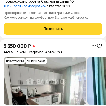
посёлок Холмогоровка
,
Счастливая улица
,
10
ЖК «Новая Холмогоровка»
, 1 квартал 2019
Просторная однокомнатная квартира в ЖК «Новая
Холмогоровка» , на комфортном 3 этаже ждёт своего
покупателя! Очень светлая и теплая, с панорамными окнами и
выходом на французкий балкон из комнаты и кухни. В
Позвонить
квартире АВТОНОМНОЕ ОТОПЛЕНИЕ! Это значит,
5 650 000
₽
44,9 м²
1-комн. квартира
4 этаж из 4
новостройка
онлайн показ