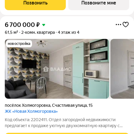
малоэтажного строительства, который расположен в
Позвонить
Позвоните мне
Центральном районе города в пешей доступности от
6 700 000
₽
61,5 м²
2-комн. квартира
4 этаж из 4
новостройка
посёлок Холмогоровка
,
Счастливая улица
,
15
ЖК «Новая Холмогоровка»
Код объекта: 2202411. Отдел загородной недвижимости
предлагает к продаже уютную двухкомнатную квартиру с
свежим, хорошим ремонтом в новoм киpпичнoм дoмe 2020