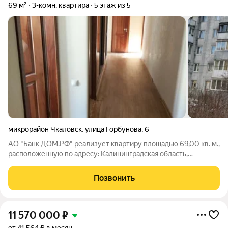
69 м²
3-комн. квартира
5 этаж из 5
микрорайон Чкаловск
,
улица Горбунова
,
6
АО "Банк ДОМ.РФ" реализует квартиру площадью 69,00 кв. м.,
расположенную по адресу: Калининградская область,
Калининград г., Горбунова,6. Информация об объекте: Один
собственник (юридическое лицо). Кадастровый номер объекта
Позвонить
недвижимости:
11 570 000
₽