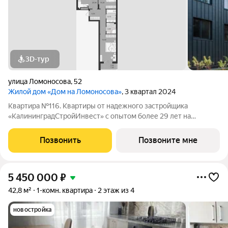
3D-тур
улица Ломоносова
,
52
Жилой дом «Дом на Ломоносова»
, 3 квартал 2024
Квартира №116. Квартиры от надежного застройщика
«КалининградСтройИнвест» с опытом более 29 лет на
строительном рынке! ЖД "Дом на Ломоносова" объект
малоэтажного строительства, который расположен в
Позвонить
Позвоните мне
Центральном районе города в пешей доступности от
5 450 000
₽
42,8 м²
1-комн. квартира
2 этаж из 4
новостройка