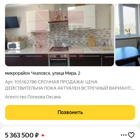
микрорайон Чкаловск
,
улица Мира
,
2
Арт. 105162786 СРОЧНАЯ ПРОДАЖА! ЦЕНА
ДЕЙСТВИТЕЛЬНА ПОКА АКТУАЛЕН ВСТРЕЧНЫЙ ВАРИАНТ!
Продается просторная трёхкомнатная комнатная квартира,
Агентство Попкова Оксана
расположенная в микрорайоне Чкаловск, на улице Мира.
Квартира расположена на 5 этаже пятиэтажного кирпичного
Позвонить
5 363 500
₽