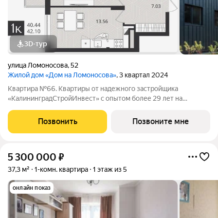
3D-тур
улица Ломоносова
,
52
Жилой дом «Дом на Ломоносова»
, 3 квартал 2024
Квартира №66. Квартиры от надежного застройщика
«КалининградСтройИнвест» с опытом более 29 лет на
строительном рынке! ЖД "Дом на Ломоносова" объект
малоэтажного строительства, который расположен в
Позвонить
Позвоните мне
Центральном районе города в пешей доступности от
5 300 000
₽
37,3 м²
1-комн. квартира
1 этаж из 5
онлайн показ