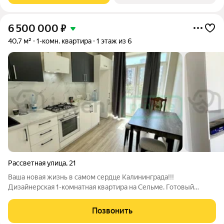
6 500 000
₽
40,7 м²
1-комн. квартира
1 этаж из 6
Рассветная улица
,
21
Ваша новая жизнь в самом сердце Калининграда!!!
Дизайнерская 1-комнатная квартира на Сельме. Готовый
ремонт, идеальная локация. Не ищите компромиссов между
уютом, стилем и локацией. Представляем ваш идеальный
Позвонить
вариант светлую и просторную 1-комнатную