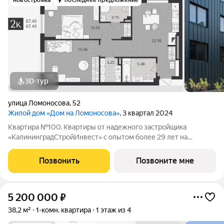
новостройка
последнее предложение
3D-тур
улица Ломоносова
,
52
Жилой дом «Дом на Ломоносова»
, 3 квартал 2024
Квартира №100. Квартиры от надежного застройщика
«КалининградСтройИнвест» с опытом более 29 лет на
строительном рынке! ЖД "Дом на Ломоносова" объект
малоэтажного строительства, который расположен в
Позвонить
Позвоните мне
Центральном районе города в пешей доступности от
5 200 000
₽
38,2 м²
1-комн. квартира
1 этаж из 4