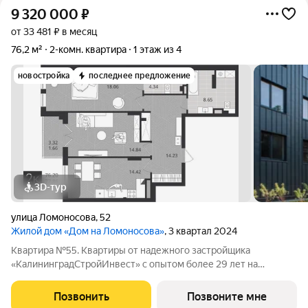
9 320 000
₽
от 33 481 ₽ в месяц
76,2 м²
2-комн. квартира
1 этаж из 4
новостройка
последнее предложение
3D-тур
улица Ломоносова
,
52
Жилой дом «Дом на Ломоносова»
, 3 квартал 2024
Квартира №55. Квартиры от надежного застройщика
«КалининградСтройИнвест» с опытом более 29 лет на
строительном рынке! ЖД "Дом на Ломоносова" объект
малоэтажного строительства, который расположен в
Позвонить
Позвоните мне
Центральном районе города в пешей доступности от