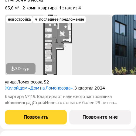
от 41 564 ₽ в месяц
65,6 м²
2-комн. квартира
1 этаж из 4
новостройка
последнее предложение
3D-тур
улица Ломоносова
,
52
Жилой дом «Дом на Ломоносова»
, 3 квартал 2024
Квартира №119. Квартиры от надежного застройщика
«КалининградСтройИнвест» с опытом более 29 лет на
строительном рынке! ЖД "Дом на Ломоносова" объект
малоэтажного строительства, который расположен в
Позвонить
Позвоните мне
Центральном районе города в пешей доступности от