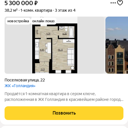
5 300 000
₽
38,2 м²
1-комн. квартира
3 этаж из 4
новостройка
онлайн показ
Поселковая улица
,
22
ЖК «Голландия»
Продаётся 1-комнатная квартира в сером ключе,
расположенная в ЖК Голландия в красивейшем районе города
Калининграда по адресу Поселковая д.22 Дом из красного
керамического блока и кирпича,2024 года постройки. 3/4 этаж
Позвонить
Общая площадь 38.15.кв.м Кухня