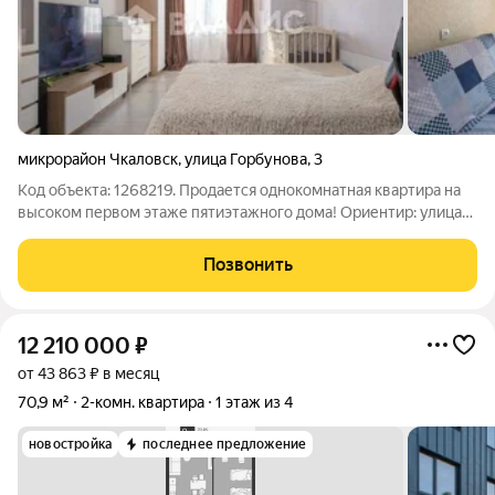
микрорайон Чкаловск
,
улица Горбунова
,
3
Код объекта: 1268219. Продается однокомнатная квартира на
высоком первом этаже пятиэтажного дома! Ориентир: улица
Лукашова, Беланова, Мира. Квартира светлая, теплая и уютная,
не угловая. Мебель частично остается новому хозяину,
Позвонить
остальное
12 210 000
₽
от 43 863 ₽ в месяц
70,9 м²
2-комн. квартира
1 этаж из 4
новостройка
последнее предложение