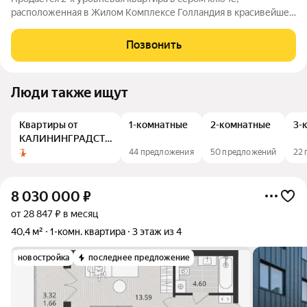
расположенная в Жилом Комплексе Голландия в красивейшем
районе города Калининграда по адресу Поселковая д.22 Дом
из красного керамического блока и кирпича,2024 года
Позвонить
постройки. 4/5 этаж Общая площадь
Люди также ищут
Квартиры от
1-комнатные
2-комнатные
3-
КАЛИНИНГРАДСТРОЙ
ИНВЕСТ
44 предложения
50 предложений
22 
8 030 000
₽
от 28 847 ₽ в месяц
40,4 м²
1-комн. квартира
3 этаж из 4
новостройка
последнее предложение