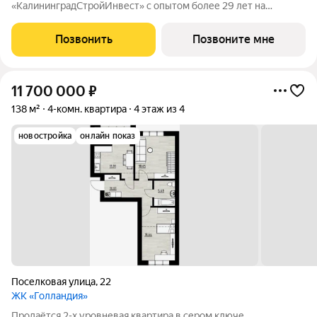
«КалининградСтройИнвест» с опытом более 29 лет на
строительном рынке! ЖД "Дом на Ломоносова" объект
малоэтажного строительства, который расположен в
Позвонить
Позвоните мне
Центральном районе города в пешей доступности от
11 700 000
₽
138 м²
4-комн. квартира
4 этаж из 4
новостройка
онлайн показ
Поселковая улица
,
22
ЖК «Голландия»
Продаётся 2-х уровневая квартира в сером ключе,