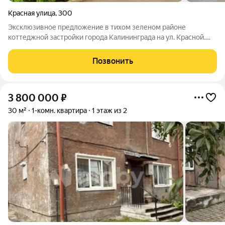
Красная улица
,
300
Эксклюзивное предложение в тихом зеленом районе
коттеджной застройки города Калининграда на ул. Красной.
Дом по цене трехкомнатной квартиры! Таунхаус общей
площадью 250 кв.м. на земельном участке 4 сотки.
Позвонить
(юридически оформлена как квартира, что
3 800 000
₽
30 м²
1-комн. квартира
1 этаж из 2