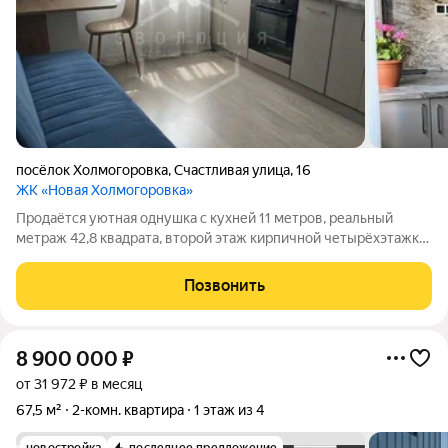
посёлок Холмогоровка
,
Счастливая улица
,
16
ЖК «Новая Холмогоровка»
Продаётся уютная однушка с кухней 11 метров, реальный
метраж 42,8 квадрата, второй этаж кирпичной четырёхэтажки.
Свежий современный ремонт заезжай и живи, ничего
переделывать не нужно. Идеальный вариант для молодых
Позвонить
людей, которые ценят комфорт,
8 900 000
₽
от 31 972 ₽ в месяц
67,5 м²
2-комн. квартира
1 этаж из 4