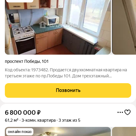
проспект Победы
,
101
Код объекта: 1973482. Продается двухкомнатная квартира на
третьем этаже по пр.Победы 101. Дом трехэтажный
кирпичный 1962 г. Над квартирой большое чердачное
помещение. Общая площадь 42 кв.м Кухня 6 кв.м Комнаты
Позвонить
смежные 17+11 кв.м Гардеробная. Санузел
6 800 000
₽
61,2 м²
3-комн. квартира
3 этаж из 5
онлайн показ