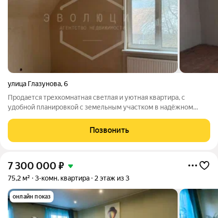
улица Глазунова
,
6
Продается трехкомнатная светлая и уютная квартира, с
удобной планировкой с земельным участком в надёжном
кирпичном немецком доме, расположенная среди красивых
немецких особняков в Центральном районе города
Позвонить
Калининграда на ул. Глазунова. Общая площадь
7 300 000
₽
75,2 м²
3-комн. квартира
2 этаж из 3
онлайн показ