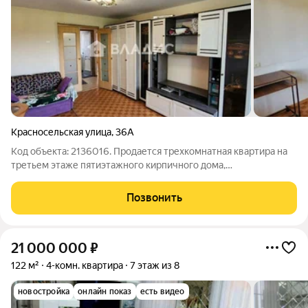
Красносельская улица
,
36А
Код объекта: 2136016. Продается трехкомнатная квартира на
третьем этаже пятиэтажного кирпичного дома,
расположенная в тихом и престижном Центральном районе,
что обеспечивает отличную доступность к основным
Позвонить
транспортным магистралям, по адресу: ул.
21 000 000
₽
122 м²
4-комн. квартира
7 этаж из 8
новостройка
онлайн показ
есть видео