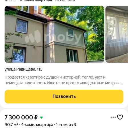
улица Радищева
,
115
Продаётся квартира с душой и историей: тепло, уют и
немецкая надежность Ищете не просто «квадратные метры», а
место, где захочется жить и растить детей? Перед вами
редкий вариант просторная трёшка в доме немецкой
Позвонить
постройки, в престижном центральном
7 300 000
₽
90,7 м²
4-комн. квартира
1 этаж из 3