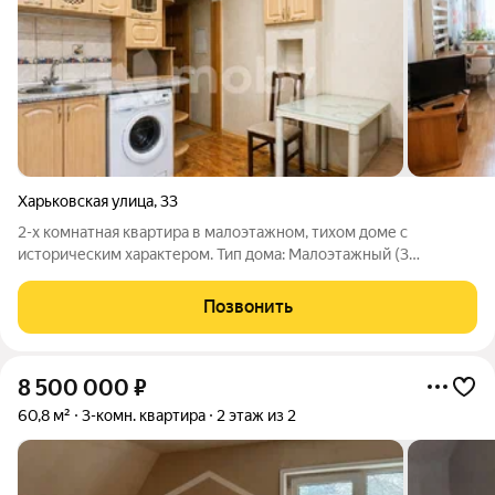
Харьковская улица
,
33
2-х комнатная квартира в малоэтажном, тихом доме с
историческим характером. Тип дома: Малоэтажный (3
этажа)Год постройки (стиль): Характерная для исторического
Калининграда застройка (тихий, «сталинский» или
Позвонить
послевоенный немецкий стиль) Ключевые
8 500 000
₽
60,8 м²
3-комн. квартира
2 этаж из 2