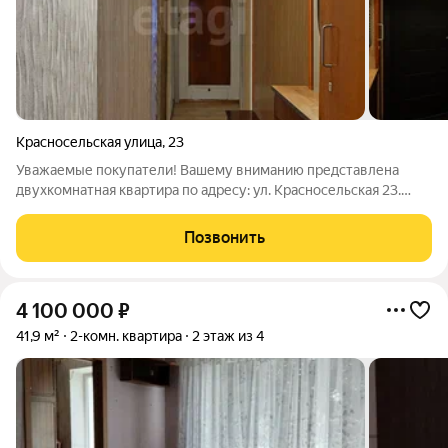
Красносельская улица
,
23
Уважаемые покупатели! Вашему вниманию представлена
двухкомнатная квартира по адресу: ул. Красносельская 23.
ДЛЯ ВАШЕГО УДОБСТВА ЗАГРУЖЕН ВИДЕООБЗОР!
Пожалуйста, посмотрите его. Если у вас останутся вопросы,
Позвонить
звоните, мы вам на них с радостью ответим.
4 100 000
₽
41,9 м²
2-комн. квартира
2 этаж из 4