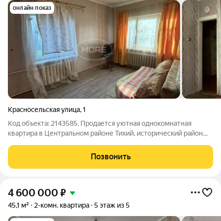
онлайн показ
Красносельская улица
,
1
Код объекта: 2143585. Продается уютная однокомнатная
квартира в Центральном районе Тихий, исторический район
города . по адресу Красносельская 1 Основные характеристики
: - площадь 31,2 м - комната 18,6 - кухня 6,5 - санузел
Позвонить
совмещенный - место под
4 600 000
₽
45,1 м²
2-комн. квартира
5 этаж из 5