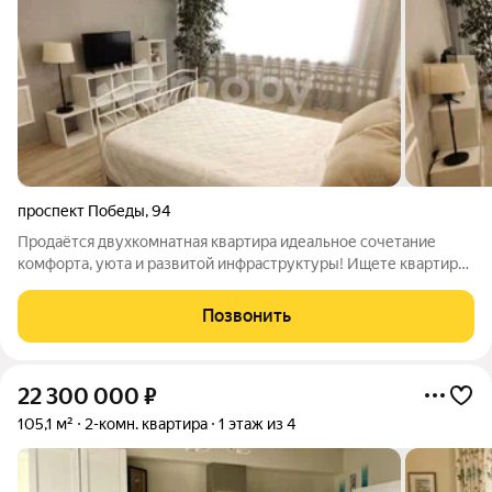
проспект Победы
,
94
Продаётся двухкомнатная квартира идеальное сочетание
комфорта, уюта и развитой инфраструктуры! Ищете квартиру,
в которую можно сразу заехать и жить, не тратя время и
деньги на обустройство? Тогда это предложение для вас!
Позвонить
Адрес: указать адрес Дом
22 300 000
₽
105,1 м²
2-комн. квартира
1 этаж из 4