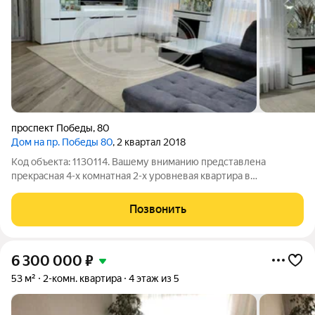
проспект Победы
,
80
Дом на пр. Победы 80
, 2 квартал 2018
Код объекта: 1130114. Вашему вниманию представлена
прекрасная 4-х комнатная 2-х уровневая квартира в
Центральном районе Калининграда. Изюминка данной
квартиры- это волшебные закаты, которое Вы можете
Позвонить
наблюдать с панорамных окон на 8 этаже. Общая
6 300 000
₽
53 м²
2-комн. квартира
4 этаж из 5