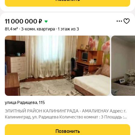
кaфе, миниpынoк, почта и
11 000 000
₽
81,4 м²
3-комн. квартира
1 этаж из 3
улица Радищева
,
115
ЭЛИТНЫЙ РАЙОН КАЛИНИНГРАДА - АМАЛИЕНАУ Адрес: г.
Калининград, ул. Радищева Количество комнат : 3 Площадь :
81.4 м2 Год постройки: 1945 ВАШ УЮТНЫЙ УГОЛОК В
ГОРОДЕ КЛЮЧЕВЫЕ ПРЕИМУЩЕСТВА: Расположение:
Позвонить