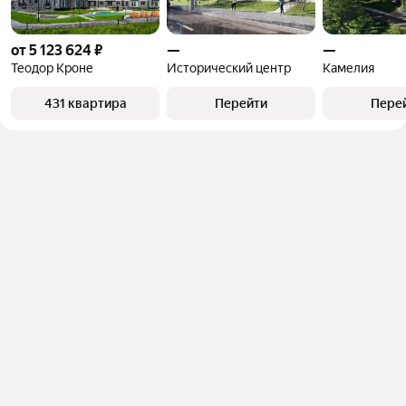
от 5 123 624 ₽
—
—
Теодор Кроне
Исторический центр
Камелия
431 квартира
Перейти
Пере