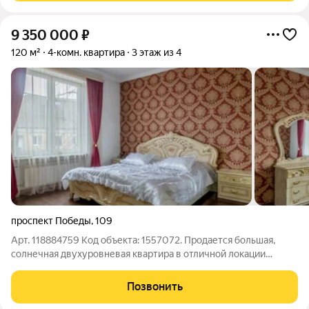
9 350 000
₽
120 м²
4-комн. квартира
3 этаж из 4
проспект Победы
,
109
Арт. 118884759 Код объекта: 1557072. Продается большая,
солнечная двухуровневая квартира в отличной локации
города. О ДОМЕ: - 1945 г, кирпичный, сухой и теплый, отличная
шумоизоляция - автономное отопление - зеленая территория -
Позвонить
рядом остановка О