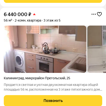
Элитный район с развитой инфраструктурой и
6 440 000
₽
56 м²
2-комн. квартира
3 этаж из 5
Калининград
,
микрорайон Прегольский
,
25
Продается светлая и уютная двухкомнатная квартира общей
площадью 56 м, расположенная на 3 этаже пятиэтажного дома.
Квартира расположена в историческом районе рядом с
фортом Kross Stein, что делает ее особенно привлекательной
Позвонить
для тех, кто ценит