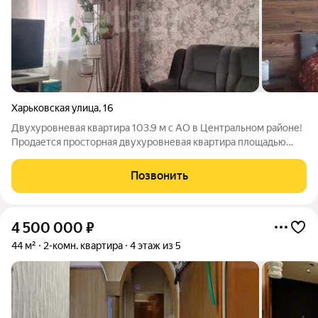
Харьковская улица
,
16
Двухуровневая квартира 103.9 м с АО в Центральном районе!
Продается просторная двухуровневая квартира площадью
103.9 кв.м. Объект расположен в одном из самых зеленых,
тихих и престижных мест Калининграда на ул. Харьковская
Позвонить
(Центральный район).
4 500 000
₽
44 м²
2-комн. квартира
4 этаж из 5