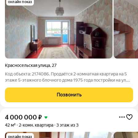
онлайн показ
Красносельская улица
,
27
Код объекта: 2174086. Продаётся 2-комнатная квартира на 5
этаже 5-этажного блочного дома 1975 года постройки на ул.
Красносельская. Ориентир - пр-кт Победы, ул. Менделеева, пр-
кт Мира. Общая площадь - 45,1 кв. м., жилая - 31,1 кв.м., комнаты
Позвонить
4 000 000
₽
42 м²
2-комн. квартира
3 этаж из 3
онлайн показ