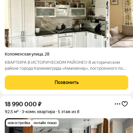
Коломенская улица
,
28
КВАРТИРА В ИСТОРИЧЕСКОМ РАЙОНЕ!!! В историческом
районе города Калининграда «Амалиенау», построенного по
концепции город-сад, продается просторная 2-х комнатная
квартира, расположенная на 1 этаже 4-х этажного дома. Общая
Позвонить
площадь квартиры 105.1 кв.м.
18 990 000
₽
92,5 м²
3-комн. квартира
5 этаж из 8
новостройка
онлайн показ