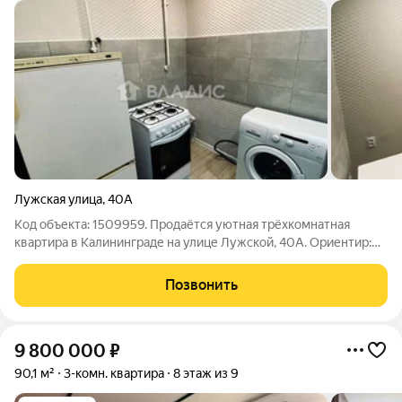
Лужская улица
,
40А
Код объекта: 1509959. Продаётся уютная трёхкомнатная
квартира в Калининграде на улице Лужской, 40А. Ориентир:
ул. Новгородская, ул Карташева, ДК Машиностроитель,
средняя школа №9. Квартира расположена на первом этаже
Позвонить
пятиэтажного дома. Под окнами к
9 800 000
₽
90,1 м²
3-комн. квартира
8 этаж из 9