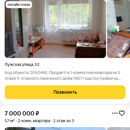
онлайн показ
Лужская улица
,
52
Код объекта: 2050442. Продаётся 1-комнатная квартира на 3
этаже 5-этажного панельного дома 1967 года постройки на
улице Лужской. Ориентир - Балтийское шоссе, ул. Карташева,
ул. Спасателей. Общая площадь - 32 кв. м., жилая - 17 кв.м.,
Позвонить
кухня - 6 кв.м.,
7 000 000
₽
57 м²
2-комн. квартира
2 этаж из 3