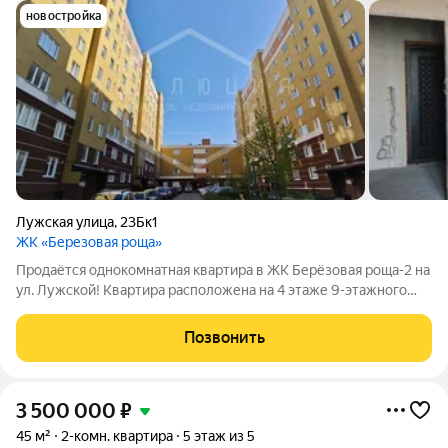
новостройка
Лужская улица
,
23Бк1
ЖК «Березовая роща»
Продаётся однокомнатная квартира в ЖК Берёзовая роща-2 на
ул. Лужской! Квартира расположена на 4 этаже 9-этажного
кирпично-монолитного дома 2017 года постройки. Общая
площадь 42,2 кв.м.+ лоджия: спальня правильной квадратной
Позвонить
формы 18,5 кв.м., кухня
3 500 000
₽
45 м²
2-комн. квартира
5 этаж из 5