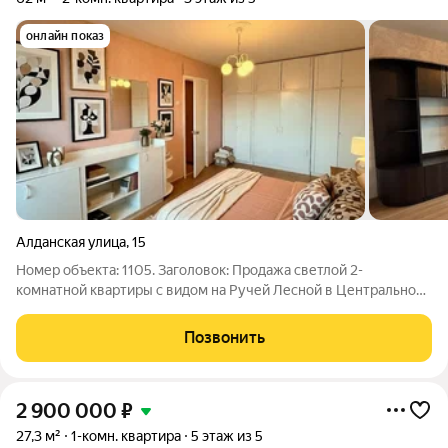
онлайн показ
Алданская улица
,
15
Номер объекта: 1105. Заголовок: Продажа светлой 2-
комнатной квартиры с видом на Ручей Лесной в Центральном
районе КалининградаРасположение и районПродаётся
просторная двухкомнатная квартира в Центральном районе
Позвонить
Калининграда по адресу улица Алданская,
2 900 000
₽
27,3 м²
1-комн. квартира
5 этаж из 5