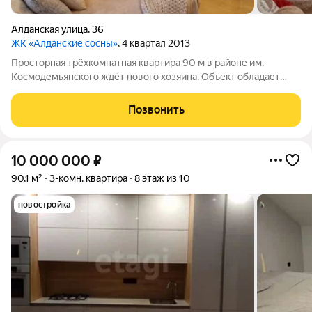
Алданская улица
,
36
ЖК «Алданские сосны»
, 4 квартал 2013
Просторная трёхкомнатная квартира 90 м в районе им.
Космодемьянского ждёт нового хозяина. Объект обладает
большим потенциалом и расположен в развитом районе с
удобной инфраструктурой: в шаговой доступности магазины,
Позвонить
аптека, поликлиника, школа и
10 000 000
₽
90,1 м²
3-комн. квартира
8 этаж из 10
новостройка