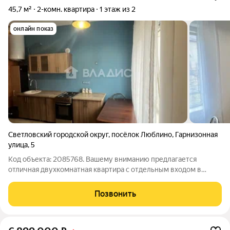
45,7 м²
2-комн. квартира
1 этаж из 2
онлайн показ
Светловский городской округ
,
посёлок Люблино
,
Гарнизонная
улица
,
5
Код объекта: 2085768. Вашему вниманию предлагается
отличная двухкомнатная квартира с отдельным входом в
посёлке Люблино Светловского городского округа по адресу:
Гарнизонная улица, 5. Это идеальное предложение для тех, кто
Позвонить
ищет комфортное жильё в