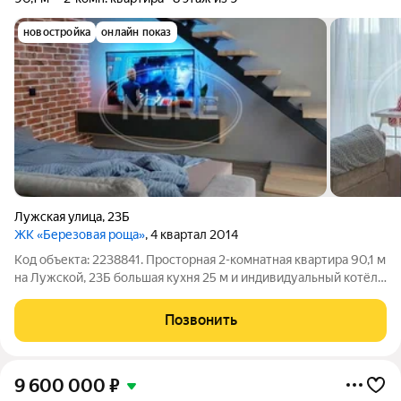
новостройка
онлайн показ
Лужская улица
,
23Б
ЖК «Березовая роща»
, 4 квартал 2014
Код объекта: 2238841. Просторная 2-комнатная квартира 90,1 м
на Лужской, 23Б большая кухня 25 м и индивидуальный котёл,
который обеспечивает тёплую и экономичную зимнюю жизнь.
Высокий восьмой этаж дарит хорошие виды и больше света,
Позвонить
окна выходят и на
9 600 000
₽