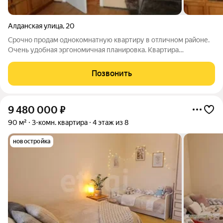
Алданская улица
,
20
Срочно продам однокомнатную квартиру в отличном районе.
Очень удобная эргономичная планировка. Квартира
просторная, гардеробная, можно сделать перепланировку.
Кухня большая со спальным местом. В шаговой доступности
Позвонить
вся инфраструктура, поликлиника,
9 480 000
₽
90 м²
3-комн. квартира
4 этаж из 8
новостройка