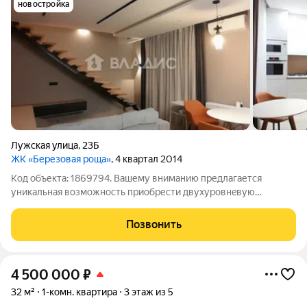
новостройка
Лужская улица
,
23Б
ЖК «Березовая роща»
, 4 квартал 2014
Код объекта: 1869794. Вашему вниманию предлагается
уникальная возможность приобрести двуxуровнeвую
трёхкомнатную квартиру в Калининграде по адресу: улица
Лужская, 23Б. Ориентир ул.Спасателей, ул. Славянская и
Позвонить
ул.Карташева. Квартира расположена в
4 500 000
₽
32 м²
1-комн. квартира
3 этаж из 5