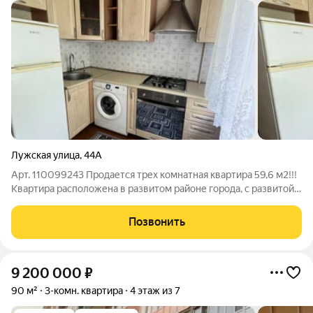
Лужская улица
,
44А
Арт. 110099243 Продается трех комнатная квартира 59,6 м2!!!
Квартира расположена в развитом районе города, с развитой
инфраструктурой, рядом детский садик, школа, магазины,
физкультурно-оздоровительный центр с бассейном и спорт
Позвонить
площадками,
9 200 000
₽
90 м²
3-комн. квартира
4 этаж из 7