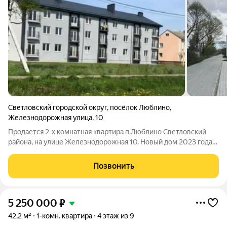
Светловский городской округ
,
посёлок Люблино
,
Железнодорожная улица
,
10
Продается 2-х комнатная квартира п.Люблино Светловский
района, на улице Железнодорожная 10. Новый дом 2023 года
постройки. Квартира общей площадью 57 кв.м., выполнен
дизайнерский, современный ремонт в светлых тонах с
Позвонить
использованием качественных срой
5 250 000
₽
42,2 м²
1-комн. квартира
4 этаж из 9