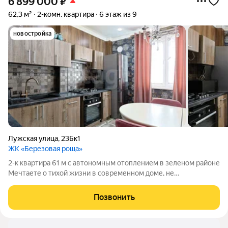
6 899 000
₽
62,3 м²
2-комн. квартира
6 этаж из 9
новостройка
Лужская улица
,
23Бк1
ЖК «Березовая роща»
2-к квартира 61 м с автономным отоплением в зеленом районе
Мечтаете о тихой жизни в современном доме, не
переплачивая за коммунальные услуги? Продается
просторная двухкомнатная квартира в развивающемся районе
Позвонить
Калининграда (мкрн. А. Космодемьянского).