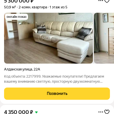
5 300 000
₽
50,9 м²
2-комн. квартира
1 этаж из 5
онлайн показ
Алданская улица
,
22А
Код объекта: 2217999. Уважаемые покупатели! Предлагаем
вашему вниманию светлую, просторную двухкомнатную
квартиру в центральном районе города! Общая площадь
квартиры 50.9 м : - гостиная 17 м с выходом на балкон - спальня
Позвонить
11.6 м с просторной,
4 350 000
₽