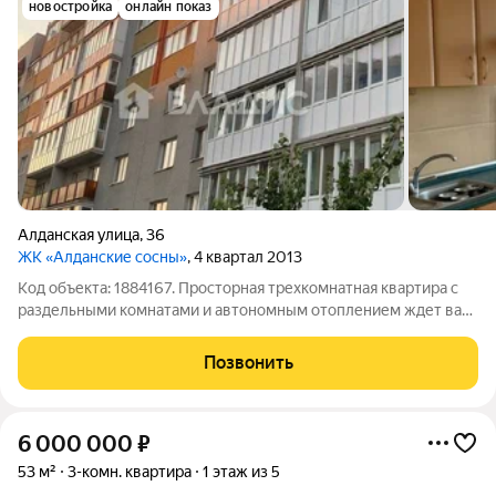
новостройка
онлайн показ
Алданская улица
,
36
ЖК «Алданские сосны»
, 4 квартал 2013
Код объекта: 1884167. Просторная трехкомнатная квартира с
раздельными комнатами и автономным отоплением ждет вас.
Расположена в тихом зеленом районе, рядом с детским садом
и спортивным комплексом завода «Автотор». Адрес: ул.
Позвонить
Челюскинская, ул.
6 000 000
₽
53 м²
3-комн. квартира
1 этаж из 5