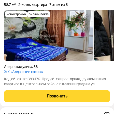
58,7 м²
2-комн. квартира
7 этаж из 8
новостройка
онлайн показ
Алданская улица
,
38
ЖК «Алданские сосны»
Код объекта: 1389476. Продаётся просторная двухкомнатная
квартира в Центральном районе г. Калининграда на ул.
Алданская. Отличный вариант, как для жизни, так и для сдачи в
аренду! Шикарная планировка, просторная, светлая, тёплая
Позвонить
квартира. Автономное