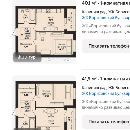
40,1 м² · 1-комнатная
Калининград
,
ЖК Борисо
ЖК Борисовский бульва
ЖК «Борисовский бульвар» квартиры от надёжного застрой
динамично развивающемс
возводятся в полном со
высококачественных стр
Показать телефон
спроектированы
3D-тур
+
11
41,9 м² · 1-комнатная
Калининград
,
ЖК Борисо
ЖК Борисовский бульва
ЖК «Борисовский бульвар» квартиры от надёжного застрой
динамично развивающемс
возводятся в полном со
высококачественных стр
Показать телефон
спроектированы