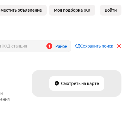
зместить объявление
Моя подборка ЖК
Войти
1
Сохранить поиск
Район
Смотреть на карте
 и
жения