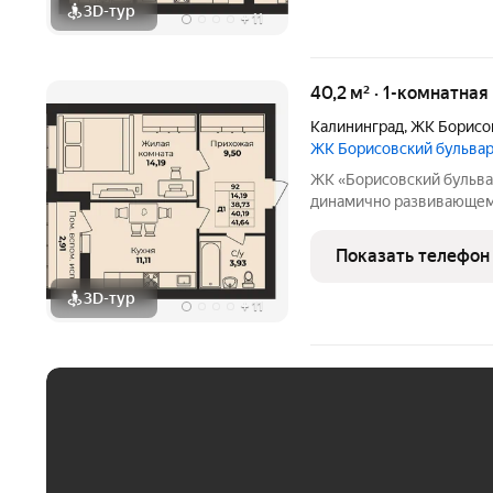
3D-тур
+
11
40,2 м² · 1-комнатна
Калининград
,
ЖК Борисо
ЖК Борисовский бульва
ЖК «Борисовский бульвар» квартиры от надёжного застрой
динамично развивающемс
возводятся в полном со
высококачественных стр
Показать телефон
спроектированы
3D-тур
+
11
ЕЖЕМЕСЯЧНЫЙ ПЛАТЁ