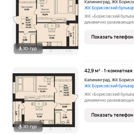
Калининград
,
ЖК Борисо
ЖК Борисовский бульва
ЖК «Борисовский бульвар» квартиры от надёжного застрой
динамично развивающемс
возводятся в полном со
высококачественных стр
Показать телефон
спроектированы
3D-тур
+
11
42,9 м² · 1-комнатная
Калининград
,
ЖК Борисо
ЖК Борисовский бульва
ЖК «Борисовский бульвар» квартиры от надёжного застрой
динамично развивающемс
возводятся в полном со
высококачественных стр
Показать телефон
спроектированы
3D-тур
+
11