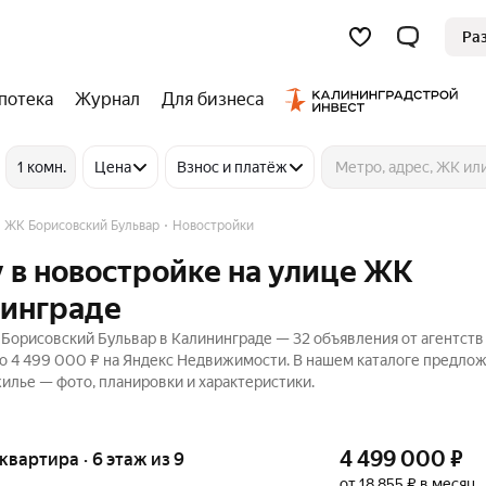
Ра
потека
Журнал
Для бизнеса
1 комн.
Цена
Взнос и платёж
ЖК Борисовский Бульвар
Новостройки
 в новостройке на улице ЖК
нинграде
Борисовский Бульвар в Калининграде — 32 объявления от агентств
до 4 499 000 ₽ на Яндекс Недвижимости. В нашем каталоге предло
жилье — фото, планировки и характеристики.
4 499 000
₽
 квартира · 6 этаж из 9
от 18 855 ₽ в месяц