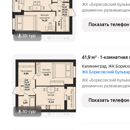
ЖК «Борисовский бульвар» квартиры от надёжного застрой
динамично развивающемс
возводятся в полном со
высококачественных стр
Показать телефон
спроектированы
3D-тур
+
11
41,9 м² · 1-комнатная
Калининград
,
ЖК Борисо
ЖК Борисовский бульва
ЖК «Борисовский бульвар» квартиры от надёжного застрой
динамично развивающемс
возводятся в полном со
высококачественных стр
Показать телефон
спроектированы
3D-тур
+
11