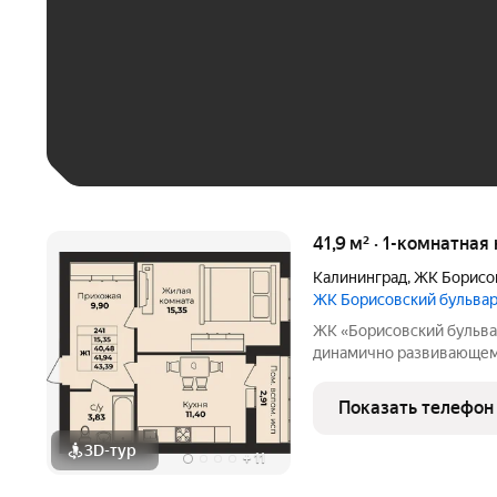
До 30 тыс. ₽
До 50 тыс. ₽
До 70 тыс. ₽
Больше 100 тыс. ₽
41,9 м² · 1-комнатная
Калининград
,
ЖК Борисо
ЖК Борисовский бульва
ЖК «Борисовский бульвар» квартиры от надёжного застрой
динамично развивающемс
возводятся в полном со
высококачественных стр
Показать телефон
спроектированы
3D-тур
+
11