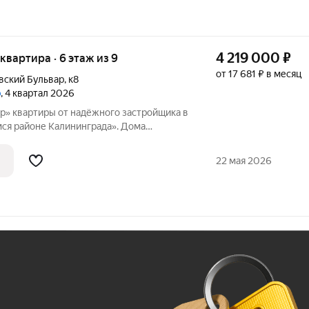
4 219 000
₽
я квартира · 6 этаж из 9
от 17 681 ₽ в месяц
вский Бульвар
,
к8
р
, 4 квартал 2026
щика в
я районе Калининграда». Дома
ответствии с новейшими технологиями из
оительных материалов. Застройщиком
22 мая 2026
Ж