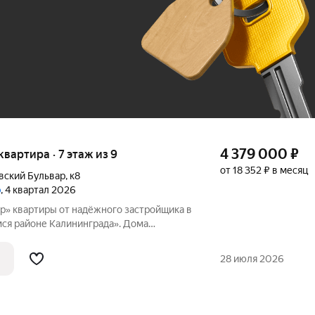
До 100 тыс. ₽
4 379 000
₽
 квартира · 7 этаж из 9
от 18 352 ₽ в месяц
вский Бульвар
,
к8
р
, 4 квартал 2026
щика в
я районе Калининграда». Дома
ответствии с новейшими технологиями из
оительных материалов. Застройщиком
28 июля 2026