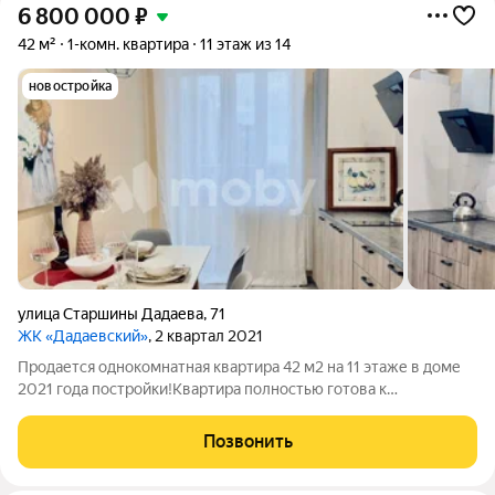
6 800 000
₽
42 м²
1-комн. квартира
11 этаж из 14
новостройка
улица Старшины Дадаева
,
71
ЖК «Дадаевский»
, 2 квартал 2021
Продается однокомнатная квартира 42 м2 на 11 этаже в доме
2021 года постройки!Квартира полностью готова к
проживанию:современный ремонтвся мебель и техника
куплены осенью 2023 годавсё остается новым
Позвонить
владельцампанорамное остеклениебольшая лоджия.кухня