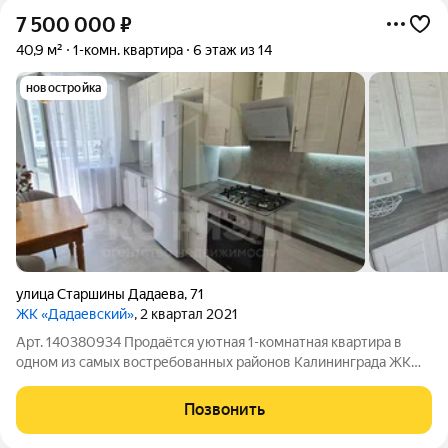
7 500 000
₽
40,9 м²
1-комн. квартира
6 этаж из 14
новостройка
улица Старшины Дадаева
,
71
ЖК «Дадаевский»
, 2 квартал 2021
Арт. 140380934 Продаётся уютная 1-комнатная квартира в
одном из самых востребованных районов Калининграда ЖК
«Дадаевский». Ориентиры: ул. А. Невского, ул.
Артиллерийская, ул. Куйбышева, ул. Ю. Гагарина. Квартира
Позвонить
расположена в современном доме 2021