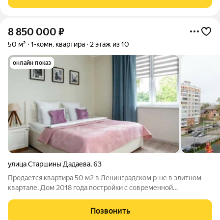
сочетание высокого
8 850 000
₽
50 м²
1-комн. квартира
2 этаж из 10
онлайн показ
улица Старшины Дадаева
,
63
Продается квартира 50 м2 в Ленинградском р-не в элитном
квартале. Дом 2018 года постройки с современной
планировкой. Строительство дома от одного из лучших
застройщиков Калининграда. Кирпичные стены толщиной 60
Позвонить
см. Второй этаж. Преимущества, которые