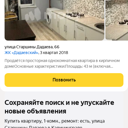
улица Старшины Дадаева
,
66
ЖК «Дадаевский»
, 3 квартал 2018
Продаётся просторная однокомнатная квартира в кирпичном
домеОсновные характеристики:Площадь: 43 м (включая
гардеробную комнату)Кухня: 11 мЭтаж: 8 из 15Ремонт:
евроДополнительно: балкон, автономная система
Позвонить
отопленияПреимущества квартиры:Продуманная
Сохраняйте поиск и не упускайте
новые объявления
Купить квартиру, 1-комн., ремонт: есть, улица
Старшины Дадаева в Калининграде