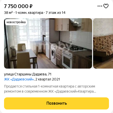
7 750 000
₽
38 м²
1-комн. квартира
7 этаж из 14
новостройка
улица Старшины Дадаева
,
71
ЖК «Дадаевский»
, 2 квартал 2021
Продается стильная 1-комнатная квартира с авторским
ремонтом в современном ЖК «Дадаевский»Квартира
полностью готова к проживанию. Просторная планировка:
Общая площадь 38 м, кухня 12 м это полноценная кухня-
Позвонить
гостиная для комфортной жизни и приема