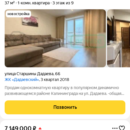
37 м²
1-комн. квартира
3 этаж из 9
новостройка
улица Старшины Дадаева
,
66
ЖК «Дадаевский»
, 3 квартал 2018
Продам однокомнатную квартиру в популярном динамично
развивающемся районе Калининграда на ул. Дадаева. -общая
площадь квартиры 37 метров -комната удобной квадратной
формы -просторный коридор -большая застекленная лоджия с
Позвонить
двумя выходами из комнаты и
7 149 000
₽