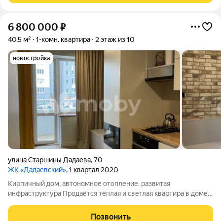
6 800 000
₽
40,5 м²
1-комн. квартира
2 этаж из 10
новостройка
улица Старшины Дадаева
,
70
ЖК «Дадаевский»
, 1 квартал 2020
Кирпичный дом, автономное отопление, развитая
инфраструктура Продаётся тёплая и светлая квартира в доме
из красного керамического кирпича: толстые стены, хорошая
звукоизоляция. Автономное отопление газовый котёл,
Позвонить