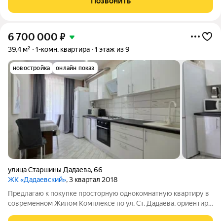
Позвонить
Идеальный вариант как для
6 700 000
₽
39,4 м²
1-комн. квартира
1 этаж из 9
новостройка
онлайн показ
улица Старшины Дадаева
,
66
ЖК «Дадаевский»
, 3 квартал 2018
Предлагаю к покупке просторную однокомнатную квартиру в
современном Жилом Комплексе по ул. Ст. Дадаева, ориентир
ул. Куйбышева! Фото соответствуют. Квартира готова к