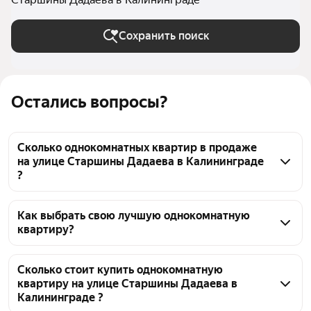
Сохранить поиск
Остались вопросы?
Сколько однокомнатных квартир в продаже
на улице Старшины Дадаева в Калининграде
?
На Яндекс Недвижимости в продаже на улице 
Старшины Дадаева в Калининграде 31 
Как выбрать свою лучшую однокомнатную
квартиру?
однокомнатных квартира, из них 31 объявление от 
агентств
Чтобы купить 1-комнатную квартиру с ремонтом на 
улице Старшины Дадаева, воспользуйтесь 
Сколько стоит купить однокомнатную
квартиру на улице Старшины Дадаева в
тепловой картой для оценки инфраструктуры и 
Калининграде ?
транспортной доступности в выбранном районе на 