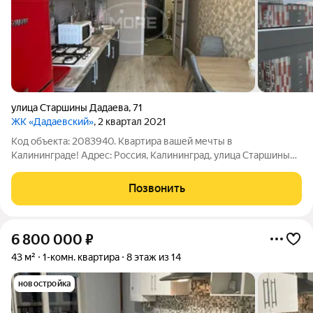
улица Старшины Дадаева
,
71
ЖК «Дадаевский»
, 2 квартал 2021
Код объекта: 2083940. Квартира вашей мечты в
Калининграде! Адрес: Россия, Калининград, улица Старшины
Дадаева, 71. Описание: Представляем вашему вниманию
уютную и светлую квартиру в кирпичном доме 2021 года
Позвонить
постройки. Квартира расположена на 14
6 800 000
₽
43 м²
1-комн. квартира
8 этаж из 14
новостройка