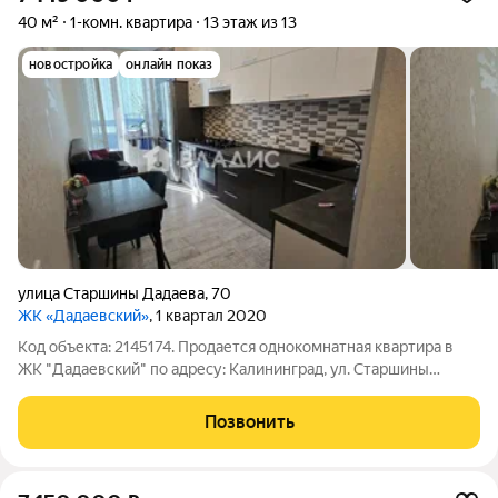
40 м²
1-комн. квартира
13 этаж из 13
новостройка
онлайн показ
улица Старшины Дадаева
,
70
ЖК «Дадаевский»
, 1 квартал 2020
Код объекта: 2145174. Продается однокомнатная квартира в
ЖК "Дадаевский" по адресу: Калининград, ул. Старшины
Дадаева, д.70 Общая площадь- 40 кв.м. Комната- 17,5 кв.м.
Кухня- 11 кв.м Санузел совмещен. Большая лоджия с
Позвонить
панорамным остеклением с