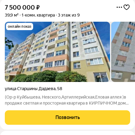
7 500 000
₽
39,9 м²
1-комн. квартира
3 этаж из 9
онлайн показ
улица Старшины Дадаева
,
58
(Ор-р Куйбышева, Невского,Артиллерийская,Еловая аллея )в
продаже светлая и просторная квартира в КИРПИЧНОМ доме
2014 года постройки. Квартира с окнами на юг! АВТОНОМНОЕ
газовое отопление, ремонт выполнен в светлых тонах ,
Позвонить
встроенная кухня и бытовая