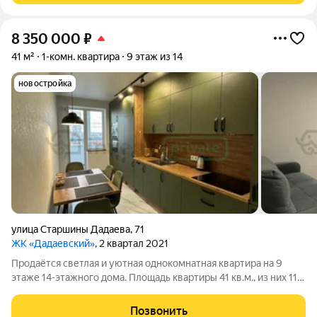
8 350 000
₽
41 м²
1-комн. квартира
9 этаж из 14
новостройка
улица Старшины Дадаева
,
71
ЖК «Дадаевский»
, 2 квартал 2021
Продаётся светлая и уютная однокомнатная квартира на 9
этаже 14-этажного дома. Площадь квартиры 41 кв.м., из них 11
кв.м. отведены под кухню. Этот вариант идеально подходит
как для молодой семьи, так и для инвесторов, ценящих
Позвонить