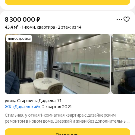
инженерные коммуникации в
8 300 000
₽
43,4 м²
1-комн. квартира
2 этаж из 14
новостройка
улица Старшины Дадаева
,
71
ЖК «Дадаевский»
, 2 квартал 2021
Стильная, уютная 1-комнатная квартира с дизайнерским
ремонтом в новом доме. Заезжай и живи без дополнительных
вложений! Продается уютная и современная 1-комнатная
квартира с дизайнерским ремонтом в новом кирпичном доме.