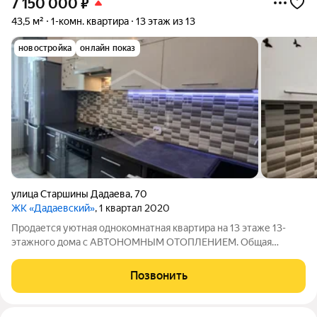
7 150 000
₽
43,5 м²
1-комн. квартира
13 этаж из 13
новостройка
онлайн показ
улица Старшины Дадаева
,
70
ЖК «Дадаевский»
, 1 квартал 2020
Продается уютная однокомнатная квартира на 13 этаже 13-
этажного дома с АВТОНОМНЫМ ОТОПЛЕНИЕМ. Общая
площадь квартиры составляет 43.50 кв.м. с учетом балкона.
Год постройки 2020. Жилая - 17.6 кв.м Кухня - 11 кв.м Коридор -
Позвонить
4.5 кв.м Санузел - 4.3 кв.м