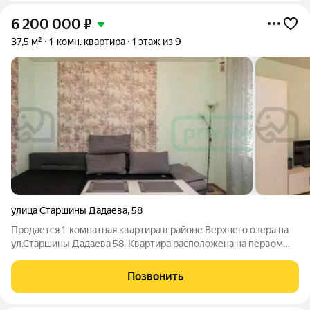
6 200 000
₽
37,5 м²
1-комн. квартира
1 этаж из 9
улица Старшины Дадаева
,
58
Продается 1-комнатная квартира в районе Верхнего озера на
ул.Старшины Дадаева 58. Квартира расположена на первом
высоком этаже 10-этажного кирпичного дома 2014 года
постройки. Окна выходят на южную сторону во двор.
Позвонить
территория дома огорожена. Под