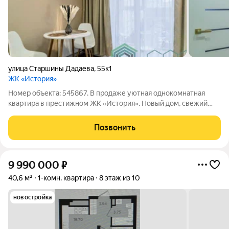
улица Старшины Дадаева
,
55к1
ЖК «История»
Номер объекта: 545867. В продаже уютная однокомнатная
квартира в престижном ЖК «История». Новый дом, свежий
ремонт, в квартире никто не жил! Великолепная квартира в
одном из самых престижных жилых комплексов города. ЖК
Позвонить
«История» это воплощение
9 990 000
₽
40,6 м²
1-комн. квартира
8 этаж из 10
новостройка