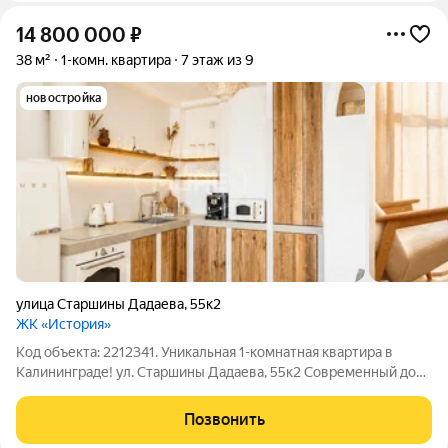
14 800 000
₽
38 м²
1-комн. квартира
7 этаж из 9
новостройка
улица Старшины Дадаева
,
55к2
ЖК «История»
Код объекта: 2212341. Уникальная 1-комнатная квартира в
Калининграде! ул. Старшины Дадаева, 55к2 Современный дом
2024 года 38 м 7/9 этаж Индивидуальное отопление
Надёжные перекрытия много света Подземный паркинг +
Позвонить
огороженная территория