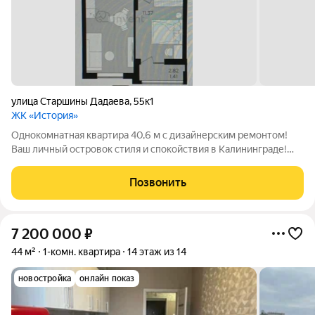
улица Старшины Дадаева
,
55к1
ЖК «История»
Однокомнатная квартира 40,6 м с дизайнерским ремонтом!
Ваш личный островок стиля и спокойствия в Калининграде!
Продается современная квартира формата «евро» с
продуманным дизайнерским ремонтом. Это пространство для
Позвонить
тех, кто ценит эстетику, свет и
7 200 000
₽
44 м²
1-комн. квартира
14 этаж из 14
новостройка
онлайн показ