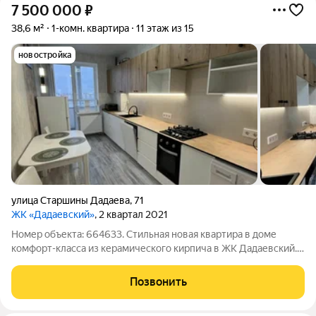
7 500 000
₽
38,6 м²
1-комн. квартира
11 этаж из 15
новостройка
улица Старшины Дадаева
,
71
ЖК «Дадаевский»
, 2 квартал 2021
Номер объекта: 664633. Стильная новая квартира в доме
комфорт-класса из керамического кирпича в ЖК Дадаевский.
В квартире сделан ремонт из качественных материалов в
современном стиле. Вся мебель и техника остается новому
Позвонить
собственнику. Все новое. В