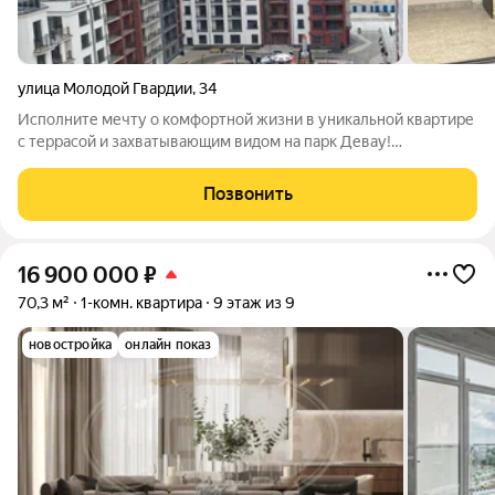
улица Молодой Гвардии
,
34
Исполните мечту о комфортной жизни в уникальной квартире
с террасой и захватывающим видом на парк Девау!
Представляем вам непревзойденную однокомнатную
квартиру в жилом комплексе Адрес счастья , где каждый
Позвонить
уголок создан для вашего удобства и
16 900 000
₽
70,3 м²
1-комн. квартира
9 этаж из 9
новостройка
онлайн показ