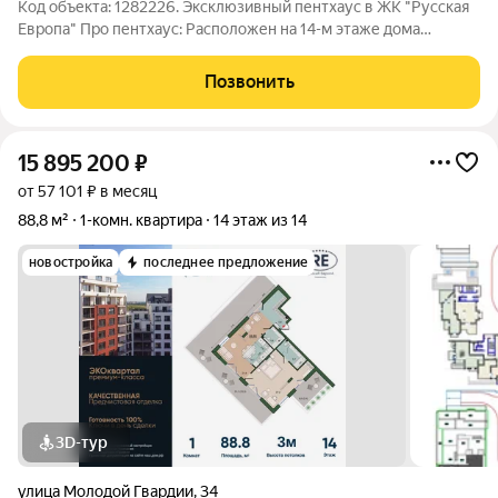
Код объекта: 1282226. Эксклюзивный пентхаус в ЖК "Русская
Европа" Про пентхаус: Расположен на 14-м этаже дома
премиум-класса в жилом комплексе "Русская Европа" Общая
площадь 130 кв.м. (включая террасу площадью 50 кв.м.) Вид
Позвонить
панорамный с шикарными
15 895 200
₽
от 57 101 ₽ в месяц
88,8 м²
1-комн. квартира
14 этаж из 14
новостройка
последнее предложение
3D-тур
улица Молодой Гвардии
,
34