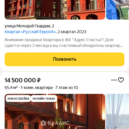
улица Молодой Гвардии
,
2
Квартал «РусскаЯ ЕвропА»
, 2 квартал 2023
Внимание продажа! Квартира в ЖК "Адрес Счастья"! Дом
сдается через 2 месяца и вы счастливый обладатель квартиры
в современном жилом комплексе, где комфорт продуман до
мелочей. Евродвушка с просторной кухней-гостиной, которая
Позвонить
легко зонируется в
14 500 000
₽
55,4 м²
1-комн. квартира
7 этаж из 10
новостройка
онлайн показ