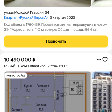
улица Молодой Гвардии
,
34
Квартал «РусскаЯ ЕвропА»
, 3 квартал 2023
Код объекта: 1760439. Продаётся светлая евродвушка в новом
ЖК "Адрес счастья" О квартире: Общая площадь: 56,6 м
Планировка: Евродвушка полноценная изолированная спальня
(16 м) и просторная гостиная-столовая (17 м), совмещенная с
Позвонить
кухней (10 м). Этаж:
10 490 000
₽
61,8 м²
1-комн. квартира
7 этаж из 13
новостройка