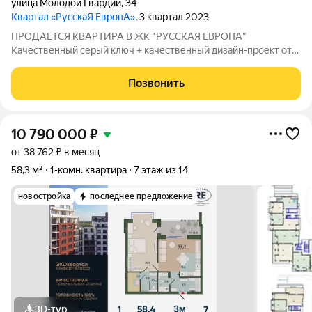
улица Молодой Гвардии
,
34
Квартал «РусскаЯ ЕвропА»
, 3 квартал 2023
ПРОДАЕТСЯ КВАРТИРА В ЖК "РУССКАЯ ЕВРОПА"
Качественный серый ключ + качественный дизайн-проект от
итальянского дизайнера ВЫ ПОЛУЧАЕТЕ: 1к квартира в
формате евродвушки квартиру общей площадь : 66,7 м кухню-
Позвонить
гостиную площадью : 23,1 м 2 санузла уютную
10 790 000
₽
от 38 762 ₽ в месяц
58,3 м²
1-комн. квартира
7 этаж из 14
новостройка
последнее предложение
3D-тур