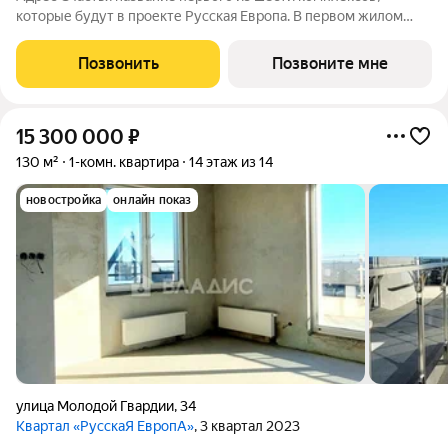
которые будут в проекте Русская Европа. В первом жилом
комплексе объединена архитектурная стилистика городов
России и соседствующих европейских.
Позвонить
Позвоните мне
15 300 000
₽
130 м²
1-комн. квартира
14 этаж из 14
новостройка
онлайн показ
улица Молодой Гвардии
,
34
Квартал «РусскаЯ ЕвропА»
, 3 квартал 2023