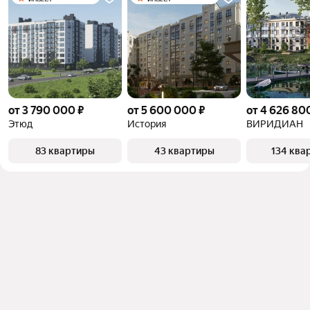
от 3 790 000 ₽
от 5 600 000 ₽
от 4 626 80
Этюд
История
ВИРИДИАН
83 квартиры
43 квартиры
134 ква