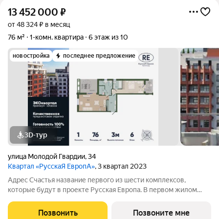
13 452 000
₽
от 48 324 ₽ в месяц
76 м²
1-комн. квартира
6 этаж из 10
новостройка
последнее предложение
3D-тур
улица Молодой Гвардии
,
34
Квартал «РусскаЯ ЕвропА»
, 3 квартал 2023
Адрес Счастья название первого из шести комплексов,
которые будут в проекте Русская Европа. В первом жилом
комплексе объединена архитектурная стилистика городов
России и соседствующих европейских.
Позвонить
Позвоните мне