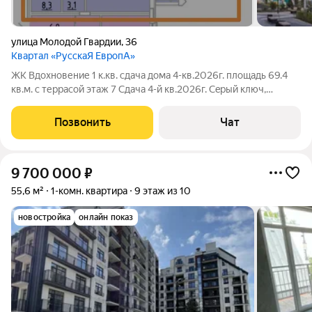
улица Молодой Гвардии
,
36
Квартал «РусскаЯ ЕвропА»
ЖК Вдохновение 1 к.кв. сдача дома 4-кв.2026г. площадь 69.4
кв.м. с террасой этаж 7 Сдача 4-й кв.2026г. Сepый ключ,
пpeдчиcтовaя oтделкa Панорамные окна с тройными
стеклопакетами Тёплые полы Усиленная шумоизоляция стен и
Позвонить
Чат
пола Приточно-вытяжная
9 700 000
₽
55,6 м²
1-комн. квартира
9 этаж из 10
новостройка
онлайн показ