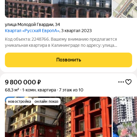
улица Молодой Гвардии
,
34
Квартал «РусскаЯ ЕвропА»
, 3 квартал 2023
Код объекта: 2248766. Вашему вниманию предлагается
уникальная квартира в Калининграде по адресу: улица
Молодой Гвардии, 34к5. Это отличная инвестиция для тех, кто
ищет комфортное жильё в современном доме. Квартира
Позвонить
расположена на 10-м этаже
9 800 000
₽
68,3 м²
1-комн. квартира
7 этаж из 10
новостройка
онлайн показ