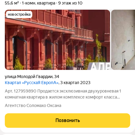
55,6 м²
1-комн. квартира
9 этаж из 10
новостройка
улица Молодой Гвардии
,
34
Квартал «РусскаЯ ЕвропА»
, 3 квартал 2023
Арт. 127959890 Продается эксклюзивная двухуровневая 1
комнатная квартира в жилом комплексе комфорт класса
«Адрес Счастья». Квартира расположена на 9 этаже 10-ти
Агентство Соломахо Оксана
этажного дома. Общая площадь квартиры 55,6 кв.м.
Планировка квартиры функциональна и
Позвонить