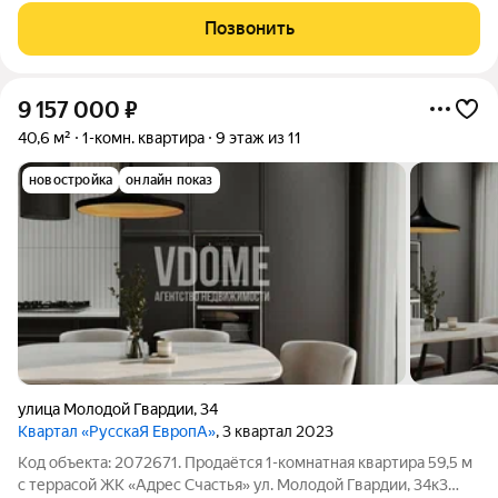
площадь 52,7 квадратных метра. Что Вы получаете при
Позвонить
покупке жилья в ЖК РУССКАЯ ЕВРОПА: Автономное
9 157 000
₽
40,6 м²
1-комн. квартира
9 этаж из 11
новостройка
онлайн показ
улица Молодой Гвардии
,
34
Квартал «РусскаЯ ЕвропА»
, 3 квартал 2023
Код объекта: 2072671. Продаётся 1-комнатная квартира 59,5 м
с террасой ЖК «Адрес Счастья» ул. Молодой Гвардии, 34к3