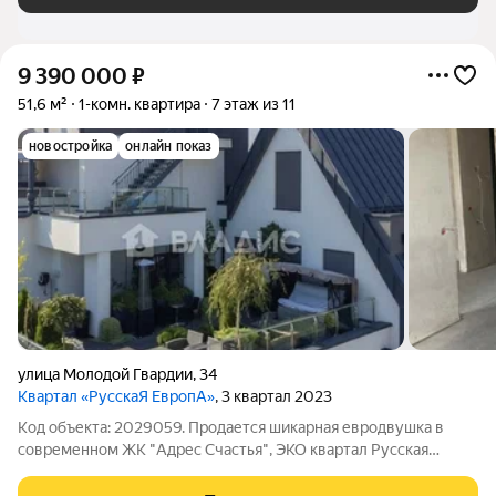
9 390 000
₽
51,6 м²
1-комн. квартира
7 этаж из 11
новостройка
онлайн показ
улица Молодой Гвардии
,
34
Квартал «РусскаЯ ЕвропА»
, 3 квартал 2023
Код объекта: 2029059. Продается шикарная евродвушка в
современном ЖК "Адрес Счастья", ЭКО квартал Русская
Европа, по адресу: Калининград, ул.Молодой Гвардии, 34
Ориентир: ул.Гагарина, ул.Орудийная, ул.Маршала