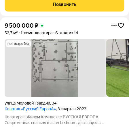
кв.м. Терасса 7.0 кв.м. Квартира светлая и просторная с
Позвонить
высокими трехметровыми
9 500 000
₽
52,7 м²
1-комн. квартира
6 этаж из 14
новостройка
улица Молодой Гвардии
,
34
Квартал «РусскаЯ ЕвропА»
, 3 квартал 2023
Квартира в Жилом Комплексе РУССКАЯ ЕВРОПА
Современная спальня master bedroom, два санузла,
гардеробная и шикарная кухня-гостиная 19.5 квадрата Общая