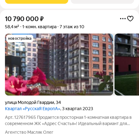
10 790 000
₽
58,4 м²
1-комн. квартира
7 этаж из 10
новостройка
улица Молодой Гвардии
,
34
Квартал «РусскаЯ ЕвропА»
, 3 квартал 2023
Арт. 127617965 Продается просторная 1-комнатная квартира в
современном ЖК «Адрес Счастья»! Идеальный вариант для
тех, кто ценит комфорт, безопасность и качество жизни.
Агентство Масляк Олег
Квартира с большой площадью, продуманной планировкой и