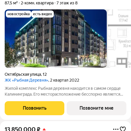
87,5 м²
2-комн. квартира
7 этаж из 8
новостройка
есть видео
Октябрьская улица
,
12
ЖК «Рыбная Деревня»
, 2 квартал 2022
Жилой комплекс Рыбная деревня находится в самом сердце
Калининграда. Его месторасположение бесспорно является
одним из лучших в городе: удобная транспортная развязка,
качественное инфраструктурное окружение, близость к
Позвонить
Позвоните мне
центру, многочисленные кафе и
13 850 000
₽