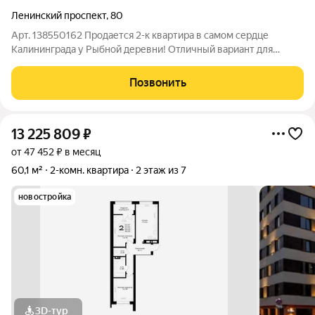
Ленинский проспект
,
80
Арт. 138550162 Продается 2-к квартира в самом сердце
Калининграда у Рыбной деревни! Отличный вариант для
жизни или готовый прибыльный бизнес под посуточную сдачу.
Квартира расположена на Ленинском проспекте, в окружении
Позвонить
главных туристических локаций
13 225 809
₽
от 47 452 ₽ в месяц
60,1 м²
2-комн. квартира
2 этаж из 7
новостройка
3D-тур