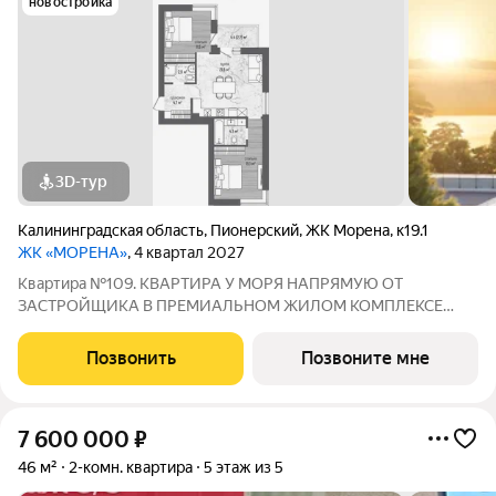
новостройка
3D-тур
Калининградская область
,
Пионерский
,
ЖК Морена
,
к19.1
ЖК «МОРЕНА»
, 4 квартал 2027
Квартира №109. КВАРТИРА У МОРЯ НАПРЯМУЮ ОТ
ЗАСТРОЙЩИКА В ПРЕМИАЛЬНОМ ЖИЛОМ КОМПЛЕКСЕ
«МОРЕНА» КВАРТИРЫ У МОРЯ В СОБСТВЕННОСТИ С правом
прописки полноценное жильё у моря, не апартаменты.
Позвонить
Позвоните мне
ЛОКАЦИЯ: Светлогорск, побережье Балтийского моря прямой
7 600 000
₽
46 м²
2-комн. квартира
5 этаж из 5