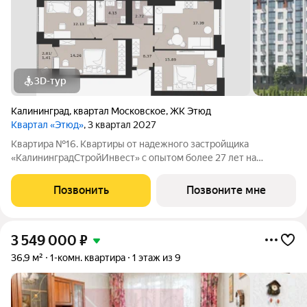
3D-тур
Калининград
,
квартал Московское
,
ЖК Этюд
Квартал «Этюд»
, 3 квартал 2027
Квартира №16. Квартиры от надежного застройщика
«КалининградСтройИнвест» с опытом более 27 лет на
строительном рынке! ЖК «ЭТЮД» находится в тихом
Московском районе Калининграда, где пересекаются
Позвонить
Позвоните мне
новостройки и частный сектор. Это один из самых быстро
3 549 000
₽
36,9 м²
1-комн. квартира
1 этаж из 9