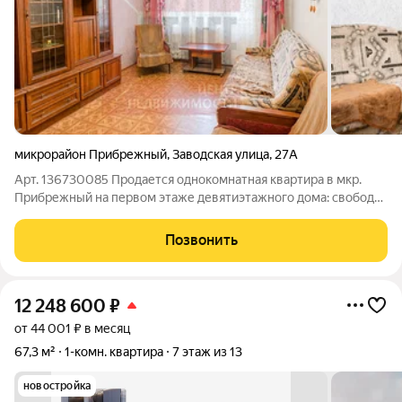
микрорайон Прибрежный
,
Заводская улица
,
27А
Арт. 136730085 Продается однокомнатная квартира в мкр.
Прибрежный на первом этаже девятиэтажного дома: свобода
действий и комфорт рядом с природой. Основные
характеристики: - общая площадь 36.9 м2: комфортная
Позвонить
планировка для проживания; - большая
12 248 600
₽
от 44 001 ₽ в месяц
67,3 м²
1-комн. квартира
7 этаж из 13
новостройка