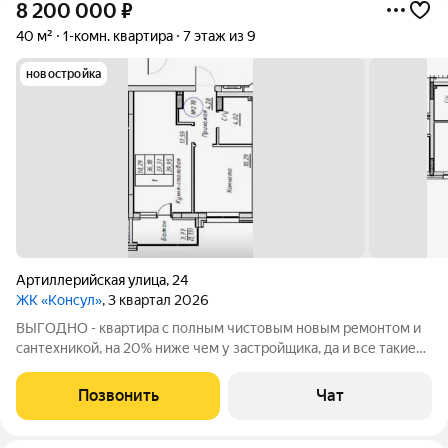
8 200 000
₽
40 м²
1-комн. квартира
7 этаж из 9
новостройка
Артиллерийская улица
,
24
ЖК «Консул»
, 3 квартал 2026
ВЫГОДНО - квартира с полным чистовым новым ремонтом и
сантехникой, на 20% ниже чем у застройщика, да и все такие
варианты уже раскуплены у застройщика. Ключи до 31.12.2026
года по договору с застройщиком, дом уже готов, идет
Позвонить
Чат
внутренняя отделка. Все