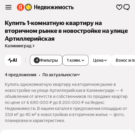
Купить 1-комнатную квартиру на
вторичном рынке в новостройке на улице
Артиллерийская
Калининград
AI
Фильтры
1 комн.
Цена
Взнос и 
4
4 предложения
•
по актуальности
Купить однокомнатную квартиру на вторичном рынке в
новостройке на улице Артиллерийская в Калининграде — 4
объявления от агентств и собственников по продаже квартир
по цене от 6 690 000 ₽ до 8 200 000 ₽ на Яндекс
Недвижимости. В нашем каталоге предложения площадью от
33,9 м² до 40 м² в новостройках и вторичном жилье — фото,
планировки и характеристики.