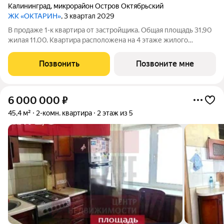
Калининград
,
микрорайон Остров Октябрьский
ЖК «ОКТАРИН»
, 3 квартал 2029
В продаже 1-к квартира от застройщика. Общая площадь 31,90
жилая 11.00. Квартира расположена на 4 этаже жилого
квартала Октарин. Квартира с отделкой. Срок сдачи: 3 кв. 2029
года. ОКТАРИН - масштабный жилой квартал площадью 7
Позвонить
Позвоните мне
гектаров, расположенный
6 000 000
₽
45,4 м²
2-комн. квартира
2 этаж из 5