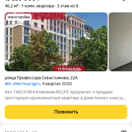
46,2 м²
1-комн. квартира
3 этаж из 9
новостройка
улица Профессора Севастьянова
,
22А
ЖК «Миттештадт»
, 4 квартал 2020
Арт. 136037454 Компания RELIFE предлагает к продаже
просторную однокомнатную квартиру в доме бизнес-класса,
расположенную в центре города стильный холст для вашего
дизайна, выгодная цена и моментальная сделка. Без ремонта
Позвонить
идеальный вариант для тех,