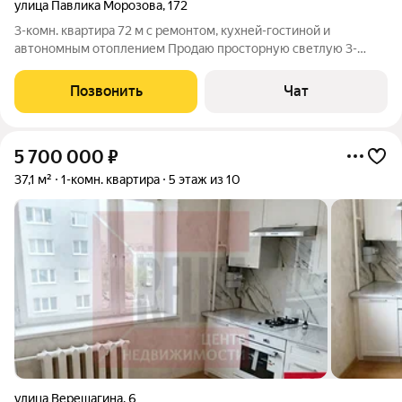
улица Павлика Морозова
,
172
3-комн. квартира 72 м с ремонтом, кухней-гостиной и
автономным отоплением Продаю просторную светлую 3-
комнатную квартиру 72 м включая балконы, с ремонтом,
кухней-гостиной и окнами во двор. Ремонт делали для себя,
Позвонить
Чат
используя самые качественные
5 700 000
₽
37,1 м²
1-комн. квартира
5 этаж из 10
улица Верещагина
,
6