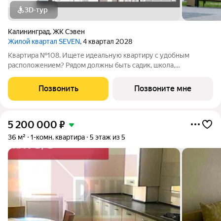
3D-тур
Калининград
,
ЖК Сэвен
Жилой квартал SEVEN
, 4 квартал 2028
Квартира №108. Ищете идеальную квартиру с удобным
расположением? Рядом должны быть садик, школа,
супермаркеты, остановки, поликлиника и салон красоты? Ваше
решение жилой квартал «Seven»! - Квартал из семи 9-ти
Позвонить
Позвоните мне
этажных домов - Современные и
5 200 000
₽
36 м²
1-комн. квартира
5 этаж из 5