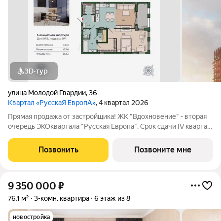
3D-тур
улица Молодой Гвардии
,
36
Квартал «РусскаЯ ЕвропА»
, 4 квартал 2026
Прямая продажа от застройщика! ЖК "Вдохновение" - вторая
очередь ЭКОквартала "Русская Европа". Срок сдачи IV квартал
2026 года. Впечатляющие квартиры с предчистовой отделкой,
потолками 3,15 м и панорамным видом на парк. Уникальные
Позвонить
Позвоните мне
преимущества: -
9 350 000
₽
76,1 м²
3-комн. квартира
6 этаж из 8
новостройка