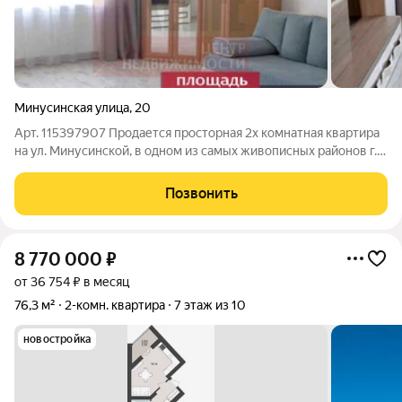
Минусинская улица
,
20
Арт. 115397907 Продается просторная 2х комнатная квартира
на ул. Минусинской, в одном из самых живописных районов г.
Калининграда. Общая площадь 65 кв.м., большая кухня 13.35
кв.м., с выходом на лоджию, комнаты 18.91 и 16.05, гардеробная
Позвонить
6 кв.м.
8 770 000
₽
от 36 754 ₽ в месяц
76,3 м²
2-комн. квартира
7 этаж из 10
новостройка