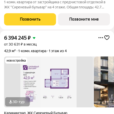
1-комн. квартира от застройщика с предчистовой отделкой в
ЖК "Сиреневый бульвар" на 4 этаже. Общая площадь: 42.7
кв.м., жилая: 15.6 кв.м., площадь просторной кухни-столовой:
14.5 кв.м. Все окна выходят на одну сторону. В квартире один
Позвонить
Позвоните мне
балкон, один
6 394 245
₽
от 30 631 ₽ в месяц
42,9 м²
1-комн. квартира
1 этаж из 4
новостройка
3D-тур
Калининград
,
ЖК Сиреневый Бульвар