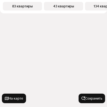
83 квартиры
43 квартиры
134 ква
На карте
Сохранить