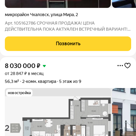
микрорайон Чкаловск
,
улица Мира
,
2
Арт. 105162786 СРОЧНАЯ ПРОДАЖА! ЦЕНА
ДЕЙСТВИТЕЛЬНА ПОКА АКТУАЛЕН ВСТРЕЧНЫЙ ВАРИАНТ!
Продается просторная трёхкомнатная комнатная квартира,
расположенная в микрорайоне Чкаловск, на улице Мира.
Позвонить
Квартира расположена на 5 этаже пятиэтажного кирпичного
8 030 000
₽
от 28 847 ₽ в месяц
56,3 м²
2-комн. квартира
5 этаж из 9
новостройка