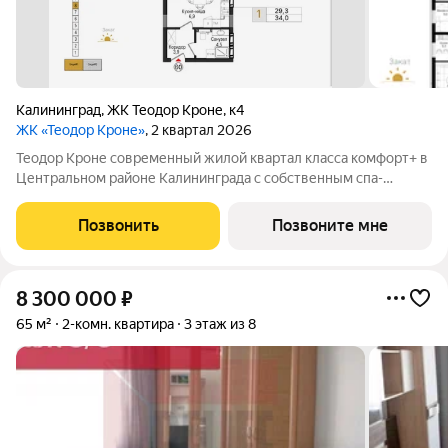
Калининград
,
ЖК Теодор Кроне
,
к4
ЖК «Теодор Кроне»
, 2 квартал 2026
Теодор Кроне современный жилой квартал класса комфорт+ в
Центральном районе Калининграда с собственным спа-
комплексом и комьюнити-центром. Здесь продумано все для
тех, кто ценит качество, эстетику и полноценную жизнь рядом
Позвонить
Позвоните мне
со всем необходимым. 99%
8 300 000
₽
65 м²
2-комн. квартира
3 этаж из 8