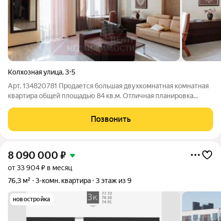
Колхозная улица
,
3-5
Арт. 134820781 Продается большая двухкомнатная комнатная
квартира общей площадью 84 кв.м. Отличная планировка
представляет собой большую кухню 16 кв.м, комнаты 30.6 кв.м
и 16.5 кв.м. просторный холл 12.4 кв.м. Высота потолков 3
Позвонить
метра! Две
8 090 000
₽
от 33 904 ₽ в месяц
76,3 м²
3-комн. квартира
3 этаж из 9
новостройка