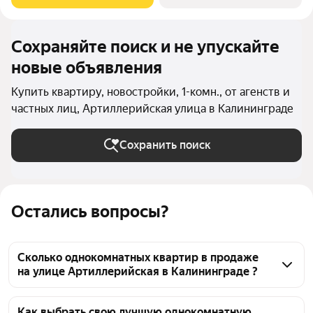
квартирами и сдачи их в аренду. Ввод в
Сохраняйте поиск и не упускайте
новые объявления
Купить квартиру, новостройки, 1-комн., от агенств и
частных лиц, Артиллерийская улица в Калининграде
Сохранить поиск
Остались вопросы?
Сколько однокомнатных квартир в продаже
на улице Артиллерийская в Калининграде ?
На Яндекс Недвижимости в продаже на улице 
Артиллерийская в Калининграде 4 однокомнатных 
Как выбрать свою лучшую однокомнатную