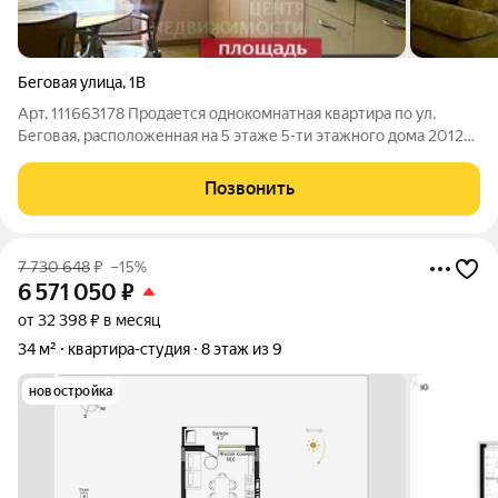
Беговая улица
,
1В
Арт. 111663178 Продается однокомнатная квартира по ул.
Беговая, расположенная на 5 этаже 5-ти этажного дома 2012
года постройки в живописном Московском районе г.
Калининграда. Общая площадь квартиры 36 кв. м, просторная
Позвонить
комната 16 кв. м. с выходом на
7 730 648
₽
–15%
6 571 050
₽
от 32 398 ₽ в месяц
34 м²
квартира-студия
8 этаж из 9
новостройка