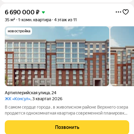
6 690 000
₽
35 м²
1-комн. квартира
4 этаж из 11
новостройка
Артиллерийская улица
,
24
ЖК «Консул»
, 3 квартал 2026
В самом сердце города , в живописном районе Верхнего озера
продается однокомнатная квартира современной планировки (
35 кв.м.).! Квартира расположена на 4 этаже современного
жилого комплекса комфорт-класса, который СДАЕТСЯ УЖЕ
Позвонить
ЧЕРЕЗ МЕСЯЦ! Автономное