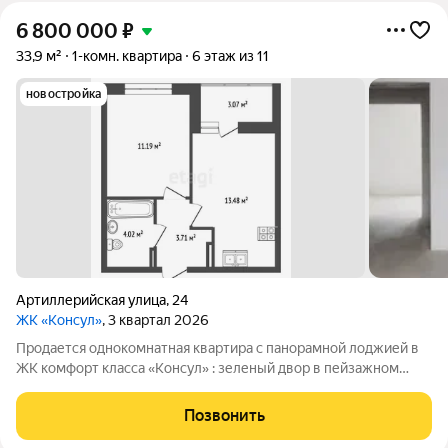
6 800 000
₽
33,9 м²
1-комн. квартира
6 этаж из 11
новостройка
Артиллерийская улица
,
24
ЖК «Консул»
, 3 квартал 2026
Продается однокомнатная квартира с панорамной лоджией в
ЖК комфорт класса «Консул» : зеленый двор в пейзажном
стиле, дизайнерское лобби с ресепшен и коворкингом,
детский клуб, панорамные лифты и передовые технические
Позвонить
решения для удобства и