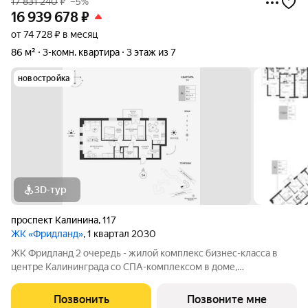
17 831 240
₽
–5%
16 939 678
₽
от 74 728 ₽ в месяц
86 м²
3-комн. квартира
3 этаж из 7
новостройка
3D-тур
проспект Калинина
,
117
ЖК «Фридланд»
, 1 квартал 2030
ЖК Фридланд 2 очередь - жилой комплекс бизнес-класса в
центре Калининграда со СПА-комплексом в доме,
круглогодичным подогреваемым бассейном во дворе и
собственной сервисной компанией, с функцией управления
Позвонить
Позвоните мне