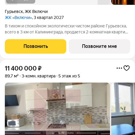
Гурьевск
,
ЖК Включи
ЖК «Включи»
, 3 квартал 2027
В тихом и спокойном экологически чистом районе Гурьевска,
всего в 3 км от Калининграда, продается 2-комнатная квартира
площадью 60.09 кв. м, на 2 этаже 7-этажного дома № 10.
Квартира находится в жилом комплексе комфорт-класса
Позвонить
Позвоните мне
«Включи» от надежного
11 400 000
₽
89,7 м²
3-комн. квартира
5 этаж из 5