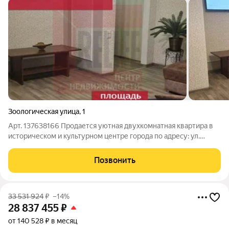
Зоологическая улица
,
1
Арт. 137638166 Продается уютная двухкомнатная квартира в
историческом и культурном центре города по адресу: ул.
Зоологическая, 1. Это идеальный вариант как для комфортной
жизни, так и для выгодной сдачи в аренду! Главные
Позвонить
преимущества объекта: Топовый
33 531 924
₽
–14%
28 837 455
₽
от 140 528 ₽ в месяц