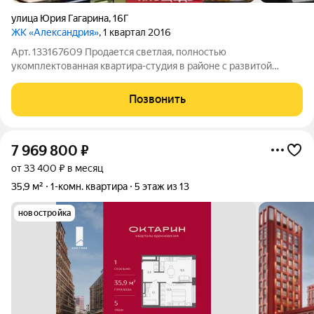
улица Юрия Гагарина
,
16Г
ЖК «Александрия»
, 1 квартал 2016
Арт. 133167609 Продается светлая, полностью
укомплектованная квартира-студия в районе с развитой
исторической и современной инфраструктурой.
ХАРАКТЕРИСТИКИ ДОМА И КВАРТИРЫ:Адрес: ул. Юрия
Позвонить
Гагарина. Дом: Монолитный, 2015 года постройки. Этаж: 6 из
10.
7 969 800
₽
от 33 400 ₽ в месяц
35,9 м²
1-комн. квартира
5 этаж из 13
новостройка