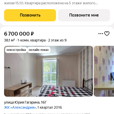
жилая 15.10. Квартира расположена на 5 этаже жилого
квартала Октарин. Квартира с отделкой. Срок сдачи: 3 кв. 2029
года. ОКТАРИН - масштабный жилой квартал площадью 7
Позвонить
Позвоните мне
гектаров, расположенный
6 700 000
₽
38,1 м²
1-комн. квартира
2 этаж из 9
новостройка
онлайн показ
улица Юрия Гагарина
,
16Г
ЖК «Александрия»
, 1 квартал 2016