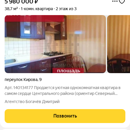
5 980 000
₽
38,7 м²
1-комн. квартира
2 этаж из 3
переулок Кирова
,
9
Арт. 140134177 Продается уютная однокомнатная квартира в
самом сердце Центрального района (ориентир Северный
вокзал, Драмтеатр, Зоопарк). Уникальное предложение:
Агентство Богачёв Дмитрий
комфорт малоэтажного исторического фонда в сочетании с
полностью обновленными
Позвонить