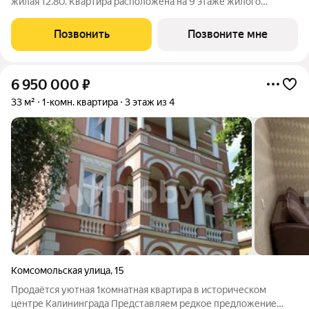
жилая 12.80. Квартира расположена на 9 этаже жилого
квартала Октарин. Квартира с отделкой. Срок сдачи: 3 кв. 2029
года. ОКТАРИН - масштабный жилой квартал площадью 7
Позвонить
Позвоните мне
гектаров, расположенный
6 950 000
₽
33 м²
1-комн. квартира
3 этаж из 4
Комсомольская улица
,
15
Продаётся уютная 1комнатная квартира в историческом
центре Калининграда Представляем редкое предложение