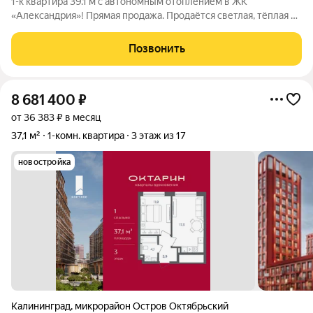
1-к квартира 39.1 м с автономным отоплением в ЖК
«Александрия»! Прямая продажа. Продаётся светлая, тёплая и
полностью готовая к проживанию однокомнатная квартира на
комфортном 2-м этаже 9-этажного кирпичного дома 2015 года
Позвонить
постройки. Идеальный
8 681 400
₽
от 36 383 ₽ в месяц
37,1 м²
1-комн. квартира
3 этаж из 17
новостройка
Калининград
,
микрорайон Остров Октябрьский