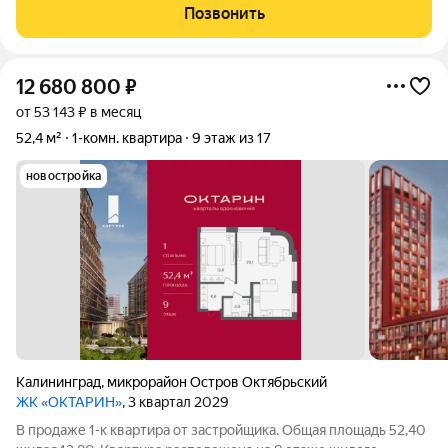
отоплением! В квартире никто не жил, все новое, заезжай и
Позвонить
живи! Квартира просторная, светлая, есть
12 680 800
₽
от 53 143 ₽ в месяц
52,4 м²
1-комн. квартира
9 этаж из 17
новостройка
Калининград
,
микрорайон Остров Октябрьский
ЖК «ОКТАРИН»
, 3 квартал 2029
В продаже 1-к квартира от застройщика. Общая площадь 52,40