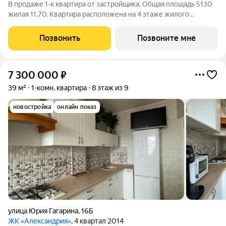
В продаже 1-к квартира от застройщика. Общая площадь 51,10
жилая 11.70. Квартира расположена на 4 этаже жилого
квартала Октарин. Квартира с отделкой. Срок сдачи: 3 кв. 2029
года. ОКТАРИН - масштабный жилой квартал площадью 7
Позвонить
Позвоните мне
гектаров, расположенный
7 300 000
₽
39 м²
1-комн. квартира
8 этаж из 9
новостройка
онлайн показ
улица Юрия Гагарина
,
16Б
ЖК «Александрия»
, 4 квартал 2014