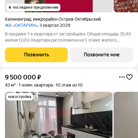
последнее предложение
Калининград
,
микрорайон Остров Октябрьский
ЖК «ОКТАРИН»
, 3 квартал 2029
В продаже 1-к квартира от застройщика. Общая площадь 35,90
жилая 12.00. Квартира расположена на 5 этаже жилого
квартала Октарин. Квартира с отделкой. Срок сдачи: 3 кв. 2029
года. ОКТАРИН - масштабный жилой квартал площадью 7
Позвонить
Позвоните мне
гектаров, расположенный
9 500 000
₽
43 м²
1-комн. квартира
10 этаж из 10
новостройка