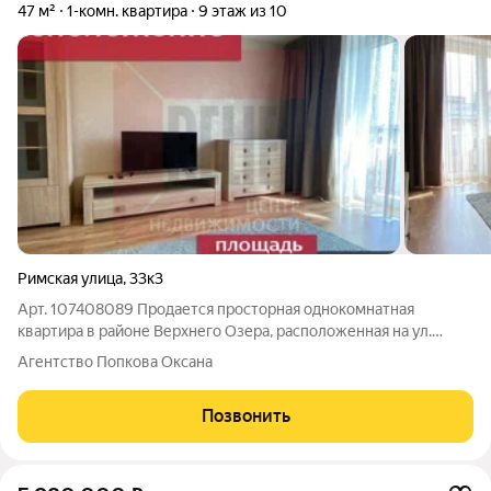
47 м²
1-комн. квартира
9 этаж из 10
Римская улица
,
33к3
Арт. 107408089 Продается просторная однокомнатная
квартира в районе Верхнего Озера, расположенная на ул.
Римская. Общая площадь квартиры 47 кв.м., просторная кухня
Агентство Попкова Оксана
11,7 кв.м., с выходом на панорамную застекленную лоджию,
жилая комната 20,5 кв.м , с
Позвонить