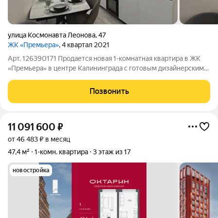
улица Космонавта Леонова
,
47
ЖК «Премьера»
, 4 квартал 2021
Арт. 126390171 Продается новая 1-комнатная квартира в ЖК
«Премьера» в центре Калининграда с готовым дизайнерским
ремонтом, с всей мебелью и техникой! В квартире никто не
жил заезжай сразу после покупки! Светлая, не угловая,
Позвонить
солнечная сторона Тихий
11 091 600
₽
от 46 483 ₽ в месяц
47,4 м²
1-комн. квартира
3 этаж из 17
новостройка