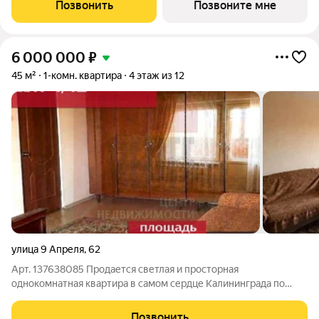
года. ОКТАРИН - масштабный жилой квартал площадью 7
Позвонить
Позвоните мне
гектаров, расположенный
6 000 000
₽
45 м²
1-комн. квартира
4 этаж из 12
улица 9 Апреля
,
62
Арт. 137638085 Продается светлая и просторная
однокомнатная квартира в самом сердце Калининграда по
адресу: ул. 9 Апреля. Это уникальное предложение для тех,
кто мечтает жить в центре событий, но ценить уют, тишину и
Позвонить