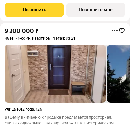
квартала Октарин. Квартира с отделкой. Срок сдачи: 3 кв. 2029
года. ОКТАРИН - масштабный жилой квартал площадью 7
Позвонить
Позвоните мне
гектаров, расположенный на
9 200 000
₽
48 м²
1-комн. квартира
4 этаж из 21
улица 1812 года
,
126
Вашему вниманию к продаже предлагается просторная,
светлая однокомнатная квартира 54 кв.м в историческом
районе города Калининграда в жилом комплексе Премиум