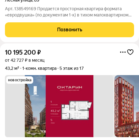
Лесная улица
,
89
Арт. 138549169 Продается просторная квартира формата
«евродвушка» (по документам 1-к) в тихом малоквартирном
доме (всего 7 квартир). Зеленый и престижный район. Главное
об объекте: Площадь: 58 м (спальня 17.3 м, гостиная 20.7 м,
Позвонить
кухня 11.6 м,
10 195 200
₽
от 42 727 ₽ в месяц
43,2 м²
1-комн. квартира
5 этаж из 17
новостройка