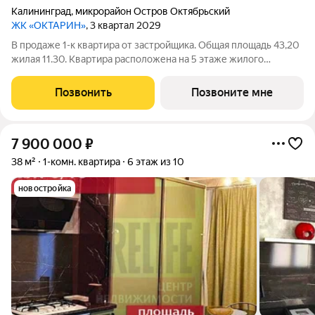
Калининград
,
микрорайон Остров Октябрьский
ЖК «ОКТАРИН»
, 3 квартал 2029
В продаже 1-к квартира от застройщика. Общая площадь 43,20
жилая 11.30. Квартира расположена на 5 этаже жилого
квартала Октарин. Квартира с отделкой. Срок сдачи: 3 кв. 2029
года. ОКТАРИН - масштабный жилой квартал площадью 7
Позвонить
Позвоните мне
гектаров, расположенный
7 900 000
₽
38 м²
1-комн. квартира
6 этаж из 10
новостройка