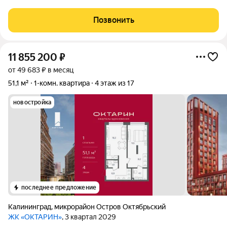
квартира в доме начала ХХ века, являющемся объектом
культурного наследия. Архитектура эпохи старого
Позвонить
Кёнигсберга и камерная атмосфера
11 855 200
₽
от 49 683 ₽ в месяц
51,1 м²
1-комн. квартира
4 этаж из 17
новостройка
последнее предложение
Калининград
,
микрорайон Остров Октябрьский
ЖК «ОКТАРИН»
, 3 квартал 2029