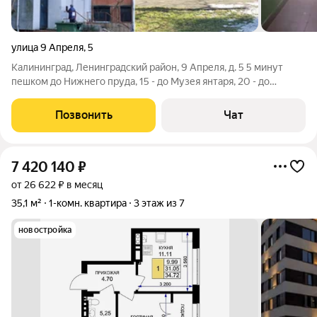
улица 9 Апреля
,
5
Калининград, Ленинградский район, 9 Апреля, д. 5 5 минут
пешком до Нижнего пруда, 15 - до Музея янтаря, 20 - до
Кафедрального собора, Музея Мирового океана, 10 минут на
транспорте до Северного вокзала... + электричка - и вы на
Позвонить
Чат
море. Изолированные
7 420 140
₽
от 26 622 ₽ в месяц
35,1 м²
1-комн. квартира
3 этаж из 7
новостройка