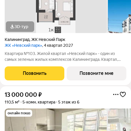
3D-тур
Калининград
,
ЖК Невский Парк
ЖК «Невский парк»
, 4 квартал 2027
Квартира №103. Жилой квартал «Невский парк» - один из
самых зеленых жилых комплексов Калининграда. Квартал,
строящийся по принципу «город в городе» впечатляет своим
масштабом и одновременно продуманностью всех деталей,
Позвонить
Позвоните мне
как самого комплекса в целом,
13 000 000
₽
110,5 м²
5-комн. квартира
5 этаж из 6
онлайн показ