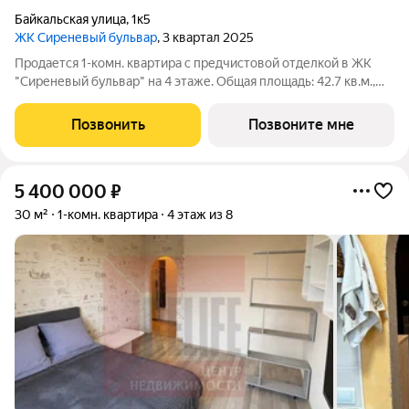
Байкальская улица
,
1к5
ЖК Сиреневый бульвар
, 3 квартал 2025
Продается 1-комн. квартира с предчистовой отделкой в ЖК
"Сиреневый бульвар" на 4 этаже. Общая площадь: 42.7 кв.м.,
жилая: 15.6 кв.м., площадь просторной кухни-столовой: 14.5
кв.м. Все окна выходят на одну сторону. В квартире один
Позвонить
Позвоните мне
балкон, один
5 400 000
₽
30 м²
1-комн. квартира
4 этаж из 8