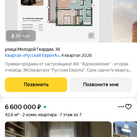
3D-тур
улица Молодой Гвардии
,
36
Квартал «РусскаЯ ЕвропА»
, 4 квартал 2026
Прямая продажа от застройщика! ЖК "Вдохновение" - вторая
очередь ЭКОквартала "Русская Европа". Срок сдачи IV квартал
2026 года. Впечатляющие квартиры с предчистовой отделкой,
потолками 3,15 м и панорамным видом на парк. Уникальные
Позвонить
Позвоните мне
преимущества: -
6 600 000
₽
42,6 м²
2-комн. квартира
7 этаж из 7