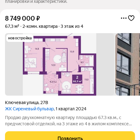
планировки и характеристики.
8 749 000
₽
67,3 м²
2-комн. квартира
3 этаж из 4
новостройка
Ключевая улица
,
27В
ЖК Сиреневый бульвар
, 1 квартал 2024
Продаю двухкомнатную квартиру площадью 67.3 кв.м., с
предчистовой отделкой, на 3 этаже из 4 в жилом комплексе
комфорт-класса "Сиреневый бульвар". Угловая квартира, в
течение дня комнаты отлично освещаются, можно открыть
Позвонить