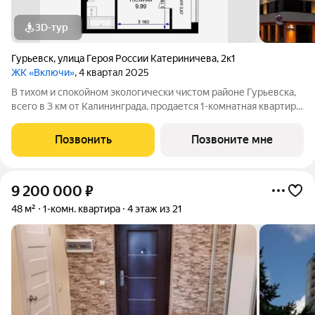
3D-тур
Гурьевск
,
улица Героя России Катериничева
,
2к1
ЖК «Включи»
, 4 квартал 2025
В тихом и спокойном экологически чистом районе Гурьевска,
всего в 3 км от Калининграда, продается 1-комнатная квартира
площадью 35.10 кв. м, на 3 этаже 8-этажного дома № 1.
Квартира находится в жилом комплексе комфорт-класса
Позвонить
Позвоните мне
«Включи» от надежного
9 200 000
₽
48 м²
1-комн. квартира
4 этаж из 21