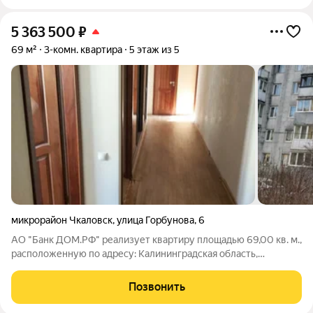
5 363 500
₽
69 м²
3-комн. квартира
5 этаж из 5
микрорайон Чкаловск
,
улица Горбунова
,
6
АО "Банк ДОМ.РФ" реализует квартиру площадью 69,00 кв. м.,
расположенную по адресу: Калининградская область,
Калининград г., Горбунова,6. Информация об объекте: Один
собственник (юридическое лицо). Кадастровый номер объекта
Позвонить
недвижимости: