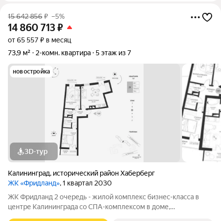
15 642 856
₽
–5%
14 860 713
₽
от 65 557 ₽ в месяц
73,9 м²
2-комн. квартира
5 этаж из 7
новостройка
3D-тур
Калининград
,
исторический район Хаберберг
ЖК «Фридланд»
, 1 квартал 2030
ЖК Фридланд 2 очередь - жилой комплекс бизнес-класса в
центре Калининграда со СПА-комплексом в доме,
круглогодичным подогреваемым бассейном во дворе и