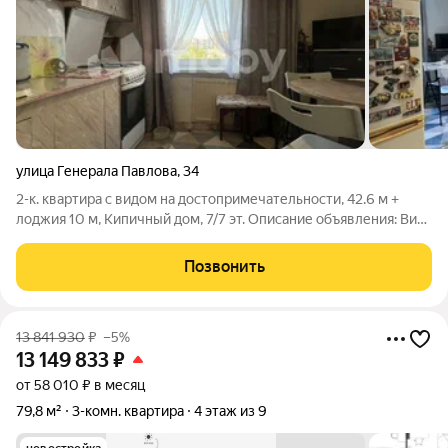
улица Генерала Павлова
,
34
2-к. квартира с видом на достопримечательности, 42.6 м +
лоджия 10 м, Кипичный дом, 7/7 эт. Описание объявления: Вид
из окна ваша личная достопримечательность. С лоджии
открывается панорамный вид на Ростехарену и Третьяковскую
Позвонить
галерею.Экономия на
13 841 930
₽
–5%
13 149 833
₽
от 58 010 ₽ в месяц
79,8 м²
3-комн. квартира
4 этаж из 9