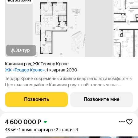
новостройка
3D-тур
Калининград
,
ЖК Теодор Кроне
ЖК «Теодор Кроне»
, 1 квартал 2030
Теодор Кроне современный жилой квартал класса комфорт+ в
Центральном районе Калининграда с собственным спа-
комплексом и комьюнити-центром. Здесь продумано все для
тех, кто ценит качество, эстетику и полноценную жизнь рядом
Позвонить
Позвоните мне
со всем необходимым. 99%
4 600 000
₽
43 м²
1-комн. квартира
2 этаж из 4