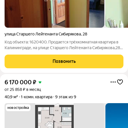
улица Старшего Лейтенанта Сибирякова
,
28
Код объекта: 1620400. Продается трёхкомнатная квартира в
Калининграде, на улице Старшего Лейтенанта Сибирякова,28.
Квартира расположена на третьем этаже пятиэтажного
панельного дома 1977 года постройки. В квартире три
Позвонить
изолированные комнаты, 19,1 кв.м
6 170 000
₽
от 25 858 ₽ в месяц
40,9 м²
1-комн. квартира
9 этаж из 9
новостройка