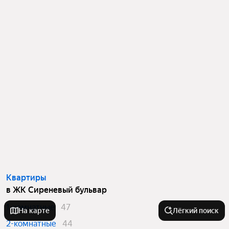
Квартиры
в ЖК Сиреневый бульвар
1-комнатные
47
На карте
Лёгкий поиск
2-комнатные
44