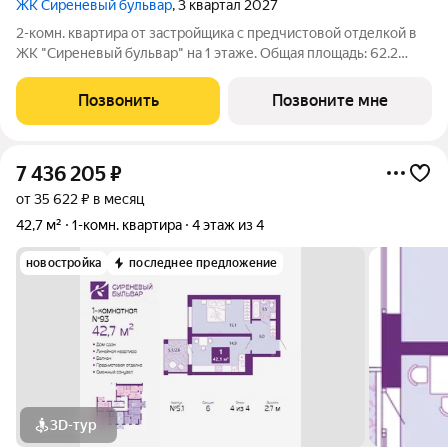
ЖК Сиреневый бульвар
, 3 квартал 2027
2-комн. квартира от застройщика с предчистовой отделкой в
ЖК "Сиреневый бульвар" на 1 этаже. Общая площадь: 62.2
кв.м., жилая: 35.3 кв.м., площадь просторной кухни-столовой:
13 кв.м. Угловая квартира, идеально подойдет любителям
Позвонить
Позвоните мне
тишины и панорамных
7 436 205
₽
от 35 622 ₽ в месяц
42,7 м²
1-комн. квартира
4 этаж из 4
новостройка
последнее предложение
3D-тур