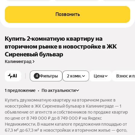
Позвонить
Купить 2-комнатную квартиру на
вторичном рынке в новостройке в ЖК
Сиреневый бульвар
Калининград
AI
Фильтры
2 комн.
Цена
Взнос и 
4
1 предложение
•
по актуальности
Купить двухкомнатную квартиру на вторичном рынке в
новостройке в ЖК Сиреневый бульвар в Калининграде — 1
объявление от агентств и собственников по продаже квартир
по цене от 8 749 000 ₽ до 8 749 000 ₽ на Яндекс
Недвижимости. В нашем каталоге предложения площадью от
67,3 м² до 67,3 м² в новостройках и вторичном жилье — фото,