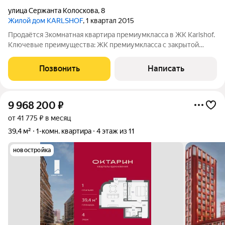
улица Сержанта Колоскова
,
8
Жилой дом KARLSHOF
, 1 квартал 2015
Продаётся 3комнатная квартира премиумкласса в ЖК Karlshof.
Ключевые преимущества: ЖК премиумкласса с закрытой
охраняемой территорией, видеонаблюдением и парковкой.
Прямой выход в парк. Премиальная отделка и техника
Позвонить
Написать
(Bugnatese, Bosch, Whirlpool,
9 968 200
₽
от 41 775 ₽ в месяц
39,4 м²
1-комн. квартира
4 этаж из 11
новостройка