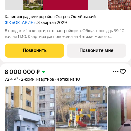
Калининград
,
микрорайон Остров Октябрьский
ЖК «ОКТАРИН»
, 3 квартал 2029
В продаже 1-к квартира от застройщика. Общая площадь 39,40
жилая 11.10. Квартира расположена на 4 этаже жилого
квартала Октарин. Квартира с отделкой. Срок сдачи: 3 кв. 2029
года. ОКТАРИН - масштабный жилой квартал площадью 7
Позвонить
Позвоните мне
гектаров, расположенный
8 000 000
₽
72,4 м²
2-комн. квартира
4 этаж из 10