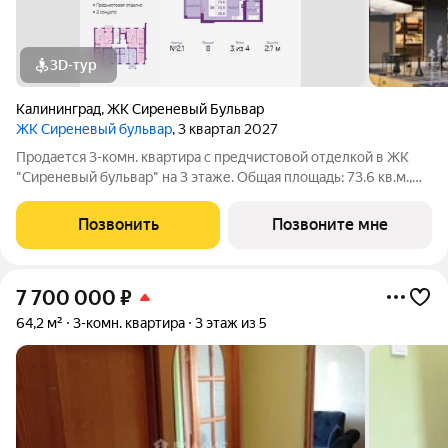
3D-тур
Калининград
,
ЖК Сиреневый Бульвар
ЖК Сиреневый бульвар
, 3 квартал 2027
Продается 3-комн. квартира с предчистовой отделкой в ЖК
"Сиреневый бульвар" на 3 этаже. Общая площадь: 73.6 кв.м.,
жилая: 35 кв.м., площадь просторной кухни-столовой: 16.3 кв.м.
Комнаты изолированные, все окна выходят на одну сторону. В
Позвонить
Позвоните мне
квартире один
7 700 000
₽
64,2 м²
3-комн. квартира
3 этаж из 5