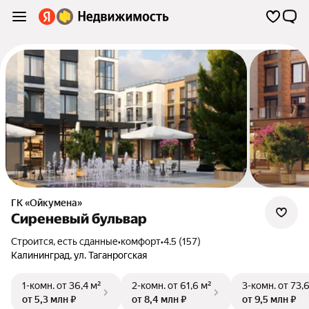
ГК «Ойкумена»
Сиреневый бульвар
Строится, есть сданные
•
комфорт
•
4.5 (157)
Калининград
,
ул. Таганрогская
1-комн.
от 36,4 м²
2-комн.
от 61,6 м²
3-комн.
от 73,
от 5,3 млн ₽
от 8,4 млн ₽
от 9,5 млн ₽