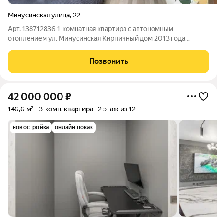
Минусинская улица
,
22
Арт. 138712836 1-комнатная квартира с автономным
отоплением ул. Минусинская Кирпичный дом 2013 года
Планируете купить 1-комнатную квартиру в Калининграде,
чтобы сразу заехать и жить без лишних расходов? Обратите
Позвонить
внимание на этот вариант в Московском
42 000 000
₽
146,6 м²
3-комн. квартира
2 этаж из 12
новостройка
онлайн показ