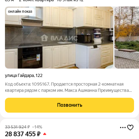
онлайн показ
улица Гайдара
,
122
Код объекта: 1095167. Продается просторная 2-комнатная
квартира рядом с парком им. Макса Ашманна Преимущества
квартиры Идеальное расположение Рядом с парком им. Макса
Ашманна (озеро, тенистые аллеи, зоны отдыха) Вид из окон на
Позвонить
парковую зону (без
33 531 924
₽
–14%
28 837 455
₽