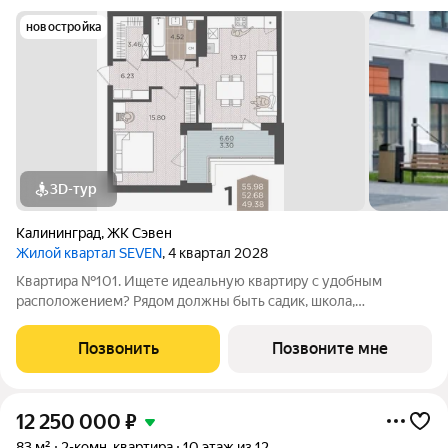
новостройка
3D-тур
Калининград
,
ЖК Сэвен
Жилой квартал SEVEN
, 4 квартал 2028
Квартира №101. Ищете идеальную квартиру с удобным
расположением? Рядом должны быть садик, школа,
супермаркеты, остановки, поликлиника и салон красоты? Ваше
решение жилой квартал «Seven»! - Квартал из семи 9-ти
Позвонить
Позвоните мне
этажных домов - Современные и
12 250 000
₽
83 м²
2-комн. квартира
10 этаж из 12