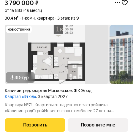
3 790 000
₽
от 15 883 ₽ в месяц
30,4 м²
1-комн. квартира
3 этаж из 9
новостройка
3D-тур
Калининград
,
квартал Московское
,
ЖК Этюд
Квартал «Этюд»
, 3 квартал 2027
Квартира №71. Квартиры от надежного застройщика
«КалининградСтройИнвест» с опытом более 27 лет на
строительном рынке! ЖК «ЭТЮД» находится в тихом
Московском районе Калининграда, где пересекаются
Позвонить
Позвоните мне
новостройки и частный сектор. Это один из самых быстро