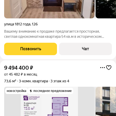
улица 1812 года
,
126
Вашему вниманию к продаже предлагается просторная,
светлая однокомнатная квартира 54 кв.м в историческом
районе города Калининграда в жилом комплексе Премиум
класса "Корона"! В пешей доступности находятся такие
Позвонить
Чат
достопримечательности города, как: -
9 494 400
₽
от 45 482 ₽ в месяц
73,6 м²
3-комн. квартира
3 этаж из 4
новостройка
последнее предложение