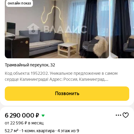
онлайн показ
Трамвайный переулок
,
32
Код объекта: 1952202. Уникальное предложение в самом
сердце Калининграда! Адрес: Россия, Калининград,
Трамвайный переулок, 32 Почему стоит рассмотреть нашу
квартиру? - Выгодная цена: это предложение настоящая
Позвонить
находка для тех, кто ищет комфортное
6 290 000
₽
от 22 596 ₽ в месяц
52,7 м²
1-комн. квартира
4 этаж из 9