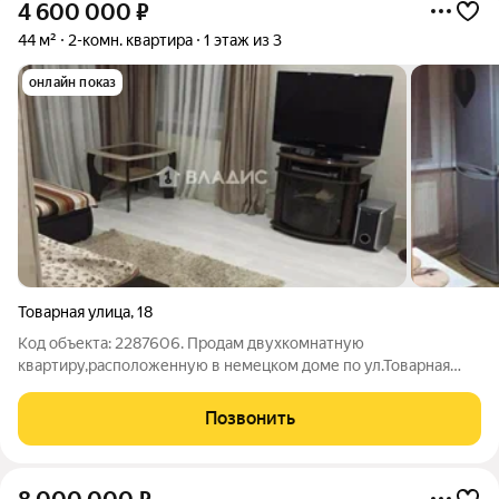
4 600 000
₽
44 м²
2-комн. квартира
1 этаж из 3
онлайн показ
Товарная улица
,
18
Код объекта: 2287606. Продам двухкомнатную
квартиру,расположенную в немецком доме по ул.Товарная
Высокий первый этаж Автономное отопление В квартире
свежий ремонт Остается вся мебель и техника Также имеется
Позвонить
просторный подвал Развитая инфраструктура: