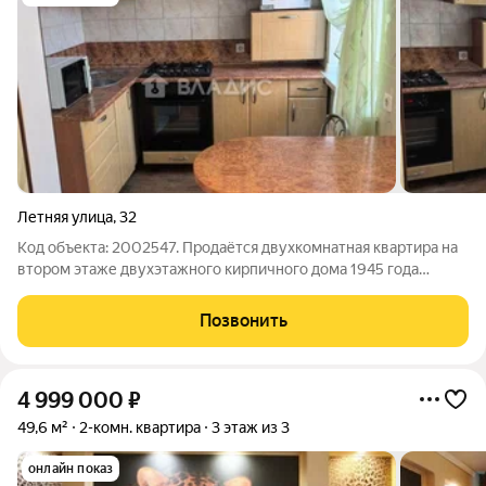
Летняя улица
,
32
Код объекта: 2002547. Продаётся двухкомнатная квартира на
втором этаже двухэтажного кирпичного дома 1945 года
постройки по адресу: ул. Летняя, д. 32. Ориентиры: ул. Павлика
Морозова, Автомобильная, Коммунистическая. Параметры
Позвонить
квартиры: Общая площадь:
4 999 000
₽
49,6 м²
2-комн. квартира
3 этаж из 3
онлайн показ