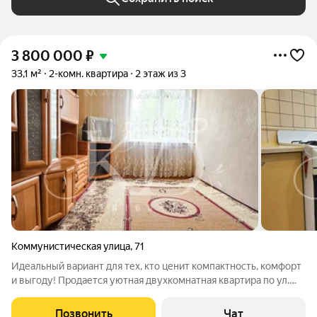
3 800 000
₽
33,1 м²
2-комн. квартира
2 этаж из 3
Коммунистическая улица
,
71
Идеальный вариант для тех, кто ценит компактность, комфорт
и выгоду! Продается уютная двухкомнатная квартира по ул.
Коммунистическая, 71 в Калининграде. Несмотря на
компактную площадь (33 м), планировка продумана до
Позвонить
Чат