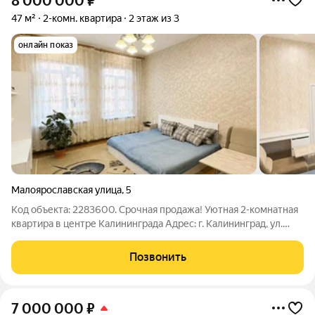
8 000 000
₽
47 м²
2-комн. квартира
2 этаж из 3
онлайн показ
Малоярославская улица
,
5
Код объекта: 2283600. Срочная продажа! Уютная 2-комнатная
квартира в центре Калининграда Адрес: г. Калининград, ул.
Малоярославская, д. 5 О квартире Просторная двухкомнатная
квартира общей площадью 47 м (жилая 31,2 м, кухня 8 м)
Позвонить
расположена на
7 000 000
₽