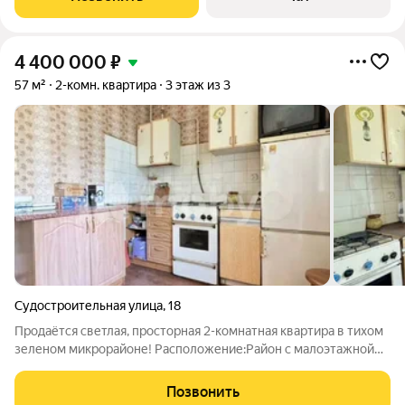
мелочей: две функциональные
4 400 000
₽
57 м²
2-комн. квартира
3 этаж из 3
Судостроительная улица
,
18
Продаётся светлая, просторная 2-комнатная квартира в тихом
зеленом микрорайоне! Расположение:Район с малоэтажной
застройкой, в доме всего 6 квартир в подъезде, 2 на
этаже.Развитая инфраструктура: магазины, аптеки,
Позвонить
супермаркеты, школы, детские сады,