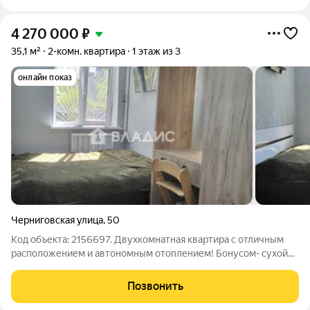
4 270 000
₽
35,1 м²
2-комн. квартира
1 этаж из 3
онлайн показ
Черниговская улица
,
50
Код объекта: 2156697. Двухкомнатная квартира с отличным
расположением и автономным отоплением! Бонусом- сухой
подвал для хранения любимых вещей (10м2). Кирпичный дом
1944 года постройки отличается своей надёжностью и
Позвонить
долговечностью. Квартира