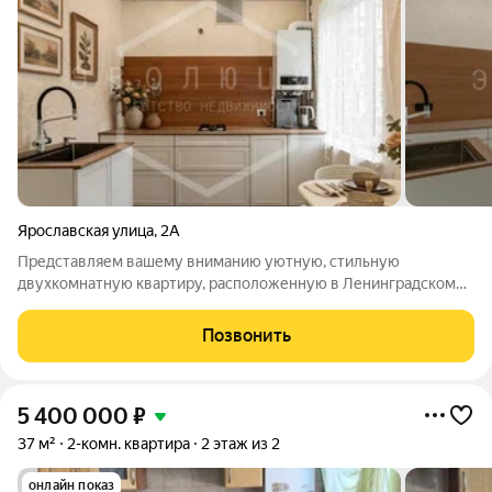
Ярославская улица
,
2А
Представляем вашему вниманию уютную, стильную
двухкомнатную квартиру, расположенную в Ленинградском
районе, на ул. Ярославская, находящаяся на 3 этаже 3-этажного
дома немецкой постройки. Общая площадь квартиры 50 кв.м,
Позвонить
включающая в себя просторную
5 400 000
₽
37 м²
2-комн. квартира
2 этаж из 2
онлайн показ