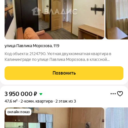
улица Павлика Морозова
,
119
Код объекта: 2124790. Уютная двухкомнатная квартира в
Калининграде по улице Павлика Морозова, в классной
локации, вблизи Летнего озера! Квартира расположена на
первом этаже трёхэтажного кирпичного дома 1945 года
Позвонить
постройки. Общая площадь 41,2 кв. м,
3 950 000
₽
47,6 м²
2-комн. квартира
2 этаж из 3
онлайн показ