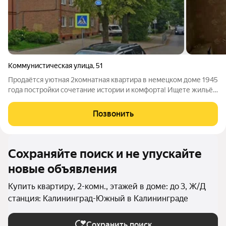
Коммунистическая улица
,
51
Продаётся уютная 2комнатная квартира в немецком доме 1945
года постройки сочетание истории и комфорта! Ищете жильё,
где чувствуется дух времени, а жить при этом удобно и
современно? Эта квартира отличный вариант: в ней бережно
Позвонить
сохранена
Сохраняйте поиск и не упускайте
новые объявления
Купить квартиру, 2-комн., этажей в доме: до 3, Ж/Д
станция: Калининград-Южный в Калининграде
Сохранить поиск