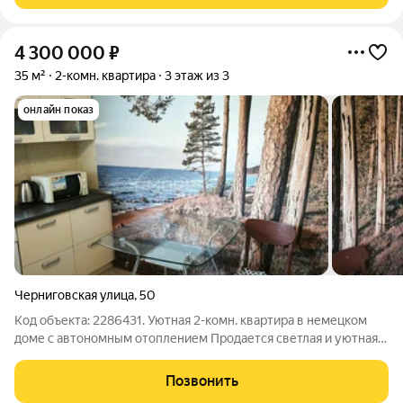
4 300 000
₽
35 м²
2-комн. квартира
3 этаж из 3
онлайн показ
Черниговская улица
,
50
Код объекта: 2286431. Уютная 2-комн. квартира в немецком
доме с автономным отоплением Продается светлая и уютная
двухкомнатная квартира в немецком доме с автономным
отоплением. Идеальный вариант для тех, кто ценит тишину,
Позвонить
тепло и удобство городской