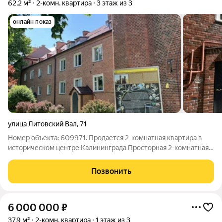
62,2 м²
2-комн. квартира
3 этаж из 3
онлайн показ
улица Литовский Вал
,
71
Номер объекта: 609971. Продается 2-комнатная квартира в
историческом центре Калининграда Просторная 2-комнатная
квартира в Ленинградском районе, в самом сердце
исторической части Калининграда всего в минуте ходьбы от
Позвонить
Закхаймских ворот! Ключевые
6 000 000
₽
37,9 м²
2-комн. квартира
1 этаж из 3