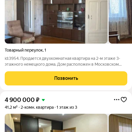
Товарный переулок
,
1
id:3954. Продается двухкомнатная квартира на 2-м этаже 3-
этажного немецкого дома. Дом расположен в Московском
районе, ориентир ул. Судостроительная. Комнаты смежные
(17.3 и 11 кв.м.), кухня 8,8 кв. м, санузел совмещенный. На окнах
Позвонить
стеклопакеты. Газ,
4 900 000
₽
41,2 м²
2-комн. квартира
1 этаж из 3