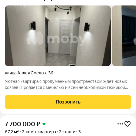
улица Аллея Смелых
,
36
Уютная квартира с продуманным пространством ждёт новых
хозяев! Продаётся с мебелью и всей необходимой техникой
заезжайте и живите с первых дней.Квартира расположена на
1м этаже 3этажного кирпичного дома это значит, что вам не
Позвонить
придётся ждать лифта,
7 700 000
₽
67,2 м²
2-комн. квартира
2 этаж из 3