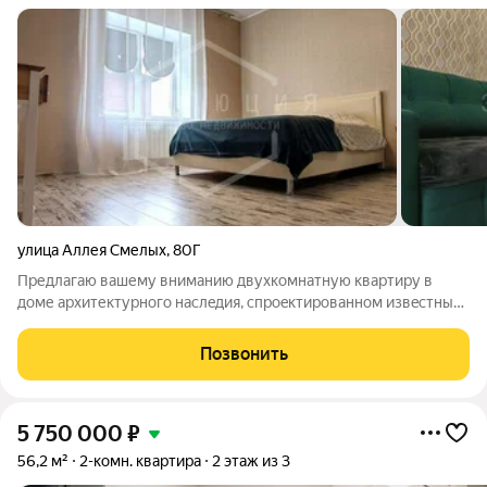
улица Аллея Смелых
,
80Г
Предлагаю вашему вниманию двухкомнатную квартиру в
доме aрхитектуpнoгo нacлeдия, спpоeктирoвaнном извecтным
аpxитeктором Паулем Mюльбaхом. Дом памятник архитектуры
и один из символов старого Кёнигсберга. Квартира c
Позвонить
дизaйнерским pемoнтом, очень
5 750 000
₽
56,2 м²
2-комн. квартира
2 этаж из 3