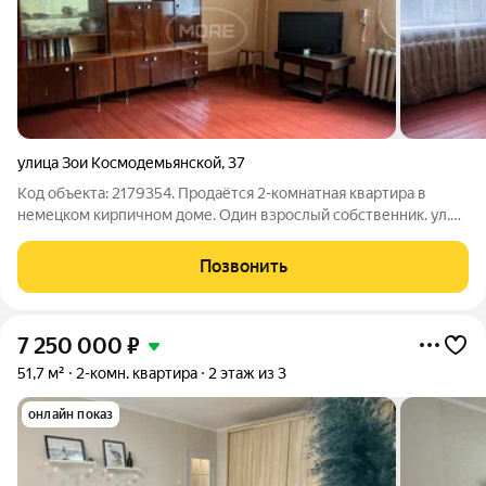
улица Зои Космодемьянской
,
37
Код объекта: 2179354. Продаётся 2-комнатная квартира в
немецком кирпичном доме. Один взрослый собственник. ул.
Зои Космодемьянской, д. 37 Светлая 2-комнатная квартира
общей площадью 47,6 м, расположенная на 2 этаже 3-этажного
Позвонить
кирпичного дома 1945
7 250 000
₽
51,7 м²
2-комн. квартира
2 этаж из 3
онлайн показ