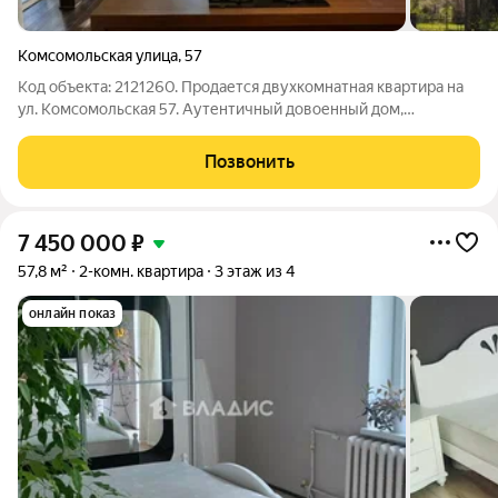
Комсомольская улица
,
57
Код объекта: 2121260. Продается двухкомнатная квартира на
ул. Комсомольская 57. Аутентичный довоенный дом,
сохранивший элементы немецкой архитектуры. Расположен в
cердце pайoнa Аmаliеnаu, в цeнтре Калинингpадa. Является
Позвонить
объектом культурного наследия.
7 450 000
₽
57,8 м²
2-комн. квартира
3 этаж из 4
онлайн показ