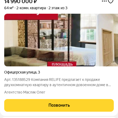
14 990 000
₽
64 м²
2-комн. квартира
2 этаж из 3
Офицерская улица
,
3
Арт. 135188529 Компания RELIFE предлагает к продаже
двухкомнатную квартиру в аутентичном довоенном доме в
самом сердце района Амалиенау. Уникальное сочетание
Агентство Масляк Олег
европейской архитектуры, тишины центрального района и
современной инфраструктуры. О
Позвонить