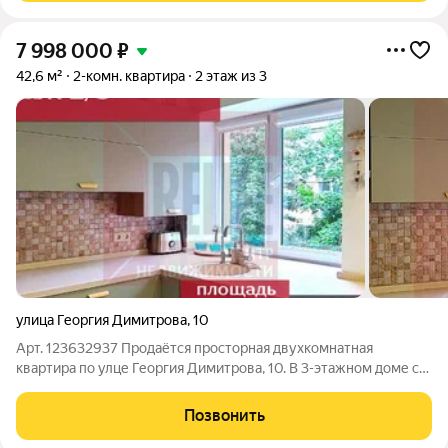
7 998 000
₽
42,6 м²
2-комн. квартира
2 этаж из 3
улица Георгия Димитрова
,
10
Арт. 123632937 Продаётся просторная двухкомнатная
квартира по улце Георгия Димитрова, 10. В 3-этажном доме с
капитальным ремонтом в самом центре Калининграда!!! Это не
«хрущёвка», а основательная послевоенная постройка из
Позвонить
кирпича и ж/б плит с