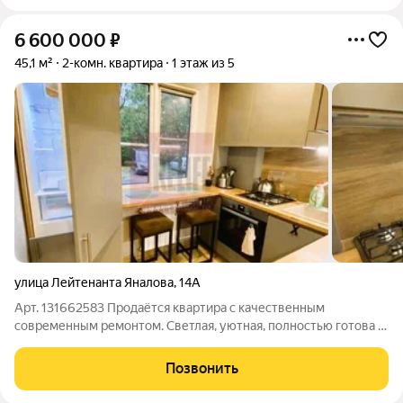
6 600 000
₽
45,1 м²
2-комн. квартира
1 этаж из 5
улица Лейтенанта Яналова
,
14А
Арт. 131662583 Продаётся квартира с качественным
современным ремонтом. Светлая, уютная, полностью готова к
проживанию можно заезжать без дополнительных вложений.
Дом расположен в районе с развитой инфраструктурой: в
Позвонить
пешей доступности школа №10,