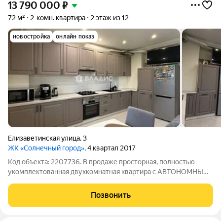
13 790 000
₽
72 м²
2-комн. квартира
2 этаж из 12
новостройка
онлайн показ
Елизаветинская улица
,
3
ЖК «Солнечный город»
, 4 квартал 2017
Код объекта: 2207736. В продаже просторная, полностью
укомплектованная двухкомнатная квартира с АВТОНОМНЫМ
ОТОПЛЕНИЕМ в самом востребованном районе Сельма! ул.
Елизаветинская д. 3. Дом с подземным паркингом! 2 лифта.
Позвонить
Эргономичная планировка: 2