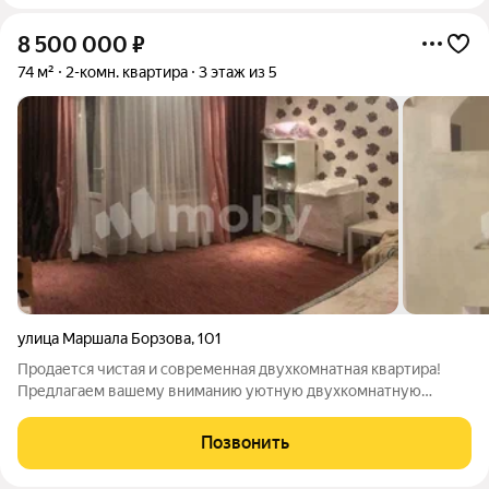
8 500 000
₽
74 м²
2-комн. квартира
3 этаж из 5
улица Маршала Борзова
,
101
Продается чистая и современная двухкомнатная квартира!
Предлагаем вашему вниманию уютную двухкомнатную
квартиру с автономным отоплением, расположенную в
центральном районе города по выгодной стоимости! Эта
Позвонить
квартира идеально подходит для комфортного