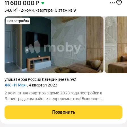
11 600 000
₽
54,6 м²
2-комн. квартира
5 этаж из 9
новостройка
улица Героя России Катериничева
,
9к1
ЖК «11 Мая»
, 4 квартал 2023
2-комнатная квартира в доме 2023 года постройки в
Ленинградском районе с евроремонтом! Выполнен
современный ремонт в 2023 году из качественных
материалов. Вся техника и мебель остается.
Позвонить
Инфраструктура:Современный спальный район города
КалининградаДо