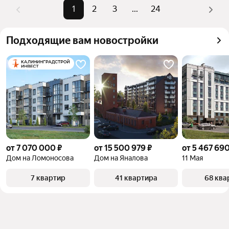
Помимо удобной сортировки по цене продажи вы 
1
2
3
...
24
можете отсортировать результаты по стоимости 
квадратного метра или площади
Подходящие вам новостройки
от 7 070 000 ₽
от 15 500 979 ₽
от 5 467 690
Дом на Ломоносова
Дом на Яналова
11 Мая
7 квартир
41 квартира
68 ква