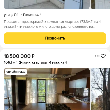
улица Лёни Голикова
,
4
Продается просторная 2-х комнатная квартира (73,3м2) на 4
этаже 5 -ти этажного жилого дома, расположенного на
Верхнем озерею О ДОМЕ : Кирпичный дом 2006 года
постройки Закрытая огороженная территория +
Позвонить
видеонаблюдение Ухоженная придомовая
18 500 000
₽
106,1 м²
2-комн. квартира
4 этаж из 4
онлайн показ