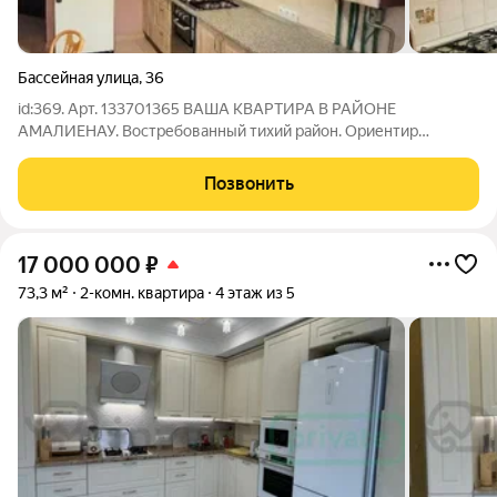
Бассейная улица
,
36
id:369. Арт. 133701365 ВАША КВАРТИРА В РАЙОНЕ
АМАЛИЕНАУ. Востребованный тихий район. Ориентир
проспект Мира, Музыкальный театр, озеро Поплавок, Школа
21, в которой учился космонавт Леонов, здание которой
Позвонить
является архитектурным памятником. ИДЕАЛЬНЫЙ
17 000 000
₽
73,3 м²
2-комн. квартира
4 этаж из 5