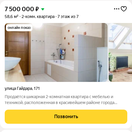
7 500 000
₽
58,6 м²
2-комн. квартира
7 этаж из 7
онлайн показ
улица Гайдара
,
171
Продаётся шикарная 2-комнатная квартира с мебелью и
техникой, расположенная в красивейшем районе города
Калининграда рядом с Парком Макса Ашмана по адресу ул.
Гайдара д.171 Дом из кирпича,2006 года постройки. 7/7 этаж
Позвонить
Общая площадь 56.8.кв.м Кухня с