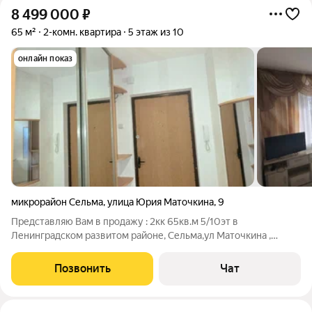
8 499 000
₽
65 м²
2-комн. квартира
5 этаж из 10
онлайн показ
микрорайон Сельма
,
улица Юрия Маточкина
,
9
Представляю Вам в продажу : 2кк 65кв.м 5/10эт в
Ленинградском развитом районе, Сельма,ул Маточкина ,
рядом вся инфраструктура (школа 40 гимназия,детские сады,
магазины , супермаркеты, транспортная доступность ) Свежий
Позвонить
Чат
современный качественный ремонт,