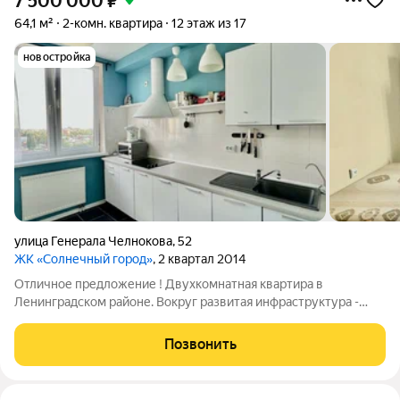
7 500 000
₽
64,1 м²
2-комн. квартира
12 этаж из 17
новостройка
улица Генерала Челнокова
,
52
ЖК «Солнечный город»
, 2 квартал 2014
Отличное предложение ! Двухкомнатная квартира в
Ленинградском районе. Вокруг развитая инфраструктура -
рядом есть все для комфортной жизни ! Хорошее
транспортное сообщение! Остановки общественного
Позвонить
транспорта в любую точку города, а также прямой выезд