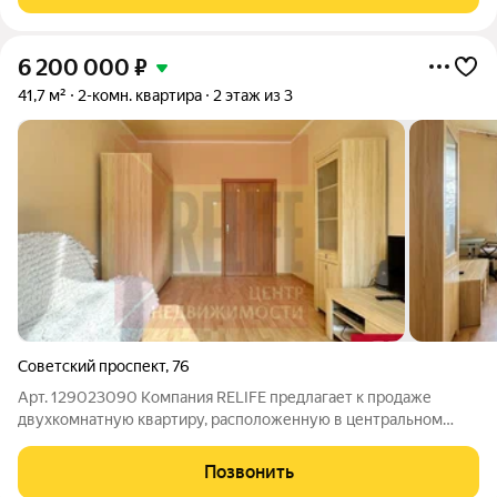
преимущества объекта: Топовый
6 200 000
₽
41,7 м²
2-комн. квартира
2 этаж из 3
Советский проспект
,
76
Арт. 129023090 Компания RELIFE предлагает к продаже
двухкомнатную квартиру, расположенную в центральном
районе города. Квартира подходит как для инвестиций, так и
для проживания, так как у дома выгодное месторасположение.
Позвонить
Квартира находится на 2