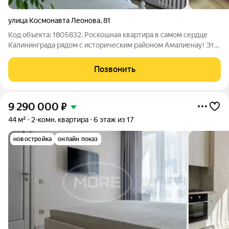
улица Космонавта Леонова
,
81
Код объекта: 1805832. Роскошная квартира в самом сердце
Калининграда рядом с историческим районом Амалиенау! Это
не просто жильё, это ваш новый дом "не как у всех". НЕДАВНО
ЗАКОНЧИЛСЯ РЕМОНТ - обновили покраску всех стен, новые
Позвонить
натяжные потолки и
9 290 000
₽
44 м²
2-комн. квартира
6 этаж из 17
новостройка
онлайн показ