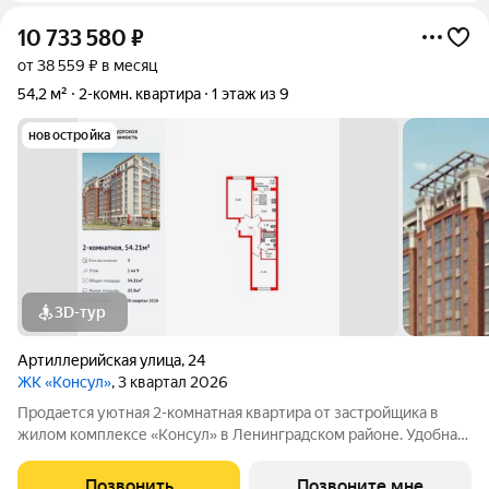
10 733 580
₽
от 38 559 ₽ в месяц
54,2 м²
2-комн. квартира
1 этаж из 9
новостройка
3D-тур
Артиллерийская улица
,
24
ЖК «Консул»
, 3 квартал 2026
Продается уютная 2-комнатная квартира от застройщика в
жилом комплексе «Консул» в Ленинградском районе. Удобная,
классическая планировка, кухня 10.82 м, вместительная
прихожая 7.62 м. Общая площадь квартиры - 54.21 м, жилая
Позвонить
Позвоните мне