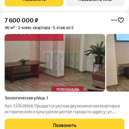
25.9 м, высота потолка
7 600 000
₽
46 м²
2-комн. квартира
5 этаж из 5
Зоологическая улица
,
1
Арт. 137638166 Продается уютная двухкомнатная квартира в
историческом и культурном центре города по адресу: ул.
Зоологическая, 1. Это идеальный вариант как для комфортной
жизни, так и для выгодной сдачи в аренду! Главные
Позвонить