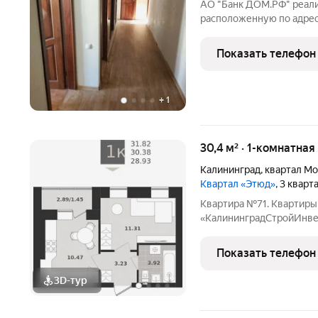
АО "Банк ДОМ.РФ" реализ
расположенную по адресу
Калининград г., Горбуно
собственник (юридическ
Показать телефон
недвижимости:
+
1
30,4 м² · 1-комнатная
Калининград
,
квартал Мо
Квартал «Этюд»
, 3 кварт
Квартира №71. Квартиры
«КалининградСтройИнвес
строительном рынке! ЖК
районе Калининграда, гд
Показать телефон
сектор. Это один из сам
3D-тур