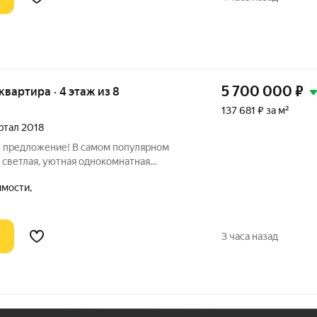
5 700 000
₽
 квартира · 4 этаж из 8
137 681 ₽ за м²
артал 2018
е предложение! В самом популярном
 светлая, уютная однокомнатная
я в Московском районе города
мости,
 зеленой улице Печатная, в доме
. Квартира
3 часа назад