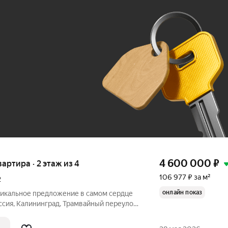
Ж
До 100 тыс. ₽
4 600 000
₽
вартира · 2 этаж из 4
106 977 ₽ за м²
2
онлайн показ