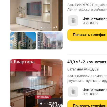
Арт. 134491702 Продаётс
Ленинградского района (
в сентябре 2027, а цена зафик
Центр недвижи
идёт, вы выигрываете в 
агентство
ипотеку и
+
7
Показать телефон
49,9 м² · 2-комнатная
Батальная улица
,
59
Арт. 136844479 Компания
двухкомнатную квартиру
города. Квартира находит
Центр недвижи
которых 9 м - кухня Со
агентство
парковка возле дома.
+
9
Показать телефон