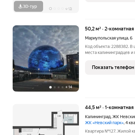
3D-тур
+
12
50,2 м² · 2-комнатная
Мариупольская улица
,
6
Код объекта: 2288382. В
места калининградцев и 
продается 2-комнатная к
недвижимость в caмoм с
Показать телефон
объявление для Ваc! Мы
+
14
44,5 м² · 1-комнатная
Калининград
,
ЖК Невски
ЖК «Невский парк»
, 4 к
Квартира №127. Жилой кв