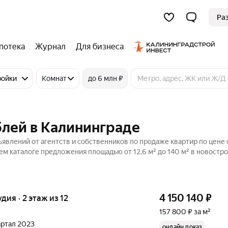
Ра
потека
Журнал
Для бизнеса
ройки
Комнат
до 6 млн ₽
блей в Калининграде
ъявлений от агентств и собственников по продаже квартир по цене 
м каталоге предложения площадью от 12,6 м² до 140 м² в новостро
4 150 140
₽
удия · 2 этаж из 12
157 800 ₽ за м²
вартал 2023
онлайн показ