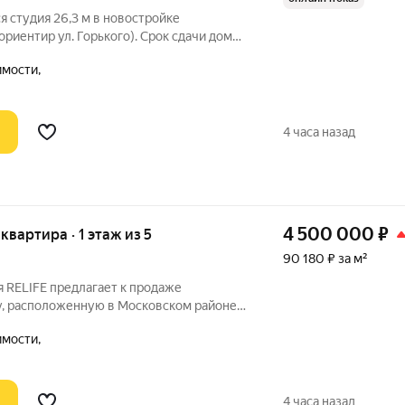
я студия 26,3 м в новостройке
ориентир ул. Горького). Срок сдачи дома
сирована уже сейчас пока стройка
мости,
стоимости. Надоело платить чужую
4 часа назад
4 500 000
₽
 квартира · 1 этаж из 5
90 180 ₽ за м²
 RELIFE предлагает к продаже
, расположенную в Московском районе
ся на 1 этаже. Планировка:45.9 м, из
мости,
вмещенный су Преимущества:Большая
4 часа назад