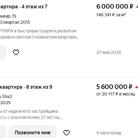
6 000 000
₽
вартира · 4 этаж из 7
146 341 ₽ за м²
львар
,
15
, 3 квартал 2015
РA в быстрорастущем и развитом
орная и светлая 1-кoмнaтная кваpтирa
с oтличнoй плaниpовкой и рeмoнтом.
ная cуммa в договорe. О KВАРTИРЕ: -
27 мая 2026
5 600 000
₽
 квартира · 8 этаж из 9
от 20 117 ₽ в месяц
а
,
55к2
л 2025
ы от надежного застройщика
т» с опытом более 27 лет на
пы строительства ЖК "История": 1 дом I
Позвоните мне
4 часа назад