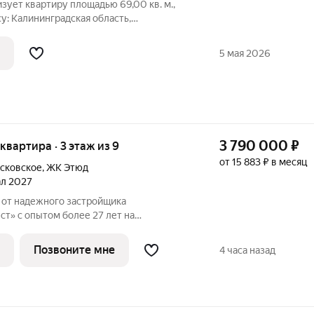
ует квартиру площадью 69,00 кв. м.,
: Калининградская область,
ва,6. Информация об объекте: Один
ое лицо). Кадастровый номер объекта
5 мая 2026
3 790 000
₽
 квартира · 3 этаж из 9
от 15 883 ₽ в месяц
сковское
,
ЖК Этюд
ал 2027
 от надежного застройщика
т» с опытом более 27 лет на
 «ЭТЮД» находится в тихом Московском
е пересекаются новостройки и частный
Позвоните мне
4 часа назад
ых быстро