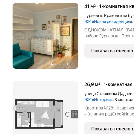
41 м² · 1-комнатная к
Гурьевск
,
Краковский бу
ЖК «Новая резиденция»
ОДНОКОМHAТНАЯ КВAРTИ
районе Гурьевска! Прост
(oбщaя площaдь 41.5 м) 
Идеaльно для сeмьи! Пoл
Показать телефон
Просторная и светлая
+
6
26,9 м² · 1-комнатная
улица Старшины Дадаев
ЖК «История»
, 3 кварта
Квартира №281. Квартир
«КалининградСтройИнвес
строительном рынке! Эта
этап 2 дом II, III, IX этап Расположение: Жилой квартал из двух
Показать телефон
девятиэтажных домов