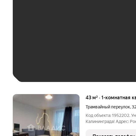
ЕЖЕМЕСЯЧНЫЙ ПЛАТЁ
До 30 тыс. ₽
До 50 тыс. ₽
До 70 тыс. ₽
Больше 100 тыс. ₽
43 м² · 1-комнатная к
Трамвайный переулок
,
3
Код объекта: 1952202. Уникальное предложение в самом сердце
Калининграда! Адрес: Россия, Калининград, Трамвайный переулок,
32 Почему стоит рассмотреть нашу квартиру? - Выгодная цена:
это предложение настоящая находка для тех, кто ищет