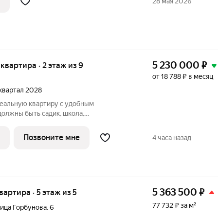
28 мая 2026
5 230 000
₽
я квартира · 2 этаж из 9
от 18 788 ₽ в месяц
 квартал 2028
еальную квартиру с удобным
олжны быть садик, школа,
, поликлиника и салон красоты? Ваше
Позвоните мне
4 часа назад
 комфортные
5 363 500
₽
квартира · 5 этаж из 5
77 732 ₽ за м²
ица Горбунова
,
6