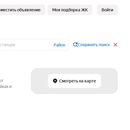
зместить объявление
Моя подборка ЖК
Войти
Сохранить поиск
Район
от
Смотреть на карте
йках и