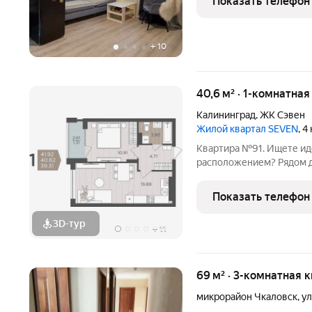
Показать телефон
комфортное
+
10
40,6 м² · 1-комнатна
Калининград
,
ЖК Сэвен
Жилой квартал SEVEN
, 4
Квартира №91. Ищете ид
расположением? Рядом д
супермаркеты, остановки
решение жилой квартал «Seven»! - Квартал из семи 9-ти этажных
Показать телефон
домов - Современные и
3D-тур
+
11
69 м² · 3-комнатная 
микрорайон Чкаловск
,
ул