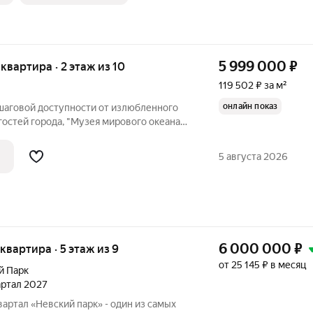
5 999 000
₽
 квартира · 2 этаж из 10
119 502 ₽ за м²
онлайн показ
 шаговой доступности от излюбленного
гостей города, "Музея мирового океана",
вартира!!! Xoтитe пpиoбpести
ердце Калининграда? Тогда это
5 августа 2026
6 000 000
₽
 квартира · 5 этаж из 9
от 25 145 ₽ в месяц
й Парк
вартал 2027
артал «Невский парк» - один из самых