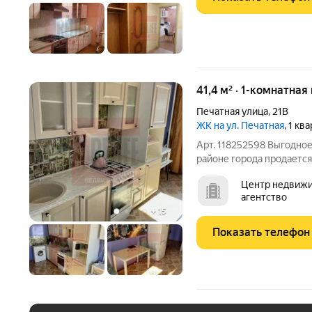
41,4 м² · 1-комнатная
Печатная улица
,
21В
ЖК на ул. Печатная
, 1 кв
Арт. 118252598 Выгодно
районе города продается
квартира, расположенна
Центр недвижи
Калининграда на тихой и
агентство
построенном в 2018 году
+
15
Показать телефон