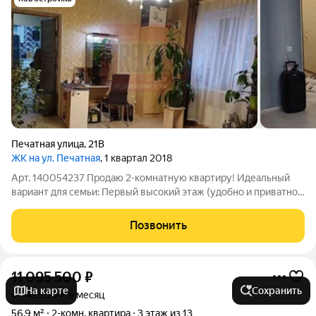
Печатная улица
,
21В
ЖК на ул. Печатная
, 1 квартал 2018
Арт. 140054237 Продаю 2-комнатную квартиру! Идеальный
вариант для семьи: Первый высокий этаж (удобно и приватно).
Солнечная сторона в квартире всегда светло и радостно.
Зеленый двор с большой детской площадкой дети будут в
Позвонить
восторге! Инфраструктура:
11 095 500
₽
На карте
Сохранить
от 46 500 ₽ в месяц
56,9 м²
2-комн. квартира
3 этаж из 13