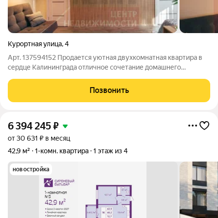
Курортная улица
,
4
Арт. 137594152 Продается уютная двухкомнатная квартира в
сердце Калининграда отличное сочетание домашнего
комфорта, практичности и выгодной цены. Идеальный вариант
для тех, кто ценит спокойную жизнь в проверенном
Позвонить
кирпичном доме и быстрый выход на
6 394 245
₽
от 30 631 ₽ в месяц
42,9 м²
1-комн. квартира
1 этаж из 4
новостройка