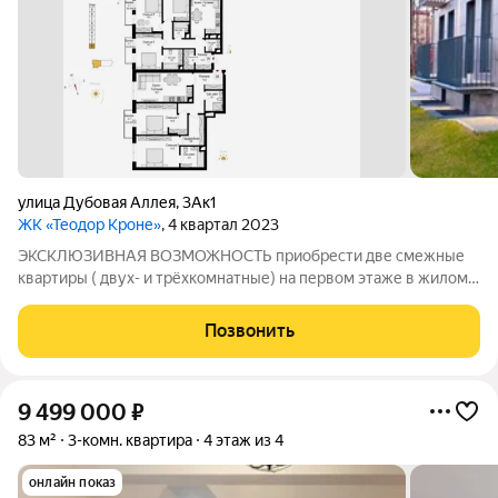
улица Дубовая Аллея
,
3Ак1
ЖК «Теодор Кроне»
, 4 квартал 2023
ЭКСКЛЮЗИВНАЯ ВОЗМОЖНОСТЬ приобрести две смежные
квартиры ( двух- и трёхкомнатные) на первом этаже в жилом
комплексе «Теодор Кроне». Дом сдан, в нем уже живут семьи,
функционирует вся инфраструктура - въезд через откатные
Позвонить
ворота на охраняемую
9 499 000
₽
83 м²
3-комн. квартира
4 этаж из 4
онлайн показ