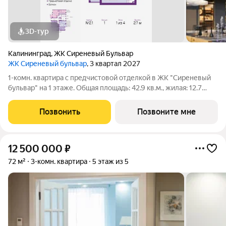
3D-тур
Калининград
,
ЖК Сиреневый Бульвар
ЖК Сиреневый бульвар
, 3 квартал 2027
1-комн. квартира с предчистовой отделкой в ЖК "Сиреневый
бульвар" на 1 этаже. Общая площадь: 42.9 кв.м., жилая: 12.7
кв.м., площадь просторной кухни-столовой: 19.4 кв.м. Все окна
выходят на одну сторону. В квартире один балкон, один
Позвонить
Позвоните мне
совмещенный
12 500 000
₽
72 м²
3-комн. квартира
5 этаж из 5