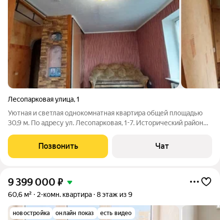
Лесопарковая улица
,
1
Уютная и светлая однокомнатная квартира общей площадью
30,9 м. По адресу ул. Лесопарковая, 1-7. Исторический район
Амалиенау. Четвёртый этаж пятиэтажного дома. Окна выходят
во двор и на улицу. Остановки находятся в пяти минутах от
Позвонить
Чат
дома. Удобная
9 399 000
₽
60,6 м²
2-комн. квартира
8 этаж из 9
новостройка
онлайн показ
есть видео