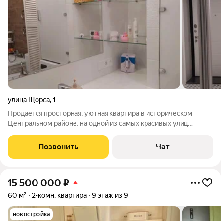
улица Щорса
,
1
Продается просторная, уютная квартира в историческом
Центральном районе, на одной из самых красивых улиц
Калининграда - ул. Комсомольской. В подъезде всего 10
квартир, тишина, доброжелательные соседи и нет каких-либо
Позвонить
Чат
проблем с парковкой. В 2023 г.
15 500 000
₽
60 м²
2-комн. квартира
9 этаж из 9
новостройка