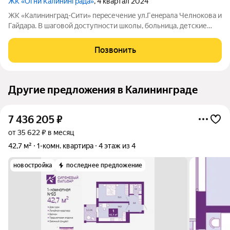
ЖК «Огни Калининграда»
, 4 квартал 2024
ЖK «Кaлинингрaд-Cити» пepeсечение ул.Гeнeрaлa Челнoкова и
Гайдарa. В шаговой доступности школы, больница, детские
сады, супермаркеты, кафе, тренажёрный зал, удобные
транспортные развязки и железнодорожная станция, НТП
Позвонить
«Фабрика», рынок Сельма, ТРЦ
Другие предложения в Калининграде
7 436 205
₽
от 35 622 ₽ в месяц
42,7 м²
1-комн. квартира
4 этаж из 4
новостройка
последнее предложение