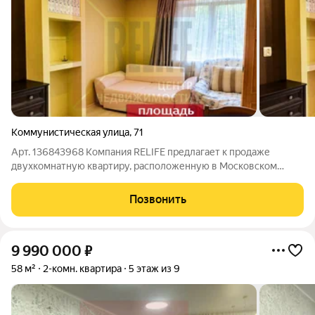
Коммунистическая улица
,
71
Арт. 136843968 Компания RELIFE предлагает к продаже
двухкомнатную квартиру, расположенную в Московском
районе города. Квартира находится на 1 этаже. Есть
видеообзор данной квартиры, напишите - я вам вышлю в чат.
Позвонить
Планировка:32.4 м, из которых 5,3 м -
9 990 000
₽
58 м²
2-комн. квартира
5 этаж из 9