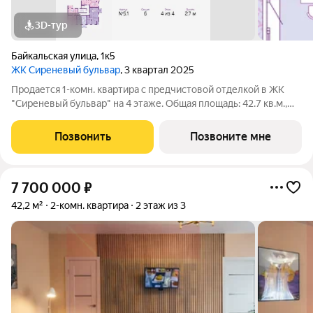
3D-тур
Байкальская улица
,
1к5
ЖК Сиреневый бульвар
, 3 квартал 2025
Продается 1-комн. квартира с предчистовой отделкой в ЖК
"Сиреневый бульвар" на 4 этаже. Общая площадь: 42.7 кв.м.,
жилая: 15.6 кв.м., площадь просторной кухни-столовой: 14.5
кв.м. Все окна выходят на одну сторону. В квартире один
Позвонить
Позвоните мне
балкон, один
7 700 000
₽
42,2 м²
2-комн. квартира
2 этаж из 3