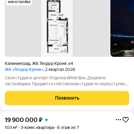
новостройка
Калининград
,
ЖК Теодор Кроне
,
к4
ЖК «Теодор Кроне»
, 2 квартал 2026
Своя студия в центре! Отделка White Box. Дешевле
застройщика. Продается собственная студия по переуступке.
Дом почти готов, сдача уже в июле этого года ключи получите
совсем скоро. Почему стоит забрать её у меня: Реальная
Позвонить
выгода: экономия 136 000
19 900 000
₽
103 м²
3-комн. квартира
6 этаж из 7