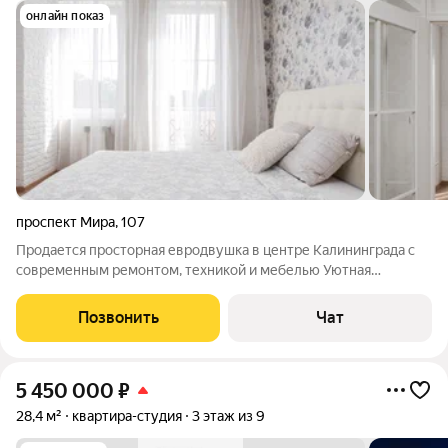
онлайн показ
проспект Мира
,
107
Продается просторная евродвушка в центре Калининграда с
современным ремонтом, техникой и мебелью Уютная
квартира в пешей доступности от пруда «Поплавок» и
исторического района Амалиенау (рядом с улицами Энгельса,
Позвонить
Чат
Чапаева и проспектом Мира).
5 450 000
₽
28,4 м²
квартира-студия
3 этаж из 9