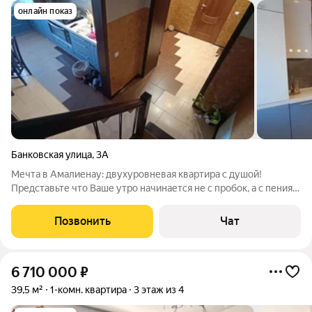
онлайн показ
Банковская улица
,
3А
Мечта в Амалиенау: двухуровневая квартира с душой!
Представьте что Ваше утро начинается не с пробок, а с пения
птиц и вида на старинные немецкие виллы. Это возможно!
Продаётся светлая и просторная квартира (103 м) в самом
Позвонить
Чат
сердце Амалиенау
6 710 000
₽
39,5 м²
1-комн. квартира
3 этаж из 4