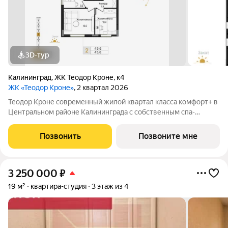
3D-тур
Калининград
,
ЖК Теодор Кроне
,
к4
ЖК «Теодор Кроне»
, 2 квартал 2026
Теодор Кроне современный жилой квартал класса комфорт+ в
Центральном районе Калининграда с собственным спа-
комплексом и комьюнити-центром. Здесь продумано все для
тех, кто ценит качество, эстетику и полноценную жизнь рядом
Позвонить
Позвоните мне
со всем необходимым. 99%
3 250 000
₽
19 м²
квартира-студия
3 этаж из 4