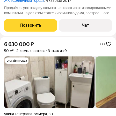
ЖК «Солнечный город»
, 4 квартал 2017
Продаётся уютная двухкомнатная квартира с изолированными
комнатами на девятом этаже кирпичного дома, построенного
в 2025 году , отделка - серый ключ. Из окон открывается вид
на солнечную сторону, что обеспечивает хорошее
Позвонить
Чат
естественное освещение. В
6 630 000
₽
50 м²
2-комн. квартира
3 этаж из 9
онлайн показ
улица Генерала Соммера
,
30