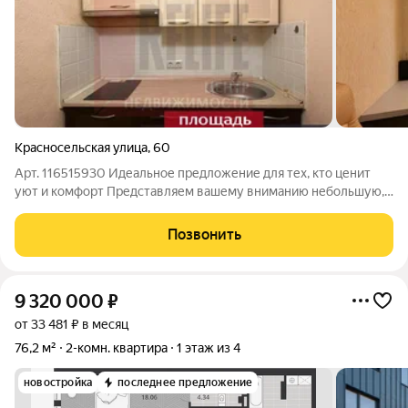
Красносельская улица
,
60
Арт. 116515930 Идеальное предложение для тех, кто ценит
уют и комфорт Представляем вашему вниманию небольшую,
но очень удобную студию, идеально подходящую для
проживания одной-двух персон или небольшой семьи. Здесь
Позвонить
каждый квадратный метр продуман
9 320 000
₽
от 33 481 ₽ в месяц
76,2 м²
2-комн. квартира
1 этаж из 4
новостройка
последнее предложение