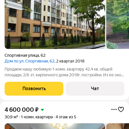
Спортивная улица
,
62
Дом по ул. Спортивная, 62
, 2 квартал 2018
Продаем нашу любимую 1-комн. квартиру 42,4 кв. общей
площади, 2/6 эт. кирпичного дома 2018г. постройки. Из ее окон
открывается чудесный вид на лесопарк Фюрстенвальд,
который прекрасен в любое время года, и дает неоспоримое
Позвонить
Чат
преимущество для проживания
4 600 000
₽
30,9 м²
1-комн. квартира
4 этаж из 5