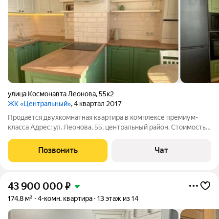
улица Космонавта Леонова
,
55к2
ЖК «Центральный»
, 4 квартал 2017
Продаётся двухкомнатная квартира в комплексе премиум-
класса Адрес: ул. Леонова, 55, центральный район. Стоимость
15 500 000 рублей. Основные характеристики Этаж: 9 из 9.
Общая площадь: 60 м. Кухня: 12,4 м. Жилая площадь: 34 м
Позвонить
Чат
(комнаты 17.1 и 16.9 м).
43 900 000
₽
174,8 м²
4-комн. квартира
13 этаж из 14