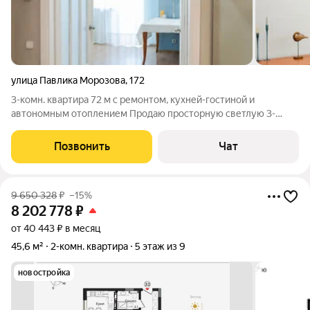
улица Павлика Морозова
,
172
3-комн. квартира 72 м с ремонтом, кухней-гостиной и
автономным отоплением Продаю просторную светлую 3-
комнатную квартиру 72 м включая балконы, с ремонтом,
кухней-гостиной и окнами во двор. Ремонт делали для себя,
Позвонить
Чат
используя самые качественные
9 650 328
₽
–15%
8 202 778
₽
от 40 443 ₽ в месяц
45,6 м²
2-комн. квартира
5 этаж из 9
новостройка