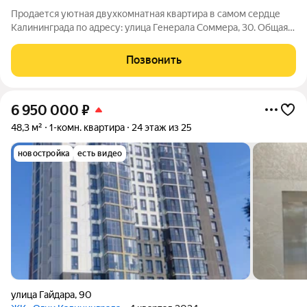
Продается уютная двухкомнатная квартира в самом сердце
Калининграда по адресу: улица Генерала Соммера, 30. Общая
площадь квартиры составляет 49,5 кв. м, жилая 35 кв. м, а
кухня 7 кв. м. Квартира расположена на 3-м этаже 9-этажного
Позвонить
дома. Высота
6 950 000
₽
48,3 м²
1-комн. квартира
24 этаж из 25
новостройка
есть видео
улица Гайдара
,
90