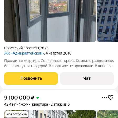
Советский проспект
,
81к3
ЖК «Адмиралтейский»
, 4 квартал 2018
Продается квартира. Солнечная сторона. Комнаты раздельные,
большая кухня, гардероб. В квартире не проживали. В шаговой
доступности несколько школ и детских садов, остановка. В
доме имееся супермаркет. 1 собственник.
Позвонить
Чат
9 100 000
₽
42,4 м²
1-комн. квартира
2 этаж из 6
новостройка