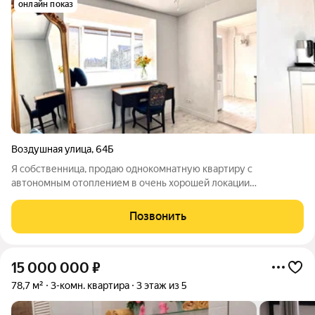
онлайн показ
Воздушная улица
,
64Б
Я собственница, продаю однокомнатную кваpтиру с
автономным отоплением в очень хорошей локации
Центрального района. В пешей доступности школы, детские
сады, магазины, фитнес-центр, а также историческая часть
Позвонить
Амалиенау, где располагается Тихий пруд
15 000 000
₽
78,7 м²
3-комн. квартира
3 этаж из 5