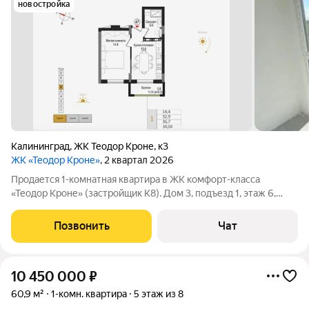
новостройка
Калининград
,
ЖК Теодор Кроне
,
к3
ЖК «Теодор Кроне»
, 2 квартал 2026
Продается 1-комнатная квартира в ЖК комфорт-класса
«Теодор Кроне» (застройщик К8). Дом 3, подъезд 1, этаж 6,
квартира не угловая. Продажа квартиры по переуступке ДДУ
от физического лица. Причина продажи переезд семьи.
Позвонить
Чат
Квартира без обременений (не в
10 450 000
₽
60,9 м²
1-комн. квартира
5 этаж из 8