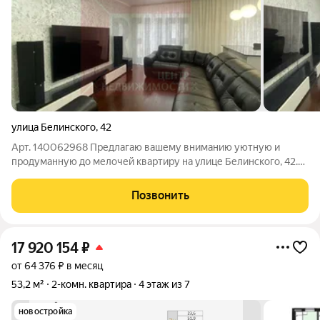
улица Белинского
,
42
Арт. 140062968 Предлагаю вашему вниманию уютную и
продуманную до мелочей квартиру на улице Белинского, 42.
Это престижный район с особой атмосферой, где тишина
сочетается с городским удобством. Качество и надежность:
Позвонить
Дом от известного застройщика
17 920 154
₽
от 64 376 ₽ в месяц
53,2 м²
2-комн. квартира
4 этаж из 7
новостройка