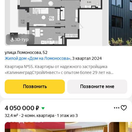
3D-тур
улица Ломоносова
,
52
Жилой дом «Дом на Ломоносова»
, 3 квартал 2024
Квартира №55. Квартиры от надежного застройщика
«КалининградСтройИнвест» с опытом более 29 лет на
строительном рынке! ЖД "Дом на Ломоносова" объект
малоэтажного строительства, который расположен в
Позвонить
Позвоните мне
Центральном районе города в пешей доступности от
4 050 000
₽
32,4 м²
2-комн. квартира
1 этаж из 3