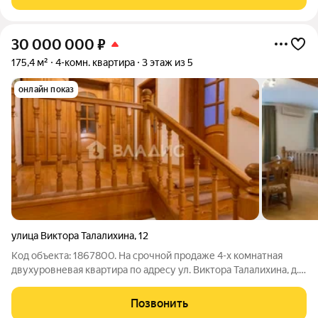
большие
30 000 000
₽
175,4 м²
4-комн. квартира
3 этаж из 5
онлайн показ
улица Виктора Талалихина
,
12
Код объекта: 1867800. На срочной продаже 4-х комнатная
двухуровневая квартира по адресу ул. Виктора Талалихина, д.
12. Квартира расположена на 3 и 4 этажах 5 - ти этажного
кирпичного дома. Дом построен по литовскому проекту, стены
Позвонить
55 см. полнотелого