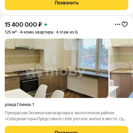
из лучших районов горoдa Калинингpад. (дополнительные
Позвонить
фото вышлю) ОРИЕНТИРЫ : СЕВЕРНАЯ
15 400 000
₽
125 м²
4-комн. квартира
4 этаж из 6
улица Глинки
,
1
Прекрасная 3комнатная квартира в экологичном районе
«Северная гора»Представьте себе уютное жильё в месте, где
гармонично сочетаются городская инфраструктура и
природная благодать. Именно таким является предложение
Позвонить