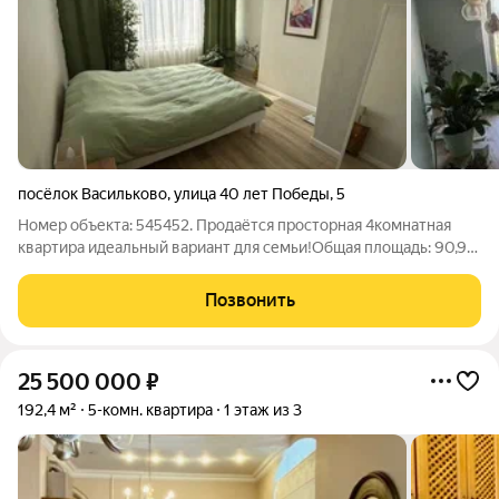
посёлок Васильково
,
улица 40 лет Победы
,
5
Номер объекта: 545452. Продаётся просторная 4комнатная
квартира идеальный вариант для семьи!Общая площадь: 90,9
м. Площадь кухни: 10 м. Площади комнат: 18,6 м, 13,5 м, 12,2 м (и
ещё одна комната предположительно зал). Особенности: 2
Позвонить
лоджии и 1
25 500 000
₽
192,4 м²
5-комн. квартира
1 этаж из 3