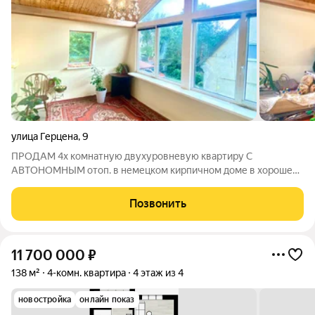
улица Герцена
,
9
ПРОДАМ 4х комнатную двухуровневую квартиру С
АВТОНОМНЫМ отоп. в немецком кирпичном доме в хорошем
состоянии С ПРИУСАД. УЧАСТКОМ, капитальным ГАРАЖОМ и
ПОДВАЛОМ. Отличный вариант квартиры с земельным
Позвонить
участком в черте города. Для тех, кто хочет
11 700 000
₽
138 м²
4-комн. квартира
4 этаж из 4
новостройка
онлайн показ