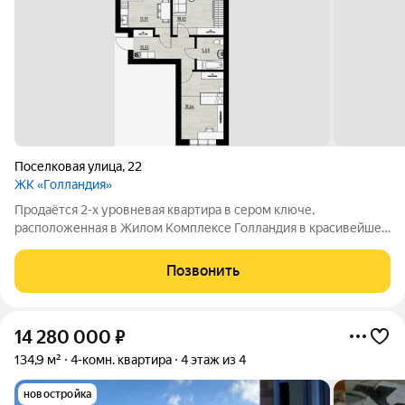
Поселковая улица
,
22
ЖК «Голландия»
Продаётся 2-х уровневая квартира в сером ключе,
расположенная в Жилом Комплексе Голландия в красивейшем
районе города Калининграда по адресу Поселковая д.22 Дом
из красного керамического блока и кирпича,2024 года
Позвонить
постройки. 4/5 этаж Общая площадь
14 280 000
₽
134,9 м²
4-комн. квартира
4 этаж из 4
новостройка