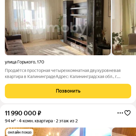
улица Горького
,
170
Продаётся просторная четырехкомнатная двухуровневая
квартира в КалининградеАдрес: Калининградская обл., г.
Калининград, ул. Горького, 170 (Ленинградский
район).Основные характеристики:количество комнат: 4;общая
Позвонить
площадь: 105 м;площадь кухни: 14
11 990 000
₽
94 м²
4-комн. квартира
2 этаж из 2
онлайн показ