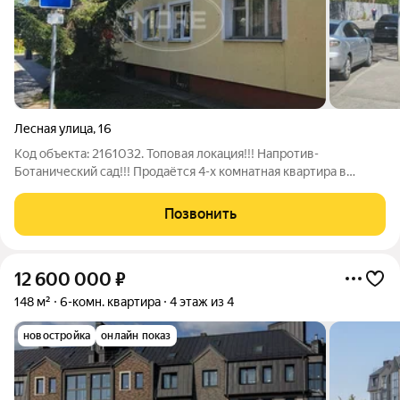
Лесная улица
,
16
Код объекта: 2161032. Топовая локация!!! Напротив-
Ботанический сад!!! Продаётся 4-х комнатная квартира в
тихом, уютном Ленинградском районе Калининграда! Адрес:
ул. Лесная, д.16, Ориентир: ул. Гайдара, ул. Горького, ул.
Позвонить
Озерная. Выгодное предложение
12 600 000
₽
148 м²
6-комн. квартира
4 этаж из 4
новостройка
онлайн показ