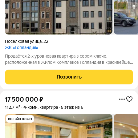
Поселковая улица
,
22
ЖК «Голландия»
Продаётся 2-х уровневая квартира в сером ключе,
расположенная в Жилом Комплексе Голландия в красивейшем
районе города Калининграда по адресу Поселковая д.22 Дом
из красного керамического блока и кирпича,2024 года
Позвонить
постройки. 4/5 этаж Общая площадь
17 500 000
₽
112,7 м²
4-комн. квартира
5 этаж из 6
онлайн показ