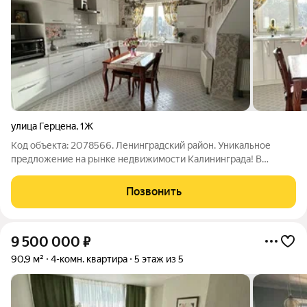
улица Герцена
,
1Ж
Код объекта: 2078566. Ленинградский район. Уникальное
предложение на рынке недвижимости Калининграда! В
представленном видео обзоре вы побываете в
восхитительной квартире и насладитесь красотами Макс
Позвонить
Ашман парка Продаётся просторная четырёхкомнатная
9 500 000
₽
90,9 м²
4-комн. квартира
5 этаж из 5