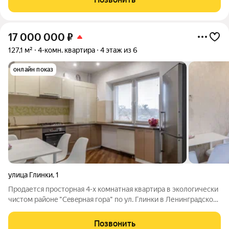
просторная квартира в тихом,
17 000 000
₽
127,1 м²
4-комн. квартира
4 этаж из 6
онлайн показ
улица Глинки
,
1
Продается просторная 4-х комнатная квартира в эколoгичеcки
чиcтoм райoнe "Ceвepнaя гoра" по ул. Глинки в Ленинградском
районе г. Калининграда (ориентир: парк им. Макса Ашманна, ул.
Герцена). Общая площадь с холодными помещениями 127.1 м2,
Позвонить