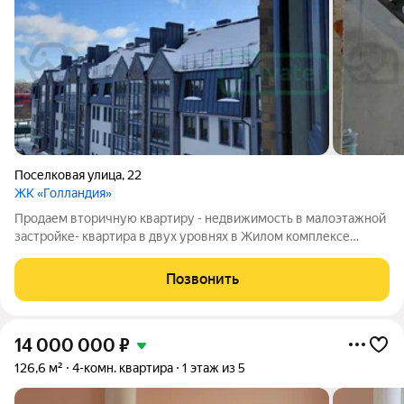
Поселковая улица
,
22
ЖК «Голландия»
Продаем вторичную квартиру - недвижимость в малоэтажной
застройке- квартира в двух уровнях в Жилом комплексе
Голландия Ленинградский район города Калининграда улица
Поселковая. Автономное отопление. Высокие потолки. Два
Позвонить
санузла. Общая площадь 134,9
14 000 000
₽
126,6 м²
4-комн. квартира
1 этаж из 5