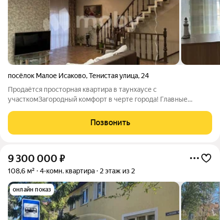
посёлок Малое Исаково
,
Тенистая улица
,
24
Продаётся просторная квартира в таунхаусе с
участкомЗагородный комфорт в черте города! Главные
преимущества: Отдельный вход приватность и уют
Собственный участок с хозпостройкой (можно сделать баню!)
Позвонить
и плодовыми насаждениями Автономное отопление +
9 300 000
₽
108,6 м²
4-комн. квартира
2 этаж из 2
онлайн показ