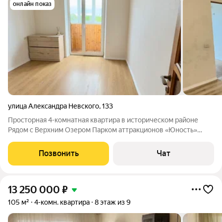
онлайн показ
улица Александра Невского
,
133
Просторная 4-комнатная квартира в историческом районе
Рядом с Верхним Озером Парком аттракционов «Юность»
Университетом БФУ им. И.Канта. Расположение: уютный тихий
район с развитой инфраструктурой, рядом с элитным
Позвонить
Чат
микрорайоном на Верхнем Озере.
13 250 000
₽
105 м²
4-комн. квартира
8 этаж из 9