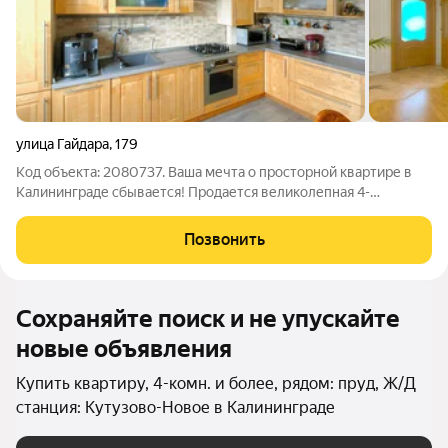
улица Гайдара
,
179
Код объекта: 2080737. Ваша мечта о просторной квартире в
Калининграде сбывается! Продается великолепная 4-
комнатная квартира по ул. Гайдара, 179 идеальное гнездышко
для вашей семьи! Что вас ждет: Простор: Общая площадь 112,7
Позвонить
м, жилая 61,8 м
Сохраняйте поиск и не упускайте
новые объявления
Купить квартиру, 4-комн. и более, рядом: пруд, Ж/Д
станция: Кутузово-Новое в Калининграде