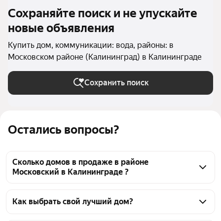
Сохраняйте поиск и не упускайте
новые объявления
Купить дом, коммуникации: вода, районы: в
Московском районе (Калининград) в Калининграде
Сохранить поиск
Остались вопросы?
Сколько домов в продаже в районе
Московский в Калининграде ?
На Яндекс Недвижимости в продаже в районе 
Московский в Калининграде 262 дома, из них 9 
Как выбрать свой лучший дом?
объявлений от собственников, 253 объявления от 
Чтобы купить дом с водой в районе Московский, 