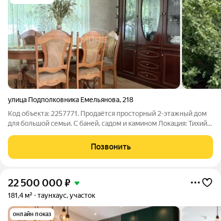
улица Подполковника Емельянова
,
218
Код объекта: 2257771. Продаётся просторный 2-этажный дом
для большой семьи. С баней, садом и камином Локация: Тихий
зелёный район в черте города. Развитая инфраструктура. В
шаговой доступности остановка транспорта, школа, детский
Позвонить
сад, магазины.
22 500 000
₽
181,4 м²
таунхаус, участок
онлайн показ