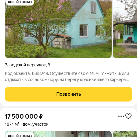
онлайн показ
Заводской переулок
,
3
Код объекта: 1588249. Осуществите свою МЕЧТУ -жить и/или
отдыхать в сосновом бору, на берегу красивейшего карьера
"Мечта" и Калининградского залива. Предлагаем к продаже 1/3
часть дома, с придомовой территорией, участком 17 соток и
Позвонить
хоз.постройками.
17 500 000
₽
187,1 м²
дом, участок
онлайн показ