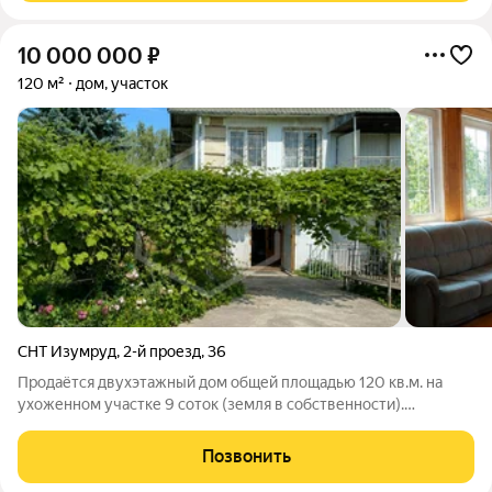
10 000 000
₽
120 м²
дом, участок
СНТ Изумруд
,
2-й проезд
,
36
Продаётся двухэтажный дом общей площадью 120 кв.м. на
ухоженном участке 9 соток (земля в собственности).
Идеальное решение для большой семьи или тех, кто ценит
комфорт, функциональность и независимость от городских
Позвонить
коммуникаций. ПЛАНИРОВКА ДОМА: 1-й