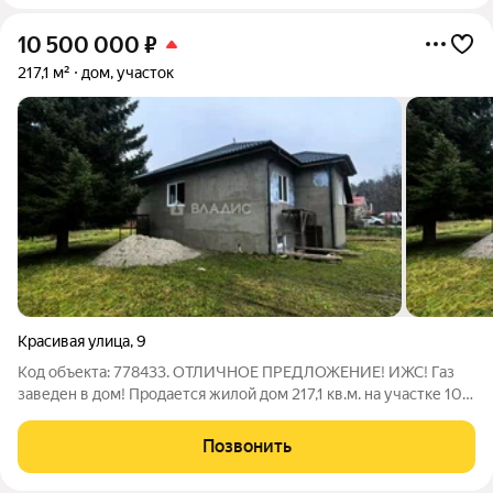
10 500 000
₽
217,1 м²
дом, участок
Красивая улица
,
9
Код объекта: 778433. ОТЛИЧНОЕ ПРЕДЛОЖЕНИЕ! ИЖС! Газ
заведен в дом! Продается жилой дом 217,1 кв.м. на участке 10
соток в красивейшем месте в сосновом бору, между карьером
на мечте и Калининградским заливом. В месте где построен
Позвонить
дом, всего одна улица