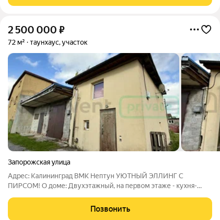
отопление - электрокотел,
2 500 000
₽
72 м²
таунхаус, участок
Запорожская улица
Адрес: Калининград ВМК Нептун УЮТНЫЙ ЭЛЛИНГ С
ПИРСОМ! О доме: Двухэтажный, на первом этаже - кухня-
гостиная, санузел, баня, душевая; на втором этаже - две
изолированные комнаты. Вся мебель остается! О локации:
Позвонить
Московский район, вид на стадион, ВМК