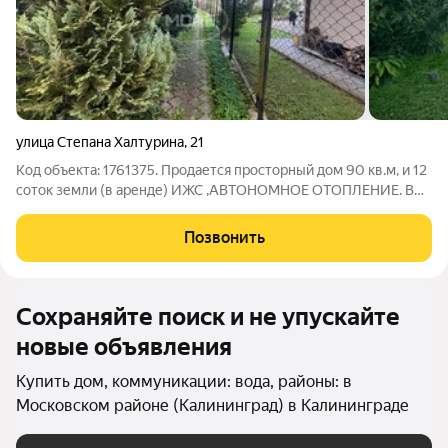
улица Степана Халтурина
,
21
Код объекта: 1761375. Продается просторный дом 90 кв.м, и 12
соток земли (в аренде) ИЖС ,АВТОНОМНОЕ ОТОПЛЕНИЕ. В
доме сделан ремонт , кухня не большая, но уютная. сан узел
совмещен , на первом этаже спальня и две комнаты , на
Позвонить
втором этаже , большая
Сохраняйте поиск и не упускайте
новые объявления
Купить дом, коммуникации: вода, районы: в
Московском районе (Калининград) в Калининграде