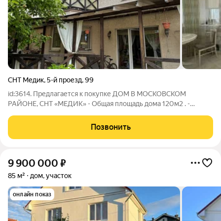
СНТ Медик
,
5-й проезд
,
99
id:3614. Предлагается к покупке ДОМ В МОСКОВСКОМ
РАЙОНЕ, СНТ «МЕДИК» - Общая площадь дома 120м2 . -
Участок 5,5 соток. - Тёплый пол. - Сухой участок с дренажной
системой. - АВТОНОМНОЕ ОТОПЛЕНИЕ. - Скважина с
Позвонить
питьевой водой - Плодовые деревья во дворе
9 900 000
₽
85 м²
дом, участок
онлайн показ