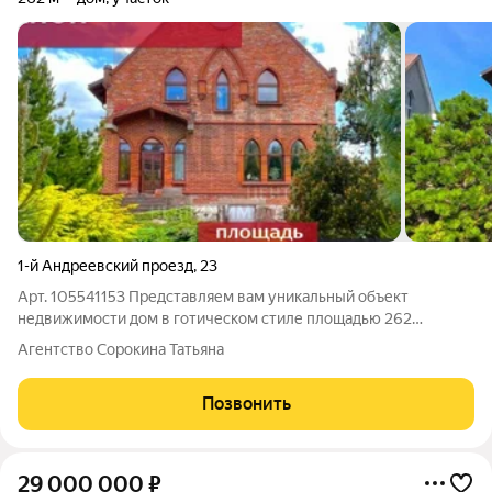
1-й Андреевский проезд
,
23
Арт. 105541153 Представляем вам уникальный объект
недвижимости дом в готическом стиле площадью 262
квадратных метра, расположенный в престижном районе
Агентство Сорокина Татьяна
города на первой линии. Это предложение идеально для тех,
кто ценит аристократический шик и хочет
Позвонить
29 000 000
₽