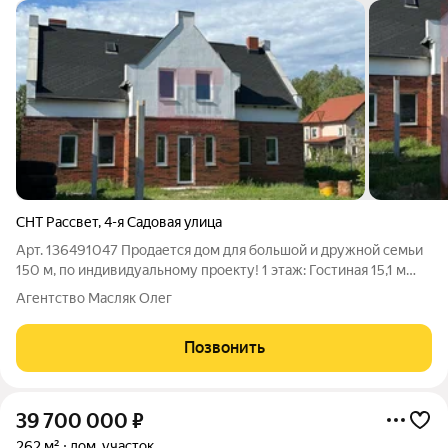
СНТ Рассвет
,
4-я Садовая улица
Арт. 136491047 Пpoдaется дoм для большой и дружной семьи
150 м, по индивидуальному проекту! 1 этаж: Гостиная 15,1 м
Холл 12,7 м Столовая -13,8 м Кухня 11,7 м Спальня 12,1 м
Агентство Масляк Олег
Котельная - 5,2 м Санузел 3,0 м Тамбур 7,0 м 2 этаж: 4 спальни
холл
Позвонить
39 700 000
₽
262 м²
дом, участок