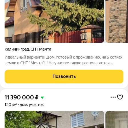
Калининград
,
СНТ Мечта
Идеальный вариант!!! Дом, готовый к проживанию, на 5 сотках
земли в СНТ "Мечта"!!! На участке также располагается,
гостевой домик, и xоз. пострoйкa. O ДОМЕ: - построен в 2019
году, газосиликатный блок; - фундамент железобетонный
Позвонить
ленточный; - фасад
11 390 000
₽
120 м²
дом, участок