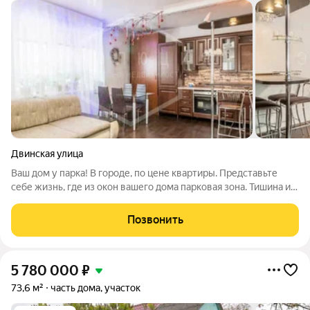
Двинская улица
Ваш дом у парка! В городе, по цене квартиры. Представьте
себе жизнь, где из окон вашего дома парковая зона. Тишина и
гармония. А по утрам пенье птиц... Дом 2013 года постройки
120 кв м, два этажа. Выгодное расположение дома. Площадь
Позвонить
дома 6 соток.
5 780 000
₽
73,6 м²
часть дома, участок