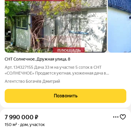
СНТ Солнечное
,
Дружная улица
,
8
Арт. 134327155 Дача 33 м на участке 5 соток в СНТ
«СОЛНЕЧНОЕ» Продается уютная, ухоженная дача в
экологически чистом районе. Идеальный вариант как для
Агентство Богачёв Дмитрий
сезонного отдыха, так и для строительства капитального дома
с городской пропиской. Расположение и
Позвонить
7 990 000
₽
150 м²
дом, участок