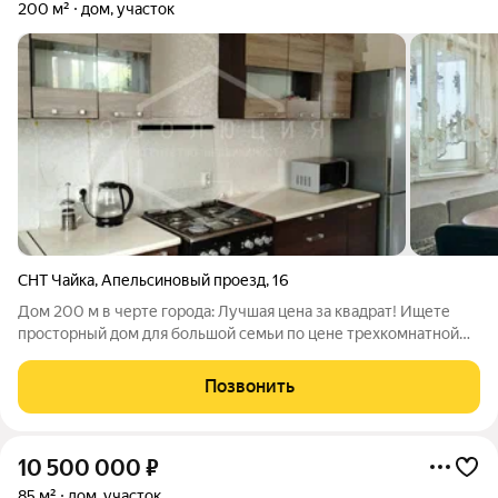
200 м²
дом, участок
СНТ Чайка
,
Апельсиновый проезд
,
16
Дом 200 м в черте города: Лучшая цена за квадрат! Ищете
просторный дом для большой семьи по цене трехкомнатной
квартиры? Это ваше идеальное предложение в СНТ
«Чайка»Продается добротный, основательный дом площадью
Позвонить
200 кв.м. на участке 6 соток. Это не
10 500 000
₽
85 м²
дом, участок