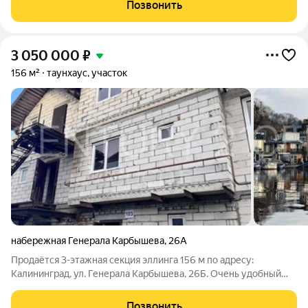
Совмещенный просторный санузел( 5 м2); Кухонный гарнитур,
Позвонить
диван, стол 2 этаж - «Спальный
3 050 000
₽
156 м²
таунхаус, участок
набережная Генерала Карбышева
,
26А
Продаётся 3-этажная секция эллинга 156 м по адресу:
Калининград, ул. Генерала Карбышева, 26Б. Очень удобный
формат недвижимости в центре Калининграда: можно
использовать как эллинг/гараж/мастерскую или сделать
Позвонить