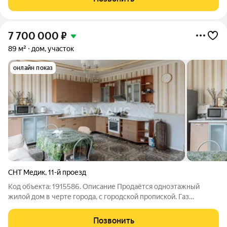
полноценный жилой дом в историческом
7 700 000
₽
89 м²
дом, участок
онлайн показ
СНТ Медик
,
11-й проезд
Код объекта: 1915586. Описание Продаётся одноэтажный
жилой дом в черте гopoда, с городской пропиской. Газ
проходит по границе участка (соседние дома
газифицированы). Электричество, водоснабжение - скважина,
Позвонить