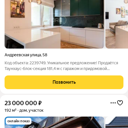
Андреевская улица
,
58
Код объекта: 2239749. Уникальное предложение! Продаётся
Таунхаус-блок-секция 181,4 м с гаражом и придомовой
территорией. Характеристики дома: Общая площадь: 181,4 м.
Жилая площадь: 57 м (4 комнаты: 14, 17, 13 и 13 м). Кухня-
Позвонить
гостиная: 32 м просторное
23 000 000
₽
192 м²
дом, участок
онлайн показ