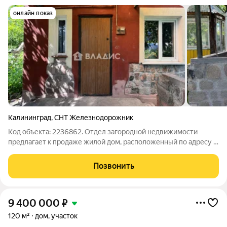
онлайн показ
Калининград
,
СНТ Железнодорожник
Код объекта: 2236862. Отдел загородной недвижимости
предлагает к продаже жилой дом, расположенный по адресу г.
Калининград, Московский район, ул. И. Земнухова, СНТ
"Железнодорожник". Ориентиры: ул. Энергетиков, СНТ
Позвонить
"Чайка", ул. Дзержинского, ул. С
9 400 000
₽
120 м²
дом, участок