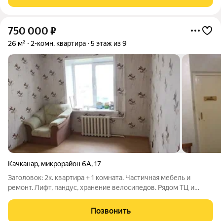
уединённость жилого пространства.
750 000
₽
26 м²
2-комн. квартира
5 этаж из 9
Качканар
,
микрорайон 6А
,
17
Заголовок: 2к. квартира + 1 комната. Частичная мебель и
ремонт. Лифт, пандус, хранение велосипедов. Рядом ТЦ и
садик О квартире Комнат: 2 полноценные + 1 комната Ремонт и
мебель: частичный ремонт + частичная мебель въезжайте и
Позвонить
живите, доделаете