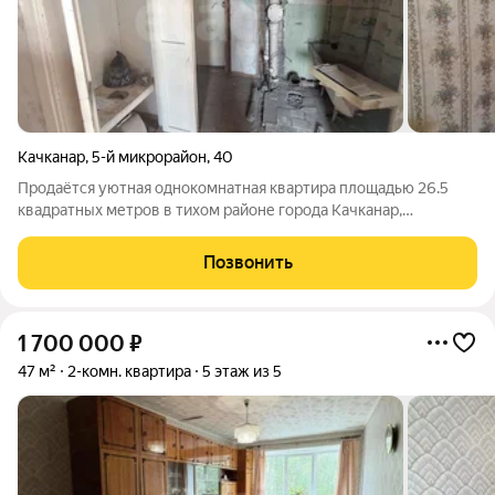
Качканар
,
5-й микрорайон
,
40
Продаётся уютная однокомнатная квартира площадью 26.5
квадратных метров в тихом районе города Качканар,
расположенная по адресу 5-й микрорайон, дом 40. Жилая
площадь составляет 18 квадратных метров, что предоставляет
Позвонить
достаточно места для комфортного
1 700 000
₽
47 м²
2-комн. квартира
5 этаж из 5