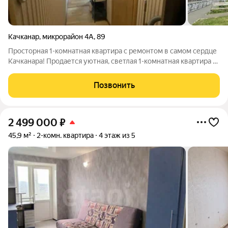
Качканар
,
микрорайон 4А
,
89
Просторная 1-комнатная квартира с ремонтом в самом сердце
Качканара! Продается уютная, светлая 1-комнатная квартира в
деревянном доме по адресу: 4А мкр, дом 89. Идеальный
вариант для комфортной жизни или выгодной сдачи в аренду!
Позвонить
Общая площадь: 27,8
2 499 000
₽
45,9 м²
2-комн. квартира
4 этаж из 5