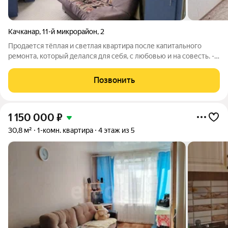
Качканар
,
11-й микрорайон
,
2
Продается тёплая и светлая квартира после капитального
ремонта, который делался для себя, с любовью и на совесть. -
Вам не нужно тратить силы, время и деньги на ремонт. - Окна
выходят на две стороны. С одной стороны вас будет будить
Позвонить
утреннее солнце,
1 150 000
₽
30,8 м²
1-комн. квартира
4 этаж из 5