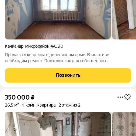
Качканар
,
микрорайон 4А
,
90
Продается квартира в деревянном доме. В квартире
необходим ремонт. Подходит как для собственного
проживания, так и для сдачи в аренду. Возможна ипотека
через банки-партнеры, рассрочка. За дополнительной
Позвонить
информацией и для организации просмотра
350 000
₽
26,5 м²
1-комн. квартира
2 этаж из 2