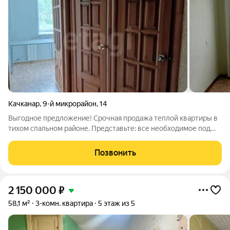
Качканар
,
9-й микрорайон
,
14
Выгодное предложение! Срочная продажа теплой квартиры в
тихом спальном районе. Представьте: все необходимое под
рукой! В двух шагах магазины "Пятерочка" и "Магнит" для
ежедневных покупок. Любите спорт? Стадион "Горняк" и
Позвонить
Дворец Спорта совсем рядом.
2 150 000
₽
58,1 м²
3-комн. квартира
5 этаж из 5