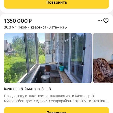
Санузел совмещенный. Остается вся мебель. Квартира без
Позвонить
долгов и обременений,
1 350 000
₽
30,3 м²
1-комн. квартира
3 этаж из 5
Качканар
,
9-й микрорайон
,
3
Продается уютная 1-комнатная квартира в Качканар, 9
микрорайон, дом 3 Адрес: 9 микрорайон, 3 этаж 5-ти этажного
дома Площадь: 30,3 кв.м Квартира теплая, расположена в
многоквартирном доме, в уютном районе города. Санузел
Позвонить