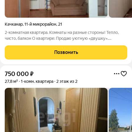
Качканар
,
11-й микрорайон
,
21
2-комнатная квартира. Комнаты на разные стороны! Тепло,
чисто, балкон О квартире: Продаю уютную «двушку».
Квартира очень теплая (зимой не мерзли), пластиковые окна
не продувают и гасят шум с улицы. Есть застекленный балкон
Позвонить
дополнительное место для
750 000
₽
27,8 м²
1-комн. квартира
2 этаж из 2