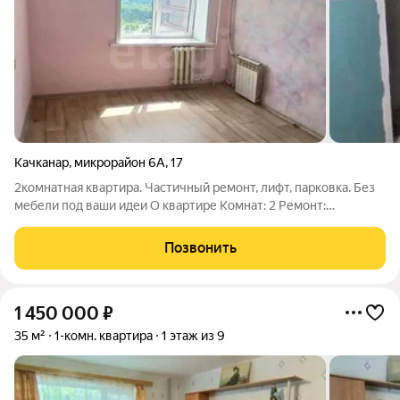
Качканар
,
микрорайон 6А
,
17
2комнатная квартира. Частичный ремонт, лифт, парковка. Без
мебели под ваши идеи О квартире Комнат: 2 Ремонт:
частичный база есть, остальное доделаете под свой вкус,
дизайн исключительно под вас Мебель: отсутствует квартира
Позвонить
как чистый лист.
1 450 000
₽
35 м²
1-комн. квартира
1 этаж из 9