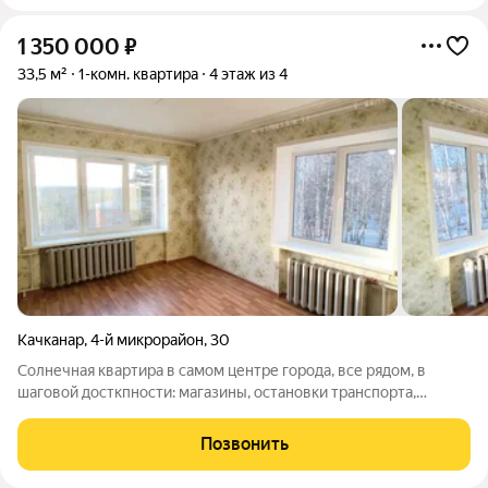
1 350 000
₽
33,5 м²
1-комн. квартира
4 этаж из 4
Качканар
,
4-й микрорайон
,
30
Солнечная квартира в самом центре города, все рядом, в
шаговой досткпности: магазины, остановки транспорта,
пункты выдачи маркетплейсов, поликлиника, почта, детский
сад, недалеко школа. Прекрасный вид из окна на гору Качканар
Позвонить
и красивейшие