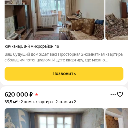
Качканар
,
8-й микрорайон
,
19
Ваш будущий дом ждет вас! Просторная 2-комнатная квартира
с большим потенциалом. Ищете квартиру, где можно
реализовать свои самые смелые идеи? Представляем вам 2-
комнатную квартиру на первом этаже с большой лоджией. Это
Позвонить
прекрасная основа для создания
620 000
₽
35,5 м²
2-комн. квартира
2 этаж из 2