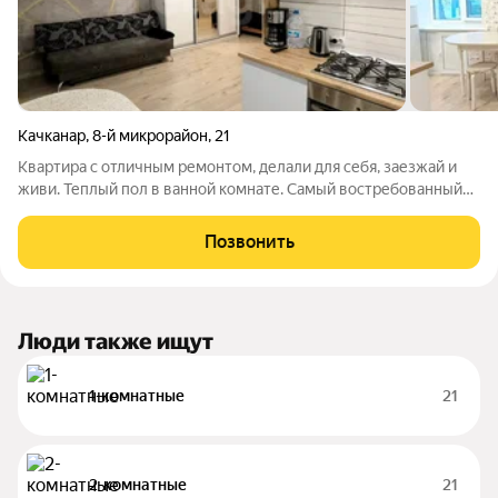
Качканар
,
8-й микрорайон
,
21
Квартира с отличным ремонтом, делали для себя, заезжай и
живи. Теплый пол в ванной комнате. Самый востребованный
второй этаж. Кухня при желании легко отгораживается от
комнаты. Остается все, что на фото, кроме кофемашины и
Позвонить
стиральной машины. Прямо
Люди также ищут
1-комнатные
21
2-комнатные
21