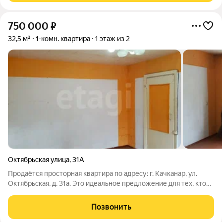
750 000
₽
32,5 м²
1-комн. квартира
1 этаж из 2
Октябрьская улица
,
31А
Продаётся просторная квартира по адресу: г. Качканар, ул.
Октябрьская, д. 31а. Это идеальное предложение для тех, кто
мечтает создать уютное жилище именно таким, каким оно
представляется в мечтах! Просторная площадь квартиры
Позвонить
позволит воплотить любые