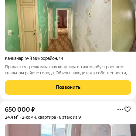
Качканар
,
9-й микрорайон
,
14
Продается трехкомнатная квартира в тихом, обустроенном
спальном районе города. Объект находится в собственности,
полностью свободен от любых долговых обязательств,
залогов и обременений, что гарантирует быструю и
Позвонить
безопасную сделку. Освобождение
650 000
₽
24,4 м²
2-комн. квартира
8 этаж из 9