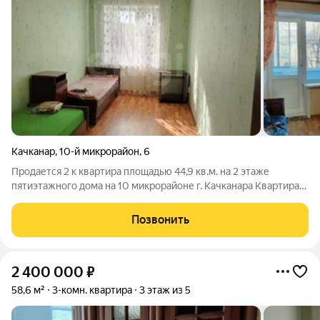
Качканар
,
10-й микрорайон
,
6
Продается 2 к квартира площадью 44,9 кв.м. на 2 этаже
пятиэтажного дома на 10 микрорайоне г. Качканара Квартира
находится в хорошем состоянии, благодаря выполненному
косметическому ремонту комнаты, кухни, коридора и
Позвонить
санузлов, что обеспечивает
2 400 000
₽
58,6 м²
3-комн. квартира
3 этаж из 5