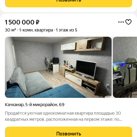
совмещённый. В квартире
1 500 000
₽
30 м²
1-комн. квартира
1 этаж из 5
Качканар
,
5-й микрорайон
,
69
Продаётся уютная однокомнатная квартира площадью 30
квадратных метров, расположенная на первом этаже: по
адресу город Качканар, 5-й микрорайон, дом 69. Данный
вариант отлично подойдёт тем, кто ценит спокойствие и
Позвонить