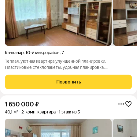
Качканар
,
10-й микрорайон
,
7
Теплая, уютная квартира улучшенной планировки.
Пластиковые стеклопакеты, удобная планировка,
косметический ремонт Подходит как для собственного
проживания, так и для сдачи в аренду. Возможна ипотека
Позвонить
через банки-партнеры, рассрочка. За дополнительной
1 650 000
₽
40,1 м²
2-комн. квартира
1 этаж из 5