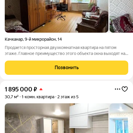
Качканар
,
9-й микрорайон
,
14
Продается просторная двухкомнатная квартира на пятом
этаже. Главное преимущество этого объекта окна выходят на
две стороны, поэтому здесь всегда светло, утром завтрак под
лучами солнца, вечером живописные закаты. В квартире
Позвонить
сделан крепкий,
1 895 000
₽
30,7 м²
1-комн. квартира
2 этаж из 5