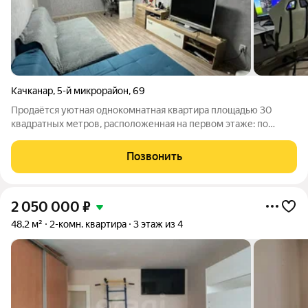
Качканар
,
5-й микрорайон
,
69
Продаётся уютная однокомнатная квартира площадью 30
квадратных метров, расположенная на первом этаже: по
адресу город Качканар, 5-й микрорайон, дом 69. Данный
вариант отлично подойдёт тем, кто ценит спокойствие и
Позвонить
уединённость жилого пространства.
2 050 000
₽
48,2 м²
2-комн. квартира
3 этаж из 4