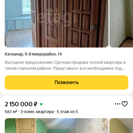
Качканар
,
9-й микрорайон
,
14
Выгодное предложение! Срочная продажа теплой квартиры в
тихом спальном районе. Представьте: все необходимое под
рукой! В двух шагах магазины "Пятерочка" и "Магнит" для
ежедневных покупок. Любите спорт? Стадион "Горняк" и
Позвонить
Дворец Спорта совсем рядом.
2 150 000
₽
58,1 м²
3-комн. квартира
5 этаж из 5