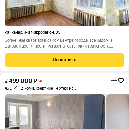
Качканар
,
4-й микрорайон
,
30
Солнечная квартира в самом центре города, все рядом, в
шаговой досткпности: магазины, остановки транспорта,
пункты выдачи маркетплейсов, поликлиника, почта, детский
сад, недалеко школа. Прекрасный вид из окна на гору Качканар
Позвонить
и красивейшие
2 499 000
₽
45,9 м²
2-комн. квартира
4 этаж из 5