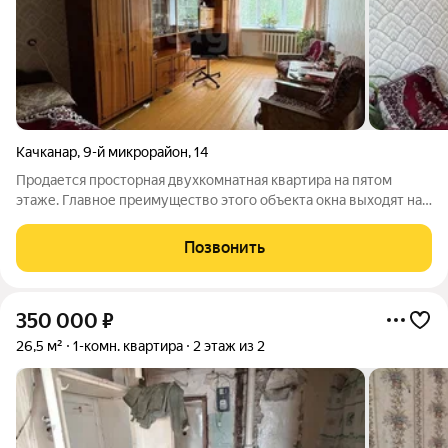
Качканар
,
9-й микрорайон
,
14
Продается просторная двухкомнатная квартира на пятом
этаже. Главное преимущество этого объекта окна выходят на
две стороны, поэтому здесь всегда светло, утром завтрак под
лучами солнца, вечером живописные закаты. В квартире
Позвонить
сделан крепкий,
350 000
₽
26,5 м²
1-комн. квартира
2 этаж из 2