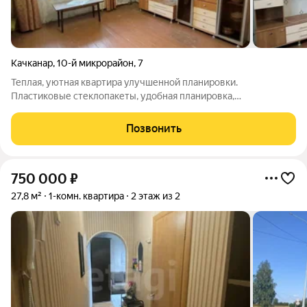
Качканар
,
10-й микрорайон
,
7
Теплая, уютная квартира улучшенной планировки.
Пластиковые стеклопакеты, удобная планировка,
косметический ремонт Подходит как для собственного
проживания, так и для сдачи в аренду. Возможна ипотека
Позвонить
через банки-партнеры, рассрочка. За дополнительной
750 000
₽
27,8 м²
1-комн. квартира
2 этаж из 2