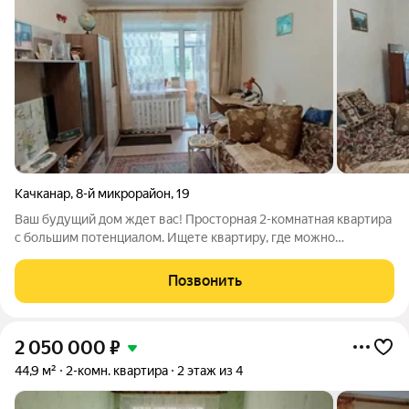
Качканар
,
8-й микрорайон
,
19
Ваш будущий дом ждет вас! Просторная 2-комнатная квартира
с большим потенциалом. Ищете квартиру, где можно
реализовать свои самые смелые идеи? Представляем вам 2-
комнатную квартиру на первом этаже с большой лоджией. Это
Позвонить
прекрасная основа для создания
2 050 000
₽
44,9 м²
2-комн. квартира
2 этаж из 4