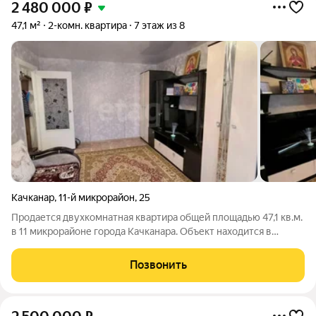
2 480 000
₽
47,1 м²
2-комн. квартира
7 этаж из 8
Качканар
,
11-й микрорайон
,
25
Продается двухкомнатная квартира общей площадью 47,1 кв.м.
в 11 микрорайоне города Качканара. Объект находится в
состоянии, полностью готовом для комфортного проживания.
В квартире выполнен качественный косметический ремонт:
Позвонить
во всех комнатах