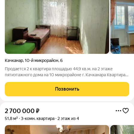
Качканар
,
10-й микрорайон
,
6
Продается 2 к квартира площадью 44,9 кв.м. на 2 этаже
пятиэтажного дома на 10 микрорайоне г. Качканара Квартира
находится в хорошем состоянии, благодаря выполненному
косметическому ремонту комнаты, кухни, коридора и
Позвонить
санузлов, что обеспечивает
2 700 000
₽
51,8 м²
3-комн. квартира
2 этаж из 4