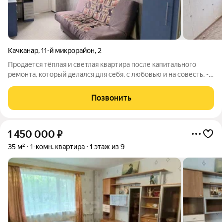
Качканар
,
11-й микрорайон
,
2
Продается тёплая и светлая квартира после капитального
ремонта, который делался для себя, с любовью и на совесть. -
Вам не нужно тратить силы, время и деньги на ремонт. - Окна
выходят на две стороны. С одной стороны вас будет будить
Позвонить
утреннее солнце,
1 450 000
₽
35 м²
1-комн. квартира
1 этаж из 9