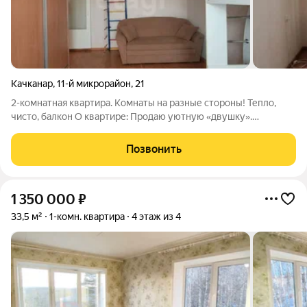
Качканар
,
11-й микрорайон
,
21
2-комнатная квартира. Комнаты на разные стороны! Тепло,
чисто, балкон О квартире: Продаю уютную «двушку».
Квартира очень теплая (зимой не мерзли), пластиковые окна
не продувают и гасят шум с улицы. Есть застекленный балкон
Позвонить
дополнительное место для
1 350 000
₽
33,5 м²
1-комн. квартира
4 этаж из 4