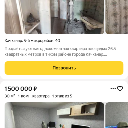
Качканар
,
5-й микрорайон
,
40
Продаётся уютная однокомнатная квартира площадью 26.5
квадратных метров в тихом районе города Качканар,
расположенная по адресу 5-й микрорайон, дом 40. Жилая
площадь составляет 18 квадратных метров, что предоставляет
Позвонить
достаточно места для комфортного
1 500 000
₽
30 м²
1-комн. квартира
1 этаж из 5