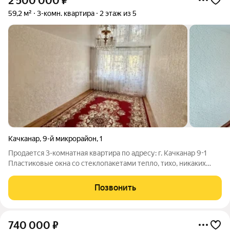
2 500 000
₽
59,2 м²
3-комн. квартира
2 этаж из 5
Качканар
,
9-й микрорайон
,
1
Продается 3-комнатная квартира по адресу: г. Качканар 9-1
Пластиковые окна со стеклопакетами тепло, тихо, никаких
сквозняков. Застеклённый балкон дополнительное полезное
пространство. Кухонный гарнитур остаётся экономия на
Позвонить
первом этапе. Нет
740 000
₽