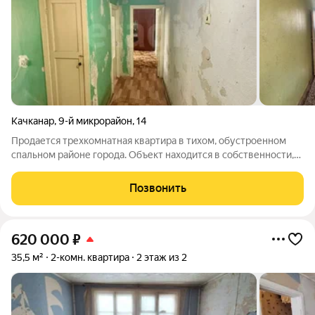
Качканар
,
9-й микрорайон
,
14
Продается трехкомнатная квартира в тихом, обустроенном
спальном районе города. Объект находится в собственности,
полностью свободен от любых долговых обязательств,
залогов и обременений, что гарантирует быструю и
Позвонить
безопасную сделку. Освобождение
620 000
₽
35,5 м²
2-комн. квартира
2 этаж из 2