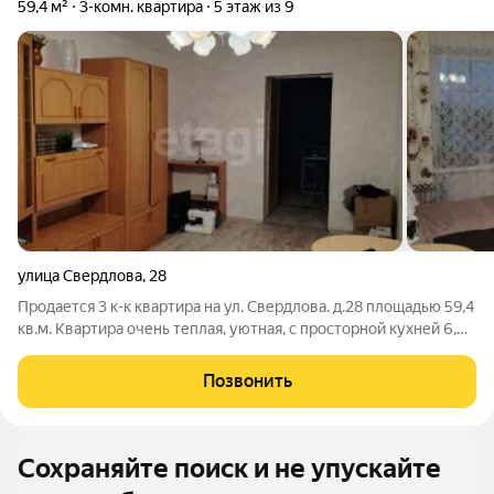
59,4 м²
3-комн. квартира
5 этаж из 9
улица Свердлова
,
28
Продается 3 к-к квартира на ул. Свердлова. д.28 площадью 59,4
кв.м. Квартира очень теплая, уютная, с просторной кухней 6,0
кв.м. Установлены окна ПВХ, застеклены оба балкона.
Остается вся мебель. Санузел раздельный. Квартира чистая,
Позвонить
требующая ремонта
Сохраняйте поиск и не упускайте