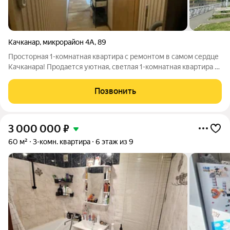
Качканар
,
микрорайон 4А
,
89
Просторная 1-комнатная квартира с ремонтом в самом сердце
Качканара! Продается уютная, светлая 1-комнатная квартира в
деревянном доме по адресу: 4А мкр, дом 89. Идеальный
вариант для комфортной жизни или выгодной сдачи в аренду!
Позвонить
Общая площадь: 27,8
3 000 000
₽
60 м²
3-комн. квартира
6 этаж из 9