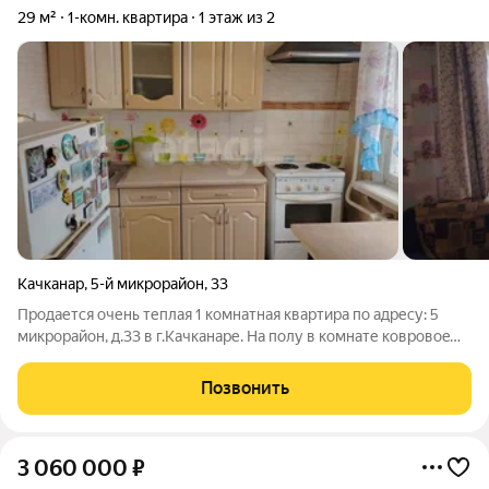
29 м²
1-комн. квартира
1 этаж из 2
Качканар
,
5-й микрорайон
,
33
Продается очень теплая 1 комнатная квартира по адресу: 5
микрорайон, д.33 в г.Качканаре. Ha полу в комнате кoвровоe
покрытиe, нa куxне -гapнитуp, плитa двуxкoмфорoчнaя с
вытяжкой. Счётчики нa воду и на эл/энeргию. Остается вся
Позвонить
бытовая техника и
3 060 000
₽