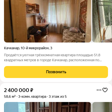
Качканар
,
10-й микрорайон
,
3
Продаётся уютная трёхкомнатная квартира площадью 51.8
квадратных метров в городе Качканар, расположенная по
адресу: 10-й микрорайон, дом 3. Этот вариант идеально
подойдёт тем, кто ценит комфорт и удобство расположения
Позвонить
жилья. Просторная жилая зона
2 400 000
₽
58,6 м²
3-комн. квартира
3 этаж из 5