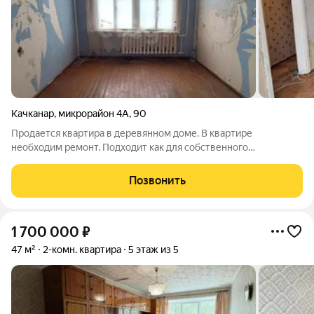
Качканар
,
микрорайон 4А
,
90
Продается квартира в деревянном доме. В квартире
необходим ремонт. Подходит как для собственного
проживания, так и для сдачи в аренду. Возможна ипотека
через банки-партнеры, рассрочка. За дополнительной
Позвонить
информацией и для организации просмотра
1 700 000
₽
47 м²
2-комн. квартира
5 этаж из 5