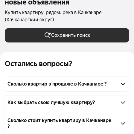
новые объявления
Купить квартиру, рядом: река в Качканаре
(Качканарский округ)
Сохранить поиск
Остались вопросы?
Сколько квартир в продаже в Качканаре ?
На Яндекс Недвижимости в продаже в Качканаре 
42 квартиры, из них 42 объявления от агентств
Как выбрать свою лучшую квартиру?
Чтобы купить квартиру рядом с рекой, 
воспользуйтесь тепловой картой для оценки 
Сколько стоит купить квартиру в Качканаре
?
инфраструктуры и транспортной доступности в 